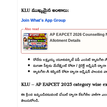
KLU ముఖ్యమైన అంశాలు:
Join What’s App Group
AP EAPCET 2026 Counselling Noti
Allotment Details
కోనేరు లక్ష్మయ్య యూనివర్సిటీ ఏపీ ఎంసెట్ క్యాటగిరి-A ద
మిగతా సీట్లను మేనేజ్మెంట్ కోటా / డైరెక్ట్ అడ్మిషన్ ద్వా
క్యాటగిరి-A కన్వీనర్ కోటా ద్వారా అడ్మిషన్ పొందిన వ
KLU – AP EAPCET 2025 category wise exp
ఈ క్రింద ఇవ్వబడినటువంటి టేబుల్ ద్వారా కేటగిరీల వారీగా ఎంత 
తెలుసుకోండి.