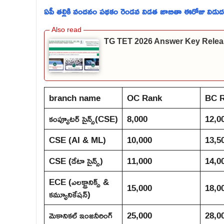
ఏపీ తల్లికి వందనం పథకం రెండవ విడత జాబితా ఈరోజు విడుద
TG TET 2026 Answer Key Relea
branch name
OC Rank
BC 
కంప్యూటర్ సైన్స్(CSE)
8,000
12,0
CSE (AI & ML)
10,000
13,5
CSE (డేటా సైన్స్)
11,000
14,0
ECE (ఎలక్ట్రానిక్స్ &
15,000
18,0
కమ్యూనికేషన్)
మెకానికల్ ఇంజనీరింగ్
25,000
28,0