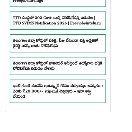
TTD సంస్థలో 303 Govt జాబ్స్ నోటిఫికేషన్స్ విడుదల |
TTD SVIMS Notification 2026 | Freejobsintelugu
తెలంగాణ జిల్లా కోర్టులో పరీక్ష, ఫీజు లేకుండా టెన్త్ అర్హతతో
డైరెక్ట్ ఉద్యోగాలకు నోటిఫికేషన్
తెలంగాణ జిల్లా కోర్టులో జూనియర్ అసిస్టెంట్ ఉద్యోగాల భర్తీకి
నోటిఫికేషన్ విడుదల చేశారు
ఇంటి నుండి పనిచేసే ఇంటర్న్షిప్ కోసం దరఖాస్తుల ఆహ్వానం :
నెలకు ₹20,000/- stipend చెల్లిస్తారు – ఇలా అప్లై
చేయండి