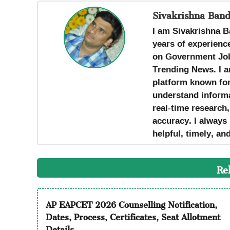
Sivakrishna Band
I am Sivakrishna B
years of experience
on Government Job
Trending News. I a
platform known for 
understand informa
real-time research
accuracy. I always 
helpful, timely, an
Re
AP EAPCET 2026 Counselling Notification,
Dates, Process, Certificates, Seat Allotment
Details