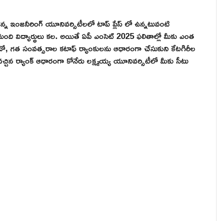
 ఉన్న ఇంజనీరింగ్ యూనివర్సిటీలలో టాప్ ప్లేస్ లో ఉన్నటువంటి
ది విద్యార్థులు కల. అయితే ఏపీ ఎంసెట్ 2025 ఫలితాల్లో మీకు ఎంత
్తుందో, గత సంవత్సరాల కటాఫ్ ర్యాంకులను ఆధారంగా చేసుకుని కేటగిరీల
చ్చిన ర్యాంక్ ఆధారంగా కోనేరు లక్ష్మయ్య యూనివర్సిటీలో మీకు సీటు