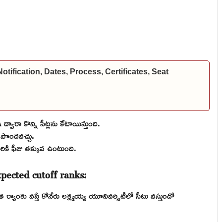
fication, Dates, Process, Certificates, Seat
్వారా కొన్ని సీట్లను కేటాయిస్తుంది.
రా పొందవచ్చు.
ారికి ఫీజు తక్కువ ఉంటుంది.
ected cutoff ranks:
ర్యాంకు వస్తే కోనేరు లక్ష్మయ్య యూనివర్సిటీలో సీటు వస్తుందో