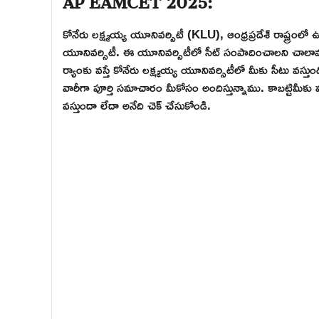
కోనేరు లక్ష్మయ్య యూనివర్సిటీ (KLU), ఆంధ్రప్రదేశ్ రాష్ట్రంలో
యూనివర్సిటీ. ఈ యూనివర్సిటీలో సీట్ సంపాదించాలని చాలామం
ర్యాంకు వస్తే కోనేరు లక్ష్మయ్య యూనివర్సిటీలో మీకు సీటు వస
వారీగా పూర్తి సమాచారం మీకోసం అందిస్తున్నాము. కాబట్టిమీకు వ
వస్తుందా లేదా అనేది చెక్ చేసుకోండి.