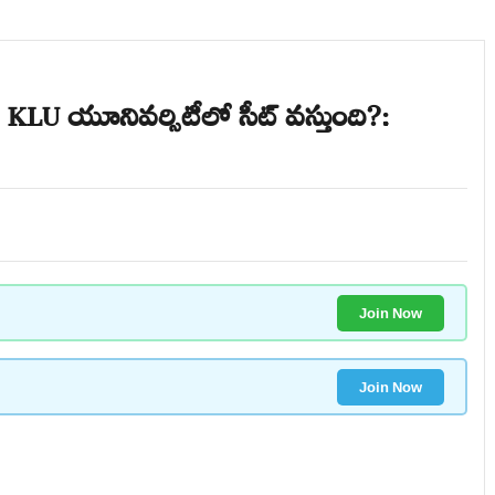
KLU యూనివర్సిటీలో సీట్ వస్తుంది?:
Join Now
Join Now