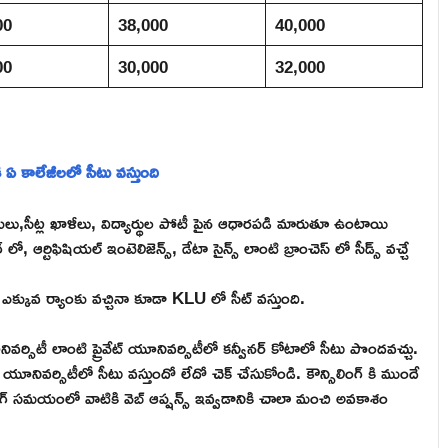
00
38,000
40,000
00
30,000
32,000
ఏ కాలేజీలలో సీటు వస్తుంది
ులు,సీట్ల ఖాళీలు, విద్యార్థుల పోటీ పైన ఆధారపడి మారుతూ ఉంటాయి
, ఆర్టిఫిషియల్ ఇంటెలిజెన్స్, డేటా సైన్స్ లాంటి బ్రాంచెస్ లో సీడ్స్ వచ్చే
క్కువ ర్యాంకు వచ్చినా కూడా KLU లో సీట్ వస్తుంది.
వర్సిటీ లాంటి ప్రైవేట్ యూనివర్సిటీలో కన్వీనర్ కోటాలో సీటు పొందవచ్చు.
నివర్సిటీలో సీటు వస్తుందో లేదో చెక్ చేసుకోండి. కౌన్సిలింగ్ కి ముందే
సిలింగ్ సమయంలో వాటికి వెబ్ ఆప్షన్స్ ఇవ్వడానికి చాలా మంచి అవకాశం