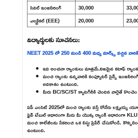
సివిల్ ఇంజనీరింగ్
30,000
33,0
ఎలక్ట్రికల్ (EEE)
20,000
23,0
విద్యార్థులకు సూచనలు:
NEET 2025 లో 250 నుండి 400 మధ్య మార్క్స్ వచ్చిన వారికి 
ఇవి అంచనా ర్యాంకులు మాత్రమే.నిజమైన కటాఫ్ ర్యాంక
మంచి ర్యాంకు ఉన్నవారికి కంప్యూటర్ సైన్స్ ఇంజనీరింగ్ లో
అవకాశం ఉంటుంది.
మీరు BC/SC/ST క్యాటగిరీకి చెందిన వారైతే కొంచెం ఎ
ఏపీ ఎంసెట్ 2025లో మంచి ర్యాంకు వస్తే కోనేరు లక్ష్మయ్య యూని
ఫైవ్ టేబుల్ ఆధారంగా మీరు మీ యొక్క ర్యాంక్ ఆధారంగా KLU యూ
మంచి కాలేజీలను సేకరించి ఒక లిస్టు ప్రిపేర్ చేసుకోండి. కౌన్
ఉంటుంది.