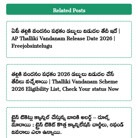
Related Posts
ఏపీ తల్లికి వందనం పథకం డబ్బులు విడుదల తేదీ ఇదే |
AP Thalliki Vandanam Release Date 2026 |
Freejobsintelugu
తల్లికి వందనం పధకం 2026 డబ్బులు విడుదల చేసే
తేదీలు వచ్చేశాయి | Thalliki Vandanam Scheme
2026 Eligibility List, Check Your status Now
ట్రైన్ టికెట్లు క్యాన్సిల్ చేస్తున్న వారికి అలర్ట్ – రూల్స్
మారాయి : ట్రైన్ టికెట్ కొత్త క్యాన్సిలేషన్ చార్జీలు, రిఫండ్
వివరాలు ఎలా ఉన్నాయి.