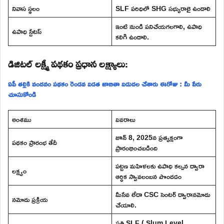
నివాస స్థలం
SLF పరిధిలో SHG సభ్యురాలై ఉండాలి
ఇంటి నుండి పనిచేయగలగాలి, ఉపాధి
ఉపాధి స్టేటస్
కలిగి ఉండాలి.
డిజిటల్ లక్ష్మీ పథకం ప్రధాన లక్ష్యాలు:
ఏపీ తల్లికి వందనం పథకం రెండవ విడత జాబితా విడుదల చేశారు ఈరోజు : మీ పేరు
చూసుకోండి
అంశము
వివరాలు
జూన్ 8, 2025న ప్రత్యక్షంగా
పథకం ప్రారంభ తేదీ
ప్రారంభించబడింది
పట్టణ మహిళలకు ఉపాధి కల్పన ద్వారా
లక్ష్యం
ఆర్ధిక స్వావలంబన పొందడం
మీసేవ లేదా CSC సెంటర్ ద్వారానమోదు
నమోదు ప్రక్రియ
చేయాలి.
ప్రతి SLF ( Slum Level