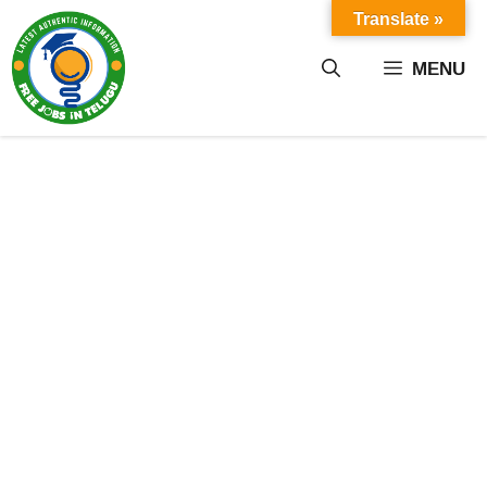
Skip
Translate »
to
content
MENU