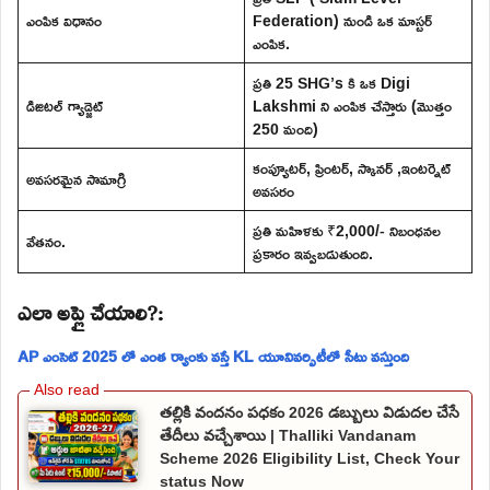
ఎంపిక విధానం
Federation) నుండి ఒక మాస్టర్
ఎంపిక.
ప్రతి 25 SHG’s కి ఒక Digi
డిజిటల్ గ్యాడ్జెట్
Lakshmi ని ఎంపిక చేస్తారు (మొత్తం
250 మంది)
కంప్యూటర్, ప్రింటర్, స్కానర్ ,ఇంటర్నెట్
అవసరమైన సామాగ్రి
అవసరం
ప్రతి మహిళకు ₹2,000/- నిబంధనల
వేతనం.
ప్రకారం ఇవ్వబడుతుంది.
ఎలా అప్లై చేయాలి?:
AP ఎంసెట్ 2025 లో ఎంత ర్యాంకు వస్తే KL యూనివర్సిటీలో సీటు వస్తుంది
తల్లికి వందనం పధకం 2026 డబ్బులు విడుదల చేసే
తేదీలు వచ్చేశాయి | Thalliki Vandanam
Scheme 2026 Eligibility List, Check Your
status Now