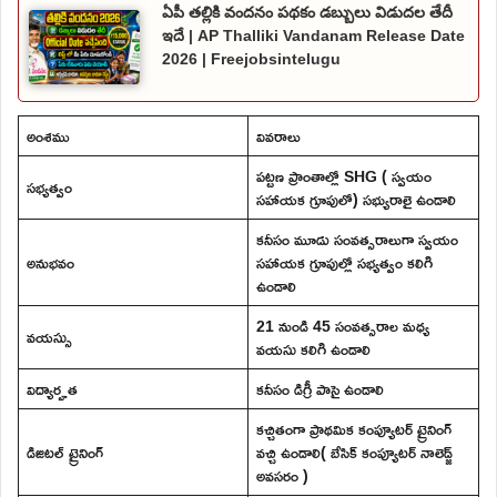
ఏపీ తల్లికి వందనం పథకం డబ్బులు విడుదల తేదీ
ఇదే | AP Thalliki Vandanam Release Date
2026 | Freejobsintelugu
అంశము
వివరాలు
పట్టణ ప్రాంతాల్లో SHG ( స్వయం
సభ్యత్వం
సహాయక గ్రూపులో) సభ్యురాలై ఉండాలి
కనీసం మూడు సంవత్సరాలుగా స్వయం
అనుభవం
సహాయక గ్రూపుల్లో సభ్యత్వం కలిగి
ఉండాలి
21 నుండి 45 సంవత్సరాల మధ్య
వయస్సు
వయసు కలిగి ఉండాలి
విద్యార్హత
కనీసం డిగ్రీ పాసై ఉండాలి
కచ్చితంగా ప్రాథమిక కంప్యూటర్ ట్రైనింగ్
డిజిటల్ ట్రైనింగ్
వచ్చి ఉండాలి( బేసిక్ కంప్యూటర్ నాలెడ్జ్
అవసరం )