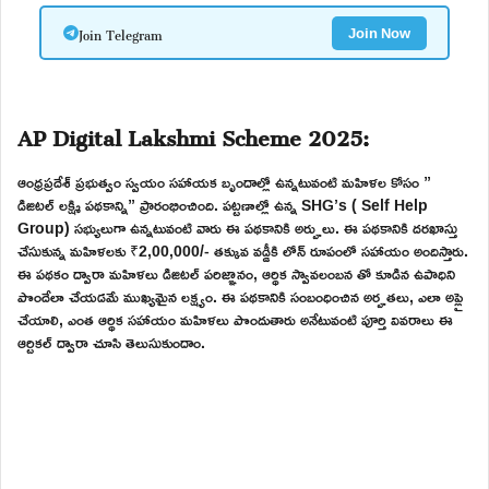
Join Telegram
Join Now
AP Digital Lakshmi Scheme 2025:
ఆంధ్రప్రదేశ్ ప్రభుత్వం స్వయం సహాయక బృందాల్లో ఉన్నటువంటి మహిళల కోసం ”
డిజిటల్ లక్ష్మి పథకాన్ని” ప్రారంభించింది. పట్టణాల్లో ఉన్న SHG’s ( Self Help
Group) సభ్యులుగా ఉన్నటువంటి వారు ఈ పథకానికి అర్హులు. ఈ పథకానికి దరఖాస్తు
చేసుకున్న మహిళలకు ₹2,00,000/- తక్కువ వడ్డీకి లోన్ రూపంలో సహాయం అందిస్తారు.
ఈ పథకం ద్వారా మహిళలు డిజిటల్ పరిజ్ఞానం, ఆర్థిక స్వావలంబన తో కూడిన ఉపాధిని
పొందేలా చేయడమే ముఖ్యమైన లక్ష్యం. ఈ పథకానికి సంబంధించిన అర్హతలు, ఎలా అప్లై
చేయాలి, ఎంత ఆర్థిక సహాయం మహిళలు పొందుతారు అనేటువంటి పూర్తి వివరాలు ఈ
ఆర్టికల్ ద్వారా చూసి తెలుసుకుందాం.