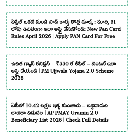
ఏప్రిల్ ఒకటి నుండి పాన్ కార్డు కొత్త రూల్స్ : మార్చి 31
లోపు ఉచితంగా ఇలా అప్లై చేసుకోండి: New Pan Card
Rules April 2026 | Apply PAN Card For Free
ఉచిత గ్యాస్ కనెక్షన్ + ₹550 కే రీఫిల్ – వెంటనే ఇలా
అప్లై చేయండి | PM Ujjwala Yojana 2.0 Scheme
2026
ఏపీలో 10.42 లక్షల ఇళ్ళ మంజూరు – లబ్ధిదారుల
జాబితా విడుదల | AP PMAY Gramin 2.0
Beneficiary List 2026 | Check Full Details