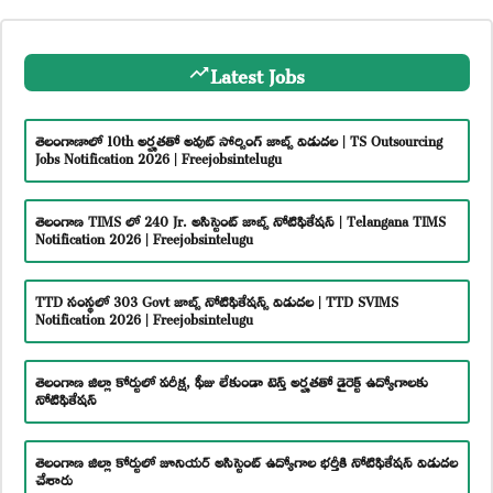
Latest Jobs
తెలంగాణాలో 10th అర్హతతో అవుట్ సోర్సింగ్ జాబ్స్ విడుదల | TS Outsourcing
Jobs Notification 2026 | Freejobsintelugu
తెలంగాణ TIMS లో 240 Jr. అసిస్టెంట్ జాబ్స్ నోటిఫికేషన్ | Telangana TIMS
Notification 2026 | Freejobsintelugu
TTD సంస్థలో 303 Govt జాబ్స్ నోటిఫికేషన్స్ విడుదల | TTD SVIMS
Notification 2026 | Freejobsintelugu
తెలంగాణ జిల్లా కోర్టులో పరీక్ష, ఫీజు లేకుండా టెన్త్ అర్హతతో డైరెక్ట్ ఉద్యోగాలకు
నోటిఫికేషన్
తెలంగాణ జిల్లా కోర్టులో జూనియర్ అసిస్టెంట్ ఉద్యోగాల భర్తీకి నోటిఫికేషన్ విడుదల
చేశారు