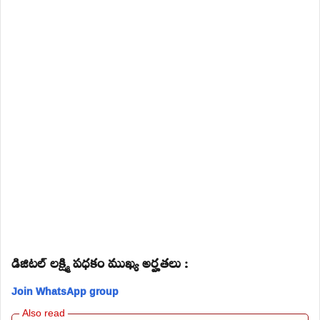
డిజిటల్ లక్ష్మి పధకం ముఖ్య అర్హతలు :
Join WhatsApp group