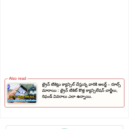
ట్రైన్ టికెట్లు క్యాన్సిల్ చేస్తున్న వారికి అలర్ట్ – రూల్స్
మారాయి : ట్రైన్ టికెట్ కొత్త క్యాన్సిలేషన్ చార్జీలు,
రిఫండ్ వివరాలు ఎలా ఉన్నాయి.