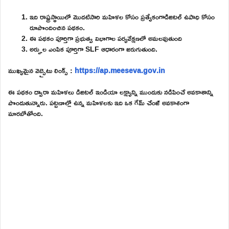
ఇది రాష్ట్రస్థాయిలో మొదటిసారి మహిళల కోసం ప్రత్యేకంగాడిజిటల్ ఉపాధి కోసం
రూపొందించిన పథకం.
ఈ పథకం పూర్తిగా ప్రభుత్వ విభాగాల పర్యవేక్షణలో అమలవుతుంది
అర్హుల ఎంపిక పూర్తిగా SLF ఆధారంగా జరుగుతుంది.
ముఖ్యమైన వెబ్సైటు లింక్స్ :
https://ap.meeseva.gov.in
ఈ పథకం ద్వారా మహిళలు డిజిటల్ ఇండియా లక్ష్యాన్ని ముందుకు నడిపించే అవకాశాన్ని
పొందుతున్నారు. పట్టణాల్లో ఉన్న మహిళలకు ఇది ఒక గేమ్ చేంజ్ అవకాశంగా
మారబోతోంది.