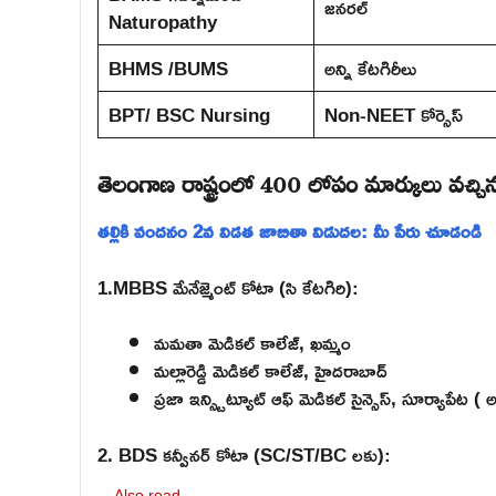
జనరల్
Naturopathy
BHMS /BUMS
అన్ని కేటగిరీలు
BPT/ BSC Nursing
Non-NEET కోర్సెస్
తెలంగాణ రాష్ట్రంలో 400 లోపం మార్కులు వచ్చి
తల్లికి వందనం 2వ విడత జాబితా విడుదల: మీ పేరు చూడండి
1.MBBS మేనేజ్మెంట్ కోటా (సి కేటగిరి):
మమతా మెడికల్ కాలేజ్, ఖమ్మం
మల్లారెడ్డి మెడికల్ కాలేజ్, హైదరాబాద్
ప్రజా ఇన్స్టిట్యూట్ ఆఫ్ మెడికల్ సైన్సెస్, సూర్యా
2. BDS కన్వీనర్ కోటా (SC/ST/BC లకు):