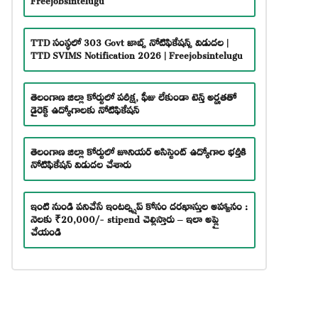
TTD సంస్థలో 303 Govt జాబ్స్ నోటిఫికేషన్స్ విడుదల |
TTD SVIMS Notification 2026 | Freejobsintelugu
తెలంగాణ జిల్లా కోర్టులో పరీక్ష, ఫీజు లేకుండా టెన్త్ అర్హతతో
డైరెక్ట్ ఉద్యోగాలకు నోటిఫికేషన్
తెలంగాణ జిల్లా కోర్టులో జూనియర్ అసిస్టెంట్ ఉద్యోగాల భర్తీకి
నోటిఫికేషన్ విడుదల చేశారు
ఇంటి నుండి పనిచేసే ఇంటర్న్షిప్ కోసం దరఖాస్తుల ఆహ్వానం :
నెలకు ₹20,000/- stipend చెల్లిస్తారు – ఇలా అప్లై
చేయండి