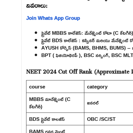
వివరాలు:
Join Whats App Group
ప్రైవేట్ MBBS కాలేజెస్: మేనేజ్మెంట్ కోటా (C కేటగిరీ
ప్రైవేట్ BDS కాలేజెస్ : కన్వీనర్ మరియు మేనేజ్మెంట్ 
AYUSH కోర్సెస్ (BAMS, BHMS, BUMS) – గవర్నమ
BPT ( ఫిజియోథెరపీ ), BSC నర్సింగ్, BSC MLT – 
NEET 2024 Cut Off Rank (Approximate P
course
category
MBBS మానేజ్మెంట్ (C
జనరల్
కేటగిరీ)
BDS ప్రైవేట్ కాలజీస్
OBC /SC/ST
BAMS గవర్నమెంట్