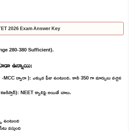
 TET 2026 Exam Answer Key
ange 280-380 Sufficient).
 కూడా ఉన్నాయి:
-MCC ద్వారా ): ఎక్కువ ఫీజు ఉంటుంది. కానీ 350 గా మార్పులు వచ్చిన
జకిస్తాన్): NEET క్వాలిఫై అయితే చాలు.
న్స్ ఉంటుంది
ీటు వస్తుంది