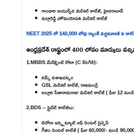
గాంధారి ఆయుర్వేద మెడికల్ కాలేజ్, హైదరాబాద్
మల్లారెడ్డి హోమియోపతి మెడికల్ కాలేజ్
NEET 2025 లో 140,000 లోపు ర్యాంక్ వచ్చినవారికి ఏ కాలేజీ
ఆంధ్రప్రదేశ్ రాష్ట్రంలో 400 లోపం మార్కులు వచ్
1.MBBS మేనేజ్మెంట్ కోటా (C కేటగిరీ):
నిమ్స్ విశాఖపట్నం
GSL మెడికల్ కాలేజ్, రాజమండ్రి
అల్లూరి సీతారామరాజు మెడికల్ కాలేజ్ ( ఫీజు 12 నుండ
2.BDS – ప్రైవేట్ కాలేజీలు:
లెనోరా ఇన్స్టిట్యూట్ ఆఫ్ డెంటల్ సైన్సెస్
గీతం డెంటల్ కాలేజ్ ( ఫీజు 60,000/- నుండి 90,0