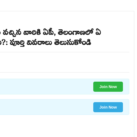
చ్చిన వారికి ఏపీ, తెలంగాణలో ఏ
?: పూర్తి వివరాలు తెలుసుకోండి
Join Now
Join Now