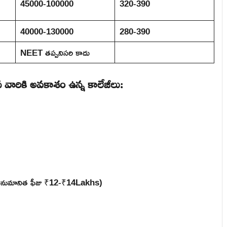
45000-100000
320-390
40000-130000
280-390
NEET తప్పనిసరి కాదు
న వారికి అవకాశం ఉన్న కాలేజీలు:
పేట ( అనుమానిత ఫీజు ₹12-₹14Lakhs)