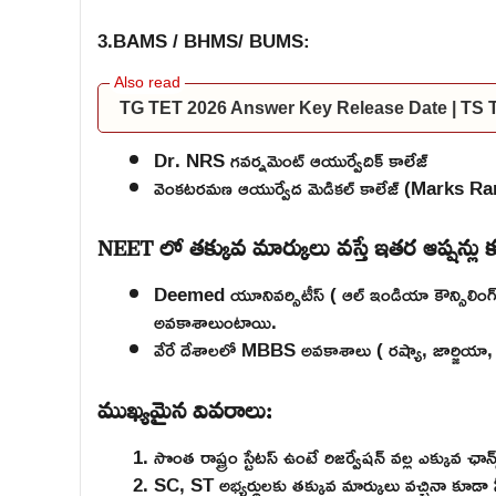
3.BAMS / BHMS/ BUMS:
TG TET 2026 Answer Key Release Date | TS
Dr. NRS గవర్నమెంట్ ఆయుర్వేదిక్ కాలేజ్
వెంకటరమణ ఆయుర్వేద మెడికల్ కాలేజ్ (Marks R
NEET లో తక్కువ మార్కులు వస్తే ఇతర ఆప్షన్లు
Deemed యూనివర్సిటీస్ ( ఆల్ ఇండియా కౌన్సిలింగ్ 
అవకాశాలుంటాయి.
వేరే దేశాలలో MBBS అవకాశాలు ( రష్యా, జార్జియా, క
ముఖ్యమైన వివరాలు:
సొంత రాష్ట్రం స్టేటస్ ఉంటే రిజర్వేషన్ వల్ల ఎక్కువ ఛా
SC, ST అభ్యర్థులకు తక్కువ మార్కులు వచ్చినా కూడా స