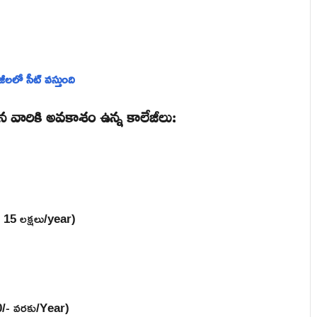
లలో సీట్ వస్తుంది
చిన వారికి అవకాశం ఉన్న కాలేజీలు:
ి 15 లక్షలు/year)
00/- వరకు/Year)