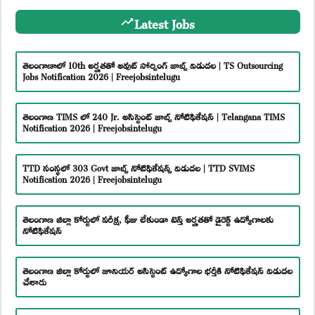
Latest Jobs
తెలంగాణాలో 10th అర్హతతో అవుట్ సోర్సింగ్ జాబ్స్ విడుదల | TS Outsourcing
Jobs Notification 2026 | Freejobsintelugu
తెలంగాణ TIMS లో 240 Jr. అసిస్టెంట్ జాబ్స్ నోటిఫికేషన్ | Telangana TIMS
Notification 2026 | Freejobsintelugu
TTD సంస్థలో 303 Govt జాబ్స్ నోటిఫికేషన్స్ విడుదల | TTD SVIMS
Notification 2026 | Freejobsintelugu
తెలంగాణ జిల్లా కోర్టులో పరీక్ష, ఫీజు లేకుండా టెన్త్ అర్హతతో డైరెక్ట్ ఉద్యోగాలకు
నోటిఫికేషన్
తెలంగాణ జిల్లా కోర్టులో జూనియర్ అసిస్టెంట్ ఉద్యోగాల భర్తీకి నోటిఫికేషన్ విడుదల
చేశారు