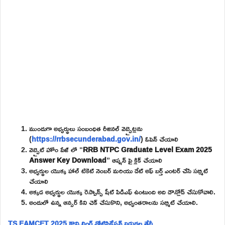
ముందుగా అభ్యర్థులు సంబంధిత రీజినల్ వెబ్సైట్లను
(
https://rrbsecunderabad.gov.in/
) ఓపెన్ చేయాలి
వెబ్సైట్ హోం పేజ్ లో “
RRB NTPC Graduate Level Exam 2025
Answer Key Download
” ఆప్షన్ పై క్లిక్ చేయాలి
అభ్యర్థుల యొక్క హాల్ టికెట్ నెంబర్ మరియు డేట్ అఫ్ బర్త్ ఎంటర్ చేసి సబ్మిట్
చేయాలి
అక్కడ అభ్యర్థుల యొక్క రెస్పాన్స్ షీట్ పిడిఎఫ్ ఉంటుంది అది డౌన్లోడ్ చేసుకోవాలి.
అందులో ఉన్న ఆన్సర్ కిని చెక్ చేసుకొని, అభ్యంతరాలను సబ్మిట్ చేయాలి.
TS EAMCET 2025 కౌన్సిలింగ్ నోటిఫికేషన్ విడుదల తేదీ