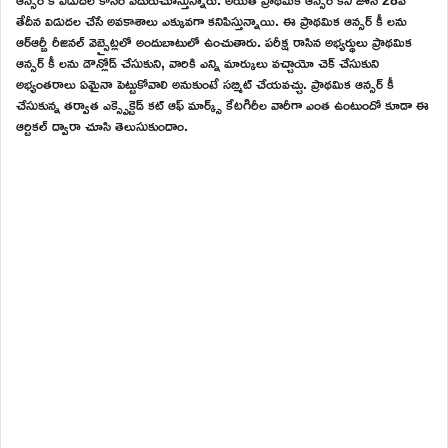
తేదీన విడుదల చేసే అవకాశాలు ఎక్కువగా కనిపిస్తున్నాయి. ఈ ప్రాథమిక ఆన్సర్ కీ లను
ఆర్ఆర్బీ రీజినల్ వెబ్సైట్లలో అందుబాటులో ఉంచుతారు. పరీక్ష రాసిన అభ్యర్థులు ప్రాథమిక
ఆన్సర్ కీ లను డౌన్లోడ్ చేసుకుని, వారికి ఎన్ని మార్కులు వచ్చాయో చెక్ చేసుకుని
అభ్యంతరాలు ఏమైనా పెట్టుకోవాలి అనుకుంటే సబ్మిట్ చేయవచ్చు. ప్రాథమిక ఆన్సర్ కీ
చేసుకున్న తర్వాత ఎక్స్పెక్టెడ్ కట్ ఆఫ్ మార్క్స్ కేటగిరీల వారీగా ఎంత ఉంటుందో కూడా ఈ
ఆర్టికల్ ద్వారా చూసి తెలుసుకుందాం.