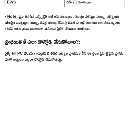
EWS
65-71 మార్కులు
• Note: పైన తెలిపిన ఎక్స్పెక్టెడ్ కట్ ఆఫ్ మార్కులు, మొత్తం పోస్టుల సంఖ్య, పరీక్షలకు
హాజరైన విద్యార్థుల సంఖ్య, పేపర్ల యొక్క డిఫికల్టీ లెవెల్ ని బట్టి మరియు గత సంవత్సరాల
కటాఫ్ మార్కులను ఆధారంగా చేసుకుని ప్రిపేర్ చేయడం జరిగింది.
ప్రాథమిక కీ ఎలా డౌన్లోడ్ చేసుకోవాలి?:
రైల్వే NTPC 2025 గ్రాడ్యుయేట్ లెవెల్ పరీక్షల ప్రాథమిక కీని ఈ క్రింది స్టెప్ బై స్టెప్ ప్రాసెస్
ఫాలో అవ్వడం ద్వారా డౌన్లోడ్ చేసుకోవచ్చు.