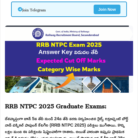
Join Telegram
Join Now
RRB NTPC 2025 Graduate Exams:
దేశవ్యాప్తంగా జూన్ 5వ తేదీ నుండి 24వ తేదీ వరకు నిర్వహించిన రైల్వే రిక్రూట్మెంట్ బోర్డ్
నాన్ టెక్నికల్ పాపులర్ కేటగిరి (RRB NTPC 2025) పరీక్షలు ముగిశాయి. కొన్ని
లక్షల మంది ఈ పరీక్షలను షిఫ్టులవారీగా రాశారు. అయితే వారంతా ఇప్పుడు ప్రాథమిక
ఆన్సర్ కి విడుదల కోసం ఎదురుచూస్తున్నారు. అయితే ప్రాథమిక ఆన్సర్ కీని జూన్ 28వ