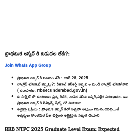
ప్రాథమిక ఆన్సర్ కి విడుదల తేదీ?:
Join Whats App Group
ప్రాథమిక ఆన్సర్ కీ విడుదల తేదీ : జూన్ 28, 2025
డౌన్లోడ్ చేసుకునే వెబ్సైట్లు?: రీజినల్ ఆర్ఆర్బీ వెబ్సైట్ ల నుండి డౌన్లోడ్ చేసుకోవాలి
( ఉదాహరణ: rrbsecunderabad.gov.in)
ఏ ఫార్మేట్ లో ఉంటుంది: ప్రశ్న పేపర్, ఎంపిక చేసిన ఆప్షన్,సరైన సమాధానం. ఇవి
ప్రాథమిక ఆన్సర్ కి రెస్పాన్స్ షీట్స్ లో ఉంటాయి
అబ్జెక్షన్ల ప్రక్రియ : ప్రాథమిక ఆన్సర్ కిలో ఏమైనా తప్పులు గమనించినట్లయితే
అభ్యర్థులు కొంతమేర ఫీజు చెల్లించి అబ్జెక్షన్లను సబ్మిట్ చేయాలి.
RRB NTPC 2025 Graduate Level Exam: Expected