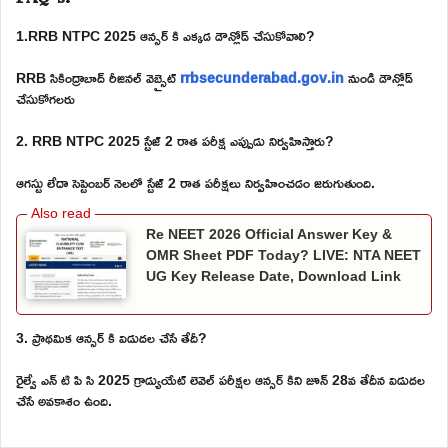
1.RRB NTPC 2025 ఆన్సర్ కి ఎక్కడ డౌన్లోడ్ చేసుకోవాలి?
RRB సికింద్రాబాద్ రీజినల్ వెబ్సైట్
rrbsecunderabad.gov.in
నుండి డౌన్లోడ్
చేసుకోగలరు
2. RRB NTPC 2025 స్టేజ్ 2 రాత పరీక్ష ఎప్పుడు నిర్వహిస్తారు?
ఆగస్టు లేదా సెప్టెంబర్ నెలలో స్టేజ్ 2 రాత పరీక్షలు నిర్వహించడం జరుగుతుంది.
Re NEET 2026 Official Answer Key &
OMR Sheet PDF Today? LIVE: NTA NEET
UG Key Release Date, Download Link
3. ప్రాథమిక ఆన్సర్ కి విడుదల చేసే తేదీ?
రైల్వే ఎన్ టి పి సి 2025 గ్రాడ్యుయేట్ లెవెల్ పరీక్షల ఆన్సర్ కిని జూన్ 28వ తేదీన విడుదల
చేసే అవకాశం ఉంది.