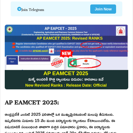
Join Telegram
Join Now
AP EAMCET 2025:
ఆంధ్రప్రదేశ్ ఎంసెట్ 2025 ఫలితాల్లో ఒక ముఖ్యమైనటువంటి మలుపు తీసుకుంది.
ఇప్పటివరకు సుమారు 15 వేల మంది విద్యార్థులకు ర్యాంకులు కేటాయించలేదు. ఈ
విషయానికి సంబంధించి తాజాగా వచ్చిన సమాచారం ప్రకారం, ఈ విద్యార్థులకు
సంబంధించిన ఎంసెట్ 2025 ఫలితాలను జూన్ 20వ తేదీలోగా విడుదల చేసేందుకు