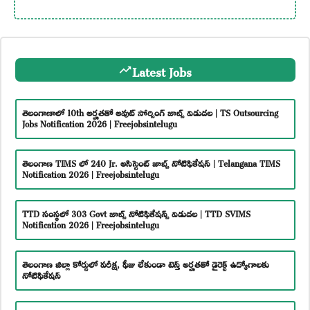
Latest Jobs
తెలంగాణాలో 10th అర్హతతో అవుట్ సోర్సింగ్ జాబ్స్ విడుదల | TS Outsourcing
Jobs Notification 2026 | Freejobsintelugu
తెలంగాణ TIMS లో 240 Jr. అసిస్టెంట్ జాబ్స్ నోటిఫికేషన్ | Telangana TIMS
Notification 2026 | Freejobsintelugu
TTD సంస్థలో 303 Govt జాబ్స్ నోటిఫికేషన్స్ విడుదల | TTD SVIMS
Notification 2026 | Freejobsintelugu
తెలంగాణ జిల్లా కోర్టులో పరీక్ష, ఫీజు లేకుండా టెన్త్ అర్హతతో డైరెక్ట్ ఉద్యోగాలకు
నోటిఫికేషన్