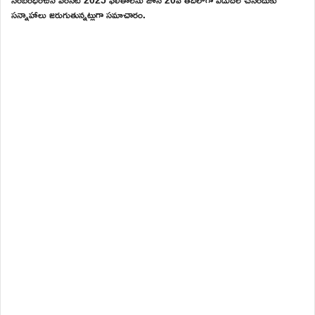
సన్నాహాలు జరుగుతున్నట్లుగా సమాచారం.