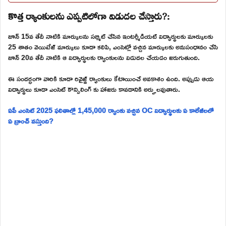
కొత్త ర్యాంకులను ఎప్పటిలోగా విడుదల చేస్తారు?:
జూన్ 15వ తేదీ నాటికి మార్కులను సబ్మిట్ చేసిన ఇంటర్మీడియట్ విద్యార్థులకు మార్కులకు
25 శాతం వెయిటేజ్ మార్కులు కూడా కలిపి, ఎంసెట్లో వచ్చిన మార్కులకు అనుసంధానం చేసి
జూన్ 20వ తేదీ నాటికి ఆ విద్యార్థులకు ర్యాంకులను విడుదల చేయడం జరుగుతుంది.
ఈ సందర్భంగా వారికి కూడా రివైజ్డ్ ర్యాంకులు కేటాయించే అవకాశం ఉంది. అప్పుడు ఆయ
విద్యార్థులు కూడా ఎంసెట్ కౌన్సిలింగ్ కు హాజరు కావడానికి అర్హులవుతారు.
ఏపీ ఎంసెట్ 2025 ఫలితాల్లో 1,45,000 ర్యాంకు వచ్చిన OC విద్యార్థులకు ఏ కాలేజీలలో
ఏ బ్రాంచ్ వస్తుంది?