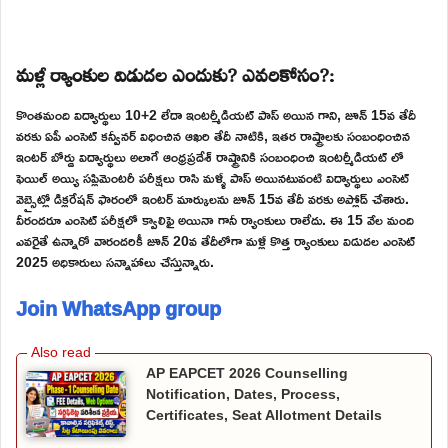
మళ్లీ ర్యాంకుల విడుదల ఎందుకు? ఎవరికోసం?:
కొంతమంది విద్యార్థులు 10+2 లేదా ఇంటర్మీడియట్ పాస్ అయిన గాని, జూన్ 15వ తేదీ
వరకు ఏపీ ఎంసెట్ కన్వీనర్ విధించిన ఆఖరి తేదీ నాటికి, ఇతర రాష్ట్రాలకు సంబంధించిన
ఇంటర్ బోర్డు విద్యార్థులు అలాగే ఆంధ్రప్రదేశ్ రాష్ట్రానికి సంబంధించి ఇంటర్మీడియట్ లో
ఫెయిల్ అయ్యి సప్లిమెంటరీ పరీక్షలు రాసి మళ్ళీ పాస్ అయినటువంటి విద్యార్థులు ఎంసెట్
వెబ్సైట్లో డిక్లరేషన్ ఫారంలో ఇంటర్ మార్కులను జూన్ 15వ తేదీ వరకు అప్లోడ్ చేశారు.
వీరందరూ ఎంసెట్ పరీక్షలో క్వాలిఫై అయినా గానీ ర్యాంకులు రాలేదు. ఈ 15 వేల మంది
ఎవరైతే ఉన్నారో వారందరికీ జూన్ 20వ తేదీలోగా మళ్లీ కొత్త ర్యాంకులు విడుదల ఎంసెట్
2025 అధికారులు సన్నాహాలు చేస్తున్నారు.
Join WhatsApp group
AP EAPCET 2026 Counselling
Notification, Dates, Process,
Certificates, Seat Allotment Details