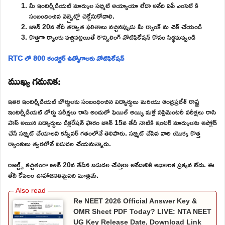
మీ ఇంటర్మీడియట్ మార్కుల సబ్మిట్ అయ్యాయా లేదా అనేది ఏపీ ఎంసెట్ కి
సంబంధించిన వెబ్సైట్లో చెక్చేసుకోవాలి.
జూన్ 20వ తేదీ తర్వాత ఫలితాలు వచ్చినప్పుడు మీ ర్యాంక్ ను చెక్ చేయండి
కొత్తగా ర్యాంకు వచ్చినట్లయితే కౌన్సిలింగ్ నోటిఫికేషన్ కోసం సిద్ధమవ్వండి
RTC లో 800 కండక్టర్ ఉద్యోగాలకు నోటిఫికేషన్
ముఖ్య గమనిక:
ఇతర ఇంటర్మీడియట్ బోర్డులకు సంబంధించిన విద్యార్థులు మరియు ఆంధ్రప్రదేశ్ రాష్ట్ర
ఇంటర్మీడియట్ బోర్డు పరీక్షలు రాసి అందులో ఫెయిల్ అయ్యి మళ్లీ సప్లిమెంటరీ పరీక్షలు రాసి
పాస్ అయిన విద్యార్థులు డిక్లరేషన్ ఫారం జూన్ 15వ తేదీ నాటికి ఇంటర్ మార్కులను అప్లోడ్
చేసే సబ్మిట్ చేయాలని కన్వీనర్ గతంలోనే తెలిపారు. సబ్మిట్ చేసిన వారి యొక్క కొత్త
ర్యాంకులు త్వరలోనే విడుదల చేయనున్నారు.
రిజల్ట్స్ కచ్చితంగా జూన్ 20వ తేదీన విడుదల చేస్తారా అనేదానికి అధికారిక ప్రక్కన లేదు. ఈ
తేదీ కేవలం ఊహాజనితమైనది మాత్రమే.
Re NEET 2026 Official Answer Key &
OMR Sheet PDF Today? LIVE: NTA NEET
UG Key Release Date, Download Link