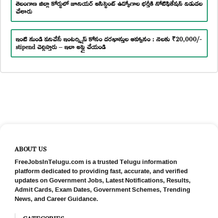
తెలంగాణ జిల్లా కోర్టులో జూనియర్ అసిస్టెంట్ ఉద్యోగాల భర్తీకి నోటిఫికేషన్ విడుదల
చేశారు
ఇంటి నుండి పనిచేసే ఇంటర్న్షిప్ కోసం దరఖాస్తుల ఆహ్వానం : నెలకు ₹20,000/-
stipend చెల్లిస్తారు – ఇలా అప్లై చేయండి
ABOUT US
FreeJobsInTelugu.com is a trusted Telugu information
platform dedicated to providing fast, accurate, and verified
updates on Government Jobs, Latest Notifications, Results,
Admit Cards, Exam Dates, Government Schemes, Trending
News, and Career Guidance.
CATEGORIES