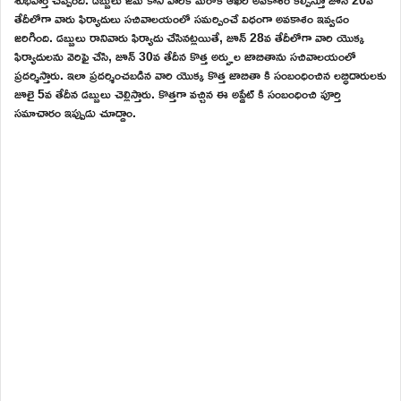
తేదీలోగా వారు ఫిర్యాదులు సచివాలయంలో సమర్పించే విధంగా అవకాశం ఇవ్వడం
జరిగింది. డబ్బులు రానివారు ఫిర్యాదు చేసినట్లయితే, జూన్ 28వ తేదీలోగా వారి యొక్క
ఫిర్యాదులను వెరిఫై చేసి, జూన్ 30వ తేదీన కొత్త అర్హుల జాబితాను సచివాలయంలో
ప్రదర్శిస్తారు. ఇలా ప్రదర్శించబడిన వారి యొక్క కొత్త జాబితా కి సంబంధించిన లబ్ధిదారులకు
జూలై 5వ తేదీన డబ్బులు చెల్లిస్తారు. కొత్తగా వచ్చిన ఈ అప్డేట్ కి సంబంధించి పూర్తి
సమాచారం ఇప్పుడు చూద్దాం.