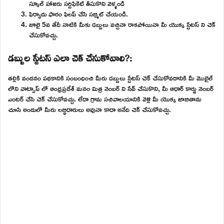
స్కూల్ హాజరు సర్టిఫికెట్ తీసుకొని వెళ్ళండి
ఫిర్యాదు ఫారం ఫిలప్ చేసి సబ్మిట్ చేయండి.
జూలై 5వ తేదీ నాటికి మీకు డబ్బులు వచ్చినా రాకపోయినా మీ యొక్క స్టేటస్ ని చెక్
చేసుకోవచ్చు.
డబ్బుల స్టేటస్ ఎలా చెక్ చేసుకోవాలి?:
తల్లికి వందనం పథకానికి సంబంధించి మీరు డబ్బులు స్టేటస్ చెక్ చేసుకోవడానికి మీ మొబైల్
లోని వాట్సాప్ లో ఆంధ్రప్రదేశ్ మనం మిత్ర నెంబర్ ని సేవ్ చేసుకొని, మీ ఆధార్ కార్డు నెంబర్
ఎంటర్ చేసి చెక్ చేసుకోవచ్చు. లేదా గ్రామ సచివాలయానికి వెళ్లి మీ యొక్క జాబితాను
చూసి అందులో మీరు లబ్ధిదారులు అవునా కాదా అనేది చెక్ చేసుకోవచ్చు.