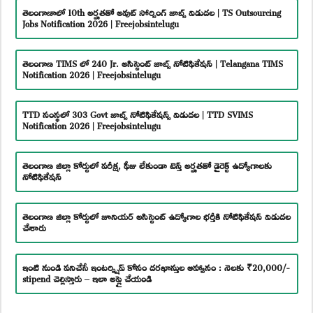
తెలంగాణాలో 10th అర్హతతో అవుట్ సోర్సింగ్ జాబ్స్ విడుదల | TS Outsourcing
Jobs Notification 2026 | Freejobsintelugu
తెలంగాణ TIMS లో 240 Jr. అసిస్టెంట్ జాబ్స్ నోటిఫికేషన్ | Telangana TIMS
Notification 2026 | Freejobsintelugu
TTD సంస్థలో 303 Govt జాబ్స్ నోటిఫికేషన్స్ విడుదల | TTD SVIMS
Notification 2026 | Freejobsintelugu
తెలంగాణ జిల్లా కోర్టులో పరీక్ష, ఫీజు లేకుండా టెన్త్ అర్హతతో డైరెక్ట్ ఉద్యోగాలకు
నోటిఫికేషన్
తెలంగాణ జిల్లా కోర్టులో జూనియర్ అసిస్టెంట్ ఉద్యోగాల భర్తీకి నోటిఫికేషన్ విడుదల
చేశారు
ఇంటి నుండి పనిచేసే ఇంటర్న్షిప్ కోసం దరఖాస్తుల ఆహ్వానం : నెలకు ₹20,000/-
stipend చెల్లిస్తారు – ఇలా అప్లై చేయండి