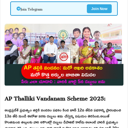
Join Telegram
Join Now
AP Thalliki Vandanam Scheme 2025:
ఆంధ్రప్రదేశ్ ప్రభుత్వం తల్లికి వందనం పథకం కింద జూన్ 12వ తేదీన పథకాన్ని ప్రారంభించి
13వ తేదీ నుండి ఈరోజు వరకు డబ్బులు జమ చేస్తున్న విషయం తెలిసింది.అయితే
కొంతమంది తల్లులకు వారి అకౌంట్లో డబ్బులు డిపాజిట్ కాలేదు అలాంటి వారికి ప్రభుత్వం
శుభవార్త చెప్పింది. డబ్బులు జమ కాని వారికి మరొక ఆఖరి అవకాశం కల్పిస్తూ జూన్ 20వ