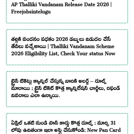
AP Thalliki Vandanam Release Date 2026 |
Freejobsintelugu
తల్లికి వందనం పధకం 2026 డబ్బులు విడుదల చేసే
తేదీలు వచ్చేశాయి | Thalliki Vandanam Scheme
2026 Eligibility List, Check Your status Now
ట్రైన్ టికెట్లు క్యాన్సిల్ చేస్తున్న వారికి అలర్ట్ – రూల్స్
మారాయి : ట్రైన్ టికెట్ కొత్త క్యాన్సిలేషన్ చార్జీలు, రిఫండ్
వివరాలు ఎలా ఉన్నాయి.
ఏప్రిల్ ఒకటి నుండి పాన్ కార్డు కొత్త రూల్స్ : మార్చి 31
లోపు ఉచితంగా ఇలా అప్లై చేసుకోండి: New Pan Card