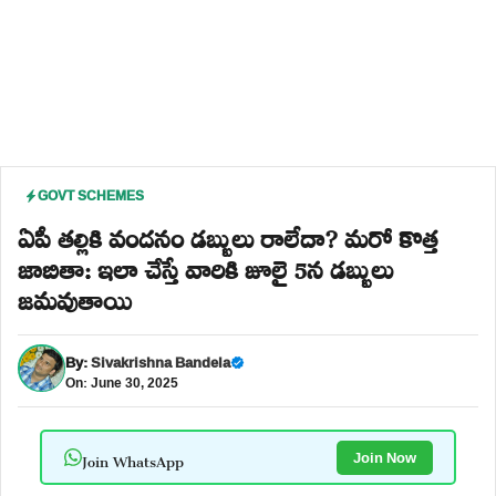
GOVT SCHEMES
ఏపీ తల్లికి వందనం డబ్బులు రాలేదా? మరో కొత్త
జాబితా: ఇలా చేస్తే వారికి జూలై 5న డబ్బులు
జమవుతాయి
By:
Sivakrishna Bandela
On: June 30, 2025
Join WhatsApp
Join Now