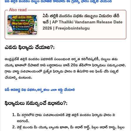
ఏపీ తల్లికి వందనం డబ్బుల డిపాజిట్ కానివారు ఈ గ్రీవెన్స్ ఫారం సబ్మిట్ చేయండి
ఏపీ తల్లికి వందనం పథకం డబ్బులు విడుదల తేదీ
ఇదే | AP Thalliki Vandanam Release Date
2026 | Freejobsintelugu
ఎవరు ఫిర్యాదు చేయాలి?:
ఆంధ్రప్రదేశ్ తల్లికి వందనం పథకానికి సంబంధించి అర్హత కలిగినప్పటికీ, డబ్బులు తమ
యొక్క ఖాతాలో డిపాజిట్ కానీ లబ్ధిదారులు జూన్ 20వ తేదీలోగా ఫిర్యాదులు సమర్పించాలి.
గ్రామ వార్డు సచివాలయంలో ప్రత్యేక ఫిర్యాదు ఫారం ని తీసుకొని అది ఫిలప్ చేసి సబ్మిట్
చేయాల్సి ఉంటుంది.
ఏపీ ఆడబిడ్డ నిధి పథకం,అర్హతలు ఎలా అప్లై చేయాలి
ఫిర్యాదులు సమర్పించే విధానం?:
మీ దగ్గరలోని గ్రామ సచివాలయానికి వెళ్లి తల్లికి వందనం ఫిర్యాదు ఫారం ని
అడగండి.
వెళ్లే ముందు మీ యొక్క బ్యాంకు ఖాతా, మీ ఆధార్ కార్డ్, పిల్లల ఆధార్ కార్డు, పిల్లల