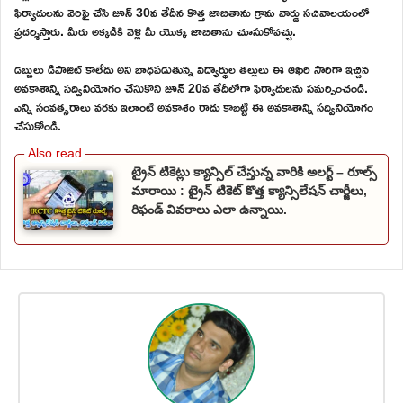
ఫిర్యాదులను వెరిఫై చేసి జూన్ 30వ తేదీన కొత్త జాబితాను గ్రామ వార్డు సచివాలయంలో
ప్రదర్శిస్తారు. మీరు అక్కడికి వెళ్లి మీ యొక్క జాబితాను చూసుకోవచ్చు.
డబ్బులు డిపాజిట్ కాలేదు అని బాధపడుతున్న విద్యార్థుల తల్లులు ఈ ఆఖరి సారిగా ఇచ్చిన
అవకాశాన్ని సద్వినియోగం చేసుకొని జూన్ 20వ తేదీలోగా ఫిర్యాదులను సమర్పించండి.
ఎన్ని సంవత్సరాలు వరకు ఇలాంటి అవకాశం రాదు కాబట్టి ఈ అవకాశాన్ని సద్వినియోగం
చేసుకోండి.
ట్రైన్ టికెట్లు క్యాన్సిల్ చేస్తున్న వారికి అలర్ట్ – రూల్స్
మారాయి : ట్రైన్ టికెట్ కొత్త క్యాన్సిలేషన్ చార్జీలు,
రిఫండ్ వివరాలు ఎలా ఉన్నాయి.