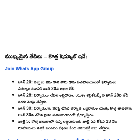
ముఖ్యమైన తేదీలు – కొత్త షెడ్యూల్ ఇదే:
Join Whats App Group
జూన్ 20: డబ్బులు జమ కాని వారు గ్రామ సచివాలయంలో ఫిర్యాదులు
సమర్పించడానికి జూన్ 20వ ఆఖరి తేదీ.
జూన్ 28: ఫిర్యాదులు చేసిన లబ్ధిదారుల యొక్క అప్లికేషన్స్ ని జూన్ 28వ తేదీ
వరకు వెరిఫై చేస్తారు.
జూన్ 30: ఫిర్యాదులను వెరిఫై చేసిన తర్వాత లబ్ధిదారుల యొక్క కొత్త జాబితాను
జూన్ 30వ తేదీన గ్రామ సచివాలయంలో ప్రదర్శిస్తారు.
జూలై 5: కొత్త జాబితాలో ఉన్న లబ్ధిదారులకు జూలై 5వ తేదీన 13 వేల
రూపాయలు తల్లికి వందనం పథకం కింద అకౌంట్లో జమ చేస్తారు.