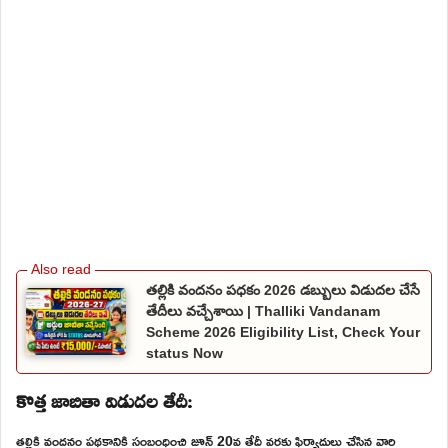
తల్లికి వందనం పధకం 2026 డబ్బులు విడుదల చేసే
తేదీలు వచ్చేశాయి | Thalliki Vandanam
Scheme 2026 Eligibility List, Check Your
status Now
కొత్త జాబితా విడుదల తేదీ:
తల్లికి వందనం పథకానికి సంబంధించి జూన్ 20వ తేదీ వరకు ఫిర్యాదులు చేసిన వారి