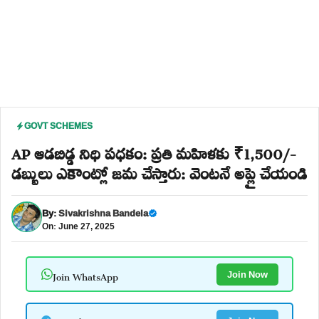
GOVT SCHEMES
AP ఆడబిడ్డ నిధి పధకం: ప్రతి మహిళకు ₹1,500/-
డబ్బులు ఎకౌంట్లో జమ చేస్తారు: వెంటనే అప్లై చేయండి
By:
Sivakrishna Bandela
On: June 27, 2025
Join WhatsApp
Join Now