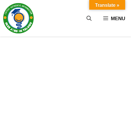
Skip
Translate »
to
content
MENU