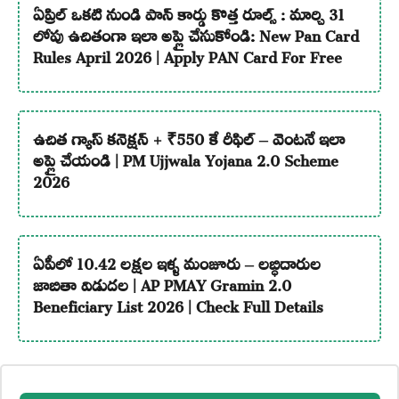
ఏప్రిల్ ఒకటి నుండి పాన్ కార్డు కొత్త రూల్స్ : మార్చి 31
లోపు ఉచితంగా ఇలా అప్లై చేసుకోండి: New Pan Card
Rules April 2026 | Apply PAN Card For Free
ఉచిత గ్యాస్ కనెక్షన్ + ₹550 కే రీఫిల్ – వెంటనే ఇలా
అప్లై చేయండి | PM Ujjwala Yojana 2.0 Scheme
2026
ఏపీలో 10.42 లక్షల ఇళ్ళ మంజూరు – లబ్ధిదారుల
జాబితా విడుదల | AP PMAY Gramin 2.0
Beneficiary List 2026 | Check Full Details