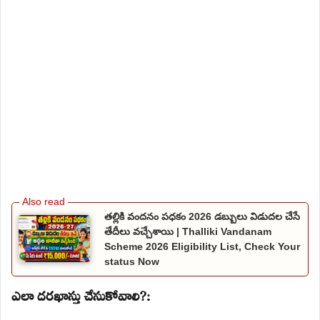
తల్లికి వందనం పధకం 2026 డబ్బులు విడుదల చేసే
తేదీలు వచ్చేశాయి | Thalliki Vandanam
Scheme 2026 Eligibility List, Check Your
status Now
ఎలా దరఖాస్తు చేసుకోవాలి?: