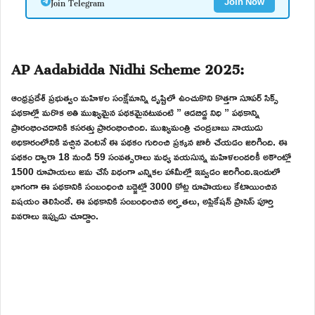
Join Telegram
Join Now
AP Aadabidda Nidhi Scheme 2025:
ఆంధ్రప్రదేశ్ ప్రభుత్వం మహిళల సంక్షేమాన్ని దృష్టిలో ఉంచుకొని కొత్తగా సూపర్ సిక్స్
పథకాల్లో మరొక అతి ముఖ్యమైన పథకమైనటువంటి ” ఆడబిడ్డ నిధి ” పథకాన్ని
ప్రారంభించడానికి కసరత్తు ప్రారంభించింది. ముఖ్యమంత్రి చంద్రబాబు నాయుడు
అధికారంలోనికి వచ్చిన వెంటనే ఈ పథకం గురించి ప్రక్కన జారీ చేయడం జరిగింది. ఈ
పథకం ద్వారా 18 నుండి 59 సంవత్సరాలు మధ్య వయసున్న మహిళలందరికీ అకౌంట్లో
1500 రూపాయలు జమ చేసే విధంగా ఎన్నికల హామీల్లో ఇవ్వడం జరిగింది.ఇందులో
భాగంగా ఈ పథకానికి సంబంధించి బడ్జెట్లో 3000 కోట్ల రూపాయలు కేటాయించిన
విషయం తెలిసిందే. ఈ పథకానికి సంబంధించిన అర్హతలు, అప్లికేషన్ ప్రాసెస్ పూర్తి
వివరాలు ఇప్పుడు చూద్దాం.