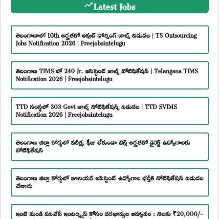
Latest Jobs
తెలంగాణాలో 10th అర్హతతో అవుట్ సోర్సింగ్ జాబ్స్ విడుదల | TS Outsourcing
Jobs Notification 2026 | Freejobsintelugu
తెలంగాణ TIMS లో 240 Jr. అసిస్టెంట్ జాబ్స్ నోటిఫికేషన్ | Telangana TIMS
Notification 2026 | Freejobsintelugu
TTD సంస్థలో 303 Govt జాబ్స్ నోటిఫికేషన్స్ విడుదల | TTD SVIMS
Notification 2026 | Freejobsintelugu
తెలంగాణ జిల్లా కోర్టులో పరీక్ష, ఫీజు లేకుండా టెన్త్ అర్హతతో డైరెక్ట్ ఉద్యోగాలకు
నోటిఫికేషన్
తెలంగాణ జిల్లా కోర్టులో జూనియర్ అసిస్టెంట్ ఉద్యోగాల భర్తీకి నోటిఫికేషన్ విడుదల
చేశారు
ఇంటి నుండి పనిచేసే ఇంటర్న్షిప్ కోసం దరఖాస్తుల ఆహ్వానం : నెలకు ₹20,000/-