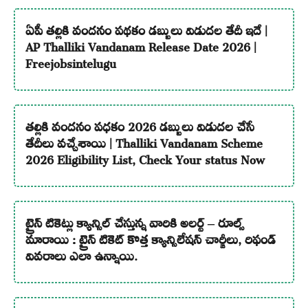
ఏపీ తల్లికి వందనం పథకం డబ్బులు విడుదల తేదీ ఇదే |
AP Thalliki Vandanam Release Date 2026 |
Freejobsintelugu
తల్లికి వందనం పధకం 2026 డబ్బులు విడుదల చేసే
తేదీలు వచ్చేశాయి | Thalliki Vandanam Scheme
2026 Eligibility List, Check Your status Now
ట్రైన్ టికెట్లు క్యాన్సిల్ చేస్తున్న వారికి అలర్ట్ – రూల్స్
మారాయి : ట్రైన్ టికెట్ కొత్త క్యాన్సిలేషన్ చార్జీలు, రిఫండ్
వివరాలు ఎలా ఉన్నాయి.