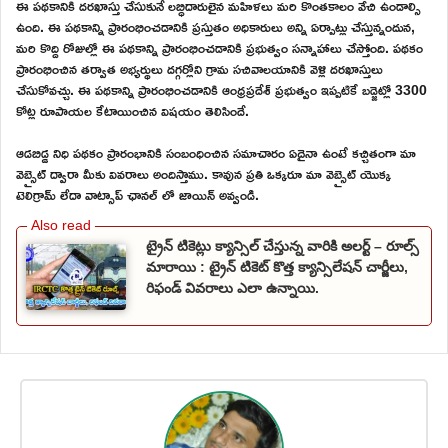
ఈ పథకానికి దరఖాస్తు చేసుకునే లబ్ధిదారులైన మహిళలు మరి కొంతకాలం వేచి ఉండాల్సి
ఉంది. ఈ పథకాన్ని ప్రారంభించడానికి ప్రస్తుతం అధికారులు అన్ని ఏర్పాట్లు చేస్తున్నందున,
మరి కొద్ది రోజుల్లో ఈ పథకాన్ని ప్రారంభించడానికి ప్రభుత్వం సన్నాహాలు చేస్తోంది. పథకం
ప్రారంభించిన తర్వాత అభ్యర్థులు దగ్గర్లోని గ్రామ సచివాలయానికి వెళ్లి దరఖాస్తులు
చేసుకోవచ్చు. ఈ పథకాన్ని ప్రారంభించడానికి ఆంధ్రప్రదేశ్ ప్రభుత్వం ఇప్పటికే బడ్జెట్లో 3300
కోట్ల రూపాయల కేటాయించిన విషయం తెలిసిందే.
ఆడబిడ్డ నిధి పథకం ప్రారంభానికి సంబంధించిన సమాచారం ఏదైనా ఉంటే కచ్చితంగా మా
వెబ్సైట్ ద్వారా మీకు వివరాలు అందిస్తాము. కావున ప్రతి ఒక్కరూ మా వెబ్సైట్ యొక్క
టెలిగ్రామ్ లేదా వాట్సాప్ ఛానల్ లో జాయిన్ అవ్వండి.
ట్రైన్ టికెట్లు క్యాన్సిల్ చేస్తున్న వారికి అలర్ట్ – రూల్స్
మారాయి : ట్రైన్ టికెట్ కొత్త క్యాన్సిలేషన్ చార్జీలు,
రిఫండ్ వివరాలు ఎలా ఉన్నాయి.