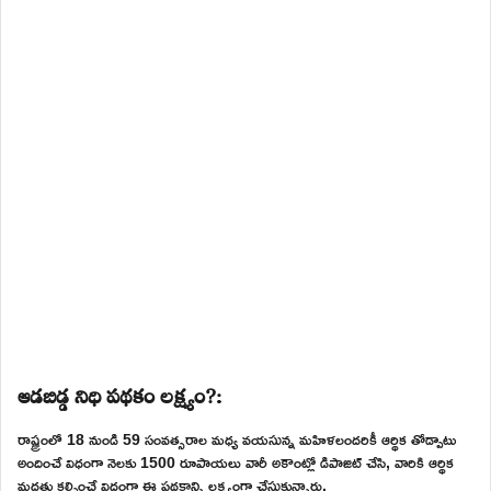
ఆడబిడ్డ నిధి పథకం లక్ష్యం?:
రాష్ట్రంలో 18 నుండి 59 సంవత్సరాల మధ్య వయసున్న మహిళలందరికీ ఆర్థిక తోడ్పాటు
అందించే విధంగా నెలకు 1500 రూపాయలు వారీ అకౌంట్లో డిపాజిట్ చేసి, వారికి ఆర్థిక
మద్దతు కల్పించే విధంగా ఈ పథకాన్ని లక్ష్యంగా చేసుకున్నారు.