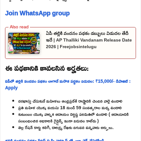
Join WhatsApp group
ఏపీ తల్లికి వందనం పథకం డబ్బులు విడుదల తేదీ
ఇదే | AP Thalliki Vandanam Release Date
2026 | Freejobsintelugu
ఈ పథకానికి కావలసిన అర్హతలు:
ఏపీలో తల్లికి వందనం పథకం లాగానే మరొక పద్ధకం విడుదల: ₹15,000/- డిపాజిట్ :
Apply
దరఖాస్తు చేసుకునే మహిళలు ఆంధ్రప్రదేశ్ రాష్ట్రానికి చెందిన వారై ఉండాలి
ప్రతి మహిళ యొక్క వయసు 18 నుండి 59 సంవత్సరాల మధ్య ఉండాలి
కుటుంబం యొక్క వార్షిక ఆదాయం నిర్దిష్ట పరిమితిలో ఉండాలి ( ఆదాయానికి
సంబంధించిన అధికారికి గైడ్లైన్స్ ఇంకా విడుదల కాలేదు )
తెల్ల రేషన్ కార్డు కలిగి, దారిద్ర్య రేఖకు దిగువన ఉన్నవారు అర్హులు.
తల్లికి వందనం పథకం స్టేటస్ ని మీ వాట్సాప్ లో ఎలా చెక్ చేసుకోండి