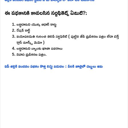
ఈ పథకానికి కావలసిన సర్టిఫికెట్స్ ఏమిటి?:
లబ్ధిదారుని యొక్క ఆధార్ కార్డు
రేషన్ కార్డ్
వయోపరిమితి గురించి తెలిపే సర్టిఫికెట్ ( పుట్టిన తేదీ ధ్రువీకరణ పత్రం లేదా టెన్త్
క్లాస్ మార్క్స్ మెమో )
లబ్ధిదారుని బ్యాంకు ఖాతా వివరాలు
నివాస ధ్రువీకరణ పత్రం.
ఏపీ తల్లికి వందనం పథకం కొత్త లిస్టు విడుదల : వీరికి జూలైలో డబ్బులు జమ