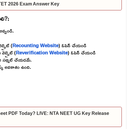
 TET 2026 Exam Answer Key
ాలి?:
ో అవ్వండి.
బ్సైట్ (
Recounting Website
) ఓపెన్ చేయండి
వెబ్సైట్ (
Reverification Website
) ఓపెన్ చేయండి
చి సబ్మిట్ చేయడమే.
్యే అవకాశం ఉంది.
heet PDF Today? LIVE: NTA NEET UG Key Release