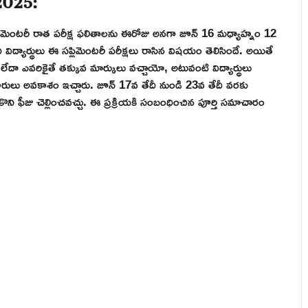
ిమెంటరీ రాత పరీక్ష ఫలితాలను ఈరోజు అనగా జూన్ 16 మధ్యాహ్నం 12
ద్యార్థులు ఈ సప్లిమెంటరీ పరీక్షలు రాసిన విషయం తెలిసిందే. అయితే
లేదా ఎవరికైతే తక్కువ మార్కులు వచ్చాయో, అటువంటి విద్యార్థులు
ధికారులు అవకాశం ఇచ్చారు. జూన్ 17వ తేదీ నుండి 23వ తేదీ వరకు
సుకొని ఫీజు చెల్లించవచ్చు. ఈ ప్రక్రియకి సంబంధించిన పూర్తి సమాచారం