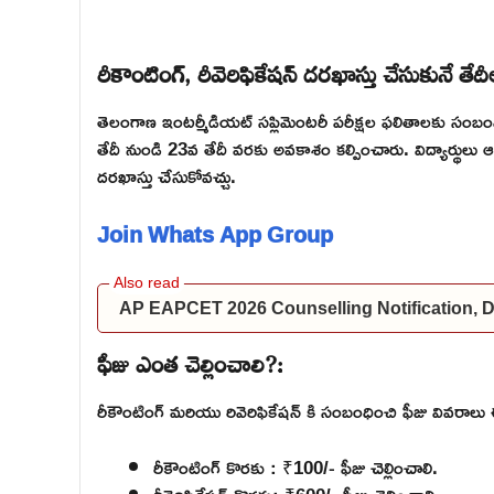
రీకౌంటింగ్, రీవెరిఫికేషన్ దరఖాస్తు చేసుకునే తేద
తెలంగాణ ఇంటర్మీడియట్ సప్లిమెంటరీ పరీక్షల ఫలితాలకు సంబంధి
తేదీ నుండి 23వ తేదీ వరకు అవకాశం కల్పించారు. విద్యార్థులు ఆ తేద
దరఖాస్తు చేసుకోవచ్చు.
Join Whats App Group
AP EAPCET 2026 Counselling Notification, Dat
ఫీజు ఎంత చెల్లించాలి?:
రీకౌంటింగ్ మరియు రివెరిఫికేషన్ కి సంబంధించి ఫీజు వివరాలు 
రీకౌంటింగ్ కొరకు : ₹100/- ఫీజు చెల్లించాలి.