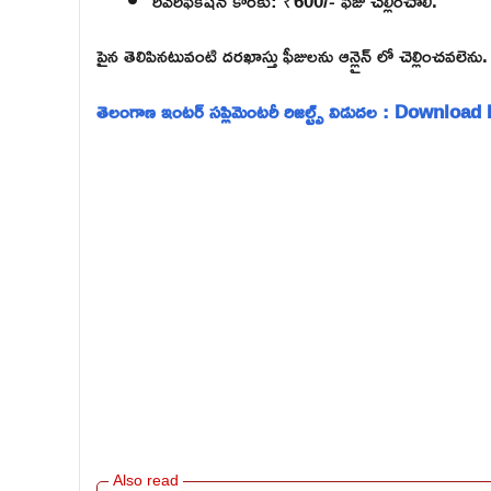
రీవెరిఫికేషన్ కొరకు: ₹600/- ఫీజు చెల్లించాలి.
పైన తెలిపినటువంటి దరఖాస్తు ఫీజులను ఆన్లైన్ లో చెల్లించవలెను.
తెలంగాణ ఇంటర్ సప్లిమెంటరీ రిజల్ట్స్ విడుదల : Download