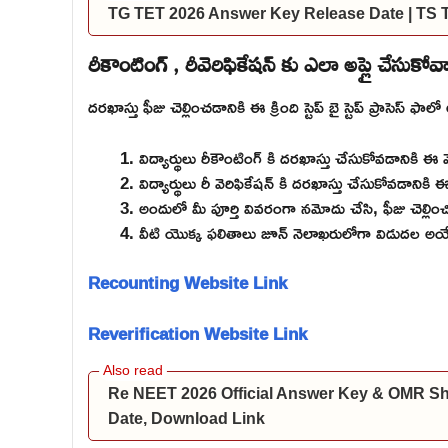
TG TET 2026 Answer Key Release Date | TS
రీకౌంటింగ్ , రీవెరిఫికేషన్ కు ఎలా అప్లై చేసుకోవ
దరఖాస్తు ఫీజు చెల్లించడానికి ఈ క్రింది స్టెప్ బై స్టెప్ ప్రాసెస్ ఫాల
విద్యార్థులు రీకౌంటింగ్ కి దరఖాస్తు చేసుకోవడానికి ఈ వె
విద్యార్థులు రీ వెరిఫికేషన్ కి దరఖాస్తు చేసుకోవడానికి ఈ 
అందులో మీ పూర్తి వివరంగా నమోదు చేసి, ఫీజు చెల్లిం
వీటి యొక్క ఫలితాలు జూన్ నెలాఖరులోగా విడుదల అయ
Recounting Website Link
Reverification Website Link
Re NEET 2026 Official Answer Key & OMR S
Date, Download Link