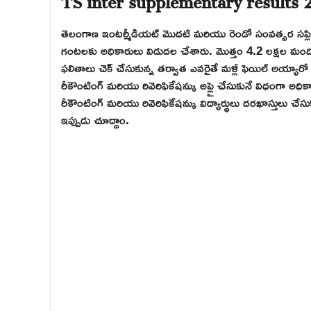
తెలంగాణ ఇంటర్మీడియట్ మొదటి మరియు రెండో సంవత్సర సప్ల
గంటలకు అధికారులు విడుదల చేశారు. మొత్తం 4.2 లక్షల మంది వి
ఫలితాలు చెక్ చేసుకున్న తర్వాత ఎవరైతే మళ్లీ ఫెయిల్ అయ్యారో 
రీకౌంటింగ్ మరియు రివెరిఫికేషన్కు అప్లై చేసుకునే విధంగా అ
రీకౌంటింగ్ మరియు రివెరిఫికేషన్కు విద్యార్థులు దరఖాస్తులు చే
ఇప్పుడు చూద్దాం.