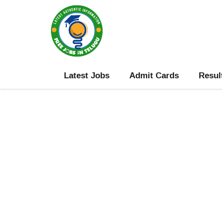
Skip
to
content
Latest Jobs
Admit Cards
Resul