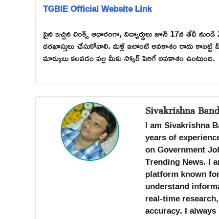
TGBIE Official Website Link
పైన ఇచ్చిన లింక్స్ ఆధారంగా, విద్యార్థులు జూన్ 17వ తేదీ నుండి 2
దరఖాస్తులు చేసుకోవాలి. మళ్లీ ఇలాంటి అవకాశం రాదు కాబట్టి 
మార్కులు కలవడం వల్ల మీకు స్కోర్ పెరిగే అవకాశం ఉంటుంది.
Sivakrishna Band
I am Sivakrishna B
years of experience
on Government Job
Trending News. I a
platform known for 
understand informa
real-time research
accuracy. I always 