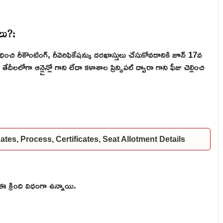
ీలు?:
ంచి రీకౌంటింగ్, రీవెరిఫికేషన్కు దరఖాస్తులు చేసుకోవడానికి జూన్ 17వ
ీలలోగా ఆన్లైన్లో గాని లేదా కళాశాల ప్రిన్సిపల్ ద్వారా గాని ఫీజు చెల్లించి
es, Process, Certificates, Seat Allotment Details
ఈ క్రింది విధంగా ఉన్నాయి.