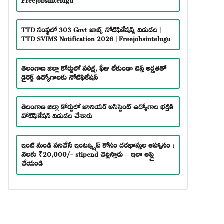
TTD సంస్థలో 303 Govt జాబ్స్ నోటిఫికేషన్స్ విడుదల |
TTD SVIMS Notification 2026 | Freejobsintelugu
తెలంగాణ జిల్లా కోర్టులో పరీక్ష, ఫీజు లేకుండా టెన్త్ అర్హతతో
డైరెక్ట్ ఉద్యోగాలకు నోటిఫికేషన్
తెలంగాణ జిల్లా కోర్టులో జూనియర్ అసిస్టెంట్ ఉద్యోగాల భర్తీకి
నోటిఫికేషన్ విడుదల చేశారు
ఇంటి నుండి పనిచేసే ఇంటర్న్షిప్ కోసం దరఖాస్తుల ఆహ్వానం :
నెలకు ₹20,000/- stipend చెల్లిస్తారు – ఇలా అప్లై
చేయండి