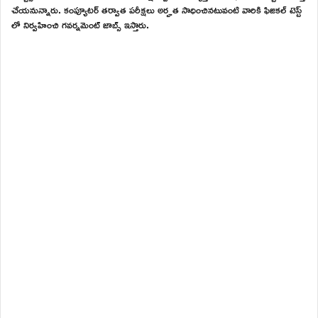
చేయనున్నారు. కంప్యూటర్ తర్వాత పరీక్షలు అర్హత సాధించినటువంటి వారికి ఫిజికల్ టెస్ట్
లో నిర్వహించి గవర్నమెంట్ జాబ్స్ ఇస్తారు.