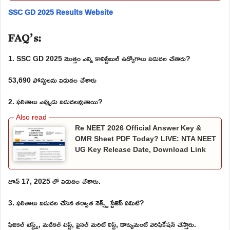
SSC GD 2025 Results Website
FAQ’s:
1. SSC GD 2025 మొత్తం ఎన్ని కానిస్టేబుల్ ఉద్యోగాలు విడుదల చేశారు?
53,690 పోస్టులను విడుదల చేశారు
2. ఫలితాలు ఎప్పుడు విడుదలవుతాయి?
Re NEET 2026 Official Answer Key &
OMR Sheet PDF Today? LIVE: NTA NEET
UG Key Release Date, Download Link
జూన్ 17, 2025 లో విడుదల చేశారు.
3. ఫలితాలు విడుదల చేసిన తర్వాత నెక్స్ట్ స్టేజెస్ ఏమిటి?
ఫిజికల్ టెస్ట్స్, మెడికల్ టెస్ట్, ఫైనల్ మెరిట్ లిస్ట్, డాక్యుమెంట్ వెరిఫికేషన్ చేస్తారు.