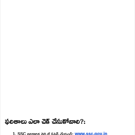
ఫలితాలు ఎలా చెక్ చేసుకోవాలి?:
SSC అధికారిక వెబ్సైట్ ఓపెన్ చేయండి:
www.ssc.gov.in