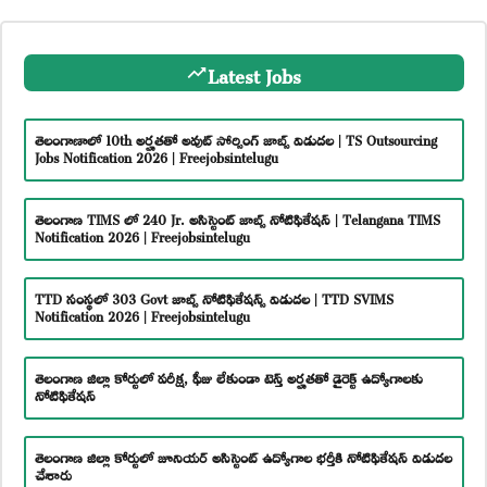
Latest Jobs
తెలంగాణాలో 10th అర్హతతో అవుట్ సోర్సింగ్ జాబ్స్ విడుదల | TS Outsourcing
Jobs Notification 2026 | Freejobsintelugu
తెలంగాణ TIMS లో 240 Jr. అసిస్టెంట్ జాబ్స్ నోటిఫికేషన్ | Telangana TIMS
Notification 2026 | Freejobsintelugu
TTD సంస్థలో 303 Govt జాబ్స్ నోటిఫికేషన్స్ విడుదల | TTD SVIMS
Notification 2026 | Freejobsintelugu
తెలంగాణ జిల్లా కోర్టులో పరీక్ష, ఫీజు లేకుండా టెన్త్ అర్హతతో డైరెక్ట్ ఉద్యోగాలకు
నోటిఫికేషన్
తెలంగాణ జిల్లా కోర్టులో జూనియర్ అసిస్టెంట్ ఉద్యోగాల భర్తీకి నోటిఫికేషన్ విడుదల
చేశారు