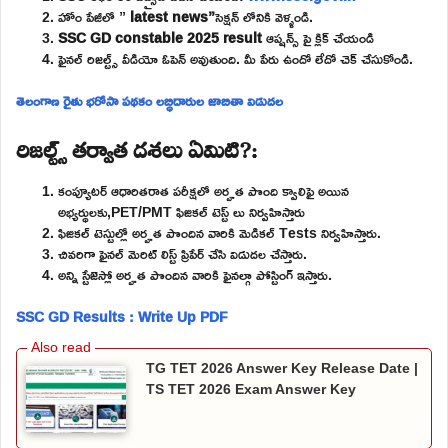
హోం పేజీలో ”
latest news”
సెక్షన్ లోనికి వెళ్ళండి.
SSC GD constable 2025 result
ఆప్షన్స్ పై క్లిక్ చేయండి
ఫైనల్ రిజల్ట్స్ వీడియో ఓపెన్ అవుతుంది. మీ పేరు ఉందో లేదో చెక్ చేసుకోండి.
తెలంగాణ రైతు భరోసా పథకం లబ్ధిదారుల జాబితా విడుదల
రిజల్ట్స్ తర్వాత దశలు ఏమిటి?:
కంప్యూటర్ ఆధారితరాత పరీక్షలో అర్హత పొంది క్వాలిఫై అయిన
అభ్యర్థులకు,PET/PMT ఫిజికల్ టెస్ట్ లు నిర్వహిస్తారు
ఫిజికల్ టెస్టుల్లో అర్హత పొందిన వారికి మెడికల్ Tests నిర్వహిస్తారు.
చివరిగా ఫైనల్ మెరిట్ లిస్ట్ ప్రిపేర్ చేసి విడుదల చేస్తారు.
అన్ని స్టేజెస్లో అర్హత పొందిన వారికి ఫైనల్గా పోస్టింగ్ ఇస్తారు.
SSC GD Results : Write Up PDF
TG TET 2026 Answer Key Release Date |
TS TET 2026 Exam Answer Key