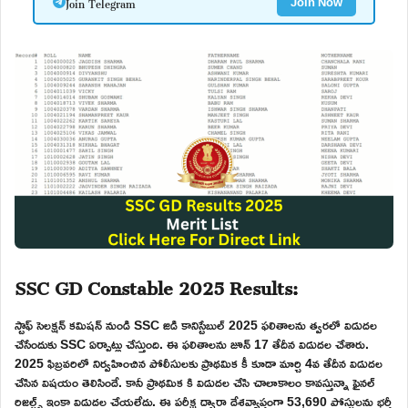
Join Telegram
Join Now
SSC GD Constable 2025 Results:
స్టాఫ్ సెలక్షన్ కమిషన్ నుండి SSC జిడి కానిస్టేబుల్ 2025 ఫలితాలను త్వరలో విడుదల
చేసేందుకు SSC ఏర్పాట్లు చేస్తుంది. ఈ ఫలితాలను జూన్ 17 తేదీన విడుదల చేశారు.
2025 ఫిబ్రవరిలో నిర్వహించిన పోలీసులకు ప్రాథమిక కీ కూడా మార్చి 4వ తేదీన విడుదల
చేసిన విషయం తెలిసిందే. కానీ ప్రాథమిక కి విడుదల చేసి చాలాకాలం కావస్తున్నా ఫైనల్
రిజల్ట్స్ ఇంకా విడుదల చేయలేదు. ఈ పరీక్ష ద్వారా దేశవ్యాప్తంగా 53,690 పోస్టులను భర్తీ