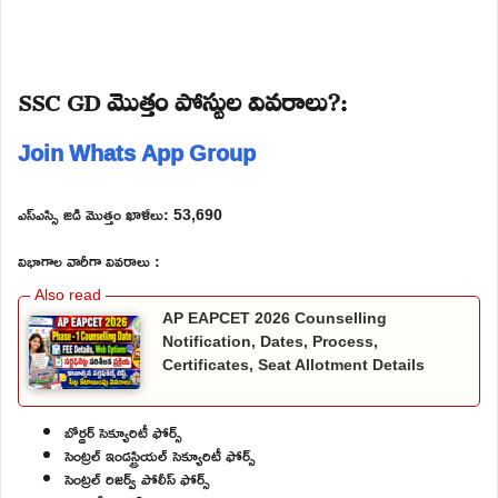
SSC GD మొత్తం పోస్టుల వివరాలు?:
Join Whats App Group
ఎస్ఎస్సి జిడి మొత్తం ఖాళీలు: 53,690
విభాగాల వారీగా వివరాలు :
AP EAPCET 2026 Counselling
Notification, Dates, Process,
Certificates, Seat Allotment Details
బోర్డర్ సెక్యూరిటీ ఫోర్స్
సెంట్రల్ ఇండస్ట్రియల్ సెక్యూరిటీ ఫోర్స్
సెంట్రల్ రిజర్వ్ పోలీస్ ఫోర్స్