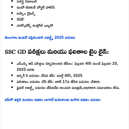
సశస్త్ర సీమాబల్
ఇండో టిబిటన్ బోర్డర్ పోలీస్
అస్సాం రైఫిల్స్
SSF
నార్కోటిక్స్ కంట్రోల్ బ్యూరో
తెలంగాణ ఇంటర్ సప్లిమెంటరీ రిజల్ట్స్ 2025 విడుదల
SSC GD పరీక్షలు మరియు ఫలితాల టైం లైన్:
ఎస్ఎస్సి జిడి పరీక్షలు నిర్వహించిన తేదీలు: ఫిబ్రవరి 4th నుండి ఫిబ్రవరి 25,
2025 వరకు
ఆన్సర్ కి విడుదల చేసిన తేదీ: మార్చ్ 4th, 2025
ఫలితాలు విడుదల చేసే తేదీ: జూన్ 17వ తేదీన విడుదల చేశారు
ఫైనల్ రిజల్ట్స్ విడుదల తేదీఅనేది అంచనా మాత్రమే,అధికారిక సమాచారం లేదు.
ఏపీలో తల్లికి వందనం పథకం లాగానే మహిళలకు మరొక పథకం విడుదల