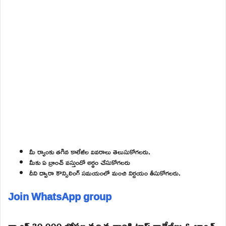
మీ ర్యాంకు తగిన కాలేజీల వివరాలు తెలుసుకోగలరు.
మీకు ఏ బ్రాంచ్ వస్తుందో అర్థం చేసుకోగలరు
దీని ద్వారా కౌన్సిలింగ్ సమయంలో మంచి నిర్ణయం తీసుకోగలరు.
Join WhatsApp group
ర్యాంక్ 30,000 లోపల వచ్చిన వారికి టాప్ కాలేజీలు & బ్రాంచ్