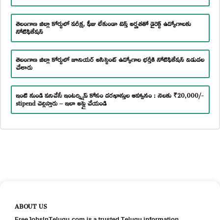
తెలంగాణ జిల్లా కోర్టులో పరీక్ష, ఫీజు లేకుండా టెన్త్ అర్హతతో డైరెక్ట్ ఉద్యోగాలకు
నోటిఫికేషన్
తెలంగాణ జిల్లా కోర్టులో జూనియర్ అసిస్టెంట్ ఉద్యోగాల భర్తీకి నోటిఫికేషన్ విడుదల
చేశారు
ఇంటి నుండి పనిచేసే ఇంటర్న్షిప్ కోసం దరఖాస్తుల ఆహ్వానం : నెలకు ₹20,000/-
stipend చెల్లిస్తారు – ఇలా అప్లై చేయండి
ABOUT US
FreeJobsInTelugu.com is a trusted Telugu information