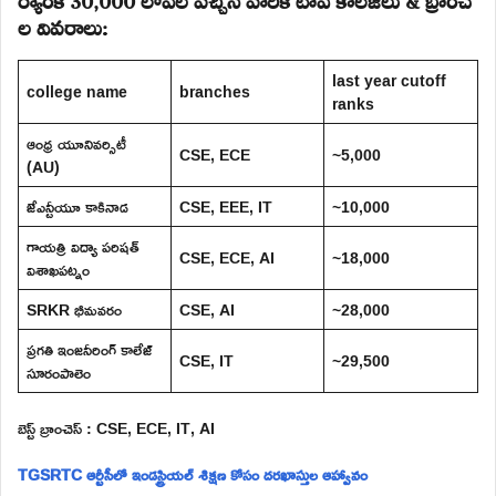
ల వివరాలు:
last year cutoff
college name
branches
ranks
ఆంధ్ర యూనివర్సిటీ
CSE, ECE
~5,000
(AU)
జేఎన్టీయూ కాకినాడ
CSE, EEE, IT
~10,000
గాయత్రి విద్యా పరిషత్
CSE, ECE, AI
~18,000
విశాఖపట్నం
SRKR భీమవరం
CSE, AI
~28,000
ప్రగతి ఇంజనీరింగ్ కాలేజ్
CSE, IT
~29,500
సూరంపాలెం
బెస్ట్ బ్రాంచెస్ : CSE, ECE, IT, AI
TGSRTC ఆర్టీసీలో ఇండస్ట్రియల్ శిక్షణ కోసం దరఖాస్తుల ఆహ్వానం