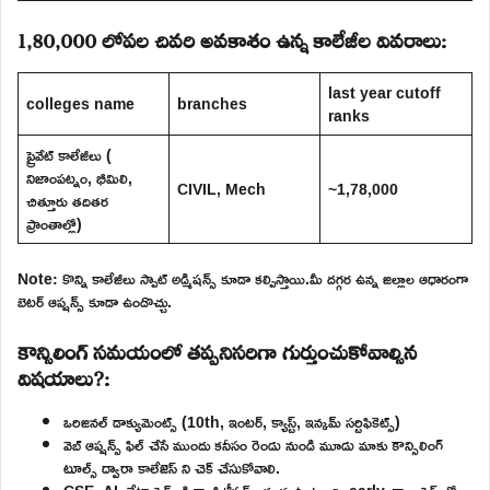
1,80,000 లోపల చివరి అవకాశం ఉన్న కాలేజీల వివరాలు:
last year cutoff
colleges name
branches
ranks
ప్రైవేట్ కాలేజీలు (
నిజాంపట్నం, భీమిలి,
CIVIL, Mech
~1,78,000
చిత్తూరు తదితర
ప్రాంతాల్లో)
Note: కొన్ని కాలేజీలు స్పాట్ అడ్మిషన్స్ కూడా కల్పిస్తాయి.మీ దగ్గర ఉన్న జిల్లాల ఆధారంగా
బెటర్ ఆప్షన్స్ కూడా ఉండొచ్చు.
కౌన్సిలింగ్ సమయంలో తప్పనిసరిగా గుర్తుంచుకోవాల్సిన
విషయాలు?:
ఒరిజినల్ డాక్యుమెంట్స్ (10th, ఇంటర్, క్యాస్ట్, ఇన్కమ్ సర్టిఫికెట్స్)
వెబ్ ఆప్షన్స్ ఫిల్ చేసే ముందు కనీసం రెండు నుండి మూడు మాకు కౌన్సిలింగ్
టూల్స్ ద్వారా కాలేజెస్ ని చెక్ చేసుకోవాలి.