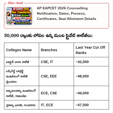
AP EAPCET 2026 Counselling
Notification, Dates, Process,
Certificates, Seat Allotment Details
50,000 ర్యాంకు లోపల ఉన్న మంచి ప్రైవేట్ కాలేజీలు:
Last Year Cut Off
Colleges Name
Branches
Ranks
విజ్ఞాన్ లారా కాలేజ్
CSE, IT
~42,000
లక్కిరెడ్డి బాల్రెడ్డి
ఇంజనీరింగ్ కాలేజ్
CSE, EEE
~48,000
మైలవరం
అన్నమాచార్య ఇంజనీరింగ్
ECE, CSE
~49,000
కాలేజ్, రాజంపేట
చైతన్య భారతి, గుంటూరు
IT, ECE
~47,500