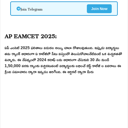
Join Telegram
Join Now
AP EAMCET 2025:
ఏపీ ఎంసెట్ 2025 ఫలితాలు విడుదల అయ్యి చాలా రోజులవుతుంది. ఇప్పుడు విద్యార్థులు
తమ ర్యాంక్ ఆధారంగా ఏ కాలేజీలో సీటు వస్తుందో తెలుసుకోవాలనేటివంటి ఒక ఉచ్చుకతతో
ఉన్నారు. ఈ నేపథ్యంలో 2024 కటాఫ్ లను ఆధారంగా చేసుకుని 30 వేల నుండి
1,50,000 వరకు ర్యాంకు వచ్చినటువంటి విద్యార్థులకు లభించే బెస్ట్ కాలేజీ ల వివరాలు ఈ
క్రింది సమాచారం ద్వారా ఇవ్వడం జరిగింది. ఈ ఆర్టికల్ ద్వారా మీరు