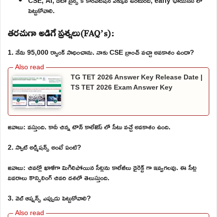
CSE, AI, డేటా సైన్స్ కి కాంపిటీషన్ ఎక్కువ ఉంటుంది, early ఛాయిసెస్ లో
పెట్టుకోవాలి.
తరచుగా అడిగే ప్రశ్నలు(FAQ’s):
1. నేను 95,000 ర్యాంక్ సాధించాను. నాకు CSE బ్రాంచ్ వచ్చా అవకాశం ఉందా?
TG TET 2026 Answer Key Release Date |
TS TET 2026 Exam Answer Key
జవాబు: వస్తుంది. కానీ చిన్న టౌన్ కాలేజెస్ లో సీటు వచ్చే అవకాశం ఉంది.
2. స్పాట్ అడ్మిషన్స్ అంటే ఏంటి?
జవాబు: చివర్లో ఖాళీగా మిగిలిపోయిన సీట్లను కాలేజీలు డైరెక్ట్ గా ఇవ్వగలవు. ఈ సీట్ల
వివరాలు కౌన్సిలింగ్ చివరి దశలో తెలుస్తుంది.
3. వెబ్ ఆప్షన్స్ ఎప్పుడు పెట్టుకోవాలి?