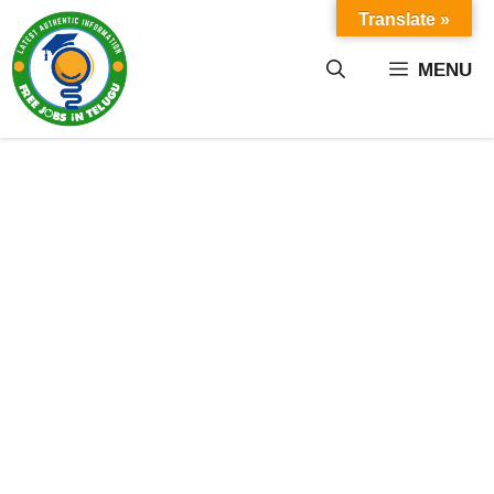
Skip
Translate »
to
content
MENU