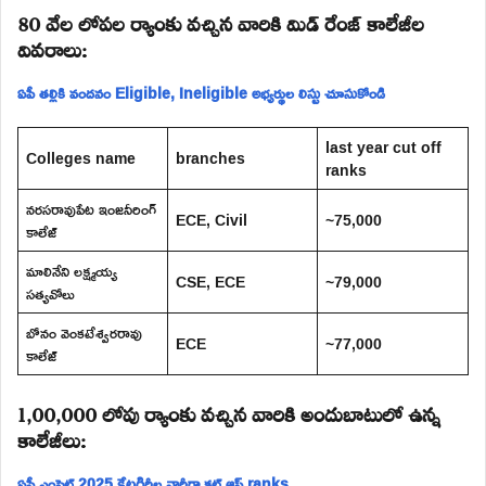
80 వేల లోపల ర్యాంకు వచ్చిన వారికి మిడ్ రేంజ్ కాలేజీల
వివరాలు:
ఏపీ తల్లికి వందనం Eligible, Ineligible అభ్యర్థుల లిస్టు చూసుకోండి
last year cut off
Colleges name
branches
ranks
నరసరావుపేట ఇంజనీరింగ్
ECE, Civil
~75,000
కాలేజ్
మాలినేని లక్ష్మయ్య
CSE, ECE
~79,000
సత్యవోలు
బోనం వెంకటేశ్వరరావు
ECE
~77,000
కాలేజ్
1,00,000 లోపు ర్యాంకు వచ్చిన వారికి అందుబాటులో ఉన్న
కాలేజీలు:
ఏపీ ఎంసెట్ 2025 కేటగిరీల వారీగా కట్ ఆఫ్ ranks