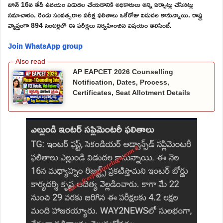
జూన్ 16వ తేదీ ఉదయం విడుదల చేయడానికి అధికారులు అన్ని ఏర్పాట్లు చేసినట్లు
సమాచారం. రెండు సంవత్సరాల పరీక్ష ఫలితాలు ఒకేరోజు విడుదల కానున్నాయి. రాష్ట్ర
వ్యాప్తంగా 894 సెంటర్లలో ఈ పరీక్షలు నిర్వహించిన విషయం తెలిసిందే.
Join WhatsApp group
AP EAPCET 2026 Counselling
Notification, Dates, Process,
Certificates, Seat Allotment Details