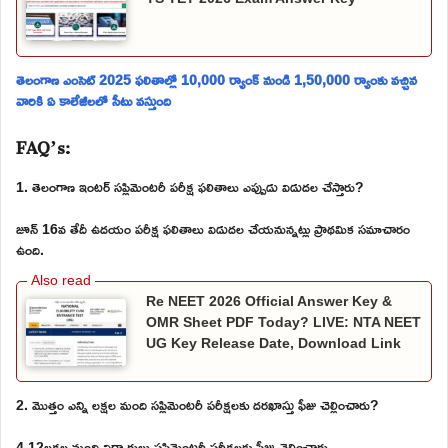
తెలంగాణ ఎంసెట్ 2025 ఫలితాల్లో 10,000 ర్యాంక్ నుండి 1,50,000 ర్యాంకు వచ్చిన
వారికి ఏ కాలేజీలలో సీటు వస్తుంది
FAQ’s:
1. తెలంగాణ ఇంటర్ సప్లిమెంటరీ పరీక్ష ఫలితాలు ఎప్పుడు విడుదల చేస్తారు?
జూన్ 16వ తేదీ ఉదయం పరీక్ష ఫలితాలు విడుదల చేయనున్నట్లు ప్రాథమిక సమాచారం
ఉంది.
Re NEET 2026 Official Answer Key &
OMR Sheet PDF Today? LIVE: NTA NEET
UG Key Release Date, Download Link
2. మొత్తం ఎన్ని లక్షల మంది సప్లిమెంటరీ పరీక్షలకు దరఖాస్తు ఫీజు చెల్లించారు?
4.12లక్షల మంది విద్యార్థులు సప్లిమెంటరీ పరీక్షలకు ఫీజు చెల్లించారు