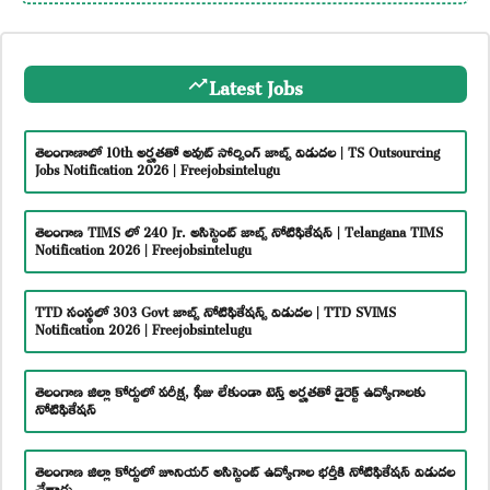
Latest Jobs
తెలంగాణాలో 10th అర్హతతో అవుట్ సోర్సింగ్ జాబ్స్ విడుదల | TS Outsourcing
Jobs Notification 2026 | Freejobsintelugu
తెలంగాణ TIMS లో 240 Jr. అసిస్టెంట్ జాబ్స్ నోటిఫికేషన్ | Telangana TIMS
Notification 2026 | Freejobsintelugu
TTD సంస్థలో 303 Govt జాబ్స్ నోటిఫికేషన్స్ విడుదల | TTD SVIMS
Notification 2026 | Freejobsintelugu
తెలంగాణ జిల్లా కోర్టులో పరీక్ష, ఫీజు లేకుండా టెన్త్ అర్హతతో డైరెక్ట్ ఉద్యోగాలకు
నోటిఫికేషన్
తెలంగాణ జిల్లా కోర్టులో జూనియర్ అసిస్టెంట్ ఉద్యోగాల భర్తీకి నోటిఫికేషన్ విడుదల
చేశారు