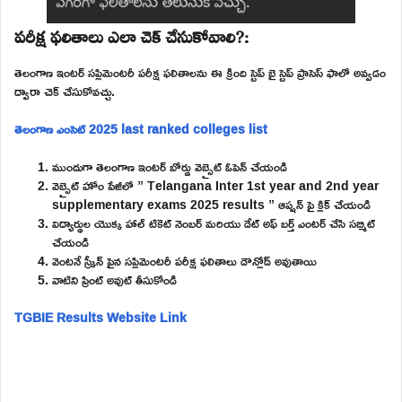
పరీక్ష ఫలితాలు ఎలా చెక్ చేసుకోవాలి?:
తెలంగాణ ఇంటర్ సప్లిమెంటరీ పరీక్ష ఫలితాలను ఈ క్రింది స్టెప్ బై స్టెప్ ప్రాసెస్ ఫాలో అవ్వడం
ద్వారా చెక్ చేసుకోవచ్చు.
తెలంగాణ ఎంసెట్ 2025 last ranked colleges list
ముందుగా తెలంగాణ ఇంటర్ బోర్డు వెబ్సైట్ ఓపెన్ చేయండి
వెబ్సైట్ హోం పేజీలో ” Telangana Inter 1st year and 2nd year
supplementary exams 2025 results ” ఆప్షన్ పై క్లిక్ చేయండి
విద్యార్థుల యొక్క హాల్ టికెట్ నెంబర్ మరియు డేట్ అఫ్ బర్త్ ఎంటర్ చేసి సబ్మిట్
చేయండి
వెంటనే స్క్రీన్ పైన సప్లిమెంటరీ పరీక్ష ఫలితాలు డౌన్లోడ్ అవుతాయి
వాటిని ప్రింట్ అవుట్ తీసుకోండి
TGBIE Results Website Link