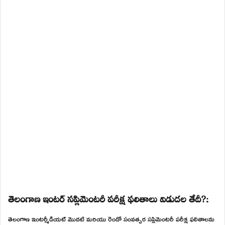
తెలంగాణ ఇంటర్ సప్లిమెంటరీ పరీక్ష ఫలితాలు విడుదల తేదీ?:
తెలంగాణ ఇంటర్మీడియట్ మొదటి మరియు రెండో సంవత్సర సప్లిమెంటరీ పరీక్ష ఫలితాలను