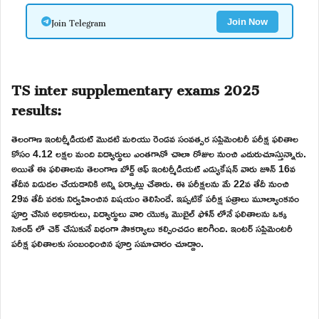
Join Telegram
Join Now
TS inter supplementary exams 2025
results:
తెలంగాణ ఇంటర్మీడియట్ మొదటి మరియు రెండవ సంవత్సర సప్లిమెంటరీ పరీక్ష ఫలితాల
కోసం 4.12 లక్షల మంది విద్యార్థులు ఎంతగానో చాలా రోజుల నుంచి ఎదురుచూస్తున్నారు.
అయితే ఈ ఫలితాలను తెలంగాణ బోర్డ్ ఆఫ్ ఇంటర్మీడియట్ ఎడ్యుకేషన్ వారు జూన్ 16వ
తేదీన విడుదల చేయడానికి అన్ని ఏర్పాట్లు చేశారు. ఈ పరీక్షలను మే 22వ తేదీ నుంచి
29వ తేదీ వరకు నిర్వహించిన విషయం తెలిసిందే. ఇప్పటికే పరీక్ష పత్రాలు మూల్యాంకనం
పూర్తి చేసిన అధికారులు, విద్యార్థులు వారి యొక్క మొబైల్ ఫోన్ లోనే ఫలితాలను ఒక్క
సెకండ్ లో చెక్ చేసుకునే విధంగా సౌకర్యాలు కల్పించడం జరిగింది. ఇంటర్ సప్లిమెంటరీ
పరీక్ష ఫలితాలకు సంబంధించిన పూర్తి సమాచారం చూద్దాం.