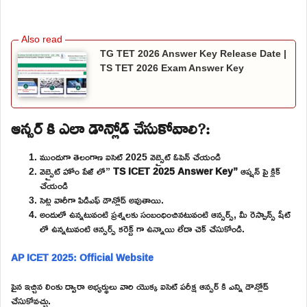
TG TET 2026 Answer Key Release Date |
TS TET 2026 Exam Answer Key
ఆన్సర్ కి ఎలా డౌన్లోడ్ చేసుకోవాలి?:
ముందుగా తెలంగాణ ఐసెట్ 2025 వెబ్సైట్ ఓపెన్ చేయండి
వెబ్సైట్ హోం పేజ్ లో”
TS ICET 2025 Answer Key”
ఆప్షన్ పై క్లిక్
చేయండి
సెట్ల వారీగా పిడిఎఫ్ డౌన్లోడ్ అవుతాయి.
అందులో ఉన్నటువంటి ప్రశ్నలకు సంబంధించినటువంటి ఆన్సర్స్, మీ రెస్పాన్స్ షీట్
లో ఉన్నటువంటి ఆన్సర్స్ కరెక్ట్ గా ఉన్నాయి లేదా చెక్ చేసుకోండి.
AP ICET 2025: Official Website
పైన ఇచ్చిన లింకు ద్వారా అభ్యర్థులు వారి యొక్క ఐసెట్ పరీక్ష ఆన్సర్ కి ఎన్ని డౌన్లోడ్
చేసుకోవచ్చు.