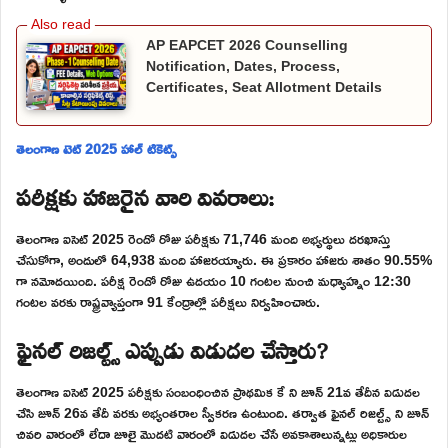
AP EAPCET 2026 Counselling
Notification, Dates, Process,
Certificates, Seat Allotment Details
తెలంగాణ టెట్ 2025 హాల్ టికెట్స్
పరీక్షకు హాజరైన వారి వివరాలు:
తెలంగాణ ఐసెట్ 2025 రెండో రోజు పరీక్షకు 71,746 మంది అభ్యర్థులు దరఖాస్తు
చేసుకోగా, అందులో 64,938 మంది హాజరయ్యారు. ఈ ప్రకారం హాజరు శాతం 90.55%
గా నమోదయింది. పరీక్ష రెండో రోజు ఉదయం 10 గంటల నుంచి మధ్యాహ్నం 12:30
గంటల వరకు రాష్ట్రవ్యాప్తంగా 91 కేంద్రాల్లో పరీక్షలు నిర్వహించారు.
ఫైనల్ రిజల్ట్స్ ఎప్పుడు విడుదల చేస్తారు?
తెలంగాణ ఐసెట్ 2025 పరీక్షకు సంబంధించిన ప్రాథమిక కే ని జూన్ 21వ తేదీన విడుదల
చేసి జూన్ 26వ తేదీ వరకు అభ్యంతరాల స్వీకరణ ఉంటుంది. తర్వాత ఫైనల్ రిజల్ట్స్ ని జూన్
చివరి వారంలో లేదా జూలై మొదటి వారంలో విడుదల చేసే అవకాశాలున్నట్లు అధికారుల