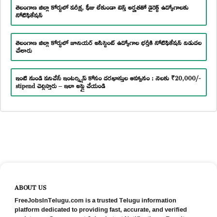
తెలంగాణ జిల్లా కోర్టులో పరీక్ష, ఫీజు లేకుండా టెన్త్ అర్హతతో డైరెక్ట్ ఉద్యోగాలకు
నోటిఫికేషన్
తెలంగాణ జిల్లా కోర్టులో జూనియర్ అసిస్టెంట్ ఉద్యోగాల భర్తీకి నోటిఫికేషన్ విడుదల
చేశారు
ఇంటి నుండి పనిచేసే ఇంటర్న్షిప్ కోసం దరఖాస్తుల ఆహ్వానం : నెలకు ₹20,000/-
stipend చెల్లిస్తారు – ఇలా అప్లై చేయండి
ABOUT US
FreeJobsInTelugu.com is a trusted Telugu information
platform dedicated to providing fast, accurate, and verified