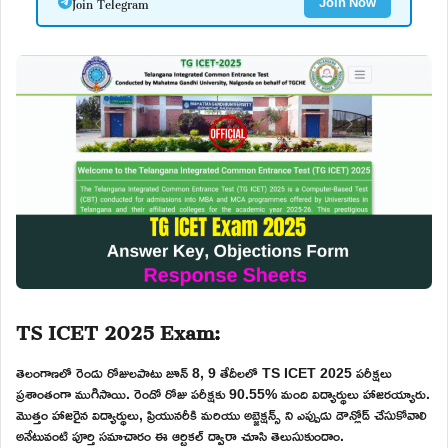
Join Telegram
Join Now
TS ICET 2025 Exam:
తెలంగాణలో రెండు రోజులపాటు జూన్ 8, 9 తేదీలలో TS ICET 2025 పరీక్షలు
ప్రశాంతంగా ముగిసాయి. రెండో రోజు పరీక్షకు 90.55% మంది విద్యార్థులు హాజరయ్యారు.
మొత్తం హాజరైన విద్యార్థులు, ప్రియునరీకి మరియు అబ్జెక్షన్స్ ని ఎప్పుడు డౌన్లోడ్ చేసుకోవాలి
అనేటువంటి పూర్తి సమాచారం ఈ ఆర్టికల్ ద్వారా చూసి తెలుసుకుందాం.