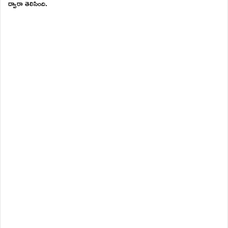
ద్వారా తెలిసింది.