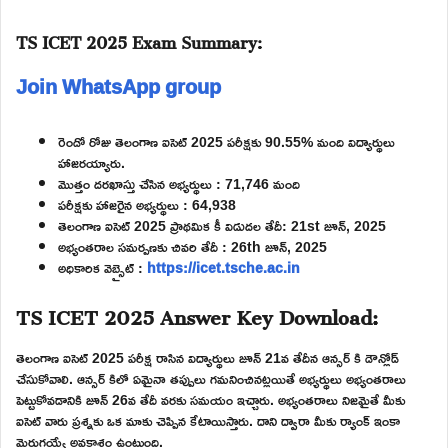
TS ICET 2025 Exam Summary:
Join WhatsApp group
రెండో రోజు తెలంగాణ ఐసెట్ 2025 పరీక్షకు 90.55% మంది విద్యార్థులు
హాజరయ్యారు.
మొత్తం దరఖాస్తు చేసిన అభ్యర్థులు : 71,746 మంది
పరీక్షకు హాజరైన అభ్యర్థులు : 64,938
తెలంగాణ ఐసెట్ 2025 ప్రాథమిక కీ విడుదల తేదీ: 21st జూన్, 2025
అభ్యంతరాల సమర్పణకు చివరి తేదీ : 26th జూన్, 2025
అధికారిక వెబ్సైట్ :
https://icet.tsche.ac.in
TS ICET 2025 Answer Key Download:
తెలంగాణ ఐసెట్ 2025 పరీక్ష రాసిన విద్యార్థులు జూన్ 21వ తేదీన ఆన్సర్ కి డౌన్లోడ్
చేసుకోవాలి. ఆన్సర్ కిలో ఏమైనా తప్పులు గమనించినట్లయితే అభ్యర్థులు అభ్యంతరాలు
పెట్టుకోవడానికి జూన్ 26వ తేదీ వరకు సమయం ఇచ్చారు. అభ్యంతరాలు నిజమైతే మీకు
ఐసెట్ వారు ప్రశ్నకు ఒక మాకు చెప్పిన కేటాయిస్తారు. దాని ద్వారా మీకు ర్యాంక్ ఇంకా
మెరుగయ్యే అవకాశం ఉంటుంది.