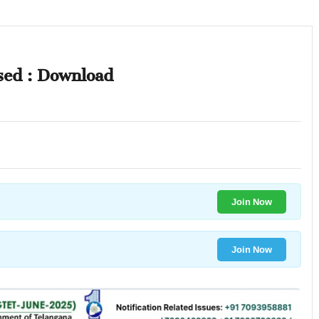
sed : Download
Join Now
Join Now