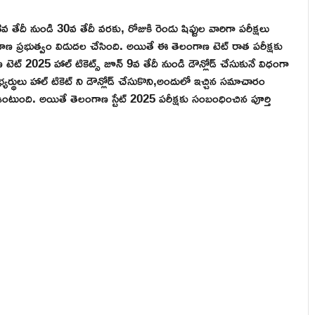
8వ తేదీ నుండి 30వ తేదీ వరకు, రోజుకి రెండు షిఫ్టుల వారిగా పరీక్షలు
ెలంగాణ ప్రభుత్వం విడుదల చేసింది. అయితే ఈ తెలంగాణ టెట్ రాత పరీక్షకు
 టెట్ 2025 హాల్ టికెట్స్ జూన్ 9వ తేదీ నుండి డౌన్లోడ్ చేసుకునే విధంగా
అభ్యర్థులు హాల్ టికెట్ ని డౌన్లోడ్ చేసుకొని,అందులో ఇచ్చిన సమాచారం
సి ఉంటుంది. అయితే తెలంగాణ స్టేట్ 2025 పరీక్షకు సంబంధించిన పూర్తి