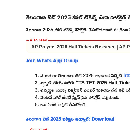
తెలంగాణ టెట్ 2025 హాల్ టికెట్స్ ఎలా డౌన్లోడ్ 
తెలంగాణ 2025 హాల్ టికెట్స్ డౌన్లోడ్ చేసుకోవడానికి ఈ క్రింది స్టె
AP Polycet 2026 Hall Tickets Released | AP
Join Whats App Group
ముందుగా తెలంగాణ టెట్ 2025 అధికారిక వెబ్సైట్
htt
వెబ్సైట్ హోమ్ పేజీలో
“TS TET 2025 Hall Tic
అభ్యర్థుల యొక్క రిజిస్ట్రేషన్ నెంబర్ మరియు డేట్ అఫ్ బ
వెంటనే హాల్ టికెట్ స్క్రీన్ పైన డౌన్లోడ్ అవుతుంది.
అది ప్రింట్ అవుట్ తీసుకోండి.
తెలంగాణ టెట్ 2025 పరీక్షల షెడ్యూల్: Download