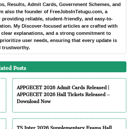
s, Results, Admit Cards, Government Schemes, and
m also the founder of FreeJobsInTelugu.com, a
providing reliable, student-friendly, and easy-to-
tion. My Discover-focused articles are crafted with
, clear explanations, and a strong commitment to
prioritize user needs, ensuring that every update is
d trustworthy.
lated Posts
APPGECET 2026 Admit Cards Released |
APPGECET 2026 Hall Tickets Released –
Download Now
TS Inter 2026 Supplementary Exams Hall