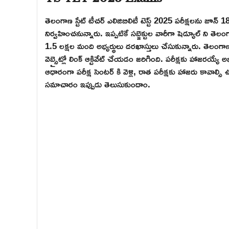
తెలంగాణ స్టేట్ టీచర్ ఎలిజిబిలిటీ టెస్ట్ 2025 పరీక్షలను జూన్ 1
నిర్వహించనున్నారు. ఇప్పటికే సబ్జెక్టుల వారీగా షెడ్యూల్ ని త
1.5 లక్షల మంది అభ్యర్థులు దరఖాస్తులు చేసుకున్నారు. తెలంగాణ
వెబ్సైట్లో లింక్ ఆక్టివేట్ చేయడం జరిగింది. పరీక్షకు హాజరయ్యే 
ఆధారంగా పరీక్ష సెంటర్ కి వెళ్లి, రాత పరీక్షకు హాజరు కావాల్
సమాచారం ఇప్పుడు తెలుసుకుందాం.