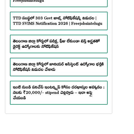
TTD సంస్థలో 303 Govt జాబ్స్ నోటిఫికేషన్స్ విడుదల |
TTD SVIMS Notification 2026 | Freejobsintelugu
తెలంగాణ జిల్లా కోర్టులో పరీక్ష, ఫీజు లేకుండా టెన్త్ అర్హతతో
డైరెక్ట్ ఉద్యోగాలకు నోటిఫికేషన్
తెలంగాణ జిల్లా కోర్టులో జూనియర్ అసిస్టెంట్ ఉద్యోగాల భర్తీకి
నోటిఫికేషన్ విడుదల చేశారు
ఇంటి నుండి పనిచేసే ఇంటర్న్షిప్ కోసం దరఖాస్తుల ఆహ్వానం :
నెలకు ₹20,000/- stipend చెల్లిస్తారు – ఇలా అప్లై
చేయండి