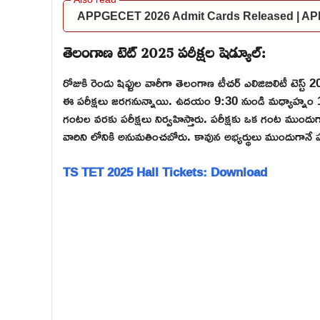
APPGECET 2026 Admit Cards Released | AP
తెలంగాణ టెట్ 2025 పరీక్షల షెడ్యూల్:
రోజుకి రెండు షిఫ్టుల వారీగా తెలంగాణ టీచర్ ఎలిజిబిలిటీ టెస్
ఈ పరీక్షలు జరగనున్నాయి. ఉదయం 9:30 నుండి మధ్యాహ్నం
గంటల వరకు పరీక్షలు నిర్వహిస్తారు. పరీక్షకు ఒక గంట ముందుగాన
వారిని లోనికి అనుమతించబోరు. కావున అభ్యర్థులు ముందుగానే పరీక
TS TET 2025 Hall Tickets: Download