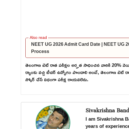
NEET UG 2026 Admit Card Date | NEET UG 20
Process
తెలంగాణ టెట్ రాత పరీక్షల అర్హత సాధించిన వారికి 20% వెయిట
ర్యాంకు వచ్చి టీచర్ ఉద్యోగం పొందాలి అంటే, తెలంగాణ టెట్ ర
స్కోర్ చేసే విధంగా పరీక్ష రాయవలెను.
Sivakrishna Band
I am Sivakrishna B
years of experience