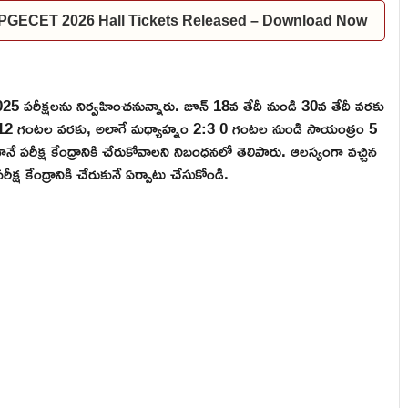
PGECET 2026 Hall Tickets Released – Download Now
ట్ 2025 పరీక్షలను నిర్వహించనున్నారు. జూన్ 18వ తేదీ నుండి 30వ తేదీ వరకు
 12 గంటల వరకు, అలాగే మధ్యాహ్నం 2:3 0 గంటల నుండి సాయంత్రం 5
ే పరీక్ష కేంద్రానికి చేరుకోవాలని నిబంధనలో తెలిపారు. ఆలస్యంగా వచ్చిన
్ష కేంద్రానికి చేరుకునే ఏర్పాటు చేసుకోండి.