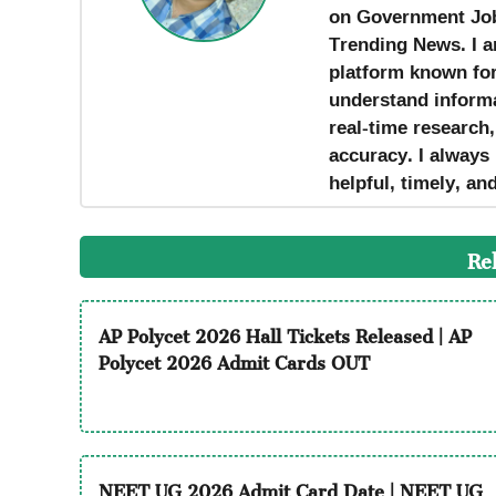
on Government Job
Trending News. I a
platform known for 
understand informa
real-time research
accuracy. I always 
helpful, timely, an
Re
AP Polycet 2026 Hall Tickets Released | AP
Polycet 2026 Admit Cards OUT
NEET UG 2026 Admit Card Date | NEET UG