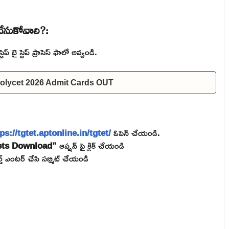
చేసుకోవాలి?:
ప్ బై స్టెప్ ప్రాసెస్ ఫాలో అవ్వండి.
 Polycet 2026 Admit Cards OUT
ps://tgtet.aptonline.in/tgtet/
ఓపెన్ చేయండి.
kets Download”
ఆప్షన్ పై క్లిక్ చేయండి
ర్త్ ఎంటర్ చేసి సబ్మిట్ చేయండి