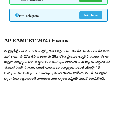
Join Telegram
Join Now
AP EAMCET 2025 Exams:
ఆంధ్రప్రదేశ్లో ఎంసెట్ 2025 ఎంట్రన్స్ రాత పరీక్షలు మే 19వ తేదీ నుండి 27వ తేదీ వరకు
ముగిశాయి. మే 27వ తేదీ మరియు మే 28వ తేదీన ప్రాథమిక ఆన్సర్ కి విడుదల చేశారు.
ఇప్పుడు విద్యార్థులు వరకు వచ్చినటువంటి మార్కులు ఆధారంగా ఎంత ర్యాంకు వస్తుందో చెక్
చేసుకునే పనిలో ఉన్నారు. అయితే చాలామంది విద్యార్థులకు ఎంసెట్ పరీక్షల్లో 43
మార్కులు, 57 మార్కులు 70 మార్కులు, ఇలాగ రావడం జరిగింది. అయితే ఈ ఆర్టికల్
ద్వారా మీకు వచ్చినటువంటి మార్కులకు ఎంత ర్యాంకు వస్తుందో వెంటనే తెలుసుకోండి.