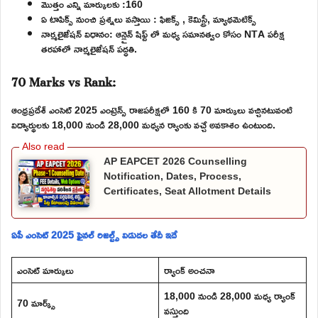
మొత్తం ఎన్ని మార్కులకు :160
ఏ టాపిక్స్ నుంచి ప్రశ్నలు వస్తాయి : ఫిజిక్స్ , కెమిస్ట్రీ, మ్యాథమెటిక్స్
నార్మలైజేషన్ విధానం: ఆన్లైన్ షిఫ్ట్ లో మధ్య సమానత్వం కోసం NTA పరీక్ష
తరహాలో నార్మలైజేషన్ పద్ధతి.
70 Marks vs Rank:
ఆంధ్రప్రదేశ్ ఎంసెట్ 2025 ఎంట్రెన్స్ రాజపరీక్షలో 160 కి 70 మార్కులు వచ్చినటువంటి
విద్యార్థులకు 18,000 నుండి 28,000 మధ్యన ర్యాంకు వచ్చే అవకాశం ఉంటుంది.
AP EAPCET 2026 Counselling
Notification, Dates, Process,
Certificates, Seat Allotment Details
ఏపీ ఎంసెట్ 2025 ఫైనల్ రిజల్ట్స్ విడుదల తేదీ ఇదే
ఎంసెట్ మార్కులు
ర్యాంక్ అంచనా
18,000 నుండి 28,000 మధ్య ర్యాంక్
70 మార్క్స్
వస్తుంది