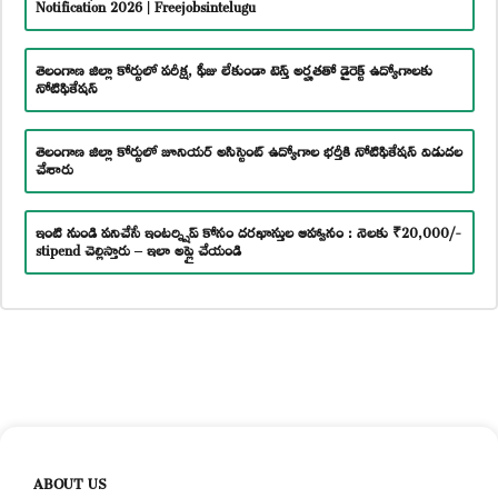
Notification 2026 | Freejobsintelugu
తెలంగాణ జిల్లా కోర్టులో పరీక్ష, ఫీజు లేకుండా టెన్త్ అర్హతతో డైరెక్ట్ ఉద్యోగాలకు
నోటిఫికేషన్
తెలంగాణ జిల్లా కోర్టులో జూనియర్ అసిస్టెంట్ ఉద్యోగాల భర్తీకి నోటిఫికేషన్ విడుదల
చేశారు
ఇంటి నుండి పనిచేసే ఇంటర్న్షిప్ కోసం దరఖాస్తుల ఆహ్వానం : నెలకు ₹20,000/-
stipend చెల్లిస్తారు – ఇలా అప్లై చేయండి
ABOUT US