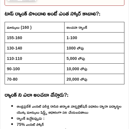
టాప్ ర్యాంక్ పొందాలి అంటే ఎంత స్కోర్ కావాలి?:
మార్కులు (160 )
అంచనా ర్యాంక్
155-160
1-100
130-140
1000 లోపు
110-110
5,000 లోపు
90-100
10,000 లోపు
70-80
20,000 లోపు
ర్యాంక్ ని ఎలా అంచనా వేస్తారు?:
ఆంధ్రప్రదేశ్ ఎంసెట్ పరీక్ష రాసిన తర్వాత నార్మలైజేషన్ విధానం ద్వారా విద్యార్థుల
యొక్క మార్కులు షిఫ్ట్స్ ఆధారంగా సరి చేయబడతాయి
ర్యాంక్ ఇచ్చేటప్పుడు :
75% ఎంసెట్ స్కోర్