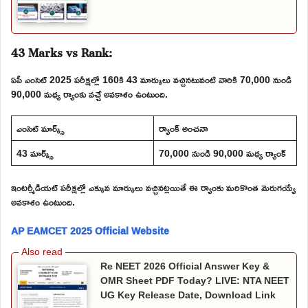
43 Marks vs Rank:
ఏపీ ఎంసెట్ 2025 పరీక్షల్లో 160కి 43 మార్కులు వచ్చినటువంటి వారికి 70,000 నుండి
90,000 మధ్య ర్యాంకు వచ్చే అవకాశం ఉంటుంది.
ఎంసెట్ మార్క్స్
ర్యాంక్ అంచనా
43 మార్క్స్
70,000 నుండి 90,000 మధ్య ర్యాంక్
ఇంటర్మీడియట్ పరీక్షల్లో ఎక్కువ మార్కులు వచ్చినట్లయితే ఈ ర్యాంకు మరికొంత మెరుగయ్యే
అవకాశం ఉంటుంది.
AP EAMCET 2025 Official Website
Re NEET 2026 Official Answer Key &
OMR Sheet PDF Today? LIVE: NTA NEET
UG Key Release Date, Download Link