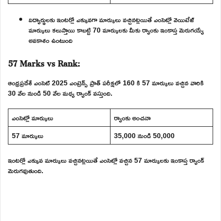
విద్యార్థులకు ఇంటర్లో ఎక్కువగా మార్కులు వచ్చినట్లయితే ఎంసెట్లో వెయిటేజ్
మార్కులు కలుస్తాయి కాబట్టి 70 మార్కులకు మీకు ర్యాంకు ఇంకాస్త మెరుగయ్యే
అవకాశం ఉంటుంది
57 Marks vs Rank:
ఆంధ్రప్రదేశ్ ఎంసెట్ 2025 ఎంట్రెన్స్ ప్రాత్ పరీక్షలో 160 కి 57 మార్కులు వచ్చిన వారికి
30 వేల నుండి 50 వేల మధ్య ర్యాంక్ వస్తుంది.
ఎంసెట్లో మార్కులు
ర్యాంకు అంచనా
57 మార్కులు
35,000 నుండి 50,000
ఇంటర్లో ఎక్కువ మార్కులు వచ్చినట్లయితే ఎంసెట్లో వచ్చిన 57 మార్కులకు ఇంకాస్త ర్యాంక్
మెరుగవుతుంది.