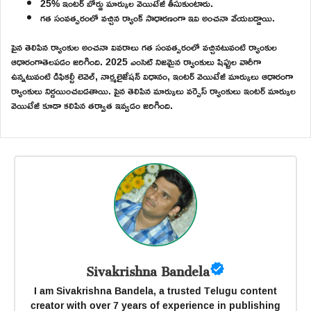
25% ఇంటర్ బోర్డు మార్కుల వెయిటేజీ తీసుకుంటారు.
గత సంవత్సరంలో వచ్చిన ర్యాంక్ సాధారణంగా ఇవి అంచనా వేయబడ్డాయి.
పైన తెలిపిన ర్యాంకుల అంచనా వివరాలు గత సంవత్సరంలో వచ్చినటువంటి ర్యాంకుల
ఆధారంగాతెలపడం జరిగింది. 2025 ఎంసెట్ నిజమైన ర్యాంకులు షిఫ్టుల వారీగా
ఉన్నటువంటి డిఫికల్టీ లెవెల్, నార్మలైజేషన్ విధానం, ఇంటర్ వెయిటేజీ మార్కులు ఆధారంగా
ర్యాంకులు నిర్ణయించబడతాయి. పైన తెలిపిన మార్కులు వర్సెస్ ర్యాంకులు ఇంటర్ మార్కుల
వెయిటేజీ కూడా కలిపిన తర్వాత ఇవ్వడం జరిగింది.
Sivakrishna Bandela
I am Sivakrishna Bandela, a trusted Telugu content
creator with over 7 years of experience in publishing