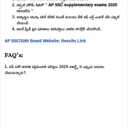
వెబ్సైట్ హోమ్ పేజీలో ”
AP SSC supplementary exams 2025
results ”
విద్యార్థుల యొక్క హాల్ టికెట్ నెంబర్ మరియు డేట్ అఫ్ బర్త్ ఎంటర్ చేసి సబ్మిట్
చేయండి
అటనే స్క్రీన్ పైన ఫలితాలు కనిపిస్తాయి వాటిని డౌన్లోడ్ చేసుకోండి.
AP SSC/10th Board Website: Results Link
FAQ’s:
1. ఏపీ పదో తరగతి సప్లిమెంటరీ పరీక్షలు 2025 రిజల్ట్స్ ని ఎప్పుడు విడుదల
చేయనున్నారు?