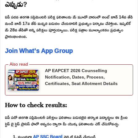
ఎప్పుడు?
ఏపీ పదవ తరగతి సప్లిమెంటరీ పరీక్ష ఫలితాలను మే మూడో వారంలో అంటే జూన్ 14వ తేదీ
నుండి జూన్ 17వ తేదీ మధ్యన విడుదల చేయడానికి ప్రభుత్వం ఏర్పాటు చేస్తోంది. ఇప్పటికే
మే 28వ తేదీతో అన్ని పరీక్షలు పూర్తయ్యాయి. పరీక్ష పత్రాల మూల్యాంకనం ప్రభుత్వం
ప్రారంభించింది.
Join What’s App Group
AP EAPCET 2026 Counselling
Notification, Dates, Process,
Certificates, Seat Allotment Details
How to check results:
ఏపీ పదో తరగతి సప్లిమెంటరీ పరీక్షలు ఫలితాలు విడుదలైన తర్వాత విద్యార్థులు ఈ క్రింది
స్టెప్ బై స్టెప్ ప్రాసెస్ ఫాలో అవ్వడం ద్వారా మీ యొక్క ఫలితాలను చెక్ చేసుకోవచ్చు.
ముందుగా
AP SSC Board
వెబ్సైట్ ఓపెన్ చేయండి