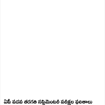
ఏపీ పదవ తరగతి సప్లిమెంటరీ పరీక్షల ఫలితాలు