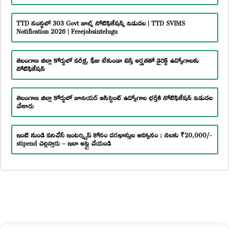
TTD సంస్థలో 303 Govt జాబ్స్ నోటిఫికేషన్స్ విడుదల | TTD SVIMS
Notification 2026 | Freejobsintelugu
తెలంగాణ జిల్లా కోర్టులో పరీక్ష, ఫీజు లేకుండా టెన్త్ అర్హతతో డైరెక్ట్ ఉద్యోగాలకు
నోటిఫికేషన్
తెలంగాణ జిల్లా కోర్టులో జూనియర్ అసిస్టెంట్ ఉద్యోగాల భర్తీకి నోటిఫికేషన్ విడుదల
చేశారు
ఇంటి నుండి పనిచేసే ఇంటర్న్షిప్ కోసం దరఖాస్తుల ఆహ్వానం : నెలకు ₹20,000/-
stipend చెల్లిస్తారు – ఇలా అప్లై చేయండి