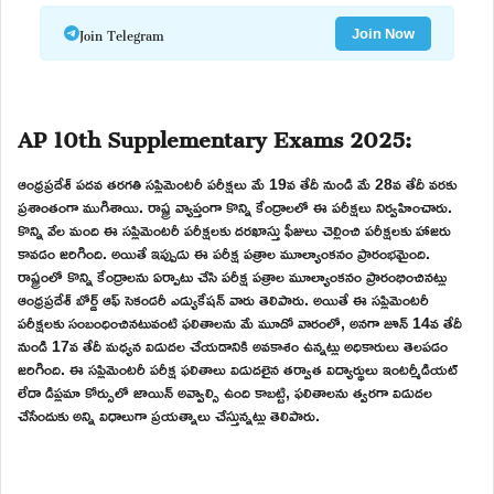
Join Telegram
Join Now
AP 10th Supplementary Exams 2025:
ఆంధ్రప్రదేశ్ పదవ తరగతి సప్లిమెంటరీ పరీక్షలు మే 19వ తేదీ నుండి మే 28వ తేదీ వరకు
ప్రశాంతంగా ముగిశాయి. రాష్ట్ర వ్యాప్తంగా కొన్ని కేంద్రాలలో ఈ పరీక్షలు నిర్వహించారు.
కొన్ని వేల మంది ఈ సప్లిమెంటరీ పరీక్షలకు దరఖాస్తు ఫీజులు చెల్లించి పరీక్షలకు హాజరు
కావడం జరిగింది. అయితే ఇప్పుడు ఈ పరీక్ష పత్రాల మూల్యాంకనం ప్రారంభమైంది.
రాష్ట్రంలో కొన్ని కేంద్రాలను ఏర్పాటు చేసి పరీక్ష పత్రాల మూల్యాంకనం ప్రారంభించినట్లు
ఆంధ్రప్రదేశ్ బోర్డ్ ఆఫ్ సెకండరీ ఎడ్యుకేషన్ వారు తెలిపారు. అయితే ఈ సప్లిమెంటరీ
పరీక్షలకు సంబంధించినటువంటి ఫలితాలను మే మూడో వారంలో, అనగా జూన్ 14వ తేదీ
నుండి 17వ తేదీ మధ్యన విడుదల చేయడానికి అవకాశం ఉన్నట్లు అధికారులు తెలపడం
జరిగింది. ఈ సప్లిమెంటరీ పరీక్ష ఫలితాలు విడుదలైన తర్వాత విద్యార్థులు ఇంటర్మీడియట్
లేదా డిప్లమా కోర్సులో జాయిన్ అవ్వాల్సి ఉంది కాబట్టి, ఫలితాలను త్వరగా విడుదల
చేసేందుకు అన్ని విధాలుగా ప్రయత్నాలు చేస్తున్నట్లు తెలిపారు.