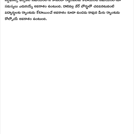
సమస్యలు ఎదురయ్యే అవకాశం ఉంటుంది. దానివల్ల వేరే బోర్డులో చదివినటువంటి
విద్యార్థులకు ర్యాంకును కేటాయించే అవకాశం కూడా ఉండదు కావున మీరు ర్యాంకును
కోల్పోయే అవకాశం ఉంటుంది.