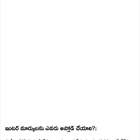
ఇంటర్ మార్కులను ఎవరు అప్లోడ్ చేయాలి?: