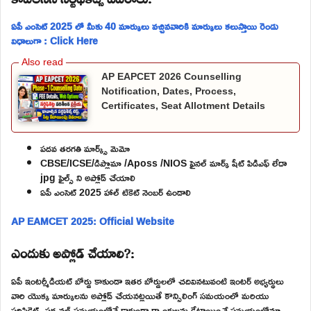
ఏపీ ఎంసెట్ 2025 లో మీకు 40 మార్కులు వచ్చినవారికి మార్కులు కలుస్తాయి రెండు
విధాలుగా : Click Here
AP EAPCET 2026 Counselling
Notification, Dates, Process,
Certificates, Seat Allotment Details
పదవ తరగతి మార్క్స్ మెమో
CBSE/ICSE/డిప్లొమా /Aposs /NIOS ఫైనల్ మార్క్ షీట్ పిడిఎఫ్ లేదా
jpg ఫైల్స్ ని అప్లోడ్ చేయాలి
ఏపీ ఎంసెట్ 2025 హాల్ టికెట్ నెంబర్ ఉండాలి
AP EAMCET 2025: Official Website
ఎందుకు అప్లోడ్ చేయాలి?:
ఏపీ ఇంటర్మీడియట్ బోర్డు కాకుండా ఇతర బోర్డులలో చదివినటువంటి ఇంటర్ అభ్యర్థులు
వారి యొక్క మార్కులను అప్లోడ్ చేయనట్లయితే కౌన్సిలింగ్ సమయంలో మరియు
సర్టిఫికెట్స్ పర్సనల్ సమయంలోనే కాకుండా ర్యాంకులను కేటాయించే సమయంలోనూ