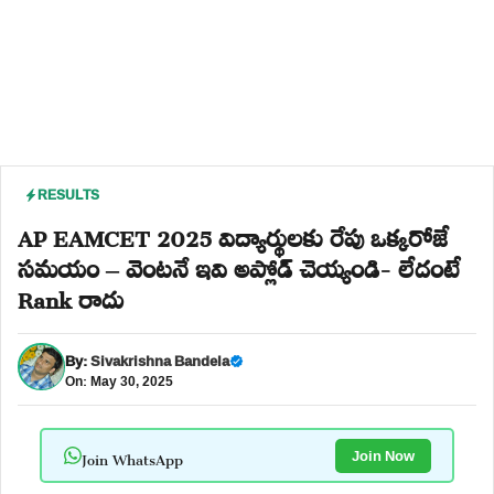
RESULTS
AP EAMCET 2025 విద్యార్థులకు రేపు ఒక్కరోజే
సమయం – వెంటనే ఇవి అప్లోడ్ చెయ్యండి- లేదంటే
Rank రాదు
By:
Sivakrishna Bandela
On: May 30, 2025
Join WhatsApp
Join Now