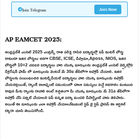
Join Telegram
Join Now
AP EAMCET 2025:
ఆంధ్రప్రదేశ్ ఎంసెట్ 2025 ఎంట్రన్స్ రాత పరీక్ష రాసిన విద్యార్థుల్లో ఏపీ ఇంటర్ బోర్డు
కాకుండా ఇతర బోర్డులు అనగా CBSE, ICSE, డిప్లొమా,Aposs, NIOS, ఇతర
బోర్డులో 10+2 చదివిన విద్యార్థులు వారి యొక్క మార్కులను ఆంధ్రప్రదేశ్ ఎంసెట్ వెబ్సైట్లోని
డిక్లరేషన్ ఫామ్ లో మార్కులను వెంటనే మే 30వ తేదీలోగా అప్లోడ్ చేయాలి. ఇతర
బోర్డులకు సంబంధించిన ఇంటర్మీడియట్ విద్యార్థులు వారి యొక్క మార్కులను అప్లోడ్
చేయనట్లయితే, ర్యాంక్ అలాట్మెంట్ సమయంలో చాలా సమస్యలు వచ్చే అవకాశం ఉంటుంది
కావున మీకు ర్యాంకు రావాలి అంటే కచ్చితంగా మీ యొక్క మార్కులను మే 31వ తేదీలోగా
అప్లోడ్ చేసి సబ్మిట్ చేయాలని ఏపీ ఉన్నత విద్యా మండలి డిపార్ట్మెంట్ వారు తెలిపారు.
అయితే ఈ మార్కులను ఎలా అప్లోడ్ చేయాలనేటువంటి స్టెప్ బై స్టెప్ ప్రాసెస్ ఈ ఆర్టికల్
ద్వారా చూసి తెలుసుకోండి.