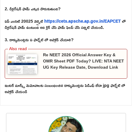
2. డిక్లరేషన్ ఫామ్ ఎక్కడ దొరుకుతుంది?
ఏపీ ఎంసెట్ 20025 వెబ్సైట్
https://cets.apsche.ap.gov.in/EAPCET
లో
డిక్లరేషన్ ఫామ్ ఉంటుంది అది క్లిక్ చేసి ఫామ్ ఫిలప్ చేసి సబ్మిట్ చేయండి.
3. డాక్యుమెంట్లను ఏ ఫార్మేట్ లో అప్లోడ్ చేయాలి?
Re NEET 2026 Official Answer Key &
OMR Sheet PDF Today? LIVE: NTA NEET
UG Key Release Date, Download Link
ఇంటర్ మార్క్స్ మెమోవాలకు సంబంధించిన డాక్యుమెంట్లను పిడిఎఫ్ లేదా jpg ఫార్మేట్ లో
అప్లోడ్ చేయండి