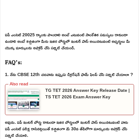
ఏపీ ఎంసెట్ 20025 ర్యాంకు పొందాలి అంటే ఎటువంటి సాంకేతిక సమస్యలు రాకుండా
ఉండాలి అంటే కచ్చితంగా మీరు ఇతర బోర్డులో ఇంటర్ పాస్ అయినటువంటి అభ్యర్థులు మీ
యొక్క మార్కులను అప్లోడ్ చేసి సబ్మిట్ చేయండి.
FAQ’s:
1. నేను CBSE 12th చదివాను ఇప్పుడు డిక్లరేషన్ ఫామ్ ఫిలప్ చేసి సబ్మిట్ చేయాలా ?
TG TET 2026 Answer Key Release Date |
TS TET 2026 Exam Answer Key
అవును. ఏపీ ఇంటర్ బోర్డు కాకుండా ఇతర బోర్డులలో ఇంటర్ పాస్ అయినటువంటి వారు
ఏపీ ఎంసెట్ పరీక్ష రాసినట్లయితే కచ్చితంగా మే 30వ తేదీలోగా మార్పులను అప్లోడ్ చేసి
సబ్మిట్ చేయాలి.