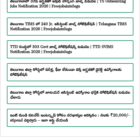
తెలంగాణాలో 10th అర్హతతో అవుట్ సోర్సింగ్ జాబ్స్ విడుదల | TS Outsourcing
Jobs Notification 2026 | Freejobsintelugu
తెలంగాణ TIMS లో 240 Jr. అసిస్టెంట్ జాబ్స్ నోటిఫికేషన్ | Telangana TIMS
Notification 2026 | Freejobsintelugu
TTD సంస్థలో 303 Govt జాబ్స్ నోటిఫికేషన్స్ విడుదల | TTD SVIMS
Notification 2026 | Freejobsintelugu
తెలంగాణ జిల్లా కోర్టులో పరీక్ష, ఫీజు లేకుండా టెన్త్ అర్హతతో డైరెక్ట్ ఉద్యోగాలకు
నోటిఫికేషన్
తెలంగాణ జిల్లా కోర్టులో జూనియర్ అసిస్టెంట్ ఉద్యోగాల భర్తీకి నోటిఫికేషన్ విడుదల
చేశారు
ఇంటి నుండి పనిచేసే ఇంటర్న్షిప్ కోసం దరఖాస్తుల ఆహ్వానం : నెలకు ₹20,000/-
stipend చెల్లిస్తారు – ఇలా అప్లై చేయండి