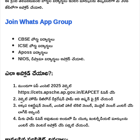
ఈ క్రింది తెలిపినటువంటి బోర్డుల విద్యార్థులు ఇంటర్ మార్కులను తప్పనిసరిగా మే 30వ
తేదీలోగా అప్లోడ్ చేయాలి.
Join Whats App Group
CBSE బోర్డు విద్యార్థులు
ICSE బోర్డు విద్యార్థులు
Aposs విద్యార్థులు
NIOS, డిప్లొమా విద్యార్థులు అప్లోడ్ చేయాలి.
ఎలా అప్లోడ్ చేయాలి?:
ముందుగా ఏపీ ఎంసెట్ 2025 వెబ్సైట్
https://cets.apsche.ap.gov.in/EAPCET ఓపెన్ చేసి
వెబ్సైట్ హోమ్ పేజీలోనే డిక్లరేషన్ ఫామ్ అని ఆప్షన్ పై క్లిక్ చేయండి
అక్కడ రిజిస్ట్రేషన్ నెంబర్, ఎంసెట్ హాల్ టికెట్ నెంబర్, మొబైల్ నెంబర్ ఎంటర్ చేసి
లాగిన్ అవ్వండి
మీకు ఫామ్ ఓపెన్ అవుతుంది అందులో మీ యొక్క ఇంటర్మీడియట్ మార్కులను
ఎంటర్ చేసి వెంటనే అప్లోడ్ చేసి సబ్మిట్ చేయండి.
కావలసిన సర్టిఫికెట్స్ వివరాలు: