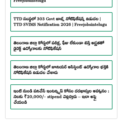
TTD సంస్థలో 303 Govt జాబ్స్ నోటిఫికేషన్స్ విడుదల |
TTD SVIMS Notification 2026 | Freejobsintelugu
తెలంగాణ జిల్లా కోర్టులో పరీక్ష, ఫీజు లేకుండా టెన్త్ అర్హతతో
డైరెక్ట్ ఉద్యోగాలకు నోటిఫికేషన్
తెలంగాణ జిల్లా కోర్టులో జూనియర్ అసిస్టెంట్ ఉద్యోగాల భర్తీకి
నోటిఫికేషన్ విడుదల చేశారు
ఇంటి నుండి పనిచేసే ఇంటర్న్షిప్ కోసం దరఖాస్తుల ఆహ్వానం :
నెలకు ₹20,000/- stipend చెల్లిస్తారు – ఇలా అప్లై
చేయండి