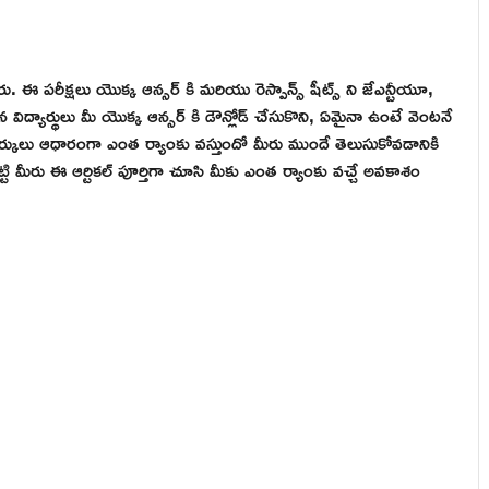
. ఈ పరీక్షలు యొక్క ఆన్సర్ కి మరియు రెస్పాన్స్ షీట్స్ ని జేఎన్టీయూ,
ిద్యార్థులు మీ యొక్క ఆన్సర్ కి డౌన్లోడ్ చేసుకొని, ఏమైనా ఉంటే వెంటనే
ార్కులు ఆధారంగా ఎంత ర్యాంకు వస్తుందో మీరు ముందే తెలుసుకోవడానికి
్టి మీరు ఈ ఆర్టికల్ పూర్తిగా చూసి మీకు ఎంత ర్యాంకు వచ్చే అవకాశం