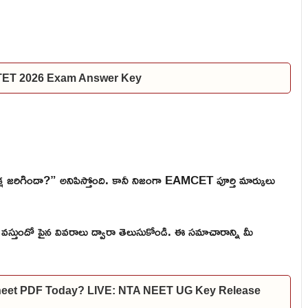
 TET 2026 Exam Answer Key
రీక్ష జరిగిందా?” అనిపిస్తోంది. కానీ నిజంగా EAMCET పూర్తి మార్కులు
వస్తుందో పైన వివరాలు ద్వారా తెలుసుకోండి. ఈ సమాచారాన్ని మీ
heet PDF Today? LIVE: NTA NEET UG Key Release