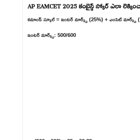
AP EAMCET 2025 కంబైన్డ్ స్కోర్ ఎలా లెక్కించ
కమాండ్ స్కూల్ = ఇంటర్ మార్క్స్ (25%) + ఎంసెట్ మార్క్స్
ఇంటర్ మార్క్స్: 500/600