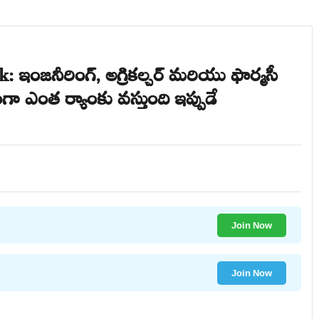
జనీరింగ్, అగ్రికల్చర్ మరియు ఫార్మసీ
గా ఎంత ర్యాంకు వస్తుంది ఇప్పుడే
Join Now
Join Now