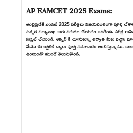
AP EAMCET 2025 Exams:
ఆంధ్రప్రదేశ్ ఎంసెట్ 2025 పరీక్షలు విజయవంతంగా పూర్తి చేశారు
ఉన్నత విద్యాశాఖ వారు విడుదల చేయడం జరిగింది. పరీక్ష రాసిన వ
సబ్మిట్ చేయండి. ఆన్సర్ కి చూసుకున్న తర్వాత మీకు వచ్చిన మ
మేము ఈ ఆర్టికల్ ద్వారా పూర్తి సమాచారం అందిస్తున్నాము. కాబట
ఉంటుందో ముందే తెలుసుకోండి.