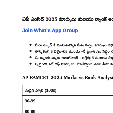
ఏపీ ఎంసెట్ 2025 మార్కులు మరియు ర్యాంక్
Join What’s App Group
మీరు ఆన్సర్ కి చూసుకున్నాక మీకు వచ్చిన మార్కుల ఆ
కౌన్సిలింగ్ కి వెళ్లడానికి ముందుగానే ప్రణాళికలు సిద్ధం 
మీ ర్యాంకు ద్వారా ఇంజినీరింగ్ , అగ్రికల్చర్ మరియు ఫా
స్పష్టంగా కట్ ఆఫ్ మార్కులు, పోటీస్థాయి తెలిసి మీరు 
AP EAMCET 2025 Marks vs Rank Analysi
కంబైన్ స్కోర్ (100కి)
90-99
80-89