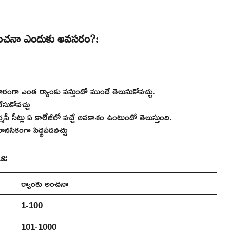
 అంచనా ఎందుకు అవసరం?:
ధారంగా ఎంత ర్యాంకు వస్తుందో ముందే తెలుసుకోవచ్చు.
చేసుకోవచ్చు
ర్మసీ సీట్లు ఏ కాలేజీలో వచ్చే అవకాశం ఉంటుందో తెలుస్తుంది.
మానసికంగా సిద్ధపడవచ్చు
s:
ర్యాంకు అంచనా
1-100
101-1000