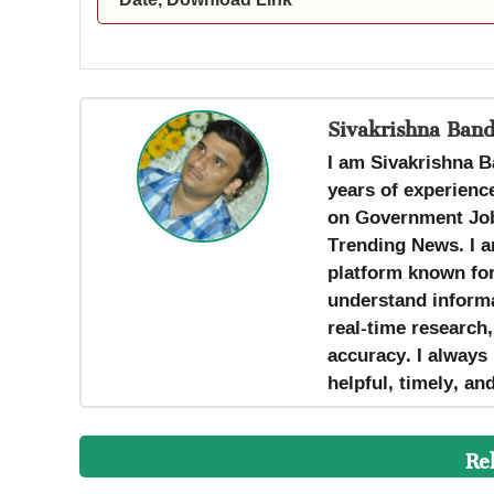
Sivakrishna Band
I am Sivakrishna B
years of experience
on Government Job
Trending News. I a
platform known for 
understand informa
real-time research
accuracy. I always 
helpful, timely, an
Re