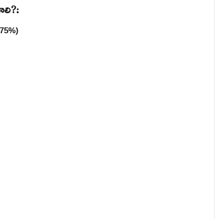
ాలి?:
 (75%)