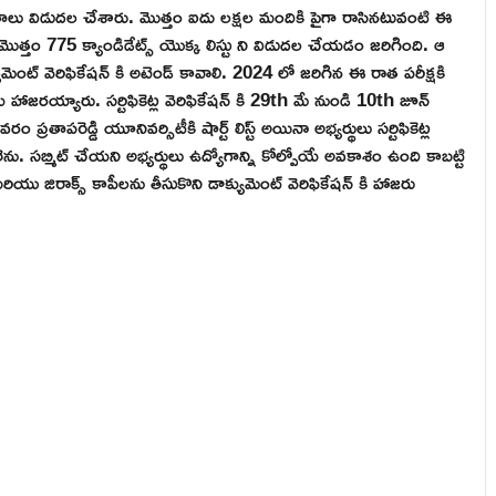
ఫలితాలు విడుదల చేశారు. మొత్తం ఐదు లక్షల మందికి పైగా రాసినటువంటి ఈ
 మొత్తం 775 క్యాండిడేట్స్ యొక్క లిస్టు ని విడుదల చేయడం జరిగింది. ఆ
ుమెంట్ వెరిఫికేషన్ కి అటెండ్ కావాలి. 2024 లో జరిగిన ఈ రాత పరీక్షకి
 హాజరయ్యారు. సర్టిఫికెట్ల వెరిఫికేషన్ కి 29th మే నుండి 10th జూన్
రతాపరెడ్డి యూనివర్సిటీకి షార్ట్ లిస్ట్ అయినా అభ్యర్థులు సర్టిఫికెట్ల
వలెను. సబ్మిట్ చేయని అభ్యర్థులు ఉద్యోగాన్ని కోల్పోయే అవకాశం ఉంది కాబట్టి
మరియు జిరాక్స్ కాపీలను తీసుకొని డాక్యుమెంట్ వెరిఫికేషన్ కి హాజరు