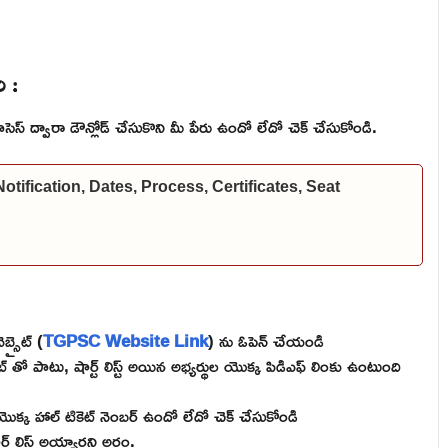
ి :
్రాసెస్ ద్వారా డౌన్లోడ్ చేసుకొని మీ పేరు ఉందో లేదో చెక్ చేసుకోండి.
fication, Dates, Process, Certificates, Seat
బ్సైట్ (
TGPSC Website Link
) ను ఓపెన్ చేయండి
ట్ తో పాటు, షార్ట్ లిస్ట్ అయిన అభ్యర్థుల యొక్క పిడిఎఫ్ లింకు ఉంటుంది
మీ యొక్క హాల్ టికెట్ నెంబర్ ఉందో లేదో చెక్ చేసుకోండి
్ లిస్ట్ అయ్యారని అర్థం.