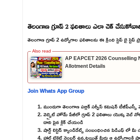
తెలంగాణ గ్రూప్ 2 ఫలితాలు ఎలా చెక్ చేసుకోవాల
తెలంగాణ గ్రూప్ 2 ఉద్యోగాల ఫలితాలను ఈ క్రింది స్టెప్ బై స్టెప్ ప
AP EAPCET 2026 Counselling Noti
Allotment Details
Join Whats App Group
ముందుగా తెలంగాణ పబ్లిక్ సర్వీస్ కమిషన్ టీజీపీఎస్సీ వె
వెబ్సైట్ హోమ్ పేజీలో గ్రూప్ 2 ఫలితాలు యొక్క వెబ్ నో
దాని పైన క్లిక్ చేయండి
షార్ట్ లిస్టెడ్ క్యాండిడేట్స్ సంబంధించిన పిడిఎఫ్ లో 
హాల్ టికెట్ నెంబర్ ఉన్నట్లయితే మీరు ఆ ఉద్యోగాలకి షార్ట