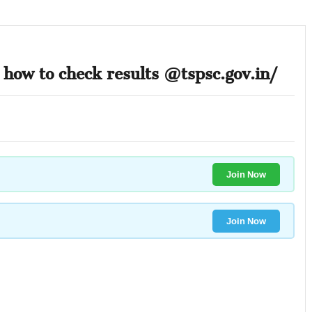
 how to check results @tspsc.gov.in/
Join Now
Join Now