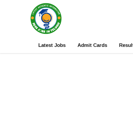
Skip
to
content
Latest Jobs
Admit Cards
Resul