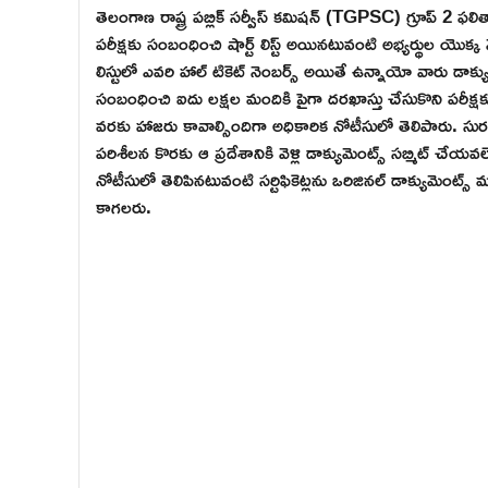
తెలంగాణ రాష్ట్ర పబ్లిక్ సర్వీస్ కమిషన్ (TGPSC) గ్రూప్ 2 
పరీక్షకు సంబంధించి షార్ట్ లిస్ట్ అయినటువంటి అభ్యర్థుల యొక్క
లిస్టులో ఎవరి హాల్ టికెట్ నెంబర్స్ అయితే ఉన్నాయో వారు డాక్య
సంబంధించి ఐదు లక్షల మందికి పైగా దరఖాస్తు చేసుకొని పరీక్షకు
వరకు హాజరు కావాల్సిందిగా అధికారిక నోటీసులో తెలిపారు. సురవరం ప్
పరిశీలన కొరకు ఆ ప్రదేశానికి వెళ్లి డాక్యుమెంట్స్ సబ్మిట్ చేయ
నోటీసులో తెలిపినటువంటి సర్టిఫికెట్లను ఒరిజినల్ డాక్యుమెంట్స్ 
కాగలరు.