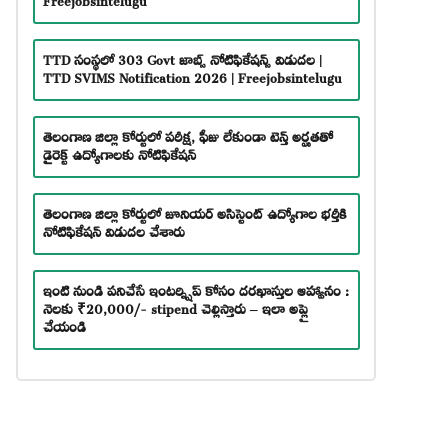
TTD సంస్థలో 303 Govt జాబ్స్ నోటిఫికేషన్స్ విడుదల |
TTD SVIMS Notification 2026 | Freejobsintelugu
తెలంగాణ జిల్లా కోర్టులో పరీక్ష, ఫీజు లేకుండా టెన్త్ అర్హతతో
డైరెక్ట్ ఉద్యోగాలకు నోటిఫికేషన్
తెలంగాణ జిల్లా కోర్టులో జూనియర్ అసిస్టెంట్ ఉద్యోగాల భర్తీకి
నోటిఫికేషన్ విడుదల చేశారు
ఇంటి నుండి పనిచేసే ఇంటర్న్షిప్ కోసం దరఖాస్తుల ఆహ్వానం :
నెలకు ₹20,000/- stipend చెల్లిస్తారు – ఇలా అప్లై
చేయండి