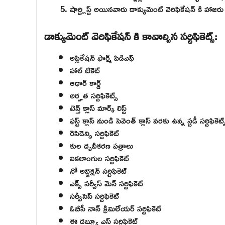
షార్ట్లిస్ట్ అయినవారు డాక్యుమెంట్ వెరిఫికేషన్ కి హాజరు
డాక్యుమెంట్ వెరిఫికేషన్ కి కావాల్సిన సర్టిఫికెట్స్:
అప్లికేషన్ ఫార్మ్ పిడిఎఫ్
హాల్ టికెట్
ఆధార్ కార్డ్
అర్హత సర్టిఫికెట్స్
టెన్త్ క్లాస్ మార్క్ లిస్ట్
ఫస్ట్ క్లాస్ నుండి సెవెంత్ క్లాస్ వరకు ఉన్న స్టడీ సర్టిఫికెట్స
రెసిడెన్సి సర్టిఫికెట్
కుల దృవీకరణ పత్రాలు
వికలాంగుల సర్టిఫికెట్
నో అబ్జెక్షన్ సర్టిఫికెట్
ఎక్స్ సర్వీస్ మెన్ సర్టిఫికెట్
సర్వీసెస్ సర్టిఫికెట్
ఓబీసీ నాన్ క్రిమిలేయర్ సర్టిఫికెట్
ఈ డబ్ల్యూ ఎస్ సర్టిఫికెట్