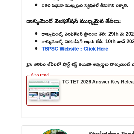
ఇతర ఏమైనా ముఖ్యమైన సర్టిఫికెట్ తీసుకొని వెళ్ళాలి.
డాక్యుమెంట్ వెరిఫికేషన్ ముఖ్యమైన తేదీలు:
డాక్యుమెంట్స్ వెరిఫికేషన్ ప్రారంభ తేదీ: 29th మే 20
డాక్యుమెంట్స్ వెరిఫికేషన్ ఆఖరు తేదీ: 10th జూన్ 20
TSPSC Website : Click Here
పైన తెలిపిన తేదీలలో షార్ట్ లిస్ట్ అయినా అభ్యర్థులు డాక్యుమెంట్
TG TET 2026 Answer Key Relea
Sivakrishna Band