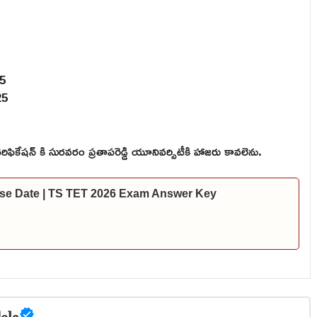
25
25
 వెరిఫికేషన్ కి సురవరం ప్రతాపరెడ్డి యూనివర్సిటీకి హాజరు కావలెను.
se Date | TS TET 2026 Exam Answer Key
ela