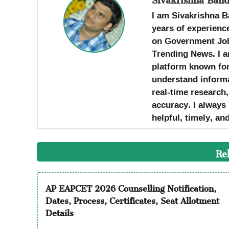
I am Sivakrishna B
years of experience
on Government Job
Trending News. I a
platform known for 
understand informa
real-time research
accuracy. I always 
helpful, timely, an
Re
AP EAPCET 2026 Counselling Notification,
Dates, Process, Certificates, Seat Allotment
Details