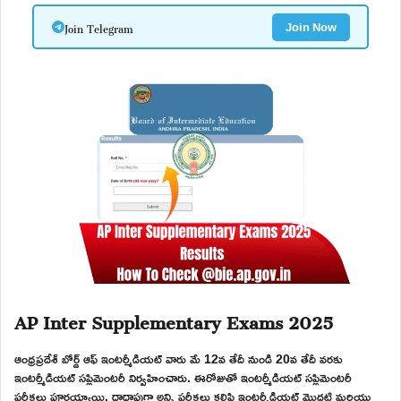
Join Telegram
Join Now
AP Inter Supplementary Exams 2025
ఆంధ్రప్రదేశ్ బోర్డ్ ఆఫ్ ఇంటర్మీడియట్ వారు మే 12వ తేదీ నుండి 20వ తేదీ వరకు
ఇంటర్మీడియట్ సప్లిమెంటరీ నిర్వహించారు. ఈరోజుతో ఇంటర్మీడియట్ సప్లిమెంటరీ
పరీక్షలు పూర్తయ్యాయి. దాదాపుగా అన్ని పరీక్షలు కలిపి ఇంటర్మీడియట్ మొదటి మరియు