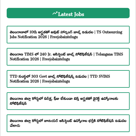
Latest Jobs
తెలంగాణాలో 10th అర్హతతో అవుట్ సోర్సింగ్ జాబ్స్ విడుదల | TS Outsourcing
Jobs Notification 2026 | Freejobsintelugu
తెలంగాణ TIMS లో 240 Jr. అసిస్టెంట్ జాబ్స్ నోటిఫికేషన్ | Telangana TIMS
Notification 2026 | Freejobsintelugu
TTD సంస్థలో 303 Govt జాబ్స్ నోటిఫికేషన్స్ విడుదల | TTD SVIMS
Notification 2026 | Freejobsintelugu
తెలంగాణ జిల్లా కోర్టులో పరీక్ష, ఫీజు లేకుండా టెన్త్ అర్హతతో డైరెక్ట్ ఉద్యోగాలకు
నోటిఫికేషన్
తెలంగాణ జిల్లా కోర్టులో జూనియర్ అసిస్టెంట్ ఉద్యోగాల భర్తీకి నోటిఫికేషన్ విడుదల
చేశారు