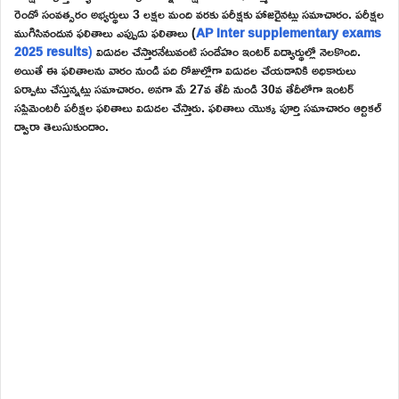
రెండో సంవత్సరం అభ్యర్థులు 3 లక్షల మంది వరకు పరీక్షకు హాజరైనట్లు సమాచారం. పరీక్షల
ముగిసినందున ఫలితాలు ఎప్పుడు ఫలితాలు (
AP Inter supplementary exams
2025 results
)
విడుదల చేస్తారనేటువంటి సందేహం ఇంటర్ విద్యార్థుల్లో నెలకొంది.
అయితే ఈ ఫలితాలను వారం నుండి పది రోజుల్లోగా విడుదల చేయడానికి అధికారులు
ఏర్పాటు చేస్తున్నట్లు సమాచారం. అనగా మే 27వ తేదీ నుండి 30వ తేదీలోగా ఇంటర్
సప్లిమెంటరీ పరీక్షల ఫలితాలు విడుదల చేస్తారు. ఫలితాలు యొక్క పూర్తి సమాచారం ఆర్టికల్
ద్వారా తెలుసుకుందాం.