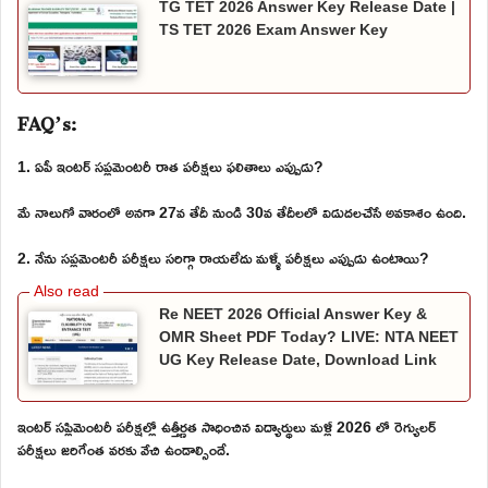
TG TET 2026 Answer Key Release Date |
TS TET 2026 Exam Answer Key
FAQ’s:
1. ఏపీ ఇంటర్ సప్లమెంటరీ రాత పరీక్షలు ఫలితాలు ఎప్పుడు?
మే నాలుగో వారంలో అనగా 27వ తేదీ నుండి 30వ తేదీలలో విడుదలచేసే అవకాశం ఉంది.
2. నేను సప్లమెంటరీ పరీక్షలు సరిగ్గా రాయలేదు మళ్ళీ పరీక్షలు ఎప్పుడు ఉంటాయి?
Re NEET 2026 Official Answer Key &
OMR Sheet PDF Today? LIVE: NTA NEET
UG Key Release Date, Download Link
ఇంటర్ సప్లిమెంటరీ పరీక్షల్లో ఉత్తీర్ణత సాధించిన విద్యార్థులు మళ్లీ 2026 లో రెగ్యులర్
పరీక్షలు జరిగేంత వరకు వేచి ఉండాల్సిందే.