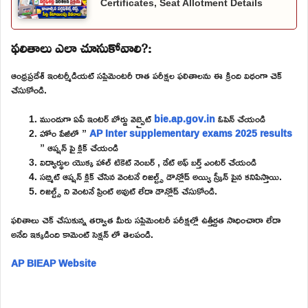
Certificates, Seat Allotment Details
ఫలితాలు ఎలా చూసుకోవాలి?:
ఆంధ్రప్రదేశ్ ఇంటర్మీడియట్ సప్లిమెంటరీ రాత పరీక్షల ఫలితాలను ఈ క్రింది విధంగా చెక్
చేసుకోండి.
ముందుగా ఏపీ ఇంటర్ బోర్డు వెబ్సైట్
bie.ap.gov.in
ఓపెన్ చేయండి
హోం పేజీలో ”
AP Inter supplementary exams 2025 results
” ఆప్షన్ పై క్లిక్ చేయండి
విద్యార్థుల యొక్క హాల్ టికెట్ నెంబర్ , డేట్ అఫ్ బర్త్ ఎంటర్ చేయండి
సబ్మిట్ ఆప్షన్ క్లిక్ చేసిన వెంటనే రిజల్ట్స్ డౌన్లోడ్ అయ్యి స్క్రీన్ పైన కనిపిస్తాయి.
రిజల్ట్స్ ని వెంటనే ప్రింట్ అవుట్ లేదా డౌన్లోడ్ చేసుకోండి.
ఫలితాలు చెక్ చేసుకున్న తర్వాత మీరు సప్లిమెంటరీ పరీక్షల్లో ఉత్తీర్ణత సాధించారా లేదా
అనేది ఇక్కడింది కామెంట్ సెక్షన్ లో తెలపండి.
AP BIEAP Website