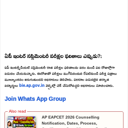
ఏపీ ఇంటర్ సప్లిమెంటరీ పరీక్షల ఫలితాలు ఎప్పుడు?:
ఏపీ ఇంటర్మీడియట్ సప్లిమెంటరీ రాత పరీక్షల ఫలితాలను వరం నుండి పది రోజుల్లోగా
విడుదల చేయనున్నారు. ఈరోజుతో పరీక్షలు ముగిసినందున రేపటినుండి పరీక్ష పత్రాలు
మూల్యాంకనం జరుగుతుందని అధికారులు తెలిపారు. పరిటాల విడుదలైన తర్వాత
విద్యార్థులు
bie.ap.gov.in
వెబ్సైట్లో చెక్ చేసుకోవచ్చని అధికారులు సూచించారు.
Join Whats App Group
AP EAPCET 2026 Counselling
Notification, Dates, Process,