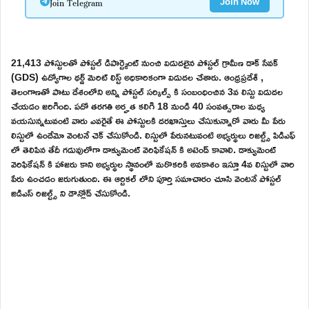
Join Telegram
Join Now
21,413 పోస్టులతో పోస్టల్ డిపార్ట్మెంట్ నుంచి విడుదలైన పోస్టల్ గ్రామీణ డాక్ సేవక్
(GDS) ఉద్యోగాల థర్డ్ మెరిట్ లిస్ట్ అధికారికంగా విడుదల చేశారు. ఆంధ్రప్రదేశ్ ,
తెలంగాణతో పాటు దేశంలోని అన్ని పోస్టల్ సర్కిల్స్ కి సంబంధించిన 3వ లిస్టు విడుదల
చేయడం జరిగింది. పదో తరగతి అర్హత కలిగి 18 నుండి 40 సంవత్సరాల మధ్య
వయసున్నటువంటి వారు ఎవరైతే ఈ పోస్టులకి దరఖాస్తులు చేసుకున్నారో వారు మీ పేరు
లిస్టులో ఉందేమో వెంటనే చెక్ చేసుకోండి. లిస్టులో పేరునటువంటి అభ్యర్థులు రిజల్ట్స్ పిడిఎఫ్
లో తెలిపిన తేదీ గడువులోగా డాక్యుమెంట్ వెరిఫికేషన్ కి అటెండ్ కావాలి. డాక్యుమెంట్
వెరిఫికేషన్ కి హాజరు కాని అభ్యర్థుల స్థానంలో మరొకరికి అవకాశం ఇస్తూ 4వ లిస్టులో వారి
పేరు ఉంచడం జరుగుతుంది. ఈ ఆర్టికల్ లోని పూర్తి సమాచారం చూసి వెంటనే పోస్టల్
జిడిఎస్ రిజల్ట్స్ ని డౌన్లోడ్ చేసుకోండి.