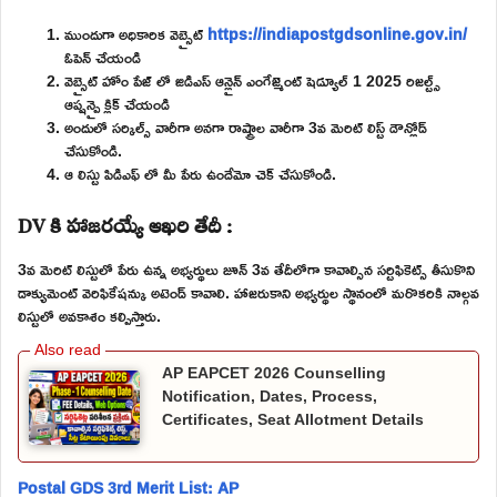
ముందుగా అధికారిక వెబ్సైట్
https://indiapostgdsonline.gov.in/
ఓపెన్ చేయండి
వెబ్సైట్ హోం పేజ్ లో జిడిఎస్ ఆన్లైన్ ఎంగేజ్మెంట్ షెడ్యూల్ 1 2025 రిజల్ట్స్
ఆప్షన్పై క్లిక్ చేయండి
అందులో సర్కిల్స్ వారీగా అనగా రాష్ట్రాల వారీగా 3వ మెరిట్ లిస్ట్ డౌన్లోడ్
చేసుకోండి.
ఆ లిస్టు పిడిఎఫ్ లో మీ పేరు ఉందేమో చెక్ చేసుకోండి.
DV కి హాజరయ్యే ఆఖరి తేదీ :
3వ మెరిట్ లిస్టులో పేరు ఉన్న అభ్యర్థులు జూన్ 3వ తేదీలోగా కావాల్సిన సర్టిఫికెట్స్ తీసుకొని
డాక్యుమెంట్ వెరిఫికేషన్కు అటెండ్ కావాలి. హాజరుకాని అభ్యర్థుల స్థానంలో మరొకరికి నాల్గవ
లిస్టులో అవకాశం కల్పిస్తారు.
AP EAPCET 2026 Counselling
Notification, Dates, Process,
Certificates, Seat Allotment Details
Postal GDS 3rd Merit List: AP