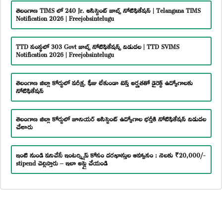
తెలంగాణ TIMS లో 240 Jr. అసిస్టెంట్ జాబ్స్ నోటిఫికేషన్ | Telangana TIMS
Notification 2026 | Freejobsintelugu
TTD సంస్థలో 303 Govt జాబ్స్ నోటిఫికేషన్స్ విడుదల | TTD SVIMS
Notification 2026 | Freejobsintelugu
తెలంగాణ జిల్లా కోర్టులో పరీక్ష, ఫీజు లేకుండా టెన్త్ అర్హతతో డైరెక్ట్ ఉద్యోగాలకు
నోటిఫికేషన్
తెలంగాణ జిల్లా కోర్టులో జూనియర్ అసిస్టెంట్ ఉద్యోగాల భర్తీకి నోటిఫికేషన్ విడుదల
చేశారు
ఇంటి నుండి పనిచేసే ఇంటర్న్షిప్ కోసం దరఖాస్తుల ఆహ్వానం : నెలకు ₹20,000/-
stipend చెల్లిస్తారు – ఇలా అప్లై చేయండి