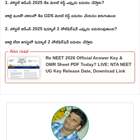
1. పోస్టల్ జిడిఎస్ 2025 4వ మెరిట్ లిస్ట్ ఎప్పుడు విడుదల చేస్తారు?
జూలై మూడో వారంలో 4వ GDS మెరిట్ లిస్ట్ విడుదల చేయడం జరుగుతుంది
2. పోస్టల్ జిడిఎస్ 2025 షెడ్యూల్ 2 నోటిఫికేషన్ ఎప్పుడు విడుదలవుతుంది?
జూలై లేదా ఆగస్టులో షెడ్యూల్ 2 నోటిఫికేషన్ విడుదల చేస్తారు
Re NEET 2026 Official Answer Key &
OMR Sheet PDF Today? LIVE: NTA NEET
UG Key Release Date, Download Link