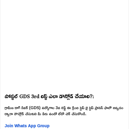
పోస్టల్ GDS 3rd లిస్ట్ ఎలా డౌన్లోడ్ చేయాలి?:
గ్రామీణ డాగ్ సేవక్ (GDS) ఉద్యోగాల 3వ లిఫ్ట్ ఈ క్రింది స్టెప్ బై స్టెప్ ప్రాసెస్ ఫాలో అవ్వడం
ద్వారా డౌన్లోడ్ చేసుకుని మీ పేరు ఉందో లేదో చెక్ చేసుకోండి.
Join Whats App Group