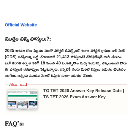
Official Website
మొత్తం ఎన్ని పోస్టులు?:
2025 జనవరి లేదా ఫిబ్రవరి నెలలో పోస్టల్ డిపార్ట్మెంట్ నుంచి పోస్టల్ గ్రామీణ డాక్ సేవక్
(GDS) ఉద్యోగాన్ని బట్టి చేయడానికి 21,413 పోస్టులతో నోటిఫికేషన్ జారీ చేశారు.
పదో తరగతి అర్హత కలిగి 18 నుంచి 40 సంవత్సరాల మధ్య వయస్సు ఉన్నటువంటి వారు
ఈ పోస్టులకి దరఖాస్తులు పెట్టుకున్నారు. ఇప్పటికీ రెండు మెరిట్ లిస్టులు విడుదల చేయడం
జరిగింది.ఇప్పుడు మూడవ మెరిట్ లిస్టును కూడా విడుదల చేశారు.
TG TET 2026 Answer Key Release Date |
TS TET 2026 Exam Answer Key
FAQ’s: