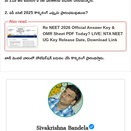
మే 21వ తేదీ ఉదయం ఐ సెట్ ఫలితాలను విడుదల చేయమన్నారు.
2. ఏపీ ఐసెట్ 2025 కౌన్సిలింగ్ ఎప్పుడు ప్రారంభమవుతుంది?
Re NEET 2026 Official Answer Key &
OMR Sheet PDF Today? LIVE: NTA NEET
UG Key Release Date, Download Link
జూన్ మొదటి వారంలో నోటిఫికేషన్ విడుదల చేసి కౌన్సిలింగ్ ప్రారంభిస్తారు.
Sivakrishna Bandela