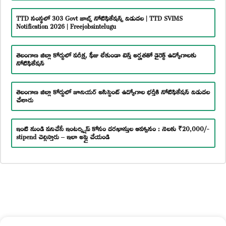
TTD సంస్థలో 303 Govt జాబ్స్ నోటిఫికేషన్స్ విడుదల | TTD SVIMS
Notification 2026 | Freejobsintelugu
తెలంగాణ జిల్లా కోర్టులో పరీక్ష, ఫీజు లేకుండా టెన్త్ అర్హతతో డైరెక్ట్ ఉద్యోగాలకు
నోటిఫికేషన్
తెలంగాణ జిల్లా కోర్టులో జూనియర్ అసిస్టెంట్ ఉద్యోగాల భర్తీకి నోటిఫికేషన్ విడుదల
చేశారు
ఇంటి నుండి పనిచేసే ఇంటర్న్షిప్ కోసం దరఖాస్తుల ఆహ్వానం : నెలకు ₹20,000/-
stipend చెల్లిస్తారు – ఇలా అప్లై చేయండి