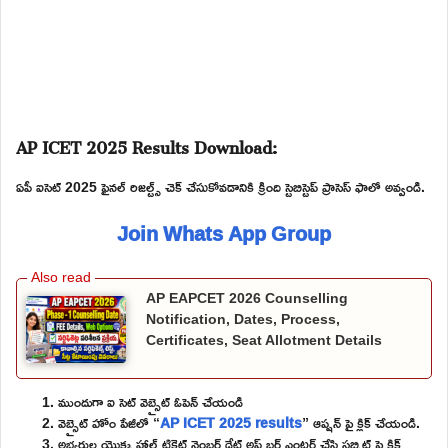
AP ICET 2025 Results Download:
ఏపీ ఐసెట్ 2025 ఫైనల్ రిజల్ట్స్ చెక్ చేసుకోవడానికి క్రింది స్టెబిస్టెప్ ప్రాసెస్ ఫాలో అవ్వండి.
Join Whats App Group
AP EAPCET 2026 Counselling
Notification, Dates, Process,
Certificates, Seat Allotment Details
ముందుగా ఐ సెట్ వెబ్సైట్ ఓపెన్ చేయండి
వెబ్సైట్ హోం పేజీలో “
AP ICET 2025 results
” ఆప్షన్ పై క్లిక్ చేయండి.
అభ్యర్థుల యొక్క హాల్ టికెట్ నెంబర్ డేట్ అఫ్ బర్త్ ఎంటర్ చేసి సబ్మిట్ పై క్లిక్