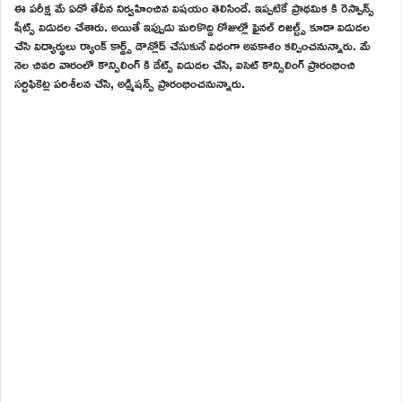
ఈ పరీక్ష మే ఏడో తేదీన నిర్వహించిన విషయం తెలిసిందే. ఇప్పటికే ప్రాథమిక కి రెస్పాన్స్
షీట్స్ విడుదల చేశారు. అయితే ఇప్పుడు మరికొద్ది రోజుల్లో ఫైనల్ రిజల్ట్స్ కూడా విడుదల
చేసి విద్యార్థులు ర్యాంక్ కార్డ్స్ డౌన్లోడ్ చేసుకునే విధంగా అవకాశం కల్పించనున్నారు. మే
నెల చివరి వారంలో కౌన్సిలింగ్ కి డేట్స్ విడుదల చేసి, ఐసెట్ కౌన్సిలింగ్ ప్రారంభించి
సర్టిఫికెట్ల పరిశీలన చేసి, అడ్మిషన్స్ ప్రారంభించనున్నారు.