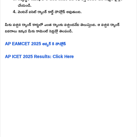
చేయండి.
వెంటనే ఐసెట్ ర్యాంక్ కార్డ్ డౌన్లోడ్ అవుతుంది.
మీకు వచ్చిన ర్యాంక్ కార్డులో ఎంత ర్యాంకు వచ్చిందనేది తెలుస్తుంది. ఆ వచ్చిన ర్యాంక్
వివరాలు ఇక్కడ మీకు కామెంట్ సెక్షన్లో తెలపండి.
AP EAMCET 2025 ఆన్సర్ కి డౌన్లోడ్
AP ICET 2025 Results: Click Here