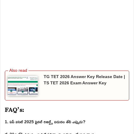
TG TET 2026 Answer Key Release Date |
TS TET 2026 Exam Answer Key
FAQ’s:
1. ఏపీ ఐసెట్ 2025 ఫైనల్ రిజల్ట్స్ విడుదల తేదీ ఎప్పుడు?