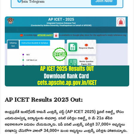
Join Telegram
Join Now
AP ICET Results 2025 Out:
ఆంధ్రప్రదేశ్ ఇంటిగ్రేటెడ్ కామన్ ఎంట్రన్స్ టెస్ట్ (AP ICET 2025) ఫైనల్ రిజల్ట్స్ కోసం
ఎదురుచూస్తున్న విద్యార్థులకు శుభవార్త. ఐసెట్ పరీక్షల రిజల్ట్స్ ని మే 21వ తేదీన
అధికారికంగా విడుదల చేయనున్నారు. ఏపీ ఐసెట్ ఎంట్రన్స్ పరీక్షకి 37,000+ అభ్యర్థులు
దరఖాస్తు చేసుకోగా వారిలో 34,000+ మంది అభ్యర్థులు ఎంట్రన్స్ పరీక్షకు హాజరయ్యారు.