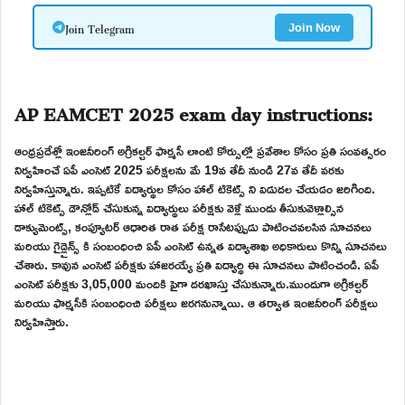
Join Telegram
Join Now
AP EAMCET 2025 exam day instructions:
ఆంధ్రప్రదేశ్లో ఇంజనీరింగ్ అగ్రికల్చర్ ఫార్మసీ లాంటి కోర్సుల్లో ప్రవేశాల కోసం ప్రతి సంవత్సరం
నిర్వహించే ఏపీ ఎంసెట్ 2025 పరీక్షలను మే 19వ తేదీ నుండి 27వ తేదీ వరకు
నిర్వహిస్తున్నారు. ఇప్పటికే విద్యార్థుల కోసం హాల్ టికెట్స్ ని విడుదల చేయడం జరిగింది.
హాల్ టికెట్స్ డౌన్లోడ్ చేసుకున్న విద్యార్థులు పరీక్షకు వెళ్లే ముందు తీసుకువెళ్లాల్సిన
డాక్యుమెంట్స్, కంప్యూటర్ ఆధారిత రాత పరీక్ష రాసేటప్పుడు పాటించవలసిన సూచనలు
మరియు గైడ్లైన్స్ కి సంబంధించి ఏపీ ఎంసెట్ ఉన్నత విద్యాశాఖ అధికారులు కొన్ని సూచనలు
చేశారు. కావున ఎంసెట్ పరీక్షకు హాజరయ్యే ప్రతి విద్యార్థి ఈ సూచనలు పాటించండి. ఏపీ
ఎంసెట్ పరీక్షకు 3,05,000 మందికి పైగా దరఖాస్తు చేసుకున్నారు.ముందుగా అగ్రికల్చర్
మరియు ఫార్మసీకి సంబంధించి పరీక్షలు జరగనున్నాయి. ఆ తర్వాత ఇంజనీరింగ్ పరీక్షలు
నిర్వహిస్తారు.