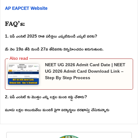
AP EAPCET Website
FAQ’s:
1. ఏపీ ఎంసెట్ 2025 రాత పరీక్షలు ఎప్పటినుండి ఎప్పటి వరకు?
మే నెల 19వ తేదీ నుండి 27వ తేదీవరకు నిర్వహించడం జరుగుతుంది.
NEET UG 2026 Admit Card Date | NEET
UG 2026 Admit Card Download Link –
Step By Step Process
2. ఏపీ ఎంసెట్ కు మొత్తం ఎన్ని లక్షల మంది అప్లై చేశారు?
మూడు లక్షల అయిదువేలు మందికి పైగా విద్యార్థులు దరఖాస్తు చేసుకున్నారు