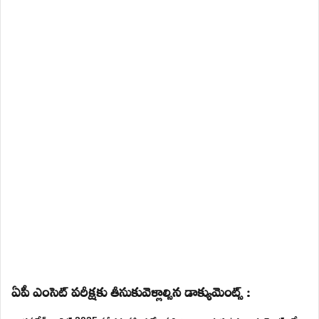
ఏపీ ఎంసెట్ పరీక్షకు తీసుకువెళ్లాల్సిన డాక్యుమెంట్స్ :