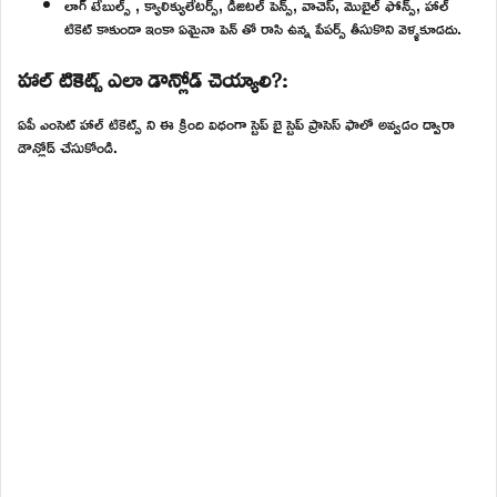
లాగ్ టేబుల్స్ , క్యాలిక్యులేటర్స్, డిజిటల్ పెన్స్, వాచెస్, మొబైల్ ఫోన్స్, హాల్
టికెట్ కాకుండా ఇంకా ఏమైనా పెన్ తో రాసి ఉన్న పేపర్స్ తీసుకొని వెళ్ళకూడదు.
హాల్ టికెట్స్ ఎలా డౌన్లోడ్ చెయ్యాలి?:
ఏపీ ఎంసెట్ హాల్ టికెట్స్ ని ఈ క్రింది విధంగా స్టెప్ బై స్టెప్ ప్రాసెస్ ఫాలో అవ్వడం ద్వారా
డౌన్లోడ్ చేసుకోండి.