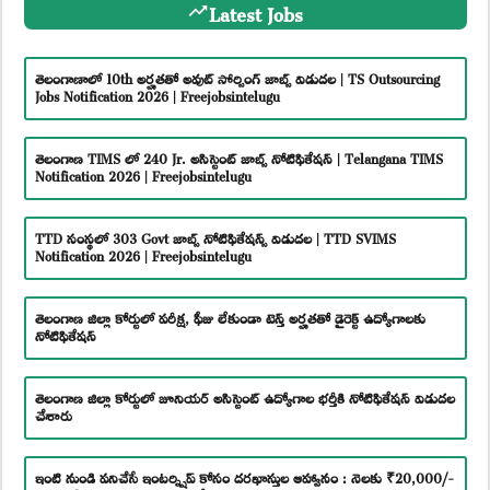
Latest Jobs
తెలంగాణాలో 10th అర్హతతో అవుట్ సోర్సింగ్ జాబ్స్ విడుదల | TS Outsourcing
Jobs Notification 2026 | Freejobsintelugu
తెలంగాణ TIMS లో 240 Jr. అసిస్టెంట్ జాబ్స్ నోటిఫికేషన్ | Telangana TIMS
Notification 2026 | Freejobsintelugu
TTD సంస్థలో 303 Govt జాబ్స్ నోటిఫికేషన్స్ విడుదల | TTD SVIMS
Notification 2026 | Freejobsintelugu
తెలంగాణ జిల్లా కోర్టులో పరీక్ష, ఫీజు లేకుండా టెన్త్ అర్హతతో డైరెక్ట్ ఉద్యోగాలకు
నోటిఫికేషన్
తెలంగాణ జిల్లా కోర్టులో జూనియర్ అసిస్టెంట్ ఉద్యోగాల భర్తీకి నోటిఫికేషన్ విడుదల
చేశారు
ఇంటి నుండి పనిచేసే ఇంటర్న్షిప్ కోసం దరఖాస్తుల ఆహ్వానం : నెలకు ₹20,000/-