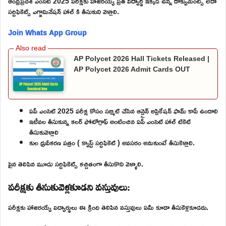
ఆంధ్రప్రదేశ్ ఎంసెట్ 2025 పరీక్షకు హాజరయ్యే ప్రతి విద్యార్థి ఇక్కడ ఉన్న డాక్యుమెంట్స్ లేదా
సర్టిఫికెట్స్ ఎగ్జామినేషన్ హాల్ కి తీసుకుని వెళ్లాలి.
Join Whats App Group
AP Polycet 2026 Hall Tickets Released |
AP Polycet 2026 Admit Cards OUT
ఏపీ ఎంసెట్ 2025 పరీక్ష కోసం సబ్మిట్ చేసిన ఆన్లైన్ అప్లికేషన్ ఫామ్ కాపీ ఉండాలి
ఇటీవల తీసుకున్న కలర్ ఫోటోగ్రాఫ్ అంటించిన ఏపీ ఎంసెట్ హాల్ టికెట్
తీసుకువెళ్లాలి
కుల ధ్రువీకరణ పత్రం ( క్యాస్ట్ సర్టిఫికెట్ ) అవసరం అనుకుంటే తీసుకెళ్లాలి.
పైన తెలిపిన మూడు సర్టిఫికెట్స్ కచ్చితంగా తీసుకొని వెళ్ళాలి.
పరీక్షకు తీసుకువెళ్లకూడని వస్తువులు:
పరీక్షకు హాజరయ్యే విద్యార్థులు ఈ క్రింది తెలిపిన వస్తువులు ఏమీ కూడా తీసుకెళ్లకూడదు.