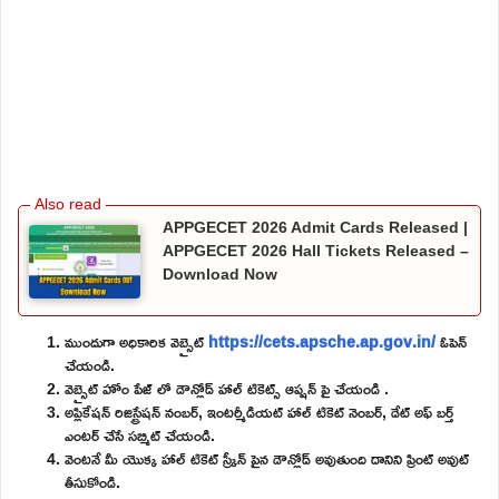
APPGECET 2026 Admit Cards Released |
APPGECET 2026 Hall Tickets Released –
Download Now
ముందుగా అధికారిక వెబ్సైట్
https://cets.apsche.ap.gov.in/
ఓపెన్
చేయండి.
వెబ్సైట్ హోం పేజ్ లో డౌన్లోడ్ హాల్ టికెట్స్ ఆప్షన్ పై చేయండి .
అప్లికేషన్ రిజిస్ట్రేషన్ నంబర్, ఇంటర్మీడియట్ హాల్ టికెట్ నెంబర్, డేట్ అఫ్ బర్త్
ఎంటర్ చేసే సబ్మిట్ చేయండి.
వెంటనే మీ యొక్క హాల్ టికెట్ స్క్రీన్ పైన డౌన్లోడ్ అవుతుంది దానిని ప్రింట్ అవుట్
తీసుకోండి.