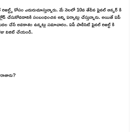
 రిజల్ట్స్ కోసం ఎదురుచూస్తున్నారు. మే నెలలో 10వ తేదీన ఫైనల్ ఆన్సర్ కి
న్లోడ్ చేసుకోవడానికి సంబంధించిన అన్ని ఏర్పాట్లు చేస్తున్నారు. అయితే ఏపీ
డుదల చేసే అవకాశం ఉన్నట్లు సమాచారం. ఏపీ పాలీసెట్ ఫైనల్ రిజల్ట్ కి
జు విజిట్ చేయండి.
ి రాశారు?