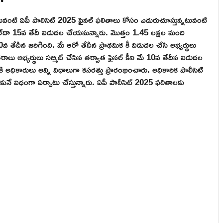
ించినటువంటి ఏపీ పాలిసెట్ 2025 ఫైనల్ ఫలితాలు కోసం ఎదురుచూస్తున్నటువంటి
4 లేదా 15వ తేదీ విడుదల చేయనున్నారు. మొత్తం 1.45 లక్షల మంది
్ 30వ తేదీన జరిగింది. మే ఆరో తేదీన ప్రాథమిక కీ విడుదల చేసి అభ్యర్థులు
లు అభ్యర్థులు సబ్మిట్ చేసిన తర్వాత ఫైనల్ కీని మే 10వ తేదీన విడుదల
ి అధికారులు అన్ని విధాలుగా కసరత్తు ప్రారంభించారు. అధికారిక పాలీసెట్
 చేసుకునే విధంగా ఏర్పాటు చేస్తున్నారు. ఏపీ పాలీసెట్ 2025 ఫలితాలకు