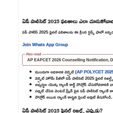
ఏపీ పాలీసెట్ 2025 ఫలితాలు ఎలా చూసుకోవాల
ఏపీ పోలీస్ 2025 ఫైనల్ ఫలితాలను ఈ క్రింది స్టెప్స్ ఫాలో అవ
Join Whats App Group
AP EAPCET 2026 Counselling Notification, Dat
ముందుగా అధికారిక వెబ్సైట్ (
AP POLYCET 2025 
వెబ్సైట్ హోమ్ పేజీలో ఏపీ పాలీసెట్ 2025 ఫైనల్ రిజల్ట్స్ 
అభ్యర్థుల యొక్క ర్యాంక్ కార్డ్ డౌన్లోడ్ చేసుకోవడాని
సబ్మిట్ చేసిన వెంటనే స్క్రీన్ పైన ఏపీ పాలీసెట్ ర్యాంక్ కా
డౌన్లోడ్ అయిన ర్యాంక్ కార్డుని ప్రింట్ అవుట్ తీసుకోండి.
ఏపీ పాలీసెట్ 2025 ఫైనల్ రిజల్ట్స్ ఎప్పుడు?