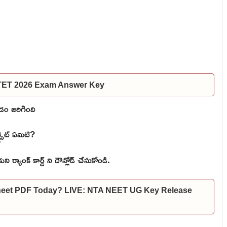
 TET 2026 Exam Answer Key
డం జరిగింది
్సైట్ ఏమిటి?
ుని ర్యాంక్ కార్డ్ ని డౌన్లోడ్ చేసుకోండి.
heet PDF Today? LIVE: NTA NEET UG Key Release