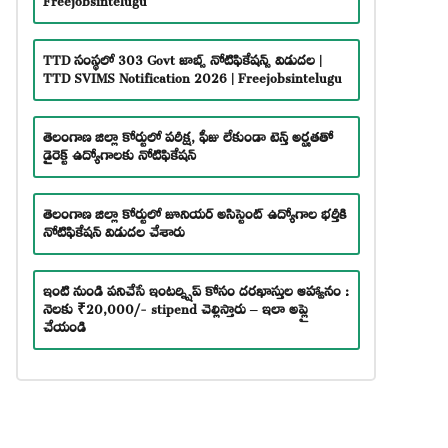
TTD సంస్థలో 303 Govt జాబ్స్ నోటిఫికేషన్స్ విడుదల |
TTD SVIMS Notification 2026 | Freejobsintelugu
తెలంగాణ జిల్లా కోర్టులో పరీక్ష, ఫీజు లేకుండా టెన్త్ అర్హతతో
డైరెక్ట్ ఉద్యోగాలకు నోటిఫికేషన్
తెలంగాణ జిల్లా కోర్టులో జూనియర్ అసిస్టెంట్ ఉద్యోగాల భర్తీకి
నోటిఫికేషన్ విడుదల చేశారు
ఇంటి నుండి పనిచేసే ఇంటర్న్షిప్ కోసం దరఖాస్తుల ఆహ్వానం :
నెలకు ₹20,000/- stipend చెల్లిస్తారు – ఇలా అప్లై
చేయండి