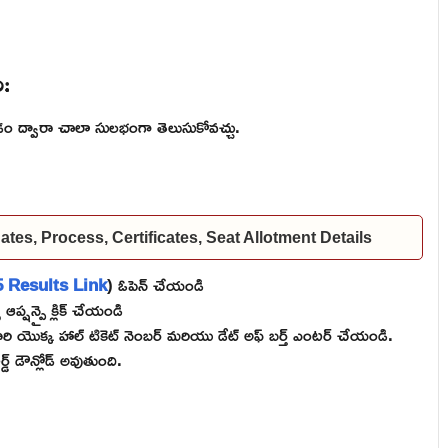
ి:
్వడం ద్వారా చాలా సులభంగా తెలుసుకోవచ్చు.
es, Process, Certificates, Seat Allotment Details
Results Link
) ఓపెన్ చేయండి
ఆప్షన్పై క్లిక్ చేయండి
కి వారి యొక్క హాల్ టికెట్ నెంబర్ మరియు డేట్ అఫ్ బర్త్ ఎంటర్ చేయండి.
ర్డ్ డౌన్లోడ్ అవుతుంది.