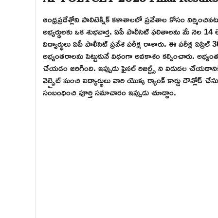
ఆంధ్రప్రదేశ్లోని పాలిటెక్నిక్ కళాశాలలో ప్రవేశాల కోసం నిర్మ
అభ్యర్థులకు ఒక శుభవార్త. ఏపీ పాలీసెట్ ఫలితాలను మే నెల 1
విద్యార్థులు ఏపీ పాలీసెట్ ప్రవేశ పరీక్ష రాశారు. ఈ పరీక్ష ఏప్రిల
అభ్యంతరాలను పెట్టుకునే విధంగా అవకాశం కల్పించారు. అభ్యంతరా
చేయడం జరిగింది. ఇప్పుడు ఫైనల్ రిజల్ట్స్ ని విడుదల చేయడానిక
వెబ్సైట్ నుంచి విద్యార్థులు వారి యొక్క ర్యాంక్ కార్డు డౌన్లోడ్
సంబంధించి పూర్తి సమాచారం ఇప్పుడు చూద్దాం.