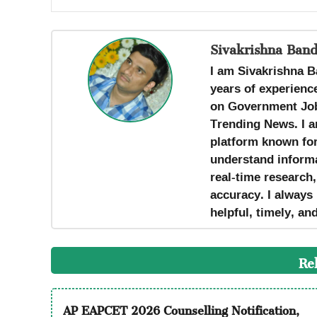
Sivakrishna Band
I am Sivakrishna B
years of experience
on Government Job
Trending News. I a
platform known for 
understand informa
real-time research
accuracy. I always 
helpful, timely, an
Re
AP EAPCET 2026 Counselling Notification,