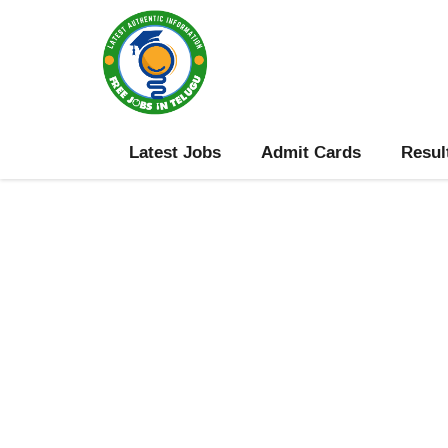
Skip
to
content
Latest Jobs
Admit Cards
Resul