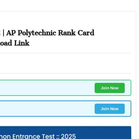
| AP Polytechnic Rank Card
load Link
Join Now
Join Now