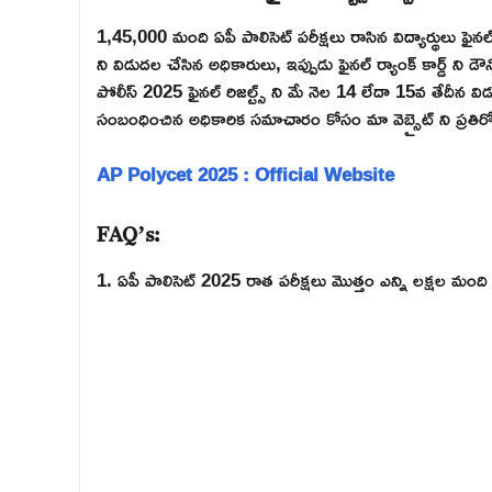
1,45,000 మంది ఏపీ పాలిసెట్ పరీక్షలు రాసిన విద్యార్థులు ఫైనల్
ని విడుదల చేసిన అధికారులు, ఇప్పుడు ఫైనల్ ర్యాంక్ కార్డ్ ని డౌ
పోలీస్ 2025 ఫైనల్ రిజల్ట్స్ ని మే నెల 14 లేదా 15వ తేదీన వి
సంబంధించిన అధికారిక సమాచారం కోసం మా వెబ్సైట్ ని ప్రతిరో
AP Polycet 2025 : Official Website
FAQ’s:
1. ఏపీ పాలిసెట్ 2025 రాత పరీక్షలు మొత్తం ఎన్ని లక్షల మంద