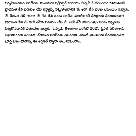
నిర్వహించడం జరిగింది. ముందుగా అగ్రికల్చర్ మరియు ఫార్మసీ కి సంబంధించినటువంటి
ప్రాథమిక కీని విడుదల చేసి అబ్జెక్షన్స్ పెట్టుకోవడానికి మే ఆరో తేదీ వరకు సమయం ఇచ్చారు.
మే రెండవ తేదీ నుంచి మే 4వ తేదీ వరకు జరిగిన ఇంజనీరింగ్ పరీక్షలకు సంబంధించిన
ప్రాథమిక కీని మే ఆరో తేదీన విడుదల చేసి మే ఏడో తేదీ సాయంత్రం వరకు అధ్యక్షుని
పెట్టుకోవడానికి సమయం ఇచ్చారు. ఇప్పుడు తెలంగాణ ఎంసెట్ 2025 ఫైనల్ ఫలితాలను
అధికారికంగా విడుదల చేయడం జరిగింది. తెలంగాణ ఎంసెట్ ఫలితాలకు సంబంధించిన
పూర్తి సమాచారాన్ని ఈ ఆర్టికల్ ద్వారా తెలుసుకుందాం.