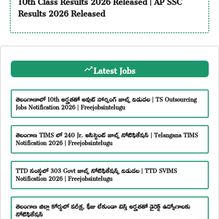
10th Class Results 2026 Released | AP SSC
Results 2026 Released
Latest Jobs
తెలంగాణాలో 10th అర్హతతో అవుట్ సోర్సింగ్ జాబ్స్ విడుదల | TS Outsourcing
Jobs Notification 2026 | Freejobsintelugu
తెలంగాణ TIMS లో 240 Jr. అసిస్టెంట్ జాబ్స్ నోటిఫికేషన్ | Telangana TIMS
Notification 2026 | Freejobsintelugu
TTD సంస్థలో 303 Govt జాబ్స్ నోటిఫికేషన్స్ విడుదల | TTD SVIMS
Notification 2026 | Freejobsintelugu
తెలంగాణ జిల్లా కోర్టులో పరీక్ష, ఫీజు లేకుండా టెన్త్ అర్హతతో డైరెక్ట్ ఉద్యోగాలకు
నోటిఫికేషన్