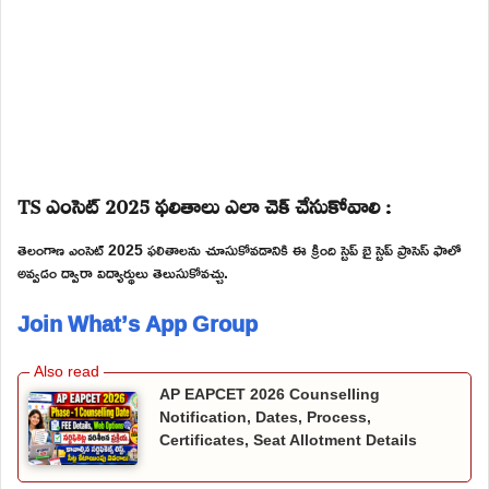
TS ఎంసెట్ 2025 ఫలితాలు ఎలా చెక్ చేసుకోవాలి :
తెలంగాణ ఎంసెట్ 2025 ఫలితాలను చూసుకోవడానికి ఈ క్రింది స్టెప్ బై స్టెప్ ప్రాసెస్ ఫాలో
అవ్వడం ద్వారా విద్యార్థులు తెలుసుకోవచ్చు.
Join What’s App Group
AP EAPCET 2026 Counselling
Notification, Dates, Process,
Certificates, Seat Allotment Details