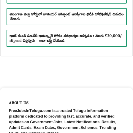
తెలంగాణ జిల్లా కోర్టులో జూనియర్ అసిస్టెంట్ ఉద్యోగాల భర్తీకి నోటిఫికేషన్ విడుదల
చేశారు
ఇంటి నుండి పనిచేసే ఇంటర్న్షిప్ కోసం దరఖాస్తుల ఆహ్వానం : నెలకు ₹20,000/-
stipend చెల్లిస్తారు – ఇలా అప్లై చేయండి
ABOUT US
FreeJobsInTelugu.com is a trusted Telugu information
platform dedicated to providing fast, accurate, and verified
updates on Government Jobs, Latest Notifications, Results,
Admit Cards, Exam Dates, Government Schemes, Trending
News, and Career Guidance.