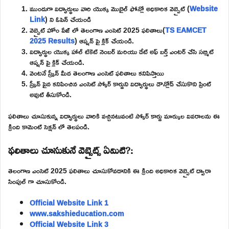
ముందుగా విద్యార్థులు వారి యొక్క మొబైల్ ఫోన్లో అధికారిక వెబ్సైట్ (
Website
Link
) ని ఓపెన్ చేయండి
వెబ్సైట్ హోం పేజ్ లో తెలంగాణ ఎంసెట్ 2025 ఫలితాలు(
TS EAMCET
2025 Results
) ఆప్షన్ పై క్లిక్ చేయండి.
విద్యార్థుల యొక్క హాల్ టికెట్ నెంబర్ మరియు డేట్ అఫ్ బర్త్ ఎంటర్ చేసి సబ్మిట్
ఆప్షన్ పై క్లిక్ చేయండి.
వెంటనే స్క్రీన్ మీద తెలంగాణ ఎంసెట్ ఫలితాలు కనిపిస్తాయి
స్క్రీన్ పైన కనిపించిన ఎంసెట్ స్కోర్ కార్డుని విద్యార్థులు డౌన్లోడ్ చేసుకొని ప్రింట్
అవుట్ తీసుకోండి.
ఫలితాలు చూసుకున్న విద్యార్థులు వారికి వచ్చినటువంటి స్కోర్ కార్డు మార్కుల వివరాలను ఈ
క్రింది కామెంట్ సెక్షన్ లో తెలపండి.
ఫలితాలు చూసుకునే వెబ్సైట్స్ ఏమిటి?:
తెలంగాణ ఎంసెట్ 2025 ఫలితాలు చూసుకోవడానికి ఈ క్రింది అధికారిక వెబ్సైట్ ద్వారా
సింపుల్ గా చూసుకోండి.
Official Website Link 1
www.sakshieducation.com
Official Website Link 3