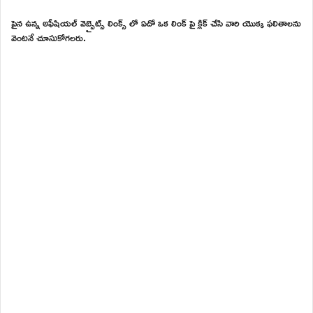
పైన ఉన్న అఫీషియల్ వెబ్సైట్స్ లింక్స్ లో ఏదో ఒక లింక్ పై క్లిక్ చేసి వారి యొక్క ఫలితాలను
వెంటనే చూసుకోగలరు.