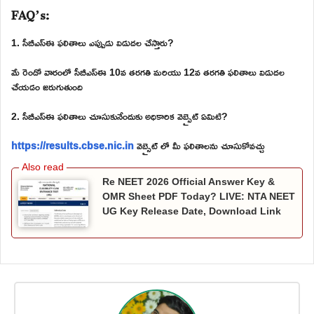
FAQ’s:
1. సీబీఎస్ఈ ఫలితాలు ఎప్పుడు విడుదల చేస్తారు?
మే రెండో వారంలో సీబీఎస్ఈ 10వ తరగతి మరియు 12వ తరగతి ఫలితాలు విడుదల
చేయడం జరుగుతుంది
2. సీబీఎస్ఈ ఫలితాలు చూసుకునేందుకు అధికారిక వెబ్సైట్ ఏమిటి?
https://results.cbse.nic.in
వెబ్సైట్ లో మీ ఫలితాలను చూసుకోవచ్చు
Re NEET 2026 Official Answer Key &
OMR Sheet PDF Today? LIVE: NTA NEET
UG Key Release Date, Download Link