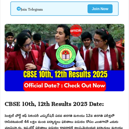
Join Telegram
Join Now
CBSE 10th, 12th Results 2025 Date:
సెంట్రల్ బోర్డ్ ఆఫ్ సెకండరీ ఎడ్యుకేషన్ పదవ తరగతి మరియు 12వ తరగతి పరీక్షలో
రాసినటువంటి 44 లక్షల మంది విద్యార్థులు ఫలితాలు విడుదల కోసం ఎంతగానో ఎదురు
చూస్తున్నారు. ఇప్పటికే ఫలితాలు విడుదల కావడానికి ఆలస్యమైనందున విద్యార్థులు మరియు