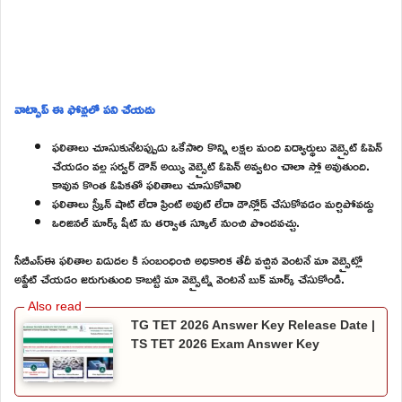
వాట్సాప్ ఈ ఫోన్లలో పని చేయదు
ఫలితాలు చూసుకునేటప్పుడు ఒకేసారి కొన్ని లక్షల మంది విద్యార్థులు వెబ్సైట్ ఓపెన్
చేయడం వల్ల సర్వర్ డౌన్ అయ్యి వెబ్సైట్ ఓపెన్ అవ్వటం చాలా స్లో అవుతుంది.
కావున కొంత ఓపికతో ఫలితాలు చూసుకోవాలి
ఫలితాలు స్క్రీన్ షాట్ లేదా ప్రింట్ అవుట్ లేదా డౌన్లోడ్ చేసుకోవడం మర్చిపోవద్దు
ఒరిజినల్ మార్క్ షీట్ ను తర్వాత స్కూల్ నుంచి పొందవచ్చు.
సీబీఎస్ఈ ఫలితాల విడుదల కి సంబంధించి అధికారిక తేదీ వచ్చిన వెంటనే మా వెబ్సైట్లో
అప్డేట్ చేయడం జరుగుతుంది కాబట్టి మా వెబ్సైట్ని వెంటనే బుక్ మార్క్ చేసుకోండి.
TG TET 2026 Answer Key Release Date |
TS TET 2026 Exam Answer Key