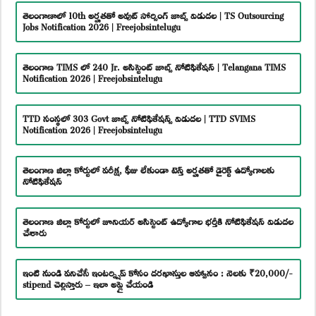
తెలంగాణాలో 10th అర్హతతో అవుట్ సోర్సింగ్ జాబ్స్ విడుదల | TS Outsourcing
Jobs Notification 2026 | Freejobsintelugu
తెలంగాణ TIMS లో 240 Jr. అసిస్టెంట్ జాబ్స్ నోటిఫికేషన్ | Telangana TIMS
Notification 2026 | Freejobsintelugu
TTD సంస్థలో 303 Govt జాబ్స్ నోటిఫికేషన్స్ విడుదల | TTD SVIMS
Notification 2026 | Freejobsintelugu
తెలంగాణ జిల్లా కోర్టులో పరీక్ష, ఫీజు లేకుండా టెన్త్ అర్హతతో డైరెక్ట్ ఉద్యోగాలకు
నోటిఫికేషన్
తెలంగాణ జిల్లా కోర్టులో జూనియర్ అసిస్టెంట్ ఉద్యోగాల భర్తీకి నోటిఫికేషన్ విడుదల
చేశారు
ఇంటి నుండి పనిచేసే ఇంటర్న్షిప్ కోసం దరఖాస్తుల ఆహ్వానం : నెలకు ₹20,000/-
stipend చెల్లిస్తారు – ఇలా అప్లై చేయండి