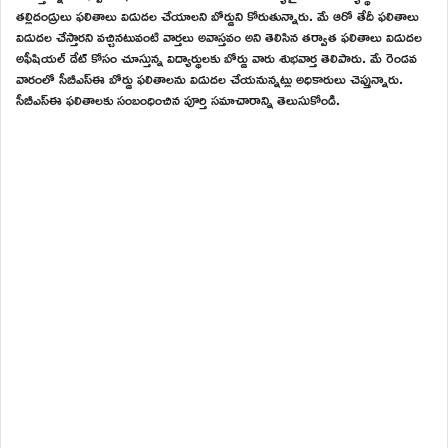
తల్లిదండ్రులు ఫలితాలు విడుదల చేయాలని బోర్డుని కోరుతున్నారు. మే ఆరో తేదీ ఫలితాలు
విడుదల చేస్తారని వచ్చినటువంటి వార్తలు అవాస్తవం అని తెలిసిన తర్వాత ఫలితాలు విడుదల
అఫీషియల్ డేట్ కోసం చూస్తున్న విద్యార్థులకు బోర్డు వారు శుభవార్త తెలిపారు. మే రెండవ
వారంలో సీబీఎస్ఈ బోర్డు ఫలితాలను విడుదల చేయనున్నట్లు అధికారులు చెప్తున్నారు.
సీబీఎస్ఈ ఫలితాలకు సంబంధించిన పూర్తి సమాచారాన్ని తెలుసుకోండి.