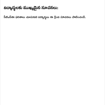
విద్యార్థులకు ముఖ్యమైన సూచనలు:
సీబీఎస్ఈ ఫలితాలు చూసుకుని విద్యార్థులు ఈ క్రింది సూచనలు పాటించండి.