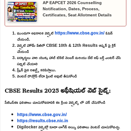
AP EAPCET 2026 Counselling
Notification, Dates, Process,
Certificates, Seat Allotment Details
ముందుగా అధికారిక వెబ్సైట్
https://www.cbse.gov.in/
ఓపెన్
చేయండి.
వెబ్సైట్ హోమ్ పేజీలో CBSE 10th & 12th Results ఆప్షన్ పై క్లిక్
చేయండి
విద్యార్థులు వారి యొక్క హాల్ టికెట్ నెంబర్ మరియు డేట్ అఫ్ బర్త్ ఎంటర్ చేసి
సబ్మిట్ చేయాలి
స్క్రీన్ పైన రిజల్ట్స్ కనిపిస్తాయి.
వెంటనే డౌన్లోడ్ లేదా ప్రింట్ అవుట్ తీసుకోండి
CBSE Results 2025 అఫీషియల్ వెబ్ సైట్స్:
సీబీఎస్ఈ ఫలితాలు చూసుకోవడానికి ఈ క్రింది వెబ్సైట్స్ లో చెక్ చేసుకోండి
https://www.cbse.gov.in/
https://results.cbse.nic.in
Digilocker వెబ్సైట్లో కూడా లాగిన్ అయ్యి ఫలితాలు వెంటనే చూసుకోవచ్చు.