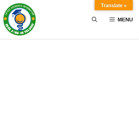
Skip
Translate »
to
content
MENU