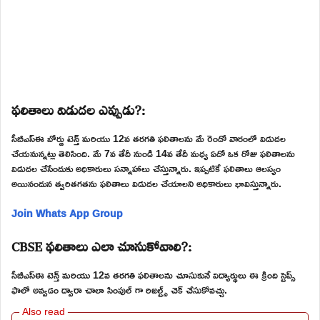
ఫలితాలు విడుదల ఎప్పుడు?:
సీబీఎస్ఈ బోర్డు టెన్త్ మరియు 12వ తరగతి ఫలితాలను మే రెండో వారంలో విడుదల
చేయనున్నట్లు తెలిసింది. మే 7వ తేదీ నుండి 14వ తేదీ మధ్య ఏదో ఒక రోజు ఫలితాలను
విడుదల చేసేందుకు అధికారులు సన్నాహాలు చేస్తున్నారు. ఇప్పటికే ఫలితాలు ఆలస్యం
అయినందున త్వరితగతను ఫలితాలు విడుదల చేయాలని అధికారులు భావిస్తున్నారు.
Join Whats App Group
CBSE ఫలితాలు ఎలా చూసుకోవాలి?:
సీబీఎస్ఈ టెన్త్ మరియు 12వ తరగతి ఫలితాలను చూసుకునే విద్యార్థులు ఈ క్రింది స్టెప్స్
ఫాలో అవ్వడం ద్వారా చాలా సింపుల్ గా రిజల్ట్స్ చెక్ చేసుకోవచ్చు.