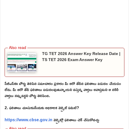
TG TET 2026 Answer Key Release Date |
TS TET 2026 Exam Answer Key
సీబీఎస్ఈ బోర్డు తెలిపిన సమాచారం ప్రకారం మీ ఆరో తేదీన ఫలితాలు విడుదల చేయడం
లేదు. మీ ఆరో తేదీ ఫలితాలు విడుదలవుతున్నాయని వస్తున్న వార్తలు అవాస్తమని ఆ నకిలీ
వార్తలు నమ్మవద్దని బోర్డు తెలిపింది.
2. ఫలితాలు చూసుకునేందుకు అధికారిక వెబ్సైట్ ఏమిటి?
https://www.cbse.gov.in
వెబ్సైట్లో ఫలితాలు చెక్ చేసుకోవచ్చు