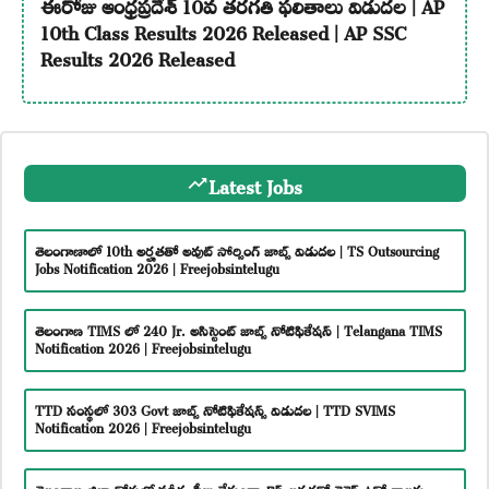
ఈరోజు ఆంధ్రప్రదేశ్ 10వ తరగతి ఫలితాలు విడుదల | AP
10th Class Results 2026 Released | AP SSC
Results 2026 Released
Latest Jobs
తెలంగాణాలో 10th అర్హతతో అవుట్ సోర్సింగ్ జాబ్స్ విడుదల | TS Outsourcing
Jobs Notification 2026 | Freejobsintelugu
తెలంగాణ TIMS లో 240 Jr. అసిస్టెంట్ జాబ్స్ నోటిఫికేషన్ | Telangana TIMS
Notification 2026 | Freejobsintelugu
TTD సంస్థలో 303 Govt జాబ్స్ నోటిఫికేషన్స్ విడుదల | TTD SVIMS
Notification 2026 | Freejobsintelugu
తెలంగాణ జిల్లా కోర్టులో పరీక్ష, ఫీజు లేకుండా టెన్త్ అర్హతతో డైరెక్ట్ ఉద్యోగాలకు