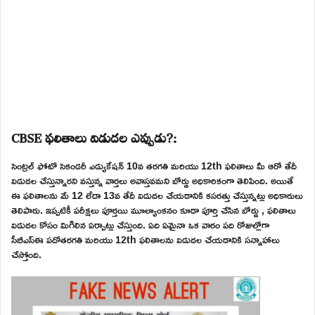
CBSE ఫలితాలు విడుదల ఎప్పుడు?:
సెంట్రల్ ఫోటో సెకండరీ ఎడ్యుకేషన్ 10వ తరగతి మరియు 12th ఫలితాలు మీ ఆరో తేదీ
విడుదల చేస్తున్నారని వస్తున్న వార్తలు అవాస్తవమని బోర్డు అధికారికంగా తెలిపింది. అయితే
ఈ ఫలితాలను మే 12 లేదా 13వ తేదీ విడుదల చేయడానికి కసరత్తు చేస్తున్నట్లు అధికారులు
తెలిపారు. ఇప్పటికీ పరీక్షలు పూర్తయి మూల్యాంకనం కూడా పూర్తి చేసిన బోర్డు , ఫలితాలు
విడుదల కోసం మిగిలిన ఏర్పాట్లు చేస్తుంది. ఏది ఏమైనా ఒక వారం పది రోజుల్లోగా
సీబీఎస్ఈ పదోతరగతి మరియు 12th ఫలితాలను విడుదల చేయడానికి సన్నాహాలు
చేస్తోంది.