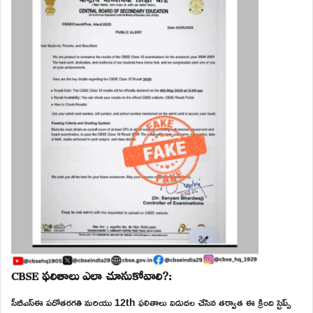
CBSE ఫలితాలు ఎలా చూసుకోవాలి?:
సీబీఎస్ఈ పదోతరగతి మరియు 12th ఫలితాలు విడుదల చేసిన తర్వాత ఈ క్రింది స్టెప్స్