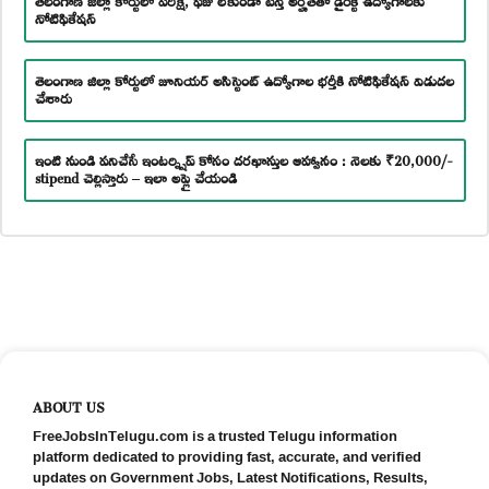
నోటిఫికేషన్
తెలంగాణ జిల్లా కోర్టులో జూనియర్ అసిస్టెంట్ ఉద్యోగాల భర్తీకి నోటిఫికేషన్ విడుదల
చేశారు
ఇంటి నుండి పనిచేసే ఇంటర్న్షిప్ కోసం దరఖాస్తుల ఆహ్వానం : నెలకు ₹20,000/-
stipend చెల్లిస్తారు – ఇలా అప్లై చేయండి
ABOUT US
FreeJobsInTelugu.com is a trusted Telugu information
platform dedicated to providing fast, accurate, and verified
updates on Government Jobs, Latest Notifications, Results,