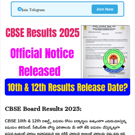
Join Telegram
Join Now
CBSE Board Results 2025:
CBSE 10th & 12th రిజల్ట్స్ విడుదల కోసం విద్యార్థులు ఉత్కంఠగా ఎదురుచూస్తున్న
విషయం తెలిసిందే. సీబీఎస్ఈ బోర్డు ఫలితాలను మే ఆరో తేదీ విడుదల చేస్తున్నట్లుగా
వస్తున్నటువంటి వార్తలు అవాస్తవమని అవి నకిలీ వార్తలని అలాంటి వార్తలను నమ్మవద్దు అని