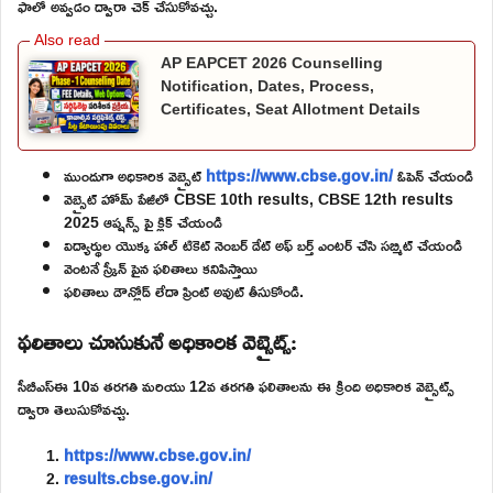
ఫాలో అవ్వడం ద్వారా చెక్ చేసుకోవచ్చు.
AP EAPCET 2026 Counselling
Notification, Dates, Process,
Certificates, Seat Allotment Details
ముందుగా అధికారిక వెబ్సైట్
https://www.cbse.gov.in/
ఓపెన్ చేయండి
వెబ్సైట్ హోమ్ పేజీలో CBSE 10th results, CBSE 12th results
2025 ఆప్షన్స్ పై క్లిక్ చేయండి
విద్యార్థుల యొక్క హాల్ టికెట్ నెంబర్ డేట్ అఫ్ బర్త్ ఎంటర్ చేసి సబ్మిట్ చేయండి
వెంటనే స్క్రీన్ పైన ఫలితాలు కనిపిస్తాయి
ఫలితాలు డౌన్లోడ్ లేదా ప్రింట్ అవుట్ తీసుకోండి.
ఫలితాలు చూసుకునే అధికారిక వెబ్సైట్స్:
సీబీఎస్ఈ 10వ తరగతి మరియు 12వ తరగతి ఫలితాలను ఈ క్రింది అధికారిక వెబ్సైట్స్
ద్వారా తెలుసుకోవచ్చు.
https://www.cbse.gov.in/
results.cbse.gov.in/