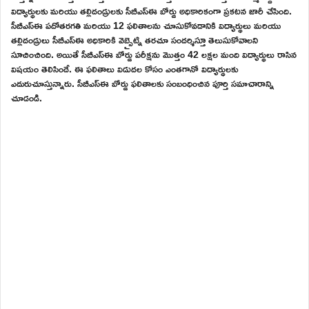
విద్యార్థులకు మరియు తల్లిదండ్రులకు సీబీఎస్ఈ బోర్డు అధికారికంగా ప్రకటన జారీ చేసింది.
సీబీఎస్ఈ పదోతరగతి మరియు 12 ఫలితాలను చూసుకోవడానికి విద్యార్థులు మరియు
తల్లిదండ్రులు సీబీఎస్ఈ అధికారికి వెబ్సైట్ని తరచూ సందర్శిస్తూ తెలుసుకోవాలని
సూచించింది. అయితే సీబీఎస్ఈ బోర్డు పరీక్షను మొత్తం 42 లక్షల మంది విద్యార్థులు రాసిన
విషయం తెలిసిందే. ఈ ఫలితాలు విడుదల కోసం ఎంతగానో విద్యార్థులకు
ఎదురుచూస్తున్నారు. సీబీఎస్ఈ బోర్డు ఫలితాలకు సంబంధించిన పూర్తి సమాచారాన్ని
చూడండి.