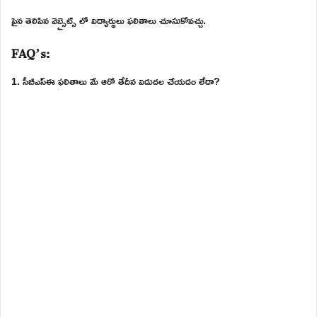
పైన తెలిపిన వెబ్సైట్స్ లో విద్యార్థులు ఫలితాలు చూసుకోవచ్చు.
FAQ’s:
1. సీబీఎస్ఈ ఫలితాలు మే ఆరో తేదీన విడుదల చేయడం లేదా?