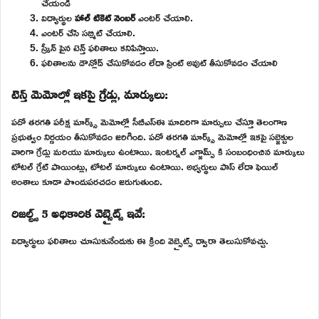
చేయండి
విద్యార్థుల
హాల్ టికెట్ నెంబర్
ఎంటర్ చేయాలి.
ఎంటర్ చేసి సబ్మిట్ చేయాలి.
స్క్రీన్ పైన టెన్త్ ఫలితాలు కనిపిస్తాయి.
ఫలితాలను డౌన్లోడ్ చేసుకోవడం లేదా ప్రింట్ అవుట్ తీసుకోవడం చేయాలి
టెన్త్ మెమోల్లో ఇకపై గ్రేడ్లు, మార్కులు:
పదో తరగతి పరీక్ష మార్క్స్ మెమోల్లో సీబీఎస్ఈ మాదిరిగా మార్పులు చేస్తూ తెలంగాణ
ప్రభుత్వం నిర్ణయం తీసుకోవడం జరిగింది. పదో తరగతి మార్క్స్ మెమోల్లో ఇకపై సబ్జెక్టుల
వారిగా గ్రేడ్లు మరియు మార్కులు ఉంటాయి. ఇంటర్నల్ ఎగ్జామ్స్ కి సంబంధించిన మార్కులు
టోటల్ గ్రేట్ పాయింట్లు, టోటల్ మార్కులు ఉంటాయి. అభ్యర్థులు పాస్ లేదా ఫెయిల్
అంశాలు కూడా పొందుపరచడం జరుగుతుంది.
రిజల్ట్స్ 5 అధికారిక వెబ్సైట్స్ ఇవే:
విద్యార్థులు ఫలితాలు చూసుకునేందుకు ఈ క్రింది వెబ్సైట్స్ ద్వారా తెలుసుకోవచ్చు.