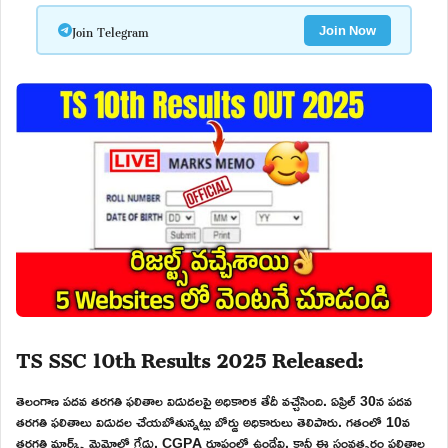
Join Telegram
Join Now
TS SSC 10th Results 2025 Released:
తెలంగాణ పదవ తరగతి ఫలితాల విడుదలపై అధికారిక తేదీ వచ్చేసింది. ఏప్రిల్ 30న పదవ
తరగతి ఫలితాలు విడుదల చేయబోతున్నట్లు బోర్డు అధికారులు తెలిపారు. గతంలో 10వ
తరగతి మార్క్స్ మెమోల్లో గ్రేడ్లు, CGPA రూపంలో ఉండేవి. కానీ ఈ సంవత్సరం ఫలితాల