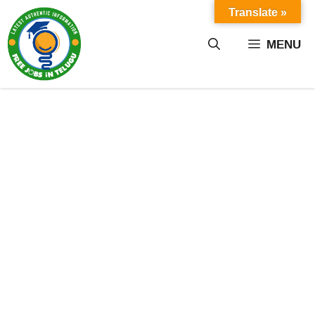
Skip
Translate »
to
content
MENU