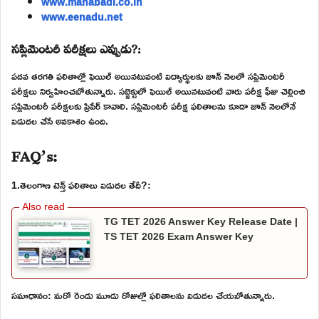
www.manabadi.co.in
www.eenadu.net
సప్లిమెంటరీ పరీక్షలు ఎప్పుడు?:
పదవ తరగతి ఫలితాల్లో ఫెయిల్ అయినటువంటి విద్యార్థులకు జూన్ నెలలో సప్లిమెంటరీ
పరీక్షలు నిర్వహించబోతున్నారు. సబ్జెక్టులో ఫెయిల్ అయినటువంటి వారు పరీక్ష ఫీజు చెల్లించి
సప్లిమెంటరీ పరీక్షలకు ప్రిపేర్ కావాలి. సప్లిమెంటరీ పరీక్ష ఫలితాలను కూడా జూన్ నెలలోనే
విడుదల చేసే అవకాశం ఉంది.
FAQ’s:
1.తెలంగాణ టెన్త్ ఫలితాలు విడుదల తేదీ?:
TG TET 2026 Answer Key Release Date |
TS TET 2026 Exam Answer Key
సమాధానం: మరో రెండు మూడు రోజుల్లో ఫలితాలను విడుదల చేయబోతున్నారు.