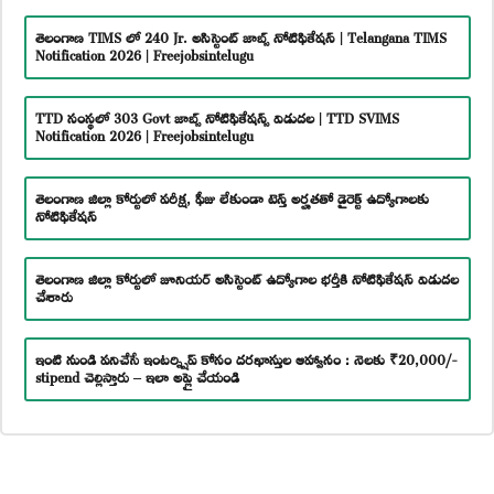
తెలంగాణ TIMS లో 240 Jr. అసిస్టెంట్ జాబ్స్ నోటిఫికేషన్ | Telangana TIMS
Notification 2026 | Freejobsintelugu
TTD సంస్థలో 303 Govt జాబ్స్ నోటిఫికేషన్స్ విడుదల | TTD SVIMS
Notification 2026 | Freejobsintelugu
తెలంగాణ జిల్లా కోర్టులో పరీక్ష, ఫీజు లేకుండా టెన్త్ అర్హతతో డైరెక్ట్ ఉద్యోగాలకు
నోటిఫికేషన్
తెలంగాణ జిల్లా కోర్టులో జూనియర్ అసిస్టెంట్ ఉద్యోగాల భర్తీకి నోటిఫికేషన్ విడుదల
చేశారు
ఇంటి నుండి పనిచేసే ఇంటర్న్షిప్ కోసం దరఖాస్తుల ఆహ్వానం : నెలకు ₹20,000/-
stipend చెల్లిస్తారు – ఇలా అప్లై చేయండి