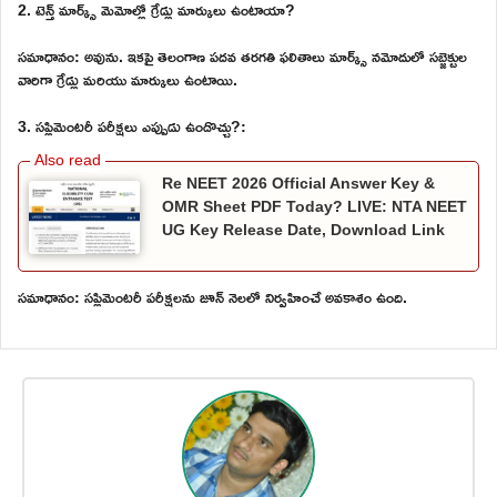
2. టెన్త్ మార్క్స్ మెమోల్లో గ్రేడ్లు మార్కులు ఉంటాయా?
సమాధానం: అవును. ఇకపై తెలంగాణ పదవ తరగతి ఫలితాలు మార్క్స్ నమోదులో సబ్జెక్టుల
వారిగా గ్రేడ్లు మరియు మార్కులు ఉంటాయి.
3. సప్లిమెంటరీ పరీక్షలు ఎప్పుడు ఉండొచ్చు?:
Re NEET 2026 Official Answer Key &
OMR Sheet PDF Today? LIVE: NTA NEET
UG Key Release Date, Download Link
సమాధానం: సప్లిమెంటరీ పరీక్షలను జూన్ నెలలో నిర్వహించే అవకాశం ఉంది.