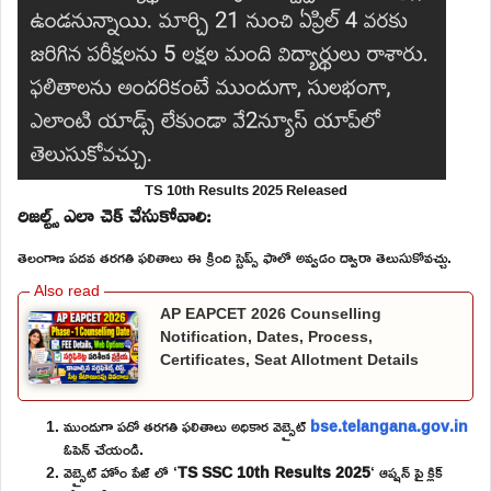
TS 10th Results 2025 Released
రిజల్ట్స్ ఎలా చెక్ చేసుకోవాలి:
తెలంగాణ పదవ తరగతి ఫలితాలు ఈ క్రింది స్టెప్స్ ఫాలో అవ్వడం ద్వారా తెలుసుకోవచ్చు.
AP EAPCET 2026 Counselling
Notification, Dates, Process,
Certificates, Seat Allotment Details
ముందుగా పదో తరగతి ఫలితాలు అధికార వెబ్సైట్
bse.telangana.gov.in
ఓపెన్ చేయండి.
వెబ్సైట్ హోం పేజ్ లో ‘
TS SSC 10th Results 2025
‘ ఆప్షన్ పై క్లిక్