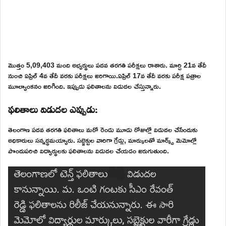
మొత్తం 5,09,403 మంది అభ్యర్థులు పదవ తరగతి పరీక్షలు రాశారు. మార్చి 21వ తేదీ
నుంచి ఏప్రిల్ 4వ తేదీ వరకు పరీక్షలు జరిగాయి.ఏప్రిల్ 17వ తేదీ వరకు పరీక్ష పత్రాల
మూల్యాంకనం జరిగింది. ఇప్పుడు ఫలితాలను విడుదల చేస్తున్నారు.
ఫలితాలు విడుదల ఎప్పుడు:
తెలంగాణ పదవ తరగతి ఫలితాలు మరో రెండు మూడు రోజుల్లో విడుదల చేసేందుకు
అధికారులు సన్నద్ధమయ్యారు. సబ్జెక్టుల వారిగా గ్రేడ్లు, మార్కులతో మార్క్స్ మెమోల్లో
పొందుపరిచి విద్యార్థులకు ఫలితాలను విడుదల చేయడం జరుగుతుంది.