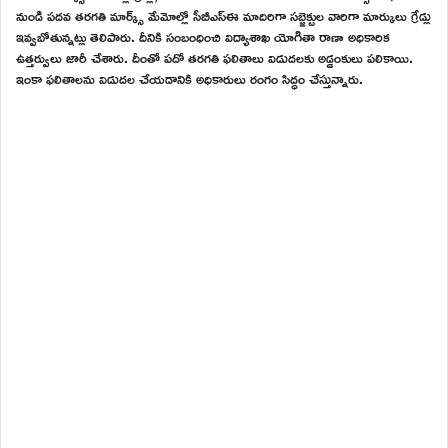
నుండి పదవ తరగతి మార్క్స్ మేమోల్లో సీబీఎస్ఈ మాదిరిగా సబ్జెక్టుల వారిగా మార్కులు గ్రేడ్లు
ఇవ్వబోతున్నట్లు తెలిపారు. దీనికి సంబంధించి విద్యాశాఖ యోగితా రాణా అధికారిక
ఉత్తర్వులు జారీ చేశారు. దీంతో పదో తరగతి ఫలితాలు విడుదలకు అడ్డంకులు పలికాయి.
ఇంకా ఫలితాలను విడుదల చేయడానికి అధికారులు రంగం సిద్ధం చేస్తున్నారు.