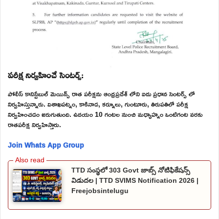
పరీక్ష నిర్వహించే సెంటర్స్:
పోలీస్ కానిస్టేబుల్ మెయిన్స్ రాత పరీక్షను ఆంధ్రప్రదేశ్ లోని ఐదు ప్రధాన సెంటర్స్ లో
నిర్వహిస్తున్నారు. విశాఖపట్నం, కాకినాడ, కర్నూలు, గుంటూరు, తిరుపతిలో పరీక్ష
నిర్వహించడం జరుగుతుంది. ఉదయం 10 గంటల నుంచి మధ్యాహ్నం ఒంటిగంట వరకు
రాతపరీక్ష నిర్వహిస్తారు.
Join Whats App Group
TTD సంస్థలో 303 Govt జాబ్స్ నోటిఫికేషన్స్
విడుదల | TTD SVIMS Notification 2026 |
Freejobsintelugu