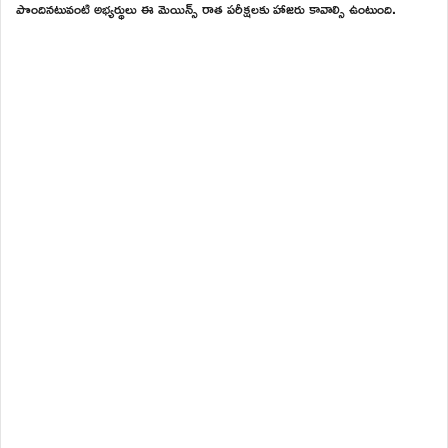
పొందినటువంటి అభ్యర్థులు ఈ మెయిన్స్ రాత పరీక్షలకు హాజరు కావాల్సి ఉంటుంది.