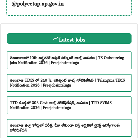
@polycetap.ap.gov.in
Latest Jobs
తెలంగాణాలో 10th అర్హతతో అవుట్ సోర్సింగ్ జాబ్స్ విడుదల | TS Outsourcing
Jobs Notification 2026 | Freejobsintelugu
తెలంగాణ TIMS లో 240 Jr. అసిస్టెంట్ జాబ్స్ నోటిఫికేషన్ | Telangana TIMS
Notification 2026 | Freejobsintelugu
TTD సంస్థలో 303 Govt జాబ్స్ నోటిఫికేషన్స్ విడుదల | TTD SVIMS
Notification 2026 | Freejobsintelugu
తెలంగాణ జిల్లా కోర్టులో పరీక్ష, ఫీజు లేకుండా టెన్త్ అర్హతతో డైరెక్ట్ ఉద్యోగాలకు
నోటిఫికేషన్