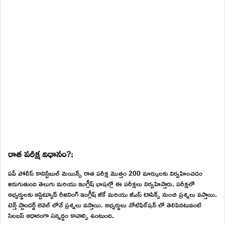
రాత పరీక్ష విధానం?:
ఏపీ పోలీస్ కానిస్టేబుల్ మెయిన్స్ రాత పరీక్ష మొత్తం 200 మార్కులకు నిర్వహించడం
జరుగుతుంది తెలుగు మరియు ఇంగ్లీష్ భాషల్లో ఈ పరీక్షలు నిర్వహిస్తారు. పరీక్షలో
అభ్యర్థులకు ఆప్టిట్యూడ్ రీజనింగ్ ఇంగ్లీష్ జీకే మరియు జీఎస్ టాపిక్స్ నుంచి ప్రశ్నలు వస్తాయి.
టెన్త్ స్టాండర్డ్ లెవెల్ లోనే ప్రశ్నలు వస్తాయి. అభ్యర్థులు నోటిఫికేషన్ లో తెలిపినటువంటి
సిలబస్ ఆధారంగా సన్నద్ధం కావాల్సి ఉంటుంది.