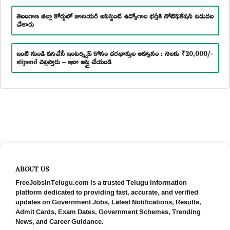
తెలంగాణ జిల్లా కోర్టులో జూనియర్ అసిస్టెంట్ ఉద్యోగాల భర్తీకి నోటిఫికేషన్ విడుదల
చేశారు
ఇంటి నుండి పనిచేసే ఇంటర్న్షిప్ కోసం దరఖాస్తుల ఆహ్వానం : నెలకు ₹20,000/-
stipend చెల్లిస్తారు – ఇలా అప్లై చేయండి
ABOUT US
FreeJobsInTelugu.com is a trusted Telugu information
platform dedicated to providing fast, accurate, and verified
updates on Government Jobs, Latest Notifications, Results,
Admit Cards, Exam Dates, Government Schemes, Trending
News, and Career Guidance.