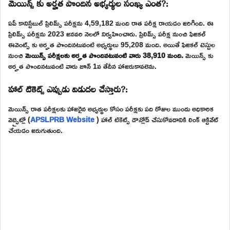
మెయిన్స్ కు అర్హత పొందిన అభ్యర్థుల సంఖ్య ఎంత?:
ఏపీ కానిస్టేబుల్ ప్రిలిమ్స్ పరీక్షను 4,59,182 మంది రాత పరీక్ష రాయడం జరిగింది. ఈ
ప్రిలిమ్స్ పరీక్షను 2023 జనవరి నెలలో నిర్వహించారు. ప్రిలిమ్స్ పరీక్ష నుంచి ఫిజికల్
ఈవెంట్స్ కు అర్హత పొందినటువంటి అభ్యర్థులు 95,208 మంది. అయితే ఫిజికల్ టెస్టుల
నుంచి
మెయిన్స్ పరీక్షలకు అర్హత పొందినటువంటి వారు 38,910 మంది.
మెయిన్స్ కు
అర్హత పొందినటువంటి వారు జూన్ 1వ తేదీన హాజరుకావలెను.
హాల్ టికెట్స్ ఎప్పుడు విడుదల చేస్తారు?:
మెయిన్స్ రాత పరీక్షలకు హాజరైన అభ్యర్థుల కోసం పరీక్షకు పది రోజుల ముందు అధికారిక
వెబ్సైట్లో (
APSLPRB Website
) హాల్ టికెట్స్ డౌన్లోడ్ చేసుకోవడానికి లింక్ ఆక్టివేట్
చేయడం జరుగుతుంది.