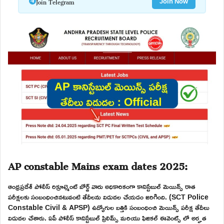
Join Telegram
Join Now
AP constable Mains exam dates 2025:
ఆంధ్రప్రదేశ్ పోలీస్ రిక్రూట్మెంట్ బోర్డ్ వారు అధికారికంగా కానిస్టేబుల్ మెయిన్స్ రాత
పరీక్షలకు సంబంధించినటువంటి తేదీలను విడుదల చేయడం జరిగింది. (SCT Police
Constable Civil & APSP) ఉద్యోగుల బత్తికి సంబంధించి మెయిన్స్ పరీక్ష తేదీలు
విడుదల చేశారు. ఏపీ పోలీస్ కానిస్టేబుల్ ప్రిలిమ్స్ మరియు ఫిజికల్ ఈవెంట్స్ లో అర్హత