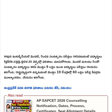
కావున ఇంటర్మీడియట్ మొదటి, రెండవ సంవత్సరం పరీక్షలు రాసినటువంటి విద్యార్థులు
tgbie.cgg.gov.in వెబ్సైట్లో ఫలితాలు చూసుకోగలరు. మొదటి మరియు రెండో
సంవత్సరం విద్యార్థులు కలిపి మొత్తం 9 లక్షల మంది విద్యార్థులు పరీక్షలు రాయడం
జరిగింది. రాష్ట్రవ్యాప్తంగా ఉన్నటువంటి మొత్తం 19 కేంద్రాల్లో 60 లక్షల పరీక్ష పేపర్లను
మూల్యాంకనం. చేయడం జరిగింది.
ఆంధ్రప్రదేశ్ పదవ తరగతి ఫలితాలు విడుదల తేదీ, సమయం
AP EAPCET 2026 Counselling
Notification, Dates, Process,
Certificates, Seat Allotment Details