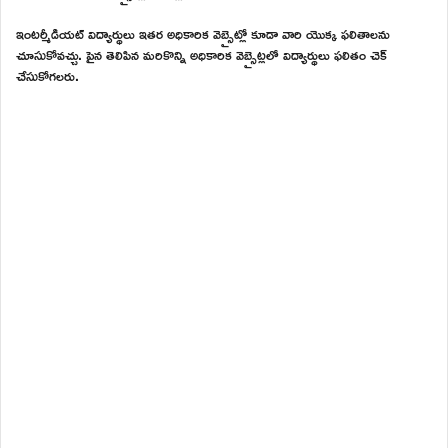
ఇంటర్మీడియట్ విద్యార్థులు ఇతర అధికారిక వెబ్సైట్లో కూడా వారి యొక్క ఫలితాలను
చూసుకోవచ్చు. పైన తెలిపిన మరికొన్ని అధికారిక వెబ్సైట్లలో విద్యార్థులు ఫలితం చెక్
చేసుకోగలరు.