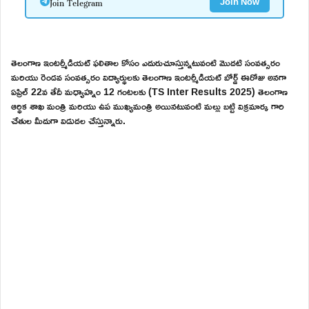
Join Telegram
Join Now
తెలంగాణ ఇంటర్మీడియట్ ఫలితాల కోసం ఎదురుచూస్తున్నటువంటి మొదటి సంవత్సరం
మరియు రెండవ సంవత్సరం విద్యార్థులకు తెలంగాణ ఇంటర్మీడియట్ బోర్డ్ ఈరోజు అనగా
ఏప్రిల్ 22వ తేదీ మధ్యాహ్నం 12 గంటలకు (TS Inter Results 2025) తెలంగాణ
ఆర్థిక శాఖ మంత్రి మరియు ఉప ముఖ్యమంత్రి అయినటువంటి మల్లు బట్టి విక్రమార్క గారి
చేతుల మీదుగా విడుదల చేస్తున్నారు.