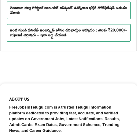
తెలంగాణ జిల్లా కోర్టులో జూనియర్ అసిస్టెంట్ ఉద్యోగాల భర్తీకి నోటిఫికేషన్ విడుదల
చేశారు
ఇంటి నుండి పనిచేసే ఇంటర్న్షిప్ కోసం దరఖాస్తుల ఆహ్వానం : నెలకు ₹20,000/-
stipend చెల్లిస్తారు – ఇలా అప్లై చేయండి
ABOUT US
FreeJobsInTelugu.com is a trusted Telugu information
platform dedicated to providing fast, accurate, and verified
updates on Government Jobs, Latest Notifications, Results,
Admit Cards, Exam Dates, Government Schemes, Trending
News, and Career Guidance.