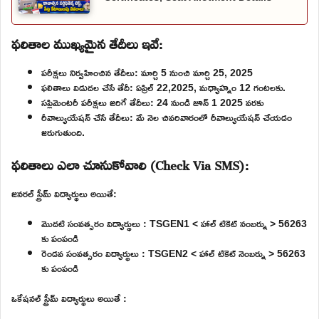
ఫలితాల ముఖ్యమైన తేదీలు ఇవే:
పరీక్షలు నిర్వహించిన తేదీలు: మార్చి 5 నుంచి మార్చి 25, 2025
ఫలితాలు విడుదల చేసే తేదీ: ఏప్రిల్ 22,2025, మధ్యాహ్నం 12 గంటలకు.
సప్లిమెంటరీ పరీక్షలు జరిగే తేదీలు: 24 నుండి జూన్ 1 2025 వరకు
రీవాల్యుయేషన్ చేసే తేదీలు: మే నెల చివరివారంలో రీవాల్యుయేషన్ చేయడం
జరుగుతుంది.
ఫలితాలు ఎలా చూసుకోవాలి (Check Via SMS):
జనరల్ స్ట్రీమ్ విద్యార్థులు అయితే:
మొదటి సంవత్సరం విద్యార్థులు : TSGEN1 < హాల్ టికెట్ నంబర్ను > 56263
కు పంపండి
రెండవ సంవత్సరం విద్యార్థులు : TSGEN2 < హాల్ టికెట్ నెంబర్ను > 56263
కు పంపండి
ఒకేషనల్ స్ట్రీమ్ విద్యార్థులు అయితే :