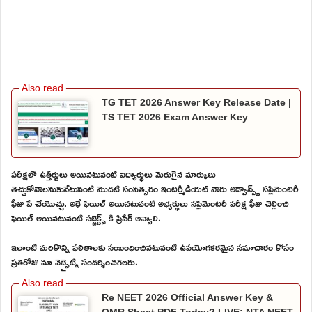
TG TET 2026 Answer Key Release Date |
TS TET 2026 Exam Answer Key
పరీక్షలో ఉత్తీర్ణులు అయినటువంటి విద్యార్థులు మెరుగైన మార్కులు
తెచ్చుకోవాలనుకునేటువంటి మొదటి సంవత్సరం ఇంటర్మీడియట్ వారు అడ్వాన్స్డ్ సప్లిమెంటరీ
ఫీజు పే చేయొచ్చు. అధే ఫెయిల్ అయినటువంటి అభ్యర్థులు సప్లిమెంటరీ పరీక్ష ఫీజు చెల్లించి
ఫెయిల్ అయినటువంటి సబ్జెక్ట్స్ కి ప్రిపేర్ అవ్వాలి.
ఇలాంటి మరికొన్ని ఫలితాలకు సంబంధించినటువంటి ఉపయోగకరమైన సమాచారం కోసం
ప్రతిరోజు మా వెబ్సైట్ని సందర్శించగలరు.
Re NEET 2026 Official Answer Key &