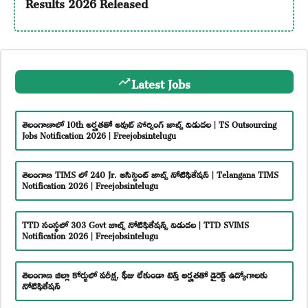
Results 2026 Released
Latest Jobs
తెలంగాణాలో 10th అర్హతతో అవుట్ సోర్సింగ్ జాబ్స్ విడుదల | TS Outsourcing
Jobs Notification 2026 | Freejobsintelugu
తెలంగాణ TIMS లో 240 Jr. అసిస్టెంట్ జాబ్స్ నోటిఫికేషన్ | Telangana TIMS
Notification 2026 | Freejobsintelugu
TTD సంస్థలో 303 Govt జాబ్స్ నోటిఫికేషన్స్ విడుదల | TTD SVIMS
Notification 2026 | Freejobsintelugu
తెలంగాణ జిల్లా కోర్టులో పరీక్ష, ఫీజు లేకుండా టెన్త్ అర్హతతో డైరెక్ట్ ఉద్యోగాలకు
నోటిఫికేషన్