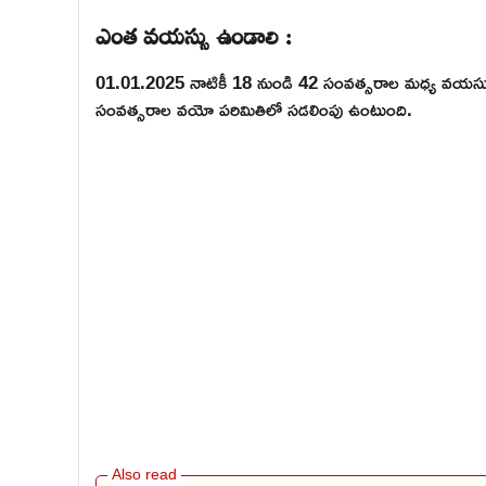
ఎంత వయస్సు ఉండాలి :
01.01.2025 నాటికీ 18 నుండి 42 సంవత్సరాల మధ్య వయస్
సంవత్సరాల వయో పరిమితిలో సడలింపు ఉంటుంది.