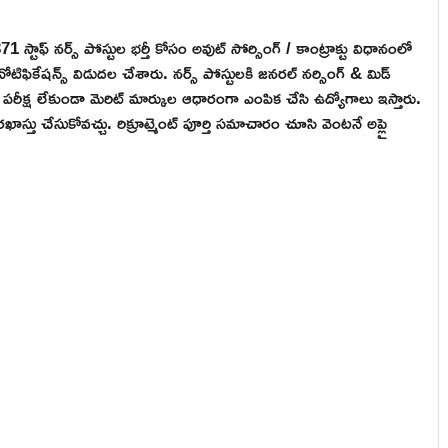
ి 371 స్టాఫ్ నర్స్ పోస్టుల భర్తీ కోసం అవుట్ సోర్సింగ్ / కాంట్రాక్టు విధానంలో
ోటిఫికేషన్స్ విడుదల చేశారు. నర్స్ పోస్టులకి జనరల్ నర్సింగ్ & మిడ్
రీక్ష లేకుండా మెరిట్ మార్కుల ఆధారంగా ఎంపిక చేసి ఉద్యోగాలు ఇస్తారు.
్తు చేసుకోవచ్చు. రిక్రూట్మెంట్ పూర్తి సమాచారం చూసి వెంటనే అప్లై