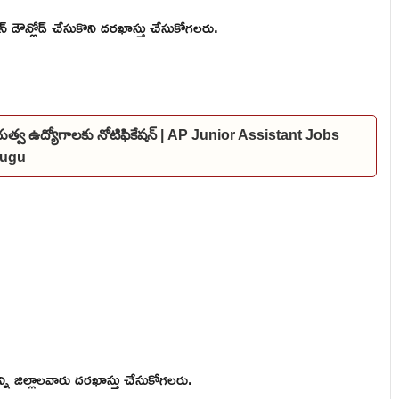
షన్ డౌన్లోడ్ చేసుకొని దరఖాస్తు చేసుకోగలరు.
ప్రభుత్వ ఉద్యోగాలకు నోటిఫికేషన్ | AP Junior Assistant Jobs
elugu
 అన్ని జిల్లాలవారు దరఖాస్తు చేసుకోగలరు.