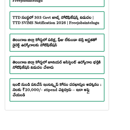
TTD సంస్థలో 303 Govt జాబ్స్ నోటిఫికేషన్స్ విడుదల |
TTD SVIMS Notification 2026 | Freejobsintelugu
తెలంగాణ జిల్లా కోర్టులో పరీక్ష, ఫీజు లేకుండా టెన్త్ అర్హతతో
డైరెక్ట్ ఉద్యోగాలకు నోటిఫికేషన్
తెలంగాణ జిల్లా కోర్టులో జూనియర్ అసిస్టెంట్ ఉద్యోగాల భర్తీకి
నోటిఫికేషన్ విడుదల చేశారు
ఇంటి నుండి పనిచేసే ఇంటర్న్షిప్ కోసం దరఖాస్తుల ఆహ్వానం :
నెలకు ₹20,000/- stipend చెల్లిస్తారు – ఇలా అప్లై
చేయండి