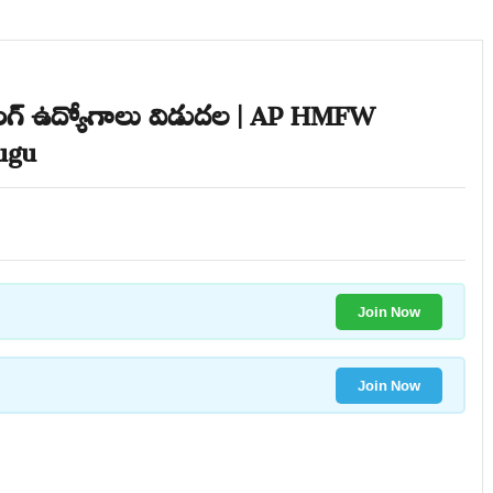
్సింగ్ ఉద్యోగాలు విడుదల | AP HMFW
lugu
Join Now
Join Now