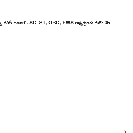
సు కలిగి ఉండాలి. SC, ST, OBC, EWS అభ్యర్థులకు మరో 05