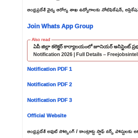
ఆంధ్రప్రదేశ్ వైద్య ఆరోగ్య శాఖ ఉద్యోగాలకు నోటిఫికేషన్, అప్లికే
Join Whats App Group
ఏపీ జిల్లా కలెక్టర్ కార్యాలయంలో జూనియర్ అసిస్టెంట్ 
Notification 2026 | Full Details – Freejobsint
Notification PDF 1
Notification PDF 2
Notification PDF 3
Official Website
ఆంధ్రప్రదేశ్ అవుట్ సోర్సింగ్ / కాంట్రాక్టు స్టాఫ్ నర్స్ పోస్టులకు