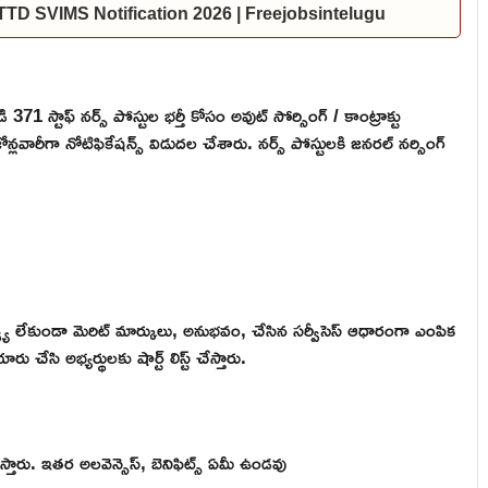
ల | TTD SVIMS Notification 2026 | Freejobsintelugu
371 స్టాఫ్ నర్స్ పోస్టుల భర్తీ కోసం అవుట్ సోర్సింగ్ / కాంట్రాక్టు
లవారీగా నోటిఫికేషన్స్ విడుదల చేశారు. నర్స్ పోస్టులకి జనరల్ నర్సింగ్
ర్వ్యూ లేకుండా మెరిట్ మార్కులు, అనుభవం, చేసిన సర్వీసెస్ ఆధారంగా ఎంపిక
ేసి అభ్యర్థులకు షార్ట్ లిస్ట్ చేస్తారు.
స్తారు. ఇతర అలవెన్సెస్, బెనిఫిట్స్ ఏమీ ఉండవు