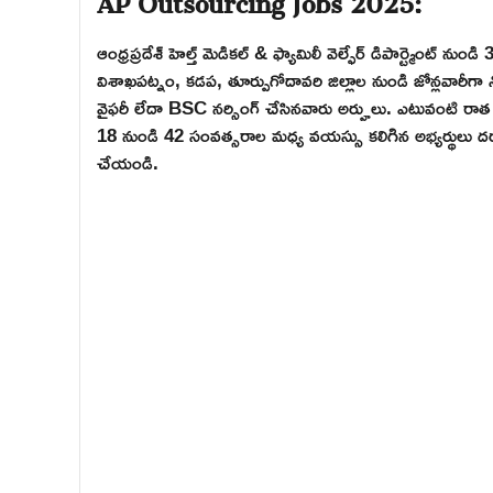
ఆంధ్రప్రదేశ్ హెల్త్ మెడికల్ & ఫ్యామిలీ వెల్ఫేర్ డిపార్ట్మెంట్ నుండ
విశాఖపట్నం, కడప, తూర్పుగోదావరి జిల్లాల నుండి జోన్లవారీగా న
వైఫరీ లేదా BSC నర్సింగ్ చేసినవారు అర్హులు. ఎటువంటి రాత ప
18 నుండి 42 సంవత్సరాల మధ్య వయస్సు కలిగిన అభ్యర్థులు దరఖాస
చేయండి.