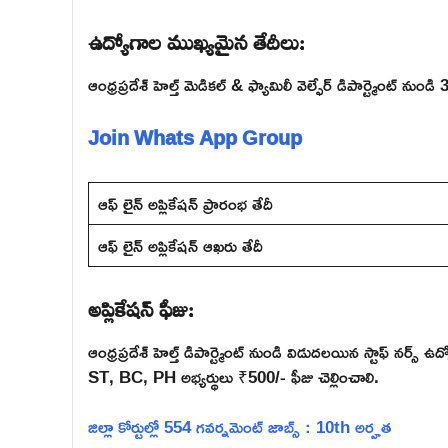
ఉద్యోగాల ముఖ్యమైన తేదీలు:
ఆంధ్రప్రదేశ్ హెల్త్ మెడికల్ & ఫ్యామిలీ వెల్ఫేర్ డిపార్ట్మెంట్ ను
Join Whats App Group
ఆఫ్ లైన్ అప్లికేషన్ ప్రారంభ తేదీ
ఆఫ్ లైన్ అప్లికేషన్ ఆఖరు తేదీ
అప్లికేషన్ ఫీజు:
ఆంధ్రప్రదేశ్ హెల్త్ డిపార్ట్మెంట్ నుండి విడుదలయిన స్టాఫ్ నర్
ST, BC, PH అభ్యర్థులు ₹500/- ఫీజు చెల్లించాలి.
జిల్లా కోర్టుల్లో 554 గవర్నమెంట్ జాబ్స్ : 10th అర్హత