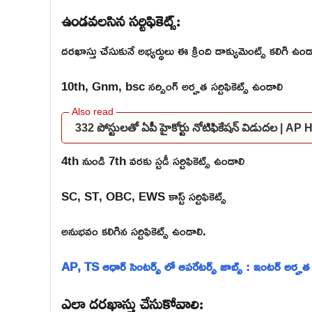
ఉండవలసిన సర్టిఫికెట్స్:
దరఖాస్తు చేసుకునే అభ్యర్థులు ఈ క్రింది డాక్యుమెంట్స్ కలిగి ఉండ
10th, Gnm, bsc నర్సింగ్ అర్హత సర్టిఫికెట్స్ ఉండాలి
332 పోస్టులతో ఏపీ హైకోర్టు నోటిఫికేషన్ విడుదల | A
4th నుండి 7th వరకు స్టడీ సర్టిఫికెట్స్ ఉండాలి
SC, ST, OBC, EWS కాస్ట్ సర్టిఫికెట్స్
అనుభవం కలిగిన సర్టిఫికెట్స్ ఉండాలి.
AP, TS ఆధార్ సెంటర్స్ లో ఆపరేటర్స్ జాబ్స్ : ఇంటర్ అర్హత
ఎలా దరఖాస్తు చేసుకోవాలి: