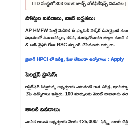
TTD సంస్థలో 303 Govt జాబ్స్ నోటిఫికేషన్స్ విడుద
పోస్టుల వివరాలు, వాటి అర్హతలు:
AP HMFW హెల్త్ మెడికల్ & ఫ్యామిలీ వెల్ఫేర్ డిపార్ట్మెంట్ నుండి 
విధానంలో విశాఖపట్నం, కడప, తూర్పుగోదావరి జిల్లాల నుండి జోన్
& మిడ్ వైఫరీ లేదా BSC నర్సింగ్ చేసినవారు అర్హులు.
వైజాగ్ HPCl లో పరీక్ష, ఫీజు లేకుండా ఉద్యోగాలు : Apply
సెలక్షన్ ప్రాసెస్:
అప్లికేషన్ పెట్టుకున్న అభ్యర్థులకు ఎటువంటి రాత పరీక్ష, ఇంట
చేసి ఉద్యోగాలు ఇస్తారు. 100 మార్కులకు మెరిట్ జాబితాను తయారు చ
శాలరీ వివరాలు:
ఎంపిక అయిన అభ్యర్థులకు నెలకు ₹25,000/- ఫిక్స్డ్ శాలరీ చెల్లి