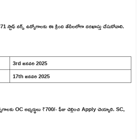
ండి 371 స్టాఫ్ నర్స్ ఉద్యోగాలకు ఈ క్రింది తేదీలలోగా దరఖాస్తు చేసుకోవాలి.
3rd జనవరి 2025
17th జనవరి 2025
స్ ఉద్యోగాలకు OC అభ్యర్థులు ₹700/- ఫీజు చెల్లించి Apply చెయ్యాలి. SC,