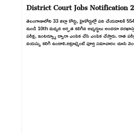
District Court Jobs Notification 
తెలంగాణాలోని 33 జిల్లా కోర్టు, హైకోర్టుల్లో పని చేయడానికి 55
నుండి 10th మధ్యన అర్హత కలిగిన అభ్యర్థులు అందరూ దరఖాస్
పరీక్ష, ఇంటర్వ్యూ ద్వారా ఎంపిక చేసి ఎంపిక చేస్తారు. రాత ప
వయస్సు కలిగి ఉండాలి.రిక్రూట్మెంట్ పూర్తి సమాచారం చూసి వె