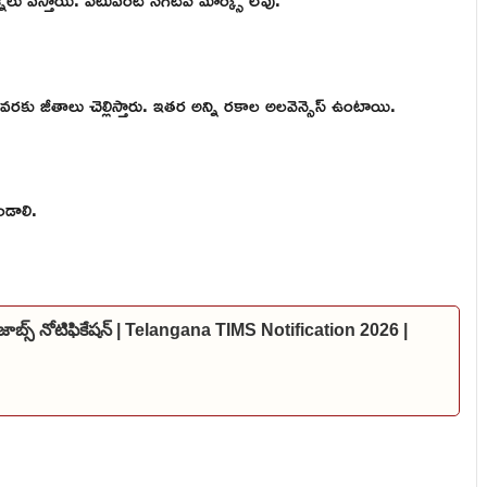
 వరకు జీతాలు చెల్లిస్తారు. ఇతర అన్ని రకాల అలవెన్సెస్ ఉంటాయి.
ండాలి.
జాబ్స్ నోటిఫికేషన్ | Telangana TIMS Notification 2026 |