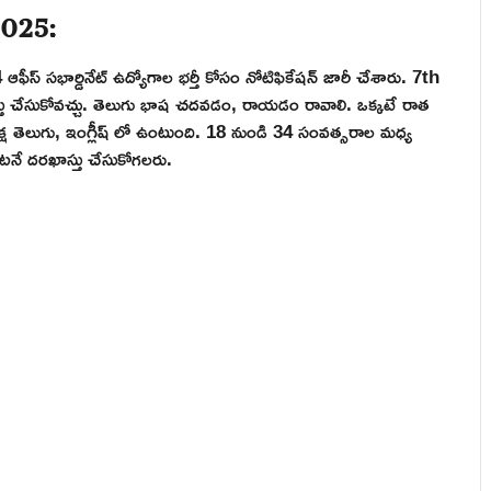
2025:
4 ఆఫీస్ సభార్డినేట్ ఉద్యోగాల భర్తీ కోసం నోటిఫికేషన్ జారీ చేశారు. 7th
తు చేసుకోవచ్చు. తెలుగు భాష చదవడం, రాయడం రావాలి. ఒక్కటే రాత
రీక్ష తెలుగు, ఇంగ్లీష్ లో ఉంటుంది. 18 నుండి 34 సంవత్సరాల మధ్య
ంటనే దరఖాస్తు చేసుకోగలరు.