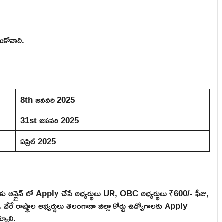
సుకోవాలి.
8th జనవరి 2025
31st జనవరి 2025
ఏప్రిల్ 2025
్థులకు ఆన్లైన్ లో Apply చేసే అభ్యర్థులు UR, OBC అభ్యర్థులు ₹600/- ఫీజు,
 రాష్ట్రాల అభ్యర్థులు తెలంగాణా జిల్లా కోర్టు ఉద్యోగాలకు Apply
్యాలి.