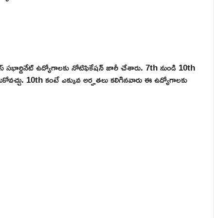
ఫీస్ సభార్డినేట్ ఉద్యోగాలకు నోటిఫికేషన్ జారీ చేశారు. 7th నుండి 10th
సుకోవచ్చు. 10th కంటే ఎక్కువ అర్హతలు కలిగినవారు ఈ ఉద్యోగాలకు