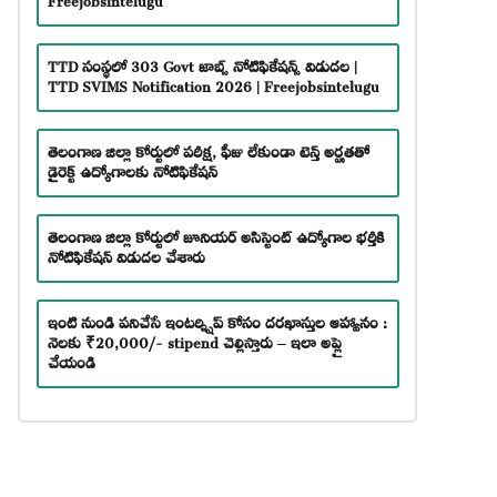
TTD సంస్థలో 303 Govt జాబ్స్ నోటిఫికేషన్స్ విడుదల |
TTD SVIMS Notification 2026 | Freejobsintelugu
తెలంగాణ జిల్లా కోర్టులో పరీక్ష, ఫీజు లేకుండా టెన్త్ అర్హతతో
డైరెక్ట్ ఉద్యోగాలకు నోటిఫికేషన్
తెలంగాణ జిల్లా కోర్టులో జూనియర్ అసిస్టెంట్ ఉద్యోగాల భర్తీకి
నోటిఫికేషన్ విడుదల చేశారు
ఇంటి నుండి పనిచేసే ఇంటర్న్షిప్ కోసం దరఖాస్తుల ఆహ్వానం :
నెలకు ₹20,000/- stipend చెల్లిస్తారు – ఇలా అప్లై
చేయండి