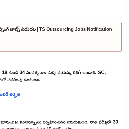
్సింగ్ జాబ్స్ విడుదల | TS Outsourcing Jobs Notification
యర్థులకు 18 నుండి 34 సంవత్సరాల మధ్య వయస్సు కలిగి ఉండాలి. SC,
ిలో సడలింపు ఉంటుంది.
ఇంటర్ అర్హత
05 మార్కులకు ఇంటర్వ్యూలు నిర్వహించడం జరుగుతుంది. రాత పరీక్షలో 30
్నలు వస్తాయి. ఎటువంటి నెగటివ్ మార్క్స్ లేవు.