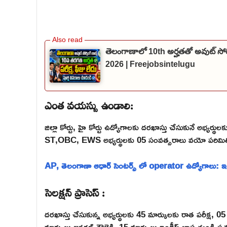
తెలంగాణాలో 10th అర్హతతో అవుట్ సోర
2026 | Freejobsintelugu
ఎంత వయస్సు ఉండాలి:
జిల్లా కోర్టు, హై కోర్టు ఉద్యోగాలకు దరఖాస్తు చేసుకునే అభ్
ST,OBC, EWS అభ్యర్థులకు 05 సంవత్సరాలు వయో పరిమిత
AP, తెలంగాణా ఆధార్ సెంటర్స్ లో operator ఉద్యోగాలు: 
సెలక్షన్ ప్రాసెస్ :
దరఖాస్తు చేసుకున్న అభ్యర్థులకు 45 మార్కులకు రాత పరీక్ష, 
మార్కులు జనరల్ నౌలెడ్జి, 15 మార్కులు ఇంగ్లీష్ భాష నుండి ప్రశ