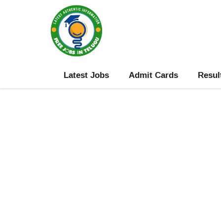
Skip
to
content
Latest Jobs
Admit Cards
Resul