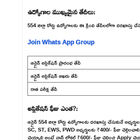
ఉద్యోగాల ముఖ్యమైన తేదీలు:
554 జిల్లా కోర్టు ఉద్యోగాలకు ఈ క్రింది తేదీలలోగా దరఖాస్తు చే
Join Whats App Group
ఆన్లైన్ అప్లికేషన్ ప్రారంభ తేదీ
ఆన్లైన్ అప్లికేషన్ ఆఖరు తేదీ
రాత పరీక్ష తేదీ
అప్లికేషన్ ఫీజు ఎంత?:
ఆన్లైన్ 554 జిల్లా కోర్టు ఉద్యోగాలకు దరఖాస్తు చేసుకునే అభ్యర
SC, ST, EWS, PWD అభ్యర్థులకు ₹400/- ఫీజు చెల్లించాలి. వేరే
చెయ్యాలి అంటే నాన్ లోకల్ ₹600/- ఫీజు చెల్లించి Apply చెయ