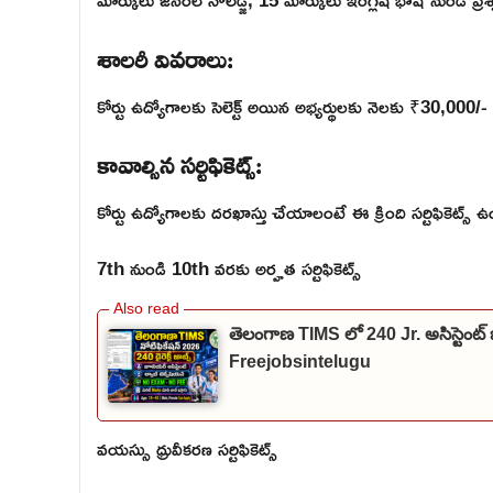
శాలరీ వివరాలు:
కోర్టు ఉద్యోగాలకు సెలెక్ట్ అయిన అభ్యర్థులకు నెలకు ₹30,000/-
కావాల్సిన సర్టిఫికెట్స్:
కోర్టు ఉద్యోగాలకు దరఖాస్తు చేయాలంటే ఈ క్రింది సర్టిఫికెట్స్ ఉ
7th నుండి 10th వరకు అర్హత సర్టిఫికెట్స్
తెలంగాణ TIMS లో 240 Jr. అసిస్టెంట్ 
Freejobsintelugu
వయస్సు ధ్రువీకరణ సర్టిఫికెట్స్