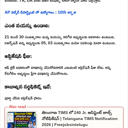
ఉంటుంది. TA, DA వంటి ఇతర బెనిఫిట్స్ కూడా బ్యాంక్ వారు చెల్లిస్తారు.
AP వెల్ఫేర్ డిపార్ట్మెంట్ లో ఉద్యోగాలు : 10th అర్హత
ఎంత వయస్సు ఉండాలి:
21 నుండి 30 సంవత్సరాల మధ్య వయస్సు కలిగిన అభ్యర్థులకు అవకాశం ఉంటుంది.
రిజర్వేషన్ ఉన్న అభ్యర్థులకు 05, 03 సంవత్సరాల వయో సడలింపు కూడా ఉంటుంది.
అప్లికేషన్ ఫీజు:
ఆఫ్ లైన్ విధానంలో దరఖాస్తు చేసుకోవడానికి ఎటువంటి అప్లికేషన్ ఫీజు లేదు. అన్ని
కేటగిరీల అభ్యర్థులు ఫ్రీగా దరఖాస్తు చేసుకోగలరు.
కావాల్సిన సర్టిఫికెట్స్ ఇవే:
పూర్తి చేసిన అప్లికేషన్ ఫారం
తెలంగాణ TIMS లో 240 Jr. అసిస్టెంట్ జాబ్స్
నోటిఫికేషన్ | Telangana TIMS Notification
2026 | Freejobsintelugu