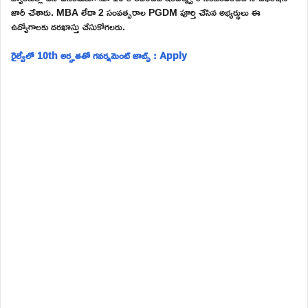
జారీ చేశారు. MBA లేదా 2 సంవత్సరాల PGDM పూర్తి చేసిన అభ్యర్థులు ఈ
ఉద్యోగాలకు దరఖాస్తు చేసుకోగలరు.
రైల్వేలో 10th అర్హతతో గవర్నమెంట్ జాబ్స్ : Apply