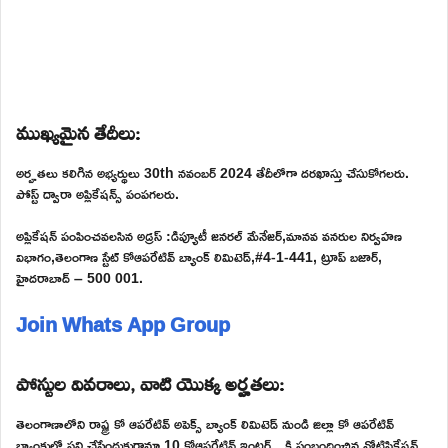
ముఖ్యమైన తేదీలు:
అర్హతలు కలిగిన అభ్యర్థులు 30th నవంబర్ 2024 తేదీలోగా దరఖాస్తు చేసుకోగలరు.
పోస్ట్ ద్వారా అప్లికేషన్స్ పంపగలరు.
అప్లికేషన్ పంపించవలసిన అడ్రస్ :డిప్యూటీ జనరల్ మేనేజర్,మానవ వనరుల నిర్వహణ
విభాగం,తెలంగాణ స్టేట్ కోఆపరేటివ్ బ్యాంక్ లిమిటెడ్,#4-1-441, ట్రూప్ బజార్,
హైదరాబాద్ – 500 001.
Join Whats App Group
పోస్టుల వివరాలు, వాటి యొక్క అర్హతలు:
తెలంగాణాలోని రాష్ట్ర కో ఆపరేటివ్ అపెక్స్ బ్యాంక్ లిమిటెడ్ నుండి జిల్లా కో ఆపరేటివ్
బ్యాంకుల్లో పని చేసేందుకుగానూ 10 కోఆపరేటివ్ ఇంటర్న్స్ కి సంబందించిన నోటిఫికేషన్