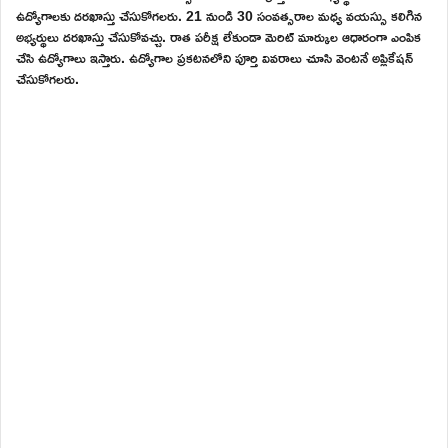
ఉద్యోగాలకు దరఖాస్తు చేసుకోగలరు. 21 నుండి 30 సంవత్సరాల మధ్య వయస్సు కలిగిన
అభ్యర్థులు దరఖాస్తు చేసుకోవచ్చు. రాత పరీక్ష లేకుండా మెరిట్ మార్కుల ఆధారంగా ఎంపిక
చేసి ఉద్యోగాలు ఇస్తారు. ఉద్యోగాల ప్రకటనలోని పూర్తి వివరాలు చూసి వెంటనే అప్లికేషన్
చేసుకోగలరు.