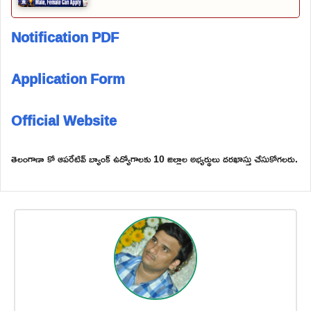
Notification PDF
Application Form
Official Website
తెలంగాణా కో ఆపరేటివ్ బ్యాంక్ ఉద్యోగాలకు 10 జిల్లాల అభ్యర్థులు దరఖాస్తు చేసుకోగలరు.