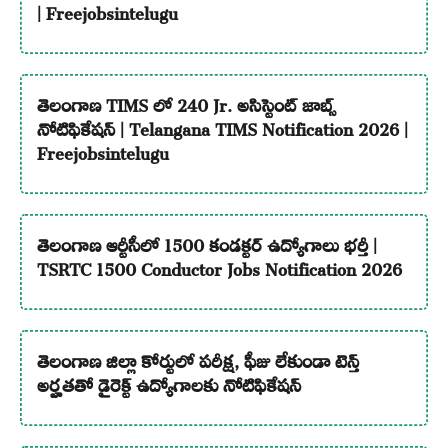
| Freejobsintelugu
తెలంగాణ TIMS లో 240 Jr. అసిస్టెంట్ జాబ్స్
నోటిఫికేషన్ | Telangana TIMS Notification 2026 |
Freejobsintelugu
తెలంగాణ ఆర్టీసీలో 1500 కండక్టర్ ఉద్యోగాలు భర్తీ |
TSRTC 1500 Conductor Jobs Notification 2026
తెలంగాణ జిల్లా కోర్టులో పరీక్ష, ఫీజు లేకుండా టెన్త్
అర్హతతో డైరెక్ట్ ఉద్యోగాలకు నోటిఫికేషన్