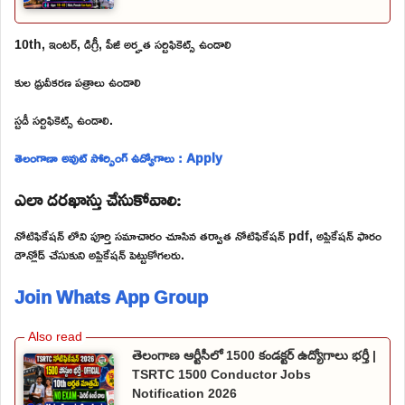
10th, ఇంటర్, డిగ్రీ, పీజీ అర్హత సర్టిఫికెట్స్ ఉండాలి
కుల ధ్రువీకరణ పత్రాలు ఉండాలి
స్టడీ సర్టిఫికెట్స్ ఉండాలి.
తెలంగాణా అవుట్ సోర్సింగ్ ఉద్యోగాలు : Apply
ఎలా దరఖాస్తు చేసుకోవాలి:
నోటిఫికేషన్ లోని పూర్తి సమాచారం చూసిన తర్వాత నోటిఫికేషన్ pdf, అప్లికేషన్ ఫారం
డౌన్లోడ్ చేసుకుని అప్లికేషన్ పెట్టుకోగలరు.
Join Whats App Group
తెలంగాణ ఆర్టీసీలో 1500 కండక్టర్ ఉద్యోగాలు భర్తీ |
TSRTC 1500 Conductor Jobs
Notification 2026