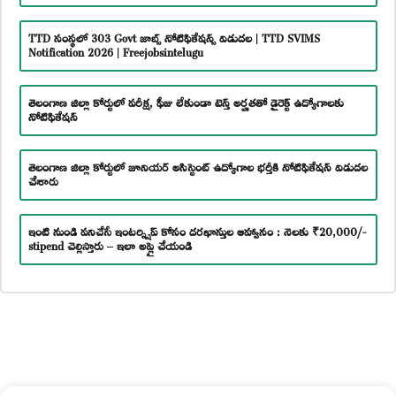
TTD సంస్థలో 303 Govt జాబ్స్ నోటిఫికేషన్స్ విడుదల | TTD SVIMS
Notification 2026 | Freejobsintelugu
తెలంగాణ జిల్లా కోర్టులో పరీక్ష, ఫీజు లేకుండా టెన్త్ అర్హతతో డైరెక్ట్ ఉద్యోగాలకు
నోటిఫికేషన్
తెలంగాణ జిల్లా కోర్టులో జూనియర్ అసిస్టెంట్ ఉద్యోగాల భర్తీకి నోటిఫికేషన్ విడుదల
చేశారు
ఇంటి నుండి పనిచేసే ఇంటర్న్షిప్ కోసం దరఖాస్తుల ఆహ్వానం : నెలకు ₹20,000/-
stipend చెల్లిస్తారు – ఇలా అప్లై చేయండి