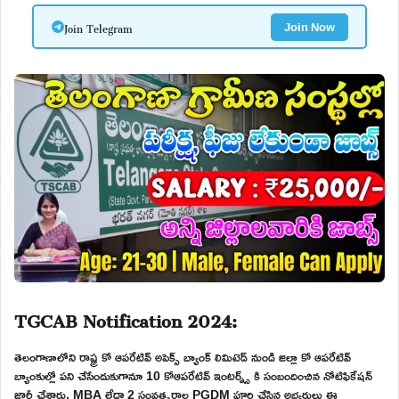
Join Telegram
Join Now
TGCAB Notification 2024:
తెలంగాణాలోని రాష్ట్ర కో ఆపరేటివ్ అపెక్స్ బ్యాంక్ లిమిటెడ్ నుండి జిల్లా కో ఆపరేటివ్
బ్యాంకుల్లో పని చేసేందుకుగానూ 10 కోఆపరేటివ్ ఇంటర్న్స్ కి సంబందించిన నోటిఫికేషన్
జారీ చేశారు. MBA లేదా 2 సంవత్సరాల PGDM పూర్తి చేసిన అభ్యర్థులు ఈ