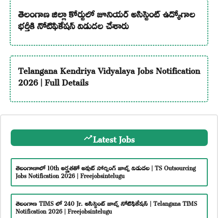
తెలంగాణ జిల్లా కోర్టులో జూనియర్ అసిస్టెంట్ ఉద్యోగాల
భర్తీకి నోటిఫికేషన్ విడుదల చేశారు
Telangana Kendriya Vidyalaya Jobs Notification
2026 | Full Details
Latest Jobs
తెలంగాణాలో 10th అర్హతతో అవుట్ సోర్సింగ్ జాబ్స్ విడుదల | TS Outsourcing
Jobs Notification 2026 | Freejobsintelugu
తెలంగాణ TIMS లో 240 Jr. అసిస్టెంట్ జాబ్స్ నోటిఫికేషన్ | Telangana TIMS
Notification 2026 | Freejobsintelugu