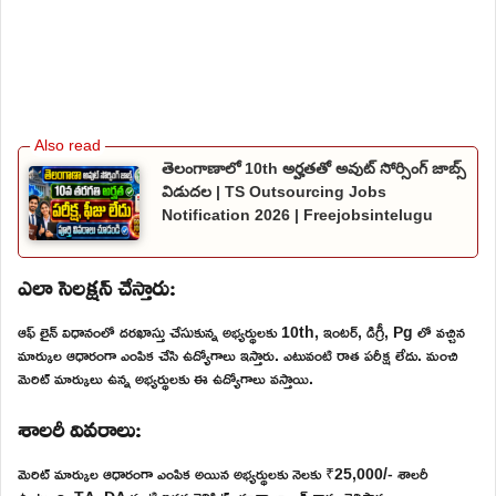
తెలంగాణాలో 10th అర్హతతో అవుట్ సోర్సింగ్ జాబ్స్
విడుదల | TS Outsourcing Jobs
Notification 2026 | Freejobsintelugu
ఎలా సెలక్షన్ చేస్తారు:
ఆఫ్ లైన్ విధానంలో దరఖాస్తు చేసుకున్న అభ్యర్థులకు 10th, ఇంటర్, డిగ్రీ, Pg లో వచ్చిన
మార్కుల ఆధారంగా ఎంపిక చేసి ఉద్యోగాలు ఇస్తారు. ఎటువంటి రాత పరీక్ష లేదు. మంచి
మెరిట్ మార్కులు ఉన్న అభ్యర్థులకు ఈ ఉద్యోగాలు వస్తాయి.
శాలరీ వివరాలు:
మెరిట్ మార్కుల ఆధారంగా ఎంపిక అయిన అభ్యర్థులకు నెలకు ₹25,000/- శాలరీ