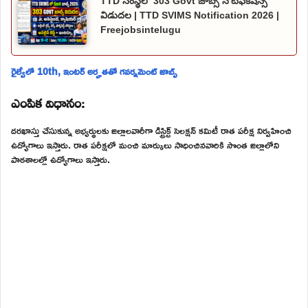
TTD సంస్థలో 303 Govt జాబ్స్ నోటిఫికేషన్స్
విడుదల | TTD SVIMS Notification 2026 |
Freejobsintelugu
రైల్వేలో 10th, ఇంటర్ అర్హతతో గవర్నమెంట్ జాబ్స్
ఎంపిక విధానం:
దరఖాస్తు చేసుకున్న అభ్యర్థులకు జిల్లాలవారీగా డిస్ట్రిక్ట్ సెలక్షన్ కమిటీ రాత పరీక్ష నిర్వహించి
ఉద్యోగాలు ఇస్తారు. రాత పరీక్షలో మంచి మార్కులు సాధించినవారికి సొంత జిల్లాలోని
పాఠశాలల్లో ఉద్యోగాలు ఇస్తారు.