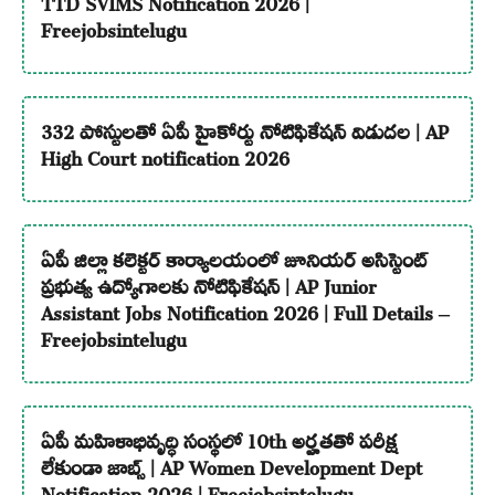
Freejobsintelugu
332 పోస్టులతో ఏపీ హైకోర్టు నోటిఫికేషన్ విడుదల | AP
High Court notification 2026
ఏపీ జిల్లా కలెక్టర్ కార్యాలయంలో జూనియర్ అసిస్టెంట్
ప్రభుత్వ ఉద్యోగాలకు నోటిఫికేషన్ | AP Junior
Assistant Jobs Notification 2026 | Full Details –
Freejobsintelugu
ఏపీ మహిళాభివృద్ధి సంస్థలో 10th అర్హతతో పరీక్ష
లేకుండా జాబ్స్ | AP Women Development Dept
Notification 2026 | Freejobsintelugu