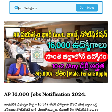
Join Telegram
Join Now
AP 16,000 Jobs Notification 2024:
ఆంధ్రప్రదేశ్ ప్రభుత్వం కొత్తగా 16,347 టీచర్ పోస్టులను DSC పరీక్ష ద్వారా భర్తీ
చేసేందుకు నోటిఫికేషన్ జారీ చేయబోతున్నారు. డిసెంబర్ 6న నోటిఫికేషన్ విడుదల