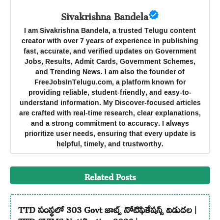
Sivakrishna Bandela
I am Sivakrishna Bandela, a trusted Telugu content
creator with over 7 years of experience in publishing
fast, accurate, and verified updates on Government
Jobs, Results, Admit Cards, Government Schemes,
and Trending News. I am also the founder of
FreeJobsInTelugu.com, a platform known for
providing reliable, student-friendly, and easy-to-
understand information. My Discover-focused articles
are crafted with real-time research, clear explanations,
and a strong commitment to accuracy. I always
prioritize user needs, ensuring that every update is
helpful, timely, and trustworthy.
Related Posts
TTD సంస్థలో 303 Govt జాబ్స్ నోటిఫికేషన్స్ విడుదల |
TTD SVIMS Notification 2026 |