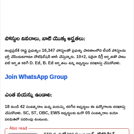
పోస్టుల వివరాలు, వాటి యొక్క అర్హతలు:
ఆంధ్రప్రదేశ్ రాష్ట్ర ప్రభుత్వం 16,347 పోస్టులతో ప్రభుత్వ పాఠశాలలోని టీచర్ పోస్టులను
భర్తీ చేసేందుకుగానూ నోటిఫికేషన్ జారీ చేస్తున్నారు. 10+2, ఏదైనా డిగ్రీ అర్హతతో పాటు
టెట్ అర్హత కలిగి D. Ed, B. Ed అర్హతలు ఉన్న అభ్యర్థులు దరఖాస్తు చేసుకోవాలి.
Join WhatsApp Group
ఎంత వయస్సు ఉండాలి:
18 నుండి 42 సంవత్సరాల మధ్య వయస్సు కలిగిన అభ్యర్థులు ఈ ఉద్యోగాలకు దరఖాస్తు
చేసుకోవాలి. SC, ST, OBC, EWS అభ్యర్థులకు మరో 05 సంవత్సరాల వయో
పరిమితిలో సడలింపు ఉంటుంది.