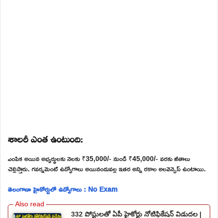
శాలరీ ఎంత ఉంటుంది:
ఎంపిక అయిన అభ్యర్థులకు నెలకు ₹35,000/- నుండి ₹45,000/- వరకు జీతాలు
చెల్లిస్తారు. గవర్నమెంట్ ఉద్యోగాలు అయినందువల్ల ఇతర అన్ని రకాల అలవెన్సెస్ ఉంటాయి.
తెలంగాణా హైకోర్టులో ఉద్యోగాలు : No Exam
332 పోస్టులతో ఏపీ హైకోర్టు నోటిఫికేషన్ విడుదల |