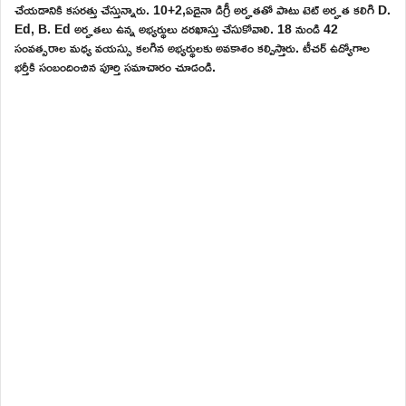
చేయడానికి కసరత్తు చేస్తున్నారు. 10+2,ఏదైనా డిగ్రీ అర్హతతో పాటు టెట్ అర్హత కలిగి D.
Ed, B. Ed అర్హతలు ఉన్న అభ్యర్థులు దరఖాస్తు చేసుకోవాలి. 18 నుండి 42
సంవత్సరాల మధ్య వయస్సు కలగిన అభ్యర్థులకు అవకాశం కల్పిస్తారు. టీచర్ ఉద్యోగాల
భర్తీకి సంబందించిన పూర్తి సమాచారం చూడండి.