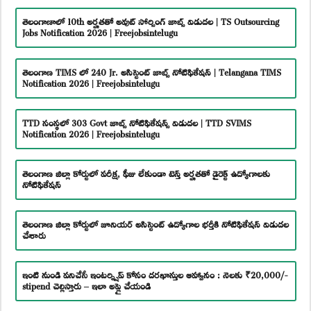
తెలంగాణాలో 10th అర్హతతో అవుట్ సోర్సింగ్ జాబ్స్ విడుదల | TS Outsourcing
Jobs Notification 2026 | Freejobsintelugu
తెలంగాణ TIMS లో 240 Jr. అసిస్టెంట్ జాబ్స్ నోటిఫికేషన్ | Telangana TIMS
Notification 2026 | Freejobsintelugu
TTD సంస్థలో 303 Govt జాబ్స్ నోటిఫికేషన్స్ విడుదల | TTD SVIMS
Notification 2026 | Freejobsintelugu
తెలంగాణ జిల్లా కోర్టులో పరీక్ష, ఫీజు లేకుండా టెన్త్ అర్హతతో డైరెక్ట్ ఉద్యోగాలకు
నోటిఫికేషన్
తెలంగాణ జిల్లా కోర్టులో జూనియర్ అసిస్టెంట్ ఉద్యోగాల భర్తీకి నోటిఫికేషన్ విడుదల
చేశారు
ఇంటి నుండి పనిచేసే ఇంటర్న్షిప్ కోసం దరఖాస్తుల ఆహ్వానం : నెలకు ₹20,000/-
stipend చెల్లిస్తారు – ఇలా అప్లై చేయండి