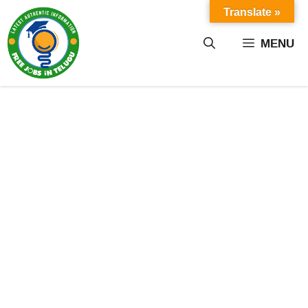
Skip
Translate »
to
content
MENU