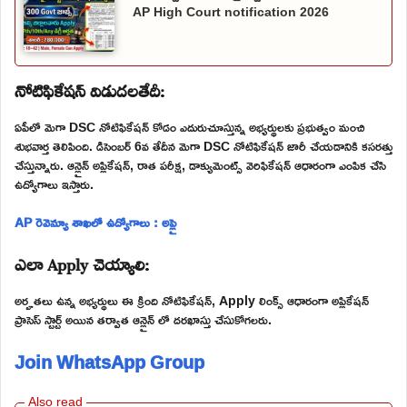
AP High Court notification 2026
నోటిఫికేషన్ విడుదలతేదీ:
ఏపీలో మెగా DSC నోటిఫికేషన్ కోడం ఎదురుచూస్తున్న అభ్యర్థులకు ప్రభుత్వం మంచి
శుభవార్త తెలిపింది. డిసెంబర్ 6వ తేదీన మెగా DSC నోటిఫికేషన్ జారీ చేయడానికి కసరత్తు
చేస్తున్నారు. ఆన్లైన్ అప్లికేషన్, రాత పరీక్ష, డాక్యుమెంట్స్ వెరిఫికేషన్ ఆధారంగా ఎంపిక చేసి
ఉద్యోగాలు ఇస్తారు.
AP రెవెన్యూ శాఖలో ఉద్యోగాలు : అప్లై
ఎలా Apply చెయ్యాలి:
అర్హతలు ఉన్న అభ్యర్థులు ఈ క్రింది నోటిఫికేషన్, Apply లింక్స్ ఆధారంగా అప్లికేషన్
ప్రాసెస్ స్టార్ట్ అయిన తర్వాత ఆన్లైన్ లో దరఖాస్తు చేసుకోగలరు.
Join WhatsApp Group