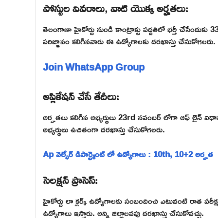
పోస్టుల వివరాలు, వాటి యొక్క అర్హతలు:
తెలంగాణా హైకోర్టు నుండి కాంట్రాక్టు పద్దతిలో భర్తీ చేసేందుకు 3
పరిజ్ఞానం కలిగినవారు ఈ ఉద్యోగాలకు దరఖాస్తు చేసుకోగలరు.
Join WhatsApp Group
అప్లికేషన్ చేసే తేదీలు:
అర్హతలు కలిగిన అభ్యర్థులు 23rd నవంబర్ లోగా ఆఫ్ లైన్ విధాన
అభ్యర్థులు ఉచితంగా దరఖాస్తు చేసుకోగలరు.
Ap వెల్ఫేర్ డిపార్ట్మెంట్ లో ఉద్యోగాలు : 10th, 10+2 అర్హత
సెలక్షన్ ప్రాసెస్:
హైకోర్టు లా క్లర్క్ ఉద్యోగాలకు సంబందించి ఎటువంటి రాత పరీక్
ఉద్యోగాలు ఇస్తారు. అన్ని జిల్లాలవఫు దరఖాస్తు చేసుకోవచ్చు.