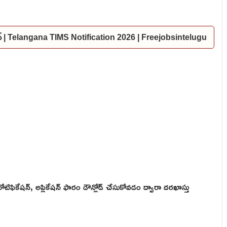
కేషన్ | Telangana TIMS Notification 2026 | Freejobsintelugu
నోటిఫికేషన్, అప్లికేషన్ ఫారం డౌన్లోడ్ చేసుకోవడం ద్వారా దరఖాస్తు