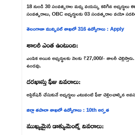
18 నుండి 30 సంవత్సరాల మధ్య వయస్సు కలిగిన అభ్యర్థులు ఈ ఉ
సంవత్సరాలు, OBC అభ్యర్థులకు 03 సంవత్సరాల వయో సడలి
తెలంగాణా మున్సిపల్ శాఖలో 316 ఉద్యోగాలు : Apply
శాలరీ ఎంత ఉంటుంది:
ఎంపిక అయిన అభ్యర్థులకు నెలకు ₹27,000/- శాలరీ చెల్లిస్తారు.
ఉండవు.
దరఖాస్తు ఫీజు వివరాలు:
అప్లికేషన్ చేసుకునే అభ్యర్థులు ఎటువంటి ఫీజు చెల్లించాల్సిన 
జిల్లా తపాలా శాఖలో ఉద్యోగాలు : 10th అర్హత
ముఖ్యమైన డాక్యుమెంట్స్ వివరాలు: