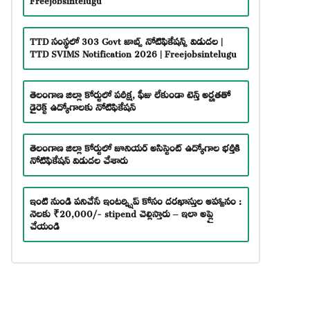
TTD సంస్థలో 303 Govt జాబ్స్ నోటిఫికేషన్స్ విడుదల |
TTD SVIMS Notification 2026 | Freejobsintelugu
తెలంగాణ జిల్లా కోర్టులో పరీక్ష, ఫీజు లేకుండా టెన్త్ అర్హతతో
డైరెక్ట్ ఉద్యోగాలకు నోటిఫికేషన్
తెలంగాణ జిల్లా కోర్టులో జూనియర్ అసిస్టెంట్ ఉద్యోగాల భర్తీకి
నోటిఫికేషన్ విడుదల చేశారు
ఇంటి నుండి పనిచేసే ఇంటర్న్షిప్ కోసం దరఖాస్తుల ఆహ్వానం :
నెలకు ₹20,000/- stipend చెల్లిస్తారు – ఇలా అప్లై
చేయండి