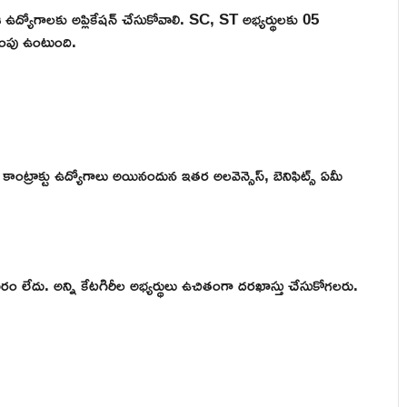
ద్యోగాలకు అప్లికేషన్ చేసుకోవాలి. SC, ST అభ్యర్థులకు 05
ంపు ఉంటుంది.
 కాంట్రాక్టు ఉద్యోగాలు అయినందున ఇతర అలవెన్సెస్, బెనిఫిట్స్ ఏమీ
అవసరం లేదు. అన్ని కేటగిరీల అభ్యర్థులు ఉచితంగా దరఖాస్తు చేసుకోగలరు.