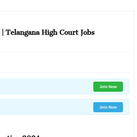
ాలు | Telangana High Court Jobs
Join Now
Join Now
ication 2024: