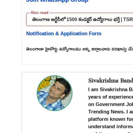
తెలంగాణ ఆర్టీసీలో 1500 కండక్టర్ ఉద్యోగాలు భర్తీ
Notification & Application Form
తెలంగాణా హైకోర్టు ఉద్యోగాలము అన్ని జిల్లాలవారు దరఖాస్తు చ
Sivakrishna Band
I am Sivakrishna B
years of experience
on Government Job
Trending News. I a
platform known for 
understand informa