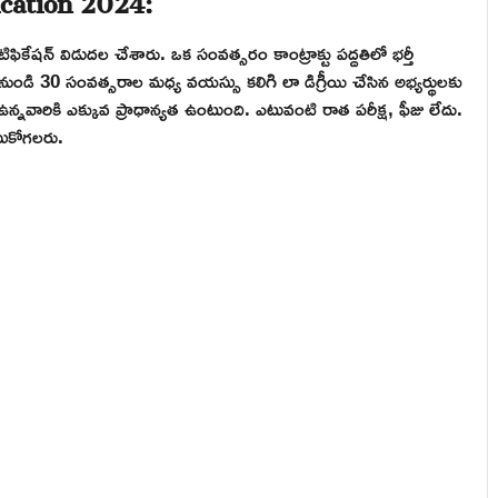
టిఫికేషన్ విడుదల చేశారు. ఒక సంవత్సరం కాంట్రాక్టు పద్దతిలో భర్తీ
ుండి 30 సంవత్సరాల మధ్య వయస్సు కలిగి లా డిగ్రీయి చేసిన అభ్యర్థులకు
్నవారికి ఎక్కువ ప్రాధాన్యత ఉంటుంది. ఎటువంటి రాత పరీక్ష, ఫీజు లేదు.
సుకోగలరు.