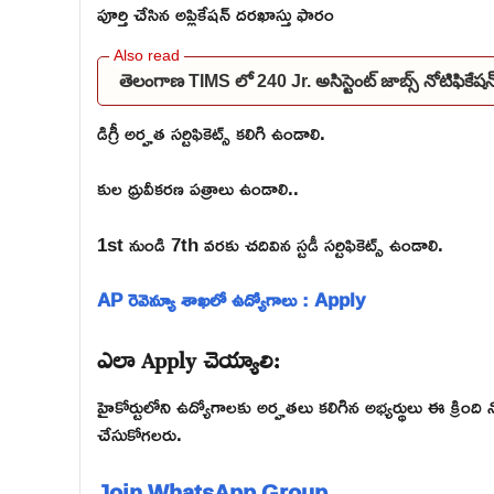
పూర్తి చేసిన అప్లికేషన్ దరఖాస్తు ఫారం
తెలంగాణ TIMS లో 240 Jr. అసిస్టెంట్ జాబ్స్ నోటిఫి
డిగ్రీ అర్హత సర్టిఫికెట్స్ కలిగి ఉండాలి.
కుల ధ్రువీకరణ పత్రాలు ఉండాలి..
1st నుండి 7th వరకు చదివిన స్టడీ సర్టిఫికెట్స్ ఉండాలి.
AP రెవెన్యూ శాఖలో ఉద్యోగాలు : Apply
ఎలా Apply చెయ్యాలి:
హైకోర్టులోని ఉద్యోగాలకు అర్హతలు కలిగిన అభ్యర్థులు ఈ క్రింది 
చేసుకోగలరు.
Join WhatsApp Group