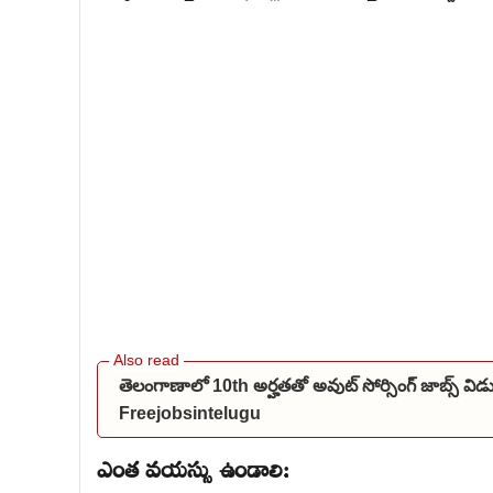
తెలంగాణాలో 10th అర్హతతో అవుట్ సోర్సింగ్ జాబ్స్ 
Freejobsintelugu
ఎంత వయస్సు ఉండాలి: