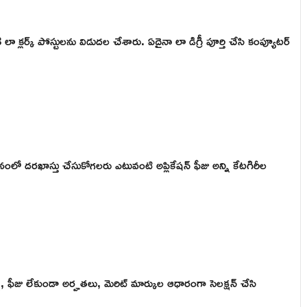
3 లా క్లర్క్ పోస్టులను విడుదల చేశారు. ఏదైనా లా డిగ్రీ పూర్తి చేసి కంప్యూటర్
ంలో దరఖాస్తు చేసుకోగలరు ఎటువంటి అప్లికేషన్ ఫీజు అన్ని కేటగిరీల
ష, ఫీజు లేకుండా అర్హతలు, మెరిట్ మార్కుల ఆధారంగా సెలక్షన్ చేసి