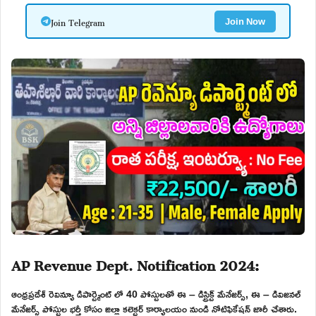
Join Telegram
Join Now
AP Revenue Dept. Notification 2024:
ఆంధ్రప్రదేశ్ రెవిన్యూ డిపార్ట్మెంట్ లో 40 పోస్టులతో ఈ – డిస్ట్రిక్ట్ మేనేజర్స్, ఈ – డివిజనల్
మేనేజర్స్ పోస్టుల భర్తీ కోసం జిల్లా కలెక్టర్ కార్యాలయం నుండి నోటిఫికేషన్ జారీ చేశారు.