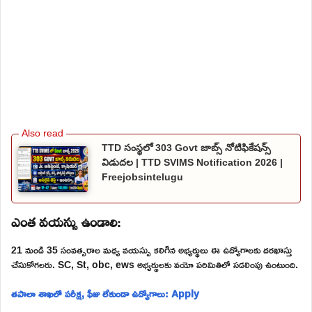
TTD సంస్థలో 303 Govt జాబ్స్ నోటిఫికేషన్స్
విడుదల | TTD SVIMS Notification 2026 |
Freejobsintelugu
ఎంత వయస్సు ఉండాలి:
21 నుండి 35 సంవత్సరాల మధ్య వయస్సు కలిగిన అభ్యర్థులు ఈ ఉద్యోగాలకు దరఖాస్తు
చేసుకోగలరు. SC, St, obc, ews అభ్యర్థులకు వయో పరిమితిలో సడలింపు ఉంటుంది.
తపాలా శాఖలో పరీక్ష, ఫీజు లేకుండా ఉద్యోగాలు: Apply