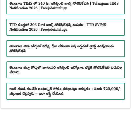
తెలంగాణ TIMS లో 240 Jr. అసిస్టెంట్ జాబ్స్ నోటిఫికేషన్ | Telangana TIMS
Notification 2026 | Freejobsintelugu
TTD సంస్థలో 303 Govt జాబ్స్ నోటిఫికేషన్స్ విడుదల | TTD SVIMS
Notification 2026 | Freejobsintelugu
తెలంగాణ జిల్లా కోర్టులో పరీక్ష, ఫీజు లేకుండా టెన్త్ అర్హతతో డైరెక్ట్ ఉద్యోగాలకు
నోటిఫికేషన్
తెలంగాణ జిల్లా కోర్టులో జూనియర్ అసిస్టెంట్ ఉద్యోగాల భర్తీకి నోటిఫికేషన్ విడుదల
చేశారు
ఇంటి నుండి పనిచేసే ఇంటర్న్షిప్ కోసం దరఖాస్తుల ఆహ్వానం : నెలకు ₹20,000/-
stipend చెల్లిస్తారు – ఇలా అప్లై చేయండి