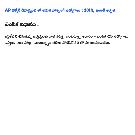
AP వెల్ఫేర్ డిపార్ట్మెంట్ లో అవుట్ సోర్సింగ్ ఉద్యోగాలు : 10th, ఇంటర్ అర్హత
ఎంపిక విధానం :
అప్లికేషన్ చేసుకున్న అభ్యర్థులకు రాత పరీక్ష, ఇంటర్వ్యూ ఆధారంగా ఎంపిక చేసి ఉద్యోగాలు
ఇస్తారు. రాత పరీక్ష, ఇంటర్వ్యూల తేదీలు నోటిఫికేషన్ లో పొందుపరచలేదు.