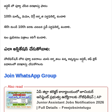
ఆన్లైన్ లో పూర్తి చేసిన దరఖాస్తు ఫారం
10th మార్క్స్ మెమో, డిగ్రీ అర్హత సర్టిఫికెట్స్ ఉండాలి
4th నుండి 10th వరకు చదివిన స్టడీ సర్టిఫికెట్స్ ఉండాలి.
కుల ధ్రువీకరణ పత్రాలు కలిగి ఉండాలి.
ఎలా అప్లికేషన్ చేసుకోవాలి:
నోటిఫికేషన్ లోని పూర్తి వివరాలు చూసి అర్హతలు ఉన్న అభ్యర్థులు ఆన్లైన్, ఆఫ్ లైన్
విధానంలో దరఖాస్తు చేసుకోగలరు
Join WhatsApp Group
ఏపీ జిల్లా కలెక్టర్ కార్యాలయంలో జూనియర్
అసిస్టెంట్ ప్రభుత్వ ఉద్యోగాలకు నోటిఫికేషన్ | AP
Junior Assistant Jobs Notification 2026
| Full Details – Freejobsintelugu