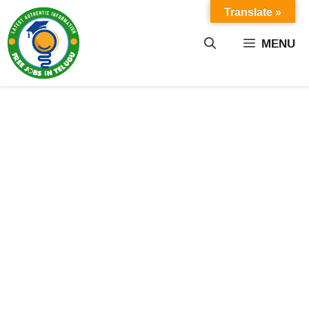
Skip
Translate »
to
content
MENU