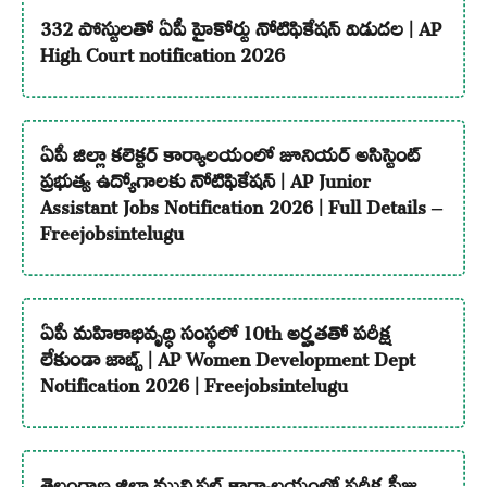
332 పోస్టులతో ఏపీ హైకోర్టు నోటిఫికేషన్ విడుదల | AP
High Court notification 2026
ఏపీ జిల్లా కలెక్టర్ కార్యాలయంలో జూనియర్ అసిస్టెంట్
ప్రభుత్వ ఉద్యోగాలకు నోటిఫికేషన్ | AP Junior
Assistant Jobs Notification 2026 | Full Details –
Freejobsintelugu
ఏపీ మహిళాభివృద్ధి సంస్థలో 10th అర్హతతో పరీక్ష
లేకుండా జాబ్స్ | AP Women Development Dept
Notification 2026 | Freejobsintelugu
తెలంగాణ జిల్లా మున్సిపల్ కార్యాలయంలో పరీక్ష ఫీజు