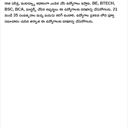
రాత పరీక్ష, ఇంటర్వ్యూ ఆధారంగా ఎంపిక చేసి ఉద్యోగాలు ఇస్తారు. BE, BTECH,
BSC, BCA, మాస్టర్స్ చేసిన అభ్యర్థులు ఈ ఉద్యోగాలకు దరఖాస్తు చేసుకోగలరు. 21
నుండి 35 సంవత్సరాల మధ్య వయసు కలిగి ఉండాలి. ఉద్యోగాల ప్రకటన లోని పూర్తి
సమాచారం చుసిన తర్వాత ఈ ఉద్యోగాలకు దరఖాస్తు చేసుకోగలరు.