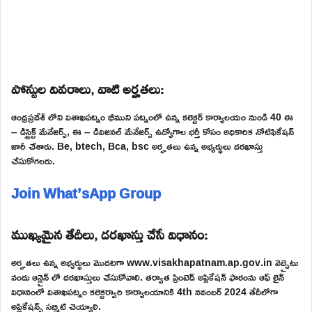
పోస్టుల వివరాలు, వాటి అర్హతలు:
ఆంధ్రప్రదేశ్ లోని విశాఖపట్నం భీముని పట్నంలో ఉన్న కలెక్టర్ కార్యాలయం నుండి 40 ఈ
– డిస్ట్రిక్ట్ మేనేజర్స్, ఈ – డివిజనల్ మేనేజర్స్ ఉద్యోగాల భర్తీ కోసం అధికారిక నోటిఫికేషన్
జారీ చేశారు. Be, btech, Bca, bsc అర్హతలు ఉన్న అభ్యర్థులు దరఖాస్తు
చేసుకోగలరు.
Join What’sApp Group
ముఖ్యమైన తేదీలు, దరఖాస్తు చేసే విధానం:
అర్హతలు ఉన్న అభ్యర్థులు మొదటగా www.visakhapatnam.ap.gov.in వెబ్సైటు
నందు ఆన్లైన్ లో దరఖాస్తులు చేసుకోవాలి. తర్వాత ప్రింటెడ్ అప్లికేషన్ ఫారంను ఆఫ్ లైన్
విధానంలో విశాఖపట్నం కలెక్టర్వారి కార్యాలయానికి 4th నవంబర్ 2024 తేదీలోగా
అప్లికేషన్స్ సబ్మిట్ చెయ్యాలి.