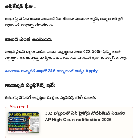
అప్లికేషన్ ఫీజు :
దరఖాస్తు చేసుకునేందుకు ఎటువంటి ఫీజు లేకుండా మొదటగా ఆన్లైన్, తర్వాత ఆఫ్ లైన్
విధానంలో దరఖాస్తు చేసుకోగలరు.
శాలరీ ఎంత ఉంటుంది:
సెలక్షన్ ప్రాసెస్ ద్వారా ఎంపిక అయిన అభ్యర్థులకు నెలకు ₹22,500/- ఫిక్స్డ్ శాలరీ
చెల్లిస్తారు. ఇవి కాంట్రాక్టు ఉద్యోగాలు అయిననందున ఎటువంటి ఇతర అలవెన్సెస్ ఉండవు.
తెలంగాణా మున్సిపల్ శాఖలో 316 గవర్నమెంట్ జాబ్స్: Apply
కావాల్సిన సర్టిఫికెట్స్ ఇవే:
దరఖాస్తు చేసుకునే అభ్యర్థులు ఈ క్రింది సర్టిఫికెట్స్ కలిగి ఉండాలి:
332 పోస్టులతో ఏపీ హైకోర్టు నోటిఫికేషన్ విడుదల |
AP High Court notification 2026