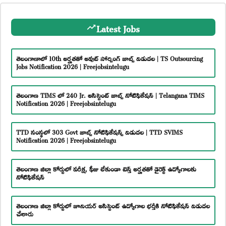
Latest Jobs
తెలంగాణాలో 10th అర్హతతో అవుట్ సోర్సింగ్ జాబ్స్ విడుదల | TS Outsourcing
Jobs Notification 2026 | Freejobsintelugu
తెలంగాణ TIMS లో 240 Jr. అసిస్టెంట్ జాబ్స్ నోటిఫికేషన్ | Telangana TIMS
Notification 2026 | Freejobsintelugu
TTD సంస్థలో 303 Govt జాబ్స్ నోటిఫికేషన్స్ విడుదల | TTD SVIMS
Notification 2026 | Freejobsintelugu
తెలంగాణ జిల్లా కోర్టులో పరీక్ష, ఫీజు లేకుండా టెన్త్ అర్హతతో డైరెక్ట్ ఉద్యోగాలకు
నోటిఫికేషన్
తెలంగాణ జిల్లా కోర్టులో జూనియర్ అసిస్టెంట్ ఉద్యోగాల భర్తీకి నోటిఫికేషన్ విడుదల
చేశారు