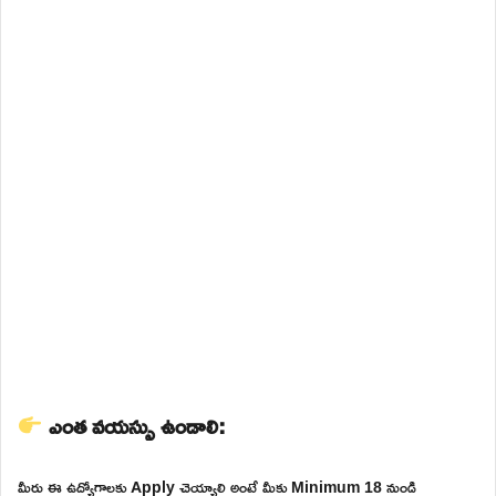
ఎంత వయస్సు ఉండాలి:
మీరు ఈ ఉద్యోగాలకు Apply చెయ్యాలి అంటే మీకు Minimum 18 నుండి