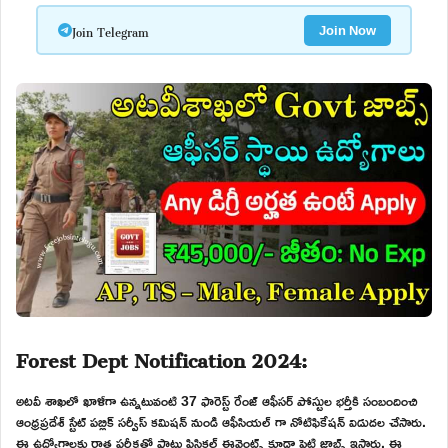
Join Telegram
Join Now
Forest Dept Notification 2024:
అటవీ శాఖలో ఖాళీగా ఉన్నటువంటి 37 ఫారెస్ట్ రేంజ్ ఆఫీసర్ పోస్టుల భర్తీకి సంబందించి
ఆంధ్రప్రదేశ్ స్టేట్ పబ్లిక్ సర్వీస్ కమిషన్ నుండి ఆఫీసియల్ గా నోటిఫికేషన్ విడుదల చేసారు.
ఈ ఉద్యోగాలకు రాత పరీక్షతో పాటు ఫిసికల్ ఈవెంట్స్ కూడా పెట్టి జాబ్స్ ఇస్తారు. ఈ