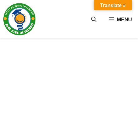
Skip
Translate »
to
content
MENU