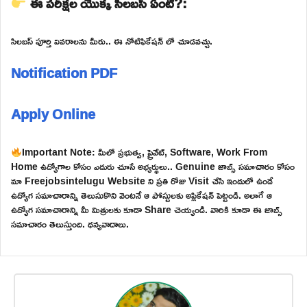
ఈ పరీక్షల యొక్క సిలబస్ ఏంటి?:
సిలబస్ పూర్తి వివరాలను మీరు.. ఈ నోటిఫికేషన్ లో చూడవచ్చు.
Notification PDF
Apply Online
Important Note: మీలో ప్రభుత్వ, ప్రైవేట్, Software, Work From
Home ఉద్యోగాల కోసం ఎదురు చూసే అభ్యర్థులు.. Genuine జాబ్స్ సమాచారం కోసం
మా Freejobsintelugu Website ని ప్రతి రోజు Visit చేసి ఇందులో ఉండే
ఉద్యోగ సమాచారాన్ని తెలుసుకొని వెంటనే ఆ పోస్టులకు అప్లికేషన్ పెట్టండి. అలాగే ఆ
ఉద్యోగ సమాచారాన్ని మీ మిత్రులకు కూడా Share చెయ్యండి. వారికి కూడా ఈ జాబ్స్
సమాచారం తెలుస్తుంది. ధన్యవాదాలు.