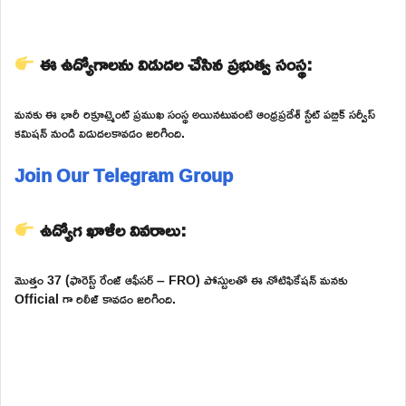
ఈ ఉద్యోగాలను విడుదల చేసిన ప్రభుత్వ సంస్థ:
మనకు ఈ భారీ రిక్రూట్మెంట్ ప్రముఖ సంస్థ అయినటువంటి ఆంధ్రప్రదేశ్ స్టేట్ పబ్లిక్ సర్వీస్
కమిషన్ నుండి విడుదలకావడం జరిగింది.
Join Our Telegram Group
ఉద్యోగ ఖాళీల వివరాలు:
మొత్తం 37 (ఫారెస్ట్ రేంజ్ ఆఫీసర్ – FRO) పోస్టులతో ఈ నోటిఫికేషన్ మనకు
Official గా రిలీజ్ కావడం జరిగింది.