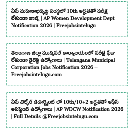
ఏపీ మహిళాభివృద్ధి సంస్థలో 10th అర్హతతో పరీక్ష
లేకుండా జాబ్స్ | AP Women Development Dept
Notification 2026 | Freejobsintelugu
తెలంగాణ జిల్లా మున్సిపల్ కార్యాలయంలో పరీక్ష ఫీజు
లేకుండా డైరెక్ట్ ఉద్యోగాలు | Telangana Municipal
Corporation Jobs Notification 2026 –
Freejobsintelugu.com
ఏపీ వెల్ఫేర్ డిపార్ట్మెంట్ లో 10th/10+2 అర్హతతో ఆఫీస్
అసిస్టెంట్ ఉద్యోగాలు | AP WDCW Notification 2026
| Full Details @Freejobsintelugu.com