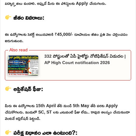
విద్యార్హతలు ఉండాలి. అప్పుడే మీరు ఈ పోస్టులకు Apply చేయగలరు.
జీతం వివరాలు:
ఈ ఉద్యోగాలకు సెలెక్ట్ అయినవారికి ₹45,000/- రూపాయల జీతం ప్రతి నెల చెల్లించడం
జరుగుతుంది.
332 పోస్టులతో ఏపీ హైకోర్టు నోటిఫికేషన్ విడుదల |
AP High Court notification 2026
అప్లికేషన్ ఫీజు:
మీరు ఈ ఉద్యోగాలకు 15th April తేదీ నుండి 5th May తేదీ వరకు Apply
చేసుకోగలరు. ఇందులో SC, ST లకు ఎటువంటి ఫీజు లేదు.. కావున ఆలస్యం చేయకుండా
వెంటనే అప్లికేషన్ పెట్టండి.
పరీక్ష విధానం ఎలా ఉంటుంది?: