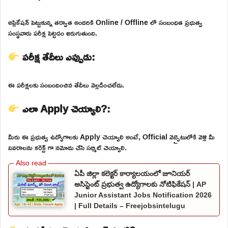
అప్లికేషన్ పెట్టుకున్న తర్వాత అందరికి Online / Offline లో సంబంధిత ప్రభుత్వ
సంస్థవారు పరీక్ష పెట్టడం జరుగుతుంది.
పరీక్ష తేదీలు ఎప్పుడు:
ఈ పరీక్షలకు సంబందించిన తేదీలు వెల్లడించలేదు.
ఎలా Apply చెయ్యాలి?:
మీరు ఈ ప్రభుత్వ ఉద్యోగాలకు Apply చెయ్యాలి అంటే, Official వెబ్సైటులోకి వెళ్లి మీ
వివరాలను కరెక్ట్ గా నమోదు చేసి సబ్మిట్ చెయ్యాలి.
ఏపీ జిల్లా కలెక్టర్ కార్యాలయంలో జూనియర్
అసిస్టెంట్ ప్రభుత్వ ఉద్యోగాలకు నోటిఫికేషన్ | AP
Junior Assistant Jobs Notification 2026
| Full Details – Freejobsintelugu