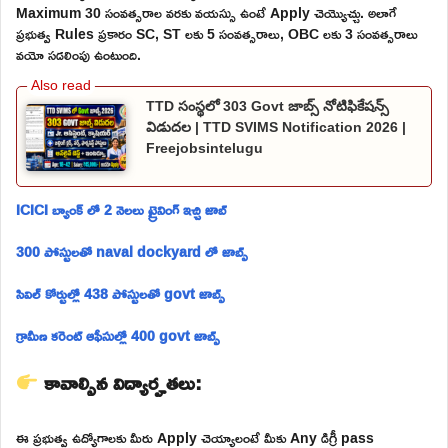
Maximum 30 సంవత్సరాల వరకు వయస్సు ఉంటే Apply చెయ్యొచ్చు. అలాగే
ప్రభుత్వ Rules ప్రకారం SC, ST లకు 5 సంవత్సరాలు, OBC లకు 3 సంవత్సరాలు
వయో సడలింపు ఉంటుంది.
TTD సంస్థలో 303 Govt జాబ్స్ నోటిఫికేషన్స్
విడుదల | TTD SVIMS Notification 2026 |
Freejobsintelugu
ICICI బ్యాంక్ లో 2 నెలలు ట్రైనింగ్ ఇచ్చి జాబ్
300 పోస్టులతో naval dockyard లో జాబ్స్
సివిల్ కోర్టుల్లో 438 పోస్టులతో govt జాబ్స్
గ్రామీణ కరెంట్ ఆఫీసుల్లో 400 govt జాబ్స్
కావాల్సిన విద్యార్హతలు:
ఈ ప్రభుత్వ ఉద్యోగాలకు మీరు Apply చెయ్యాలంటే మీకు Any డిగ్రీ pass