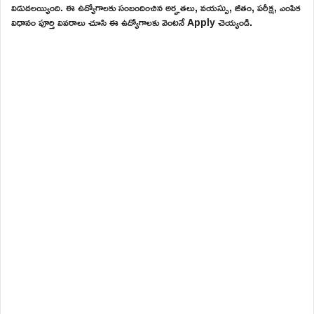
విడుదలయ్యింది. ఈ ఉద్యోగాలకు సంబందించిన అర్హతలు, వయస్సు, జీతం, పరీక్ష, ఎంపిక
విధానం పూర్తి వివరాలు చూసి ఈ ఉద్యోగాలకు వెంటనే Apply చెయ్యండి.