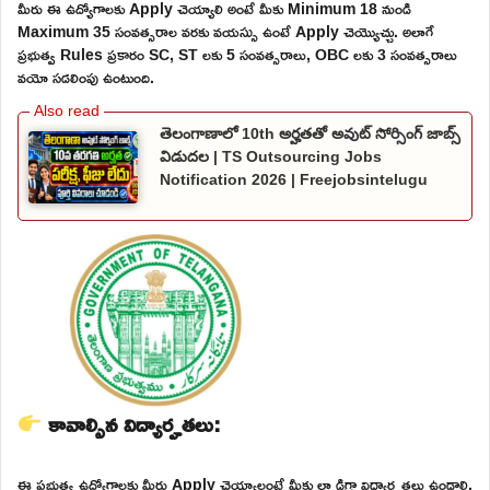
మీరు ఈ ఉద్యోగాలకు Apply చెయ్యాలి అంటే మీకు Minimum 18 నుండి
Maximum 35 సంవత్సరాల వరకు వయస్సు ఉంటే Apply చెయ్యొచ్చు. అలాగే
ప్రభుత్వ Rules ప్రకారం SC, ST లకు 5 సంవత్సరాలు, OBC లకు 3 సంవత్సరాలు
వయో సడలింపు ఉంటుంది.
తెలంగాణాలో 10th అర్హతతో అవుట్ సోర్సింగ్ జాబ్స్
విడుదల | TS Outsourcing Jobs
Notification 2026 | Freejobsintelugu
కావాల్సిన విద్యార్హతలు:
ఈ ప్రభుత్వ ఉద్యోగాలకు మీరు Apply చెయ్యాలంటే మీకు లా డిగ్రా విద్యార్హతలు ఉండాలి.