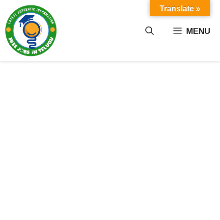
Skip
Translate »
to
content
MENU