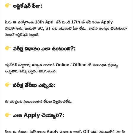
అప్లికేషన్ ఫీజు:
మీరు ఈ ఉద్యోగాలకు 18th April తేదీ నుండి 17th మే తేదీ వరకు Apply
చేసుకోగలరు. ఇందులో SC, ST లకు ఎటువంటి ఫీజు లేదు.. కావున ఆలస్యం చేయకుండా
వెంటనే అప్లికేషన్ పెట్టండి.
పరీక్ష విధానం ఎలా ఉంటుంది?:
అప్లికేషన్ పెట్టుకున్న తర్వాత అందరికి Online / Offline లో సంబంధిత ప్రభుత్వ
సంస్థవారు పరీక్ష పెట్టడం జరుగుతుంది.
పరీక్ష తేదీలు ఎప్పుడు:
ఈ పరీక్షలకు సంబందించిన తేదీలు వెల్లడించలేదు.
ఎలా Apply చెయ్యాలి?:
మీరు ఈ ప్రభుత్వ ఉద్యోగాలకు Apply చెయ్యాలి అంటే, Official వెబ్సైటులోకి వెళ్లి మీ