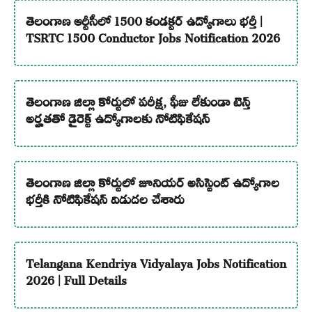
తెలంగాణ ఆర్టీసీలో 1500 కండక్టర్ ఉద్యోగాలు భర్తీ |
TSRTC 1500 Conductor Jobs Notification 2026
తెలంగాణ జిల్లా కోర్టులో పరీక్ష, ఫీజు లేకుండా టెన్త్
అర్హతతో డైరెక్ట్ ఉద్యోగాలకు నోటిఫికేషన్
తెలంగాణ జిల్లా కోర్టులో జూనియర్ అసిస్టెంట్ ఉద్యోగాల
భర్తీకి నోటిఫికేషన్ విడుదల చేశారు
Telangana Kendriya Vidyalaya Jobs Notification
2026 | Full Details