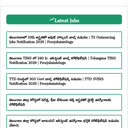
Latest Jobs
తెలంగాణాలో 10th అర్హతతో అవుట్ సోర్సింగ్ జాబ్స్ విడుదల | TS Outsourcing
Jobs Notification 2026 | Freejobsintelugu
తెలంగాణ TIMS లో 240 Jr. అసిస్టెంట్ జాబ్స్ నోటిఫికేషన్ | Telangana TIMS
Notification 2026 | Freejobsintelugu
TTD సంస్థలో 303 Govt జాబ్స్ నోటిఫికేషన్స్ విడుదల | TTD SVIMS
Notification 2026 | Freejobsintelugu
తెలంగాణ జిల్లా కోర్టులో పరీక్ష, ఫీజు లేకుండా టెన్త్ అర్హతతో డైరెక్ట్ ఉద్యోగాలకు
నోటిఫికేషన్
తెలంగాణ జిల్లా కోర్టులో జూనియర్ అసిస్టెంట్ ఉద్యోగాల భర్తీకి నోటిఫికేషన్ విడుదల
చేశారు