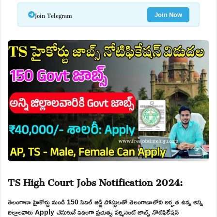
Join Telegram
Join Now
TS High Court Jobs Notification 2024:
తెలంగాణా హైకోర్టు నుండి 150 సివిల్ జడ్జి పోస్టులతో తెలంగాణాలోని అర్హత ఉన్న అన్ని
జిల్లాలవారు Apply చేసుకునే విధంగా ప్రభుత్వ పర్మినెంట్ జాబ్స్ నోటిఫికేషన్