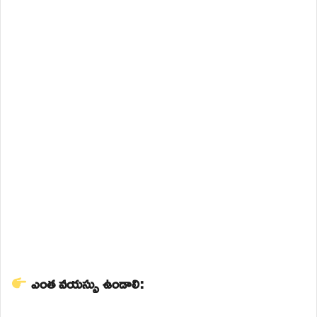
ఎంత వయస్సు ఉండాలి: