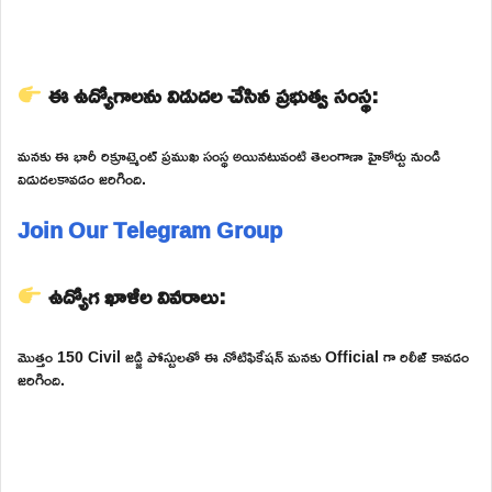
ఈ ఉద్యోగాలను విడుదల చేసిన ప్రభుత్వ సంస్థ:
మనకు ఈ భారీ రిక్రూట్మెంట్ ప్రముఖ సంస్థ అయినటువంటి తెలంగాణా హైకోర్టు నుండి
విడుదలకావడం జరిగింది.
Join Our Telegram Group
ఉద్యోగ ఖాళీల వివరాలు:
మొత్తం 150 Civil జడ్జి పోస్టులతో ఈ నోటిఫికేషన్ మనకు Official గా రిలీజ్ కావడం
జరిగింది.