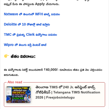
అప్పుడే మీరు ఈ పోస్టులకు Apply చేయగలరు.
Nxtwave లో తెలుగులో WFH జాబ్స్ విడుదల
Deloitte లో 10 రోజుల్లో జాబ్ ఇస్తారు
TMC లో ప్రభుత్వ Clerk ఉద్యోగాలు విడుదల
Wipro లో తెలుగు వస్తే వెంటనే జాబ్
జీతం వివరాలు:
ఈ ఉద్యోగాలకు సెలెక్ట్ అయినవారికి ₹40,000/- రూపాయల జీతం ప్రతి నెల చెల్లించడం
జరుగుతుంది.
తెలంగాణ TIMS లో 240 Jr. అసిస్టెంట్ జాబ్స్
నోటిఫికేషన్ | Telangana TIMS Notification
2026 | Freejobsintelugu