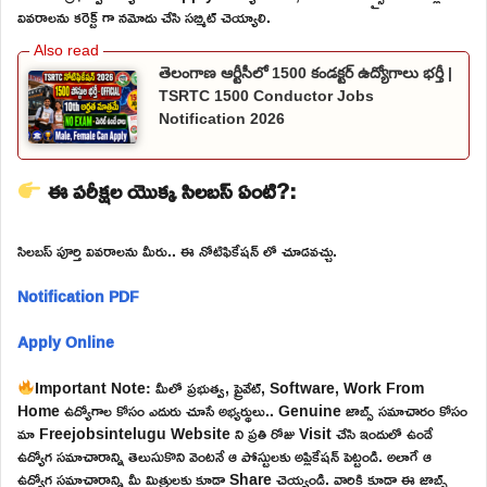
వివరాలను కరెక్ట్ గా నమోదు చేసి సబ్మిట్ చెయ్యాలి.
తెలంగాణ ఆర్టీసీలో 1500 కండక్టర్ ఉద్యోగాలు భర్తీ |
TSRTC 1500 Conductor Jobs
Notification 2026
ఈ పరీక్షల యొక్క సిలబస్ ఏంటి?:
సిలబస్ పూర్తి వివరాలను మీరు.. ఈ నోటిఫికేషన్ లో చూడవచ్చు.
Notification PDF
Apply Online
Important Note: మీలో ప్రభుత్వ, ప్రైవేట్, Software, Work From
Home ఉద్యోగాల కోసం ఎదురు చూసే అభ్యర్థులు.. Genuine జాబ్స్ సమాచారం కోసం
మా Freejobsintelugu Website ని ప్రతి రోజు Visit చేసి ఇందులో ఉండే
ఉద్యోగ సమాచారాన్ని తెలుసుకొని వెంటనే ఆ పోస్టులకు అప్లికేషన్ పెట్టండి. అలాగే ఆ
ఉద్యోగ సమాచారాన్ని మీ మిత్రులకు కూడా Share చెయ్యండి. వారికి కూడా ఈ జాబ్స్