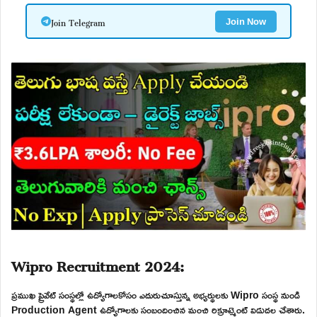
Join Telegram
Join Now
Wipro Recruitment 2024:
ప్రముఖ ప్రైవేట్ సంస్థల్లో ఉద్యోగాలకోసం ఎదురుచూస్తున్న అభ్యర్థులకు Wipro సంస్థ నుండి
Production Agent ఉద్యోగాలకు సంబందించిన మంచి రిక్రూట్మెంట్ విడుదల చేశారు.