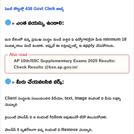
సివిల్ కోర్టుల్లో 438 Govt Clerk జాబ్స్
» ఎంత వయస్సు ఉండాలి:
మన దేశంలో ఉన్న ప్రముఖ సంస్థల నుండి వచ్చిన ఏ ఉద్యోగానికైనా మీకు minmum 18
సంవత్సరాలు నిండి ఉండాలి. అప్పుడే ఈ రిక్రూట్మెంట్స్ కు apply చేసుకోగలరు.
AP 10th/SSC Supplememtary Exams 2025 Results:
Check Results @bse.ap.gov.in/
» మీరు చేయవలసిన వర్క్:
Client సంస్థలకు సంబందించిన వీడియో, text, Image కంటెంట్ ని మీరు రివ్యూ
చెయ్యాలి
క్లయింట్ పాలసీస్ ని ఆ కంటెంట్ follow అవుతుందో లేదో తెలుసుకోవాలి.
పాలసీస్ కి వ్యతిరేకంగా ఉన్న కంటెంట్ ని Remove చెయ్యాలి.