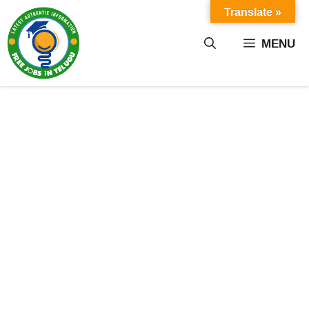
Skip
Translate »
to
content
MENU