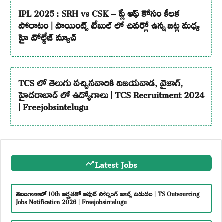
IPL 2025 : SRH vs CSK – ప్లే ఆఫ్ కోసం కీలక
పోరాటం | పాయింట్స్ టేబుల్ లో చివర్లో ఉన్న జట్ల మధ్య
హై వోల్టేజ్ మ్యాచ్
TCS లో తెలుగు వచ్చినవారికి విజయవాడ, వైజాగ్,
హైదరాబాద్ లో ఉద్యోగాలు | TCS Recruitment 2024
| Freejobsintelugu
Latest Jobs
తెలంగాణాలో 10th అర్హతతో అవుట్ సోర్సింగ్ జాబ్స్ విడుదల | TS Outsourcing
Jobs Notification 2026 | Freejobsintelugu