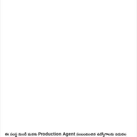
ఈ సంస్థ నుండి మనకు Production Agent సంబందించిన ఉద్యోగాలను విడుదల