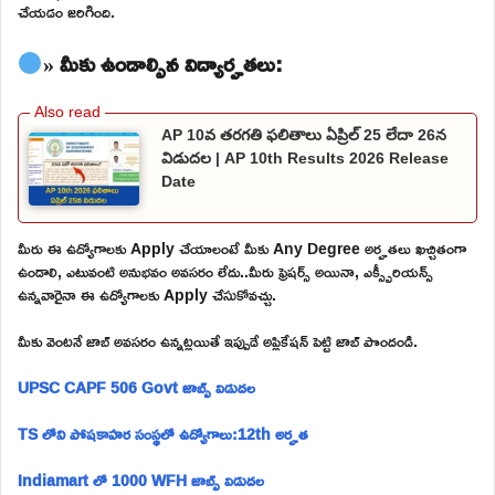
చేయడం జరిగింది.
» మీకు ఉండాల్సిన విద్యార్హతలు:
AP 10వ తరగతి ఫలితాలు ఏప్రిల్ 25 లేదా 26న
విడుదల | AP 10th Results 2026 Release
Date
మీరు ఈ ఉద్యోగాలకు Apply చేయాలంటే మీకు Any Degree అర్హతలు ఖచ్చితంగా
ఉండాలి, ఎటువంటి అనుభవం అవసరం లేదు..మీరు ఫ్రెషర్స్ అయినా, ఎక్స్పీరియన్స్
ఉన్నవారైనా ఈ ఉద్యోగాలకు Apply చేసుకోవచ్చు.
మీకు వెంటనే జాబ్ అవసరం ఉన్నట్లయితే ఇప్పుడే అప్లికేషన్ పెట్టి జాబ్ పొందండి.
UPSC CAPF 506 Govt జాబ్స్ విడుదల
TS లోని పోషకాహర సంస్థలో ఉద్యోగాలు:12th అర్హత
Indiamart లో 1000 WFH జాబ్స్ విడుదల