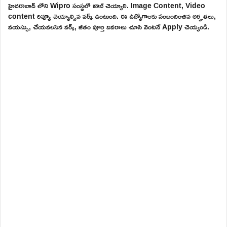
హైదరాబాద్ లోని Wipro సంస్థలో జాబ్ చెయ్యాలి. Image Content, Video
content రివ్యూ చెయ్యాల్సిన వర్క్ ఉంటుంది. ఈ ఉద్యోగాలకు సంబందించిన అర్హతలు,
వయస్సు, చేయవలసిన వర్క్, జీతం పూర్తి వివరాలు చూసి వెంటనే Apply చెయ్యండి.