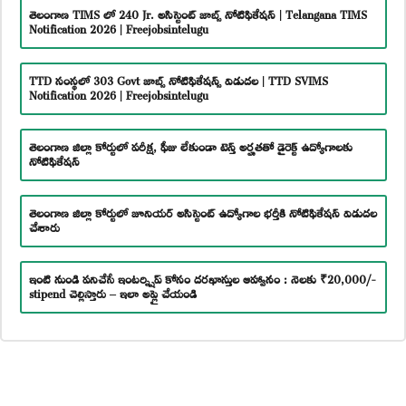
తెలంగాణ TIMS లో 240 Jr. అసిస్టెంట్ జాబ్స్ నోటిఫికేషన్ | Telangana TIMS
Notification 2026 | Freejobsintelugu
TTD సంస్థలో 303 Govt జాబ్స్ నోటిఫికేషన్స్ విడుదల | TTD SVIMS
Notification 2026 | Freejobsintelugu
తెలంగాణ జిల్లా కోర్టులో పరీక్ష, ఫీజు లేకుండా టెన్త్ అర్హతతో డైరెక్ట్ ఉద్యోగాలకు
నోటిఫికేషన్
తెలంగాణ జిల్లా కోర్టులో జూనియర్ అసిస్టెంట్ ఉద్యోగాల భర్తీకి నోటిఫికేషన్ విడుదల
చేశారు
ఇంటి నుండి పనిచేసే ఇంటర్న్షిప్ కోసం దరఖాస్తుల ఆహ్వానం : నెలకు ₹20,000/-
stipend చెల్లిస్తారు – ఇలా అప్లై చేయండి