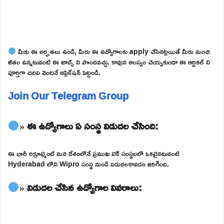
మీకు ఈ అర్హతలు ఉండి, మీరు ఈ ఉద్యోగాలకు apply చేసినట్లయితే మీరు మంచి
జీతం ఉన్నటువంటి ఈ జాబ్స్ ని పొందవచ్చు. కావున ఆలస్యం చెయ్యకుండా ఈ ఆర్టికల్ ని
పూర్తిగా చదివి వెంటనే అప్లికేషన్ పెట్టండి.
Join Our Telegram Group
» ఈ ఉద్యోగాలు ఏ సంస్థ విడుదల చేసింది:
ఈ భారీ రిక్రూట్మెంట్ మన దేశంలోనే ప్రముఖ టెక్ సంస్థలలో ఒకటైనటువంటి
Hyderabad లోని Wipro సంస్థ నుండి విడుదలకావడం జరిగింది.
» విడుదల చేసిన ఉద్యోగాల వివరాలు: