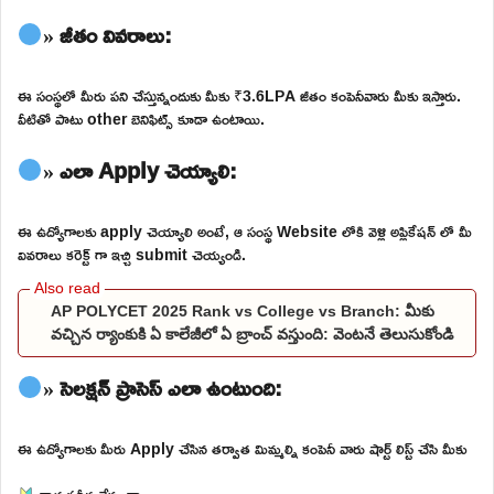
» జీతం వివరాలు:
ఈ సంస్థలో మీరు పని చేస్తున్నందుకు మీకు ₹3.6LPA జీతం కంపెనీవారు మీకు ఇస్తారు.
వీటితో పాటు other బెనిఫిట్స్ కూడా ఉంటాయి.
» ఎలా Apply చెయ్యాలి:
ఈ ఉద్యోగాలకు apply చెయ్యాలి అంటే, ఆ సంస్థ Website లోకి వెళ్లి అప్లికేషన్ లో మీ
వివరాలు కరెక్ట్ గా ఇచ్చి submit చెయ్యండి.
AP POLYCET 2025 Rank vs College vs Branch: మీకు
వచ్చిన ర్యాంకుకి ఏ కాలేజీలో ఏ బ్రాంచ్ వస్తుంది: వెంటనే తెలుసుకోండి
» సెలక్షన్ ప్రాసెస్ ఎలా ఉంటుంది:
ఈ ఉద్యోగాలకు మీరు Apply చేసిన తర్వాత మిమ్మల్ని కంపెనీ వారు షార్ట్ లిస్ట్ చేసి మీకు