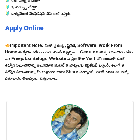
రాత పరీక్ష లేకుండా
ఇంటర్వ్యూ చేస్తారు
డాక్యుమెంట్ వెరిఫికేషన్ చేసి జాబ్ ఇస్తారు.
Apply Online
Important Note: మీలో ప్రభుత్వ, ప్రైవేట్, Software, Work From
Home ఉద్యోగాల కోసం ఎదురు చూసే అభ్యర్థులు.. Genuine జాబ్స్ సమాచారం కోసం
మా Freejobsintelugu Website ని ప్రతి రోజు Visit చేసి ఇందులో ఉండే
ఉద్యోగ సమాచారాన్ని తెలుసుకొని వెంటనే ఆ పోస్టులకు అప్లికేషన్ పెట్టండి. అలాగే ఆ
ఉద్యోగ సమాచారాన్ని మీ మిత్రులకు కూడా Share చెయ్యండి. వారికి కూడా ఈ జాబ్స్
సమాచారం తెలుస్తుంది. ధన్యవాదాలు.