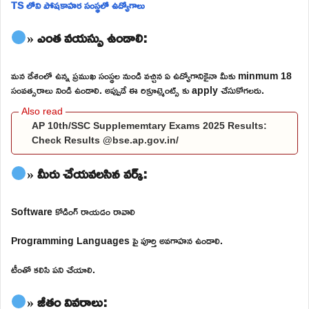
TS లోని పోషకాహర సంస్థలో ఉద్యోగాలు
» ఎంత వయస్సు ఉండాలి:
మన దేశంలో ఉన్న ప్రముఖ సంస్థల నుండి వచ్చిన ఏ ఉద్యోగానికైనా మీకు minmum 18
సంవత్సరాలు నిండి ఉండాలి. అప్పుడే ఈ రిక్రూట్మెంట్స్ కు apply చేసుకోగలరు.
AP 10th/SSC Supplememtary Exams 2025 Results:
Check Results @bse.ap.gov.in/
» మీరు చేయవలసిన వర్క్:
Software కోడింగ్ రాయడం రావాలి
Programming Languages పై పూర్తి అవగాహన ఉండాలి.
టీంతో కలిసి పని చేయాలి.
» జీతం వివరాలు: