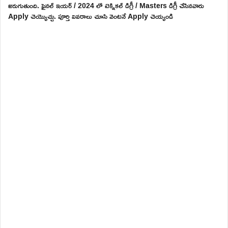
జరుగుతుంది. ఫైనల్ ఇయర్ / 2024 లో టెక్నికల్ డిగ్రీ / Masters డిగ్రీ చేసినవారు
Apply చెయ్యొచ్చు. పూర్తి వివరాలు చూసి వెంటనే Apply చెయ్యండి