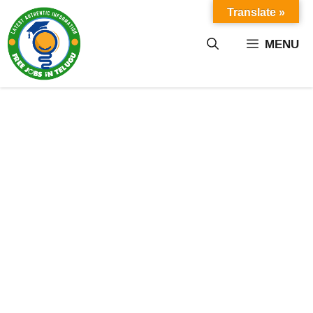
Skip
Translate »
to
content
MENU