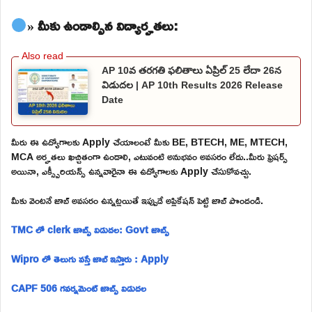
» మీకు ఉండాల్సిన విద్యార్హతలు:
AP 10వ తరగతి ఫలితాలు ఏప్రిల్ 25 లేదా 26న
విడుదల | AP 10th Results 2026 Release
Date
మీరు ఈ ఉద్యోగాలకు Apply చేయాలంటే మీకు BE, BTECH, ME, MTECH,
MCA అర్హతలు ఖచ్చితంగా ఉండాలి, ఎటువంటి అనుభవం అవసరం లేదు..మీరు ఫ్రెషర్స్
అయినా, ఎక్స్పీరియన్స్ ఉన్నవారైనా ఈ ఉద్యోగాలకు Apply చేసుకోవచ్చు.
మీకు వెంటనే జాబ్ అవసరం ఉన్నట్లయితే ఇప్పుడే అప్లికేషన్ పెట్టి జాబ్ పొందండి.
TMC లో clerk జాబ్స్ విడుదల: Govt జాబ్స్
Wipro లో తెలుగు వస్తే జాబ్ ఇస్తారు : Apply
CAPF 506 గవర్నమెంట్ జాబ్స్ విడుదల