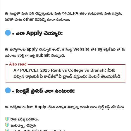
ఈ సంస్థలో మీరు పని చేస్తున్నందుకు మీకు ₹4.5LPA జీతం కంపెనీవారు మీకు ఇస్తారు.
వీటితో పాటు other బెనిఫిట్స్ కూడా ఉంటాయి.
» ఎలా Apply చెయ్యాలి:
ఈ ఉద్యోగాలకు apply చెయ్యాలి అంటే, ఆ సంస్థ Website లోకి వెళ్లి అప్లికేషన్ లో మీ
వివరాలు కరెక్ట్ గా ఇచ్చి submit చెయ్యండి.
AP POLYCET 2025 Rank vs College vs Branch: మీకు
వచ్చిన ర్యాంకుకి ఏ కాలేజీలో ఏ బ్రాంచ్ వస్తుంది: వెంటనే తెలుసుకోండి
» సెలక్షన్ ప్రాసెస్ ఎలా ఉంటుంది:
ఈ ఉద్యోగాలకు మీరు Apply చేసిన తర్వాత మిమ్మల్ని కంపెనీ వారు షార్ట్ లిస్ట్ చేసి మీకు
రాత పరీక్ష పెడతారు.
ఇంటర్వ్యూ చేస్తారు