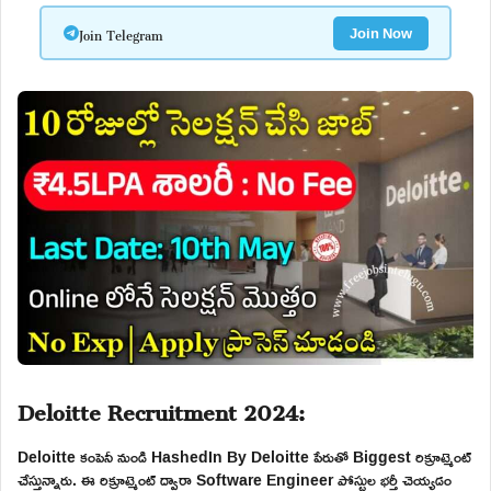
Join Telegram
Join Now
Deloitte Recruitment 2024:
Deloitte కంపెనీ నుండి HashedIn By Deloitte పేరుతో Biggest రిక్రూట్మెంట్
చేస్తున్నారు. ఈ రిక్రూట్మెంట్ ద్వారా Software Engineer పోస్టుల భర్తీ చెయ్యడం