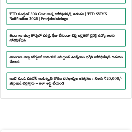
TTD సంస్థలో 303 Govt జాబ్స్ నోటిఫికేషన్స్ విడుదల | TTD SVIMS
Notification 2026 | Freejobsintelugu
తెలంగాణ జిల్లా కోర్టులో పరీక్ష, ఫీజు లేకుండా టెన్త్ అర్హతతో డైరెక్ట్ ఉద్యోగాలకు
నోటిఫికేషన్
తెలంగాణ జిల్లా కోర్టులో జూనియర్ అసిస్టెంట్ ఉద్యోగాల భర్తీకి నోటిఫికేషన్ విడుదల
చేశారు
ఇంటి నుండి పనిచేసే ఇంటర్న్షిప్ కోసం దరఖాస్తుల ఆహ్వానం : నెలకు ₹20,000/-
stipend చెల్లిస్తారు – ఇలా అప్లై చేయండి