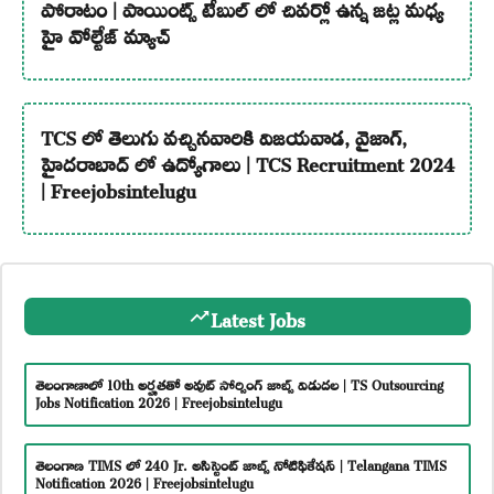
పోరాటం | పాయింట్స్ టేబుల్ లో చివర్లో ఉన్న జట్ల మధ్య
హై వోల్టేజ్ మ్యాచ్
TCS లో తెలుగు వచ్చినవారికి విజయవాడ, వైజాగ్,
హైదరాబాద్ లో ఉద్యోగాలు | TCS Recruitment 2024
| Freejobsintelugu
Latest Jobs
తెలంగాణాలో 10th అర్హతతో అవుట్ సోర్సింగ్ జాబ్స్ విడుదల | TS Outsourcing
Jobs Notification 2026 | Freejobsintelugu
తెలంగాణ TIMS లో 240 Jr. అసిస్టెంట్ జాబ్స్ నోటిఫికేషన్ | Telangana TIMS
Notification 2026 | Freejobsintelugu