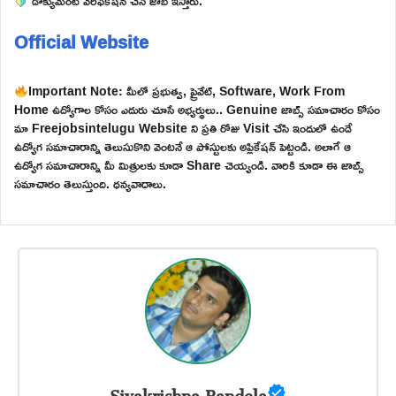
డాక్యుమెంట్ వెరిఫికేషన్ చేసి జాబ్ ఇస్తారు.
Official Website
Important Note: మీలో ప్రభుత్వ, ప్రైవేట్, Software, Work From
Home ఉద్యోగాల కోసం ఎదురు చూసే అభ్యర్థులు.. Genuine జాబ్స్ సమాచారం కోసం
మా Freejobsintelugu Website ని ప్రతి రోజు Visit చేసి ఇందులో ఉండే
ఉద్యోగ సమాచారాన్ని తెలుసుకొని వెంటనే ఆ పోస్టులకు అప్లికేషన్ పెట్టండి. అలాగే ఆ
ఉద్యోగ సమాచారాన్ని మీ మిత్రులకు కూడా Share చెయ్యండి. వారికి కూడా ఈ జాబ్స్
సమాచారం తెలుస్తుంది. ధన్యవాదాలు.
Sivakrishna Bandela