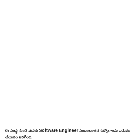
ఈ సంస్థ నుండి మనకు Software Engineer సంబందించిన ఉద్యోగాలను విడుదల
చేయడం జరిగింది.