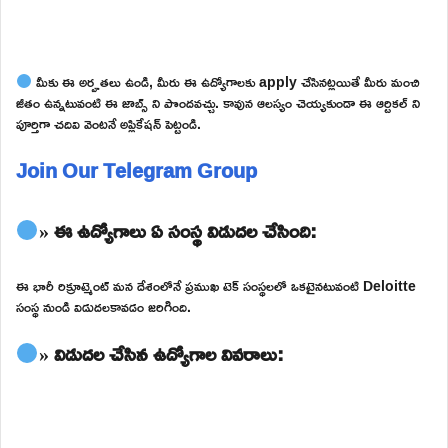
మీకు ఈ అర్హతలు ఉండి, మీరు ఈ ఉద్యోగాలకు apply చేసినట్లయితే మీరు మంచి
జీతం ఉన్నటువంటి ఈ జాబ్స్ ని పొందవచ్చు. కావున ఆలస్యం చెయ్యకుండా ఈ ఆర్టికల్ ని
పూర్తిగా చదివి వెంటనే అప్లికేషన్ పెట్టండి.
Join Our Telegram Group
» ఈ ఉద్యోగాలు ఏ సంస్థ విడుదల చేసింది:
ఈ భారీ రిక్రూట్మెంట్ మన దేశంలోనే ప్రముఖ టెక్ సంస్థలలో ఒకటైనటువంటి Deloitte
సంస్థ నుండి విడుదలకావడం జరిగింది.
» విడుదల చేసిన ఉద్యోగాల వివరాలు: