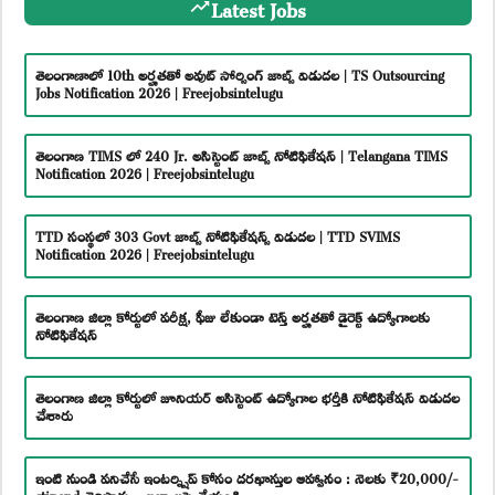
Latest Jobs
తెలంగాణాలో 10th అర్హతతో అవుట్ సోర్సింగ్ జాబ్స్ విడుదల | TS Outsourcing
Jobs Notification 2026 | Freejobsintelugu
తెలంగాణ TIMS లో 240 Jr. అసిస్టెంట్ జాబ్స్ నోటిఫికేషన్ | Telangana TIMS
Notification 2026 | Freejobsintelugu
TTD సంస్థలో 303 Govt జాబ్స్ నోటిఫికేషన్స్ విడుదల | TTD SVIMS
Notification 2026 | Freejobsintelugu
తెలంగాణ జిల్లా కోర్టులో పరీక్ష, ఫీజు లేకుండా టెన్త్ అర్హతతో డైరెక్ట్ ఉద్యోగాలకు
నోటిఫికేషన్
తెలంగాణ జిల్లా కోర్టులో జూనియర్ అసిస్టెంట్ ఉద్యోగాల భర్తీకి నోటిఫికేషన్ విడుదల
చేశారు
ఇంటి నుండి పనిచేసే ఇంటర్న్షిప్ కోసం దరఖాస్తుల ఆహ్వానం : నెలకు ₹20,000/-
stipend చెల్లిస్తారు – ఇలా అప్లై చేయండి