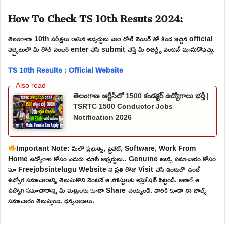
How To Check TS 10th Resuts 2024:
తెలంగాణా 10th పరీక్షలు రాసిన అభ్యర్థులు వారి రోల్ నెంబర్ తో కింద ఇచ్చిన official
వెబ్సైటులో మీ రోల్ నెంబర్ enter చేసి submit చేస్తే మీ రిజల్ట్స్ వెంటనే చూసుకోవచ్చు.
TS 10th Results : Official Website
తెలంగాణ ఆర్టీసీలో 1500 కండక్టర్ ఉద్యోగాలు భర్తీ |
TSRTC 1500 Conductor Jobs
Notification 2026
Important Note: మీలో ప్రభుత్వ, ప్రైవేట్, Software, Work From
Home ఉద్యోగాల కోసం ఎదురు చూసే అభ్యర్థులు.. Genuine జాబ్స్ సమాచారం కోసం
మా Freejobsintelugu Website ని ప్రతి రోజు Visit చేసి ఇందులో ఉండే
ఉద్యోగ సమాచారాన్ని తెలుసుకొని వెంటనే ఆ పోస్టులకు అప్లికేషన్ పెట్టండి. అలాగే ఆ
ఉద్యోగ సమాచారాన్ని మీ మిత్రులకు కూడా Share చెయ్యండి. వారికి కూడా ఈ జాబ్స్
సమాచారం తెలుస్తుంది. ధన్యవాదాలు.