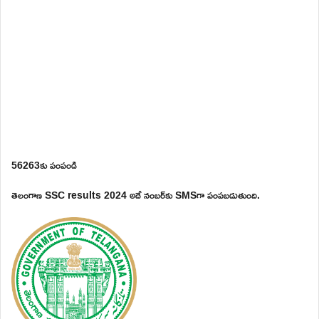
56263కు పంపండి
తెలంగాణ SSC results 2024 అదే నంబర్‌కు SMSగా పంపబడుతుంది.