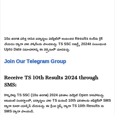
10వ తరగతి పరీక్ష రాసిన విద్యార్థులు వెబ్‌సైట్‌లో అందించిన Results లింక్‌ను క్లిక్
చేయడం ద్వారా వారి స్కోర్‌లను పొందవచ్చు. TS SSC రిజల్ట్స్ 2024కి సంబంధించి
Upto Date సమాచారాన్ని ఈ వెబ్సైటులో చూడవచ్చు.
Join Our Telegram Group
Receive TS 10th Results 2024 through
SMS:
కొన్నిసార్లు TS SSC (10వ తరగతి) 2024 ఫలితాల వెబ్‌సైట్ Open కాకపోవచ్చు.
అటువంటి సందర్భాలలో, విద్యార్థులు వారి TS మనబడి 10th ఫలితాలను ఆఫ్‌లైన్‌లో SMS
ద్వారా కూడా యాక్సెస్ చేయవచ్చు. ఈ క్రింది స్టెప్స్ ద్వారా TS 10th Results ను
SMS ద్వారా పొందండి.