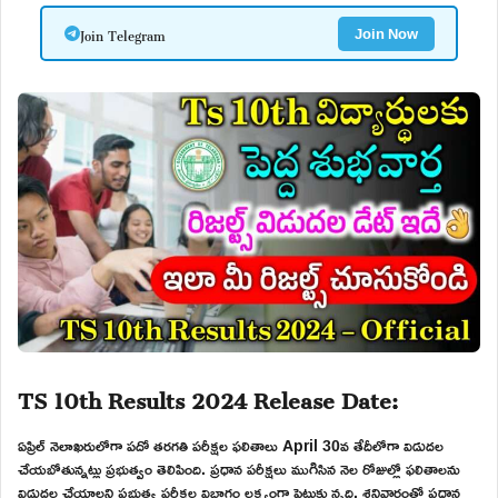
Join Telegram
Join Now
TS 10th Results 2024 Release Date:
ఏప్రిల్ నెలాఖరులోగా పదో తరగతి పరీక్షల ఫలితాలు April 30వ తేదీలోగా విడుదల
చేయబోతున్నట్లు ప్రభుత్వం తెలిపింది. ప్రధాన పరీక్షలు ముగిసిన నెల రోజుల్లో ఫలితాలను
విడుదల చేయాలని ప్రభుత్వ పరీక్షల విభాగం లక్ష్యంగా పెట్టుకు న్నది. శనివారంతో ప్రధాన