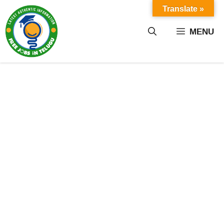
Skip
Translate »
to
content
MENU