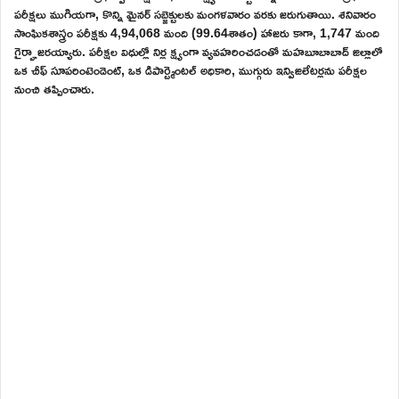
పరీక్షలు ముగియగా, కొన్ని మైనర్ సబ్జెక్టులకు మంగళవారం వరకు జరుగుతాయి. శనివారం
సాంఘికశాస్త్రం పరీక్షకు 4,94,068 మంది (99.64శాతం) హాజరు కాగా, 1,747 మంది
గైర్హాజరయ్యారు. పరీక్షల విధుల్లో నిర్ల క్ష్యంగా వ్యవహరించడంతో మహబూబాబాద్ జిల్లాలో
ఒక చీఫ్ సూపరింటెండెంట్, ఒక డిపార్ట్మెంటల్ అధికారి, ముగ్గురు ఇన్విజిలేటర్లను పరీక్షల
నుంచి తప్పించారు.