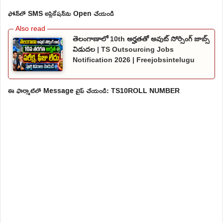
ఫోన్‌లో SMS అప్లికేషన్‌ను Open చేయండి
తెలంగాణాలో 10th అర్హతతో అవుట్ సోర్సింగ్ జాబ్స్
విడుదల | TS Outsourcing Jobs
Notification 2026 | Freejobsintelugu
ఈ ఫార్మాట్‌లో Message టైప్ చేయండి: TS10ROLL NUMBER