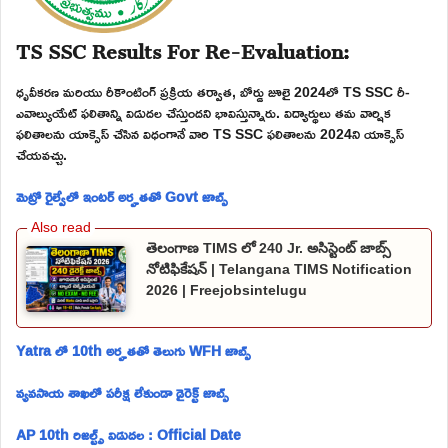
TS SSC Results For Re-Evaluation:
ధృవీకరణ మరియు రీకౌంటింగ్ ప్రక్రియ తర్వాత, బోర్డు జూలై 2024లో TS SSC రీ-
ఎవాల్యుయేట్ ఫలితాన్ని విడుదల చేస్తుందని భావిస్తున్నారు. విద్యార్థులు తమ వార్షిక
ఫలితాలను యాక్సెస్ చేసిన విధంగానే వారి TS SSC ఫలితాలను 2024ని యాక్సెస్
చేయవచ్చు.
మెట్రో రైల్వేలో ఇంటర్ అర్హతతో Govt జాబ్స్
తెలంగాణ TIMS లో 240 Jr. అసిస్టెంట్ జాబ్స్
నోటిఫికేషన్ | Telangana TIMS Notification
2026 | Freejobsintelugu
Yatra లో 10th అర్హతతో తెలుగు WFH జాబ్స్
వ్యవసాయ శాఖలో పరీక్ష లేకుండా డైరెక్ట్ జాబ్స్
AP 10th రిజల్ట్స్ విడుదల : Official Date