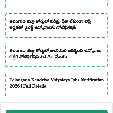
తెలంగాణ జిల్లా కోర్టులో పరీక్ష, ఫీజు లేకుండా టెన్త్
అర్హతతో డైరెక్ట్ ఉద్యోగాలకు నోటిఫికేషన్
తెలంగాణ జిల్లా కోర్టులో జూనియర్ అసిస్టెంట్ ఉద్యోగాల
భర్తీకి నోటిఫికేషన్ విడుదల చేశారు
Telangana Kendriya Vidyalaya Jobs Notification
2026 | Full Details