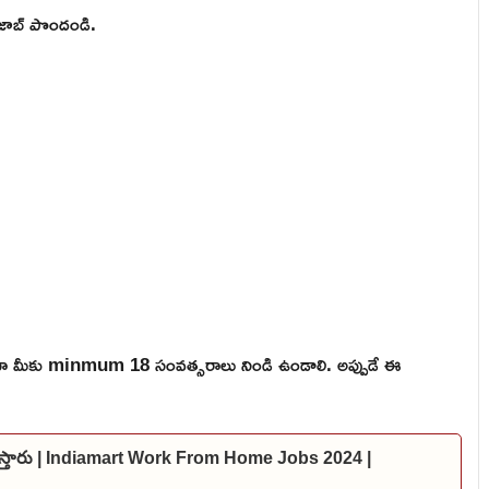
ి జాబ్ పొందండి.
ికైనా మీకు minmum 18 సంవత్సరాలు నిండి ఉండాలి. అప్పుడే ఈ
స్ ఇస్తారు | Indiamart Work From Home Jobs 2024 |