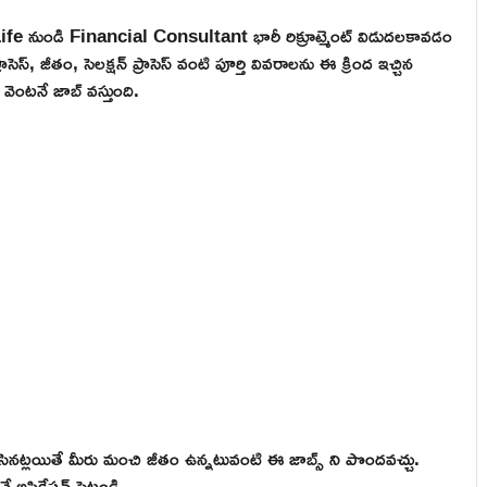
ife నుండి Financial Consultant భారీ రిక్రూట్మెంట్ విడుదలకావడం
స్, జీతం, సెలక్షన్ ప్రాసెస్ వంటి పూర్తి వివరాలను ఈ క్రింద ఇచ్చిన
ెంటనే జాబ్ వస్తుంది.
నట్లయితే మీరు మంచి జీతం ఉన్నటువంటి ఈ జాబ్స్ ని పొందవచ్చు.
అప్లికేషన్ పెట్టండి.