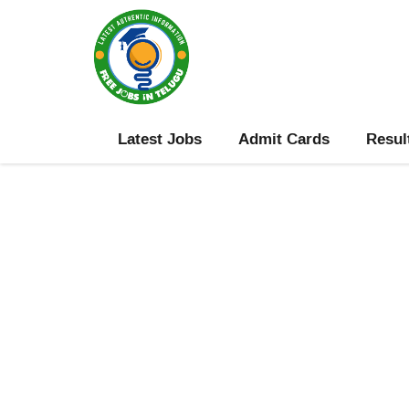
Skip
to
content
Latest Jobs
Admit Cards
Resul