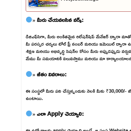
» మీరు చేయవలసిన వర్క్:
డిజిఎఫ్‌సిగా, మీరు అంకితమైన రిలేషన్‌షిప్ మేనేజర్ ద్వారా మాత
మీ పరస్పర చర్యలు టోల్ ఫ్రీ నంబర్ మరియు ఇమెయిల్ ద్వారా
శిక్షణ మరియు అభివృద్ధి సెషన్‌ల కోసం మీరు అప్పుడప్పుడు వర్చు
మేము మీ సమయానికి విలువిస్తాము మరియు మా కార్యాలయాలను
» జీతం వివరాలు:
ఈ సంస్థలో మీరు పని చేస్తున్నందుకు నెలకి మీకు ₹30,000/- జీ
ఉంటాయి.
» ఎలా Apply చెయ్యాలి:
ఈ ఉద్యోగాలకు apply చెయ్యాలి అంటే, ఆ సంస్థ Website లోకి వె