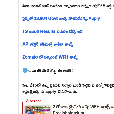
మీకు వెంటనే జాబ్ అవసరం ఉన్నట్లయితే ఇప్పుడే అప్లికేషన్ పెట్ట
రైల్వేలో 13,804 Govt జాబ్స్ నోటిఫికేషన్స్:Apply
TS ఇంటర్ Results విడుదల డేట్స్ ఇవే
AP కలెక్టర్ ఆఫీసుల్లో భారీగా జాబ్స్
Zomato లో పర్మినెంట్ WFH జాబ్స్
» ఎంత వయస్సు ఉండాలి:
మన దేశంలో ఉన్న ప్రముఖ సంస్థల నుండి వచ్చిన ఏ ఉద్యోగాన
రిక్రూట్మెంట్స్ కు apply చేసుకోగలరు.
2 రోజులు ట్రైనింగ్ ఇచ్చి WFH జాబ్
Freejobsintelugu