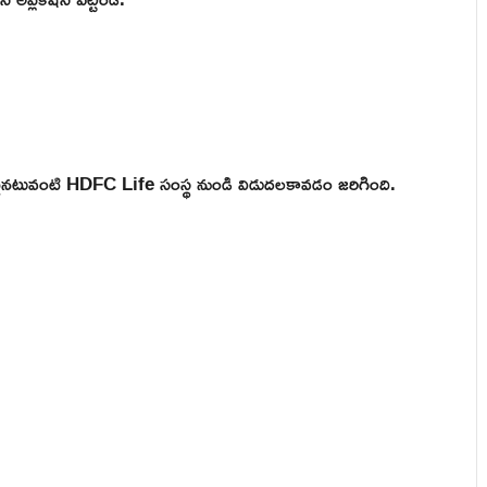
ఒకటైనటువంటి HDFC Life సంస్థ నుండి విడుదలకావడం జరిగింది.