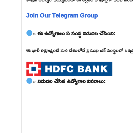
Join Our Telegram Group
» ఈ ఉద్యోగాలు ఏ సంస్థ విడుదల చేసింది:
ఈ భారీ రిక్రూట్మెంట్ మన దేశంలోనే ప్రముఖ టెక్ సంస్థలలో 
» విడుదల చేసిన ఉద్యోగాల వివరాలు: