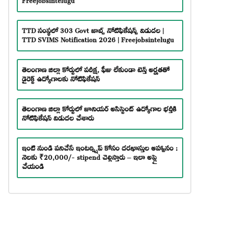
TTD సంస్థలో 303 Govt జాబ్స్ నోటిఫికేషన్స్ విడుదల |
TTD SVIMS Notification 2026 | Freejobsintelugu
తెలంగాణ జిల్లా కోర్టులో పరీక్ష, ఫీజు లేకుండా టెన్త్ అర్హతతో
డైరెక్ట్ ఉద్యోగాలకు నోటిఫికేషన్
తెలంగాణ జిల్లా కోర్టులో జూనియర్ అసిస్టెంట్ ఉద్యోగాల భర్తీకి
నోటిఫికేషన్ విడుదల చేశారు
ఇంటి నుండి పనిచేసే ఇంటర్న్షిప్ కోసం దరఖాస్తుల ఆహ్వానం :
నెలకు ₹20,000/- stipend చెల్లిస్తారు – ఇలా అప్లై
చేయండి