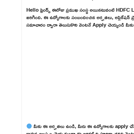
Hello ఫ్రెండ్స్ ఈరోజు ప్రముఖ సంస్థ అయినటువంటి HDFC L
జరిగింది. ఈ ఉద్యోగాలకు సంబందించిన అర్హతలు, అప్లికేషన్ ప్రాసె
సమాచారం ద్వారా తెలుసుకొని వెంటనే Apply చెయ్యండి మీకు వ
మీకు ఈ అర్హతలు ఉండి, మీరు ఈ ఉద్యోగాలకు apply చేసి
కావున ఆలస్యం చెయ్యకుండా ఈ ఆర్టికల్ ని పూర్తిగా చదివి వెంటనే 