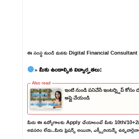
ఈ సంస్థ నుండి మనకు Digital Financial Consultant 
» మీకు ఉండాల్సిన విద్యార్హతలు:
ఇంటి నుండి పనిచేసే ఇంటర్న్షిప్ కోసం 
అప్లై చేయండి
మీరు ఈ ఉద్యోగాలకు Apply చేయాలంటే మీకు 10th/10+2
అవసరం లేదు..మీరు ఫ్రెషర్స్ అయినా, ఎక్స్పీరియన్స్ ఉన్నవార