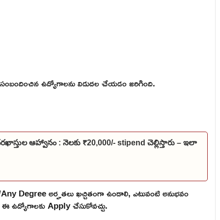
సంబందించిన ఉద్యోగాలను విడుదల చేయడం జరిగింది.
దరఖాస్తుల ఆహ్వానం : నెలకు ₹20,000/- stipend చెల్లిస్తారు – ఇలా
/Any Degree అర్హతలు ఖచ్చితంగా ఉండాలి, ఎటువంటి అనుభవం
ైనా ఈ ఉద్యోగాలకు Apply చేసుకోవచ్చు.