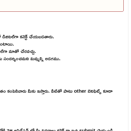
ో డిజిటల్‌గా కనెక్ట్ చేయబడతారు.
 ఉంటాయి.
వల్‌గా మాతో చేరవచ్చు.
 సందర్శించమని మిమ్మల్ని అడగము.
తం కంపెనీవారు మీకు ఇస్తారు. వీటితో పాటు other బెనిఫిట్స్ కూడా
ళ్లి అప్లికేషన్ లో మీ వివరాలు కరెక్ట్ గా ఇచ్చి submit చెయ్యండి.