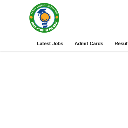
Skip
to
content
Latest Jobs
Admit Cards
Resul