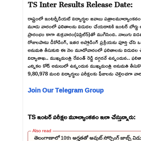
TS Inter Results Release Date:
రాష్ట్రంలో ఇంటర్మీడియట్ విద్యార్థుల జవాబు పత్రాలమూల్యాం
మూడు వారంలో ఫలితాలను విడుదల చేయడానికి ఇంటర్ బోర్డు అధ
ప్రారంభం కాగా శుక్రవారం(ఏప్రిల్5)తో ముగిసింది. నాలుగు విడ
రోజులపాటు డీకోడింగ్, ఇతర అప్లోడింగ్ ప్రక్రియను పూర్తి చేసి ఒక
అనుమతి తీసుకుని ఈ నెల మూడోవారంలో ఫలితాలను విడుదల చేయడాన
విద్యాశాఖ.. ముఖ్యమంత్రి రేవంత్ రెడ్డి దగ్గరనే ఉన్నందున.. 
ఎన్నికల కోడ్ అమలులో ఉన్నందున ముఖ్యమంత్రి అనుమతి తీసుకొని
9,80,978 మంది విద్యార్థులు పరీక్షలకు ఫీజులను చెల్లించగా 
Join Our Telegram Group
TS ఇంటర్ పరీక్షల మూల్యాంకనం ఇలా చేస్తున్నారు:
తెలంగాణాలో 10th అర్హతతో అవుట్ సోర్సింగ్ జాబ్స్ 