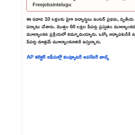
Freejobsintelugu
ఈ ఏడాది 10 లక్షలకు పైగా విద్యార్థులు ఇంటర్ ప్రథమ, ద్వితీయ ప
ఏర్పాటు చేశారు. మొత్తం 60 లక్షల పేపర్లు ప్రస్తుతం మూల్యాంక
మూల్యాంకన ప్రక్రియలో నిమగ్నమయ్యారు. ఒక్కో ఆధ్యాపకుడికి 
పేపర్లు మాత్రమే మూల్యాంకనానికి ఇస్తున్నారు.
AP కలెక్టర్ ఆఫీసుల్లో కంప్యూటర్ ఆపరేటర్ జాబ్స్