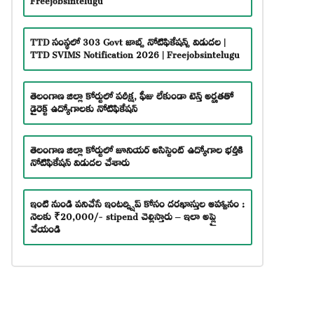
TTD సంస్థలో 303 Govt జాబ్స్ నోటిఫికేషన్స్ విడుదల |
TTD SVIMS Notification 2026 | Freejobsintelugu
తెలంగాణ జిల్లా కోర్టులో పరీక్ష, ఫీజు లేకుండా టెన్త్ అర్హతతో
డైరెక్ట్ ఉద్యోగాలకు నోటిఫికేషన్
తెలంగాణ జిల్లా కోర్టులో జూనియర్ అసిస్టెంట్ ఉద్యోగాల భర్తీకి
నోటిఫికేషన్ విడుదల చేశారు
ఇంటి నుండి పనిచేసే ఇంటర్న్షిప్ కోసం దరఖాస్తుల ఆహ్వానం :
నెలకు ₹20,000/- stipend చెల్లిస్తారు – ఇలా అప్లై
చేయండి