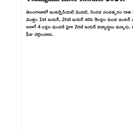
తెలంగాణాలో ఇంటర్మీడియట్ మొదటి, రెండవ సంవత్సరం రాత ప
మొత్తం 1st ఇయర్, 2nd ఇయర్ కలిపి 9లక్షల మంది ఇంటర్ పర
అలాగే 4 లక్షల మందికి పైగా 2nd ఇయర్ విద్యార్థులు ఉన్నారు
ఫీజు చెల్లించారు.