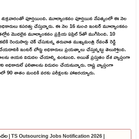
కనం శుక్రవారంతో పూర్తయింది. మూల్యాంకనం పూర్తయిన నేపత్యంలో ఈ నెల
ికారులు కసరత్తు చేస్తున్నారు. ఈ నెల 16 నుంచి ఇంటర్ మూల్యాంకనం
తల్లోన మొదలైన మూల్యాంకనం ప్రక్రియ ఏప్రిల్ 5తో ముగిసింది. 10
టికి రెండుసార్లు చెక్ చేసుకున్న తరువాత ముఖ్యమంత్రి రేవంత్ రెడ్డి
ికి ఇంటర్ బోర్డు అధికారులు ప్రయత్నాలు చేస్తున్నట్టు తెలుస్తోంది.
ఫలితాలను ఆయన విడుదల చేయాల్సి ఉంటుంది. అయితే ప్రస్తుతం దేశ వ్యాప్తంగా
 అధికారులే ఫలితాలను విడుదల చేయనున్నారు. రాష్ట్ర వ్యాప్తంగా
వారిలో 90 శాతం మందికి వరకు పరీక్షలకు హాజరయ్యారు.
విడుదల | TS Outsourcing Jobs Notification 2026 |