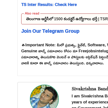
TS Inter Results: Check Here
తెలంగాణ ఆర్టీసీలో 1500 కండక్టర్ ఉద్యోగాలు భర్తీ
Join Our Telegram Group
🔥Important Note: మీలో ప్రభుత్వ, ప్రైవేట్, Software
Genuine జాబ్స్ సమాచారం కోసం మా Freejobsintelugu W
సమాచారాన్ని తెలుసుకొని వెంటనే ఆ పోస్టులకు అప్లికేషన్ పెట్
వారికి కూడా ఈ జాబ్స్ సమాచారం తెలుస్తుంది. ధన్యవాదాలు.
Sivakrishna Band
I am Sivakrishna B
years of experience
on Government Job