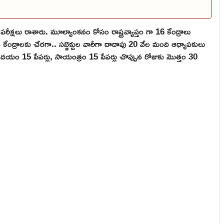
రీక్షలు రాశారు. మూల్యాంకనం కోసం రాష్ట్రవ్యాప్తం గా 16 కేంద్రాలు
న కేంద్రాలకు చేరగా.. సబ్జెక్టుల వారీగా దాదాపు 20 వేల మంది ఆధ్యాపకులు
ఉదయం 15 పేపర్లు, సాయంత్రం 15 పేపర్లు చొప్పున రోజుకు మొత్తం 30