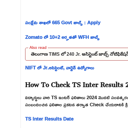
సంక్షేమ శాఖలో 665 Govt జాబ్స్ : Apply
Zomato లో 10+2 అర్హతతో WFH జాబ్స్
తెలంగాణ TIMS లో 240 Jr. అసిస్టెంట్ జాబ్స్ నోటిఫి
NIFT లో Jr.అసిస్టెంట్, వార్డెన్ ఉద్యోగాలు
How To Check TS Inter Results 
విద్యార్థులు వారి TS ఇంటర్ ఫలితాలు 2024 మొదటి సంవత
సంబందించిన ఫలితాల ప్రకటన తర్వాత Check చేయడానికి క్రింది
TS Inter Results Date