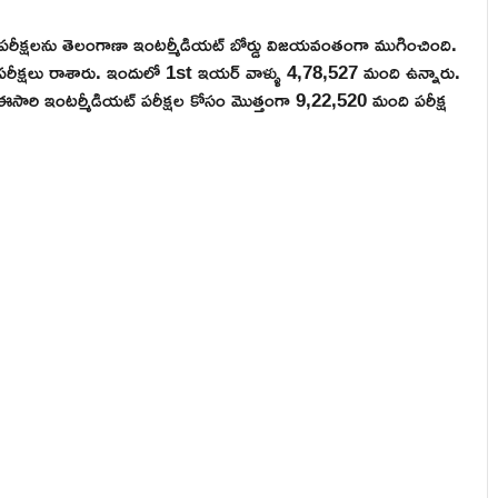
రీక్షలను తెలంగాణా ఇంటర్మీడియట్ బోర్డు విజయవంతంగా ముగించింది.
ీక్షలు రాశారు. ఇందులో 1st ఇయర్ వాళ్ళు 4,78,527 మంది ఉన్నారు.
. ఈసారి ఇంటర్మీడియట్ పరీక్షల కోసం మొత్తంగా 9,22,520 మంది పరీక్ష