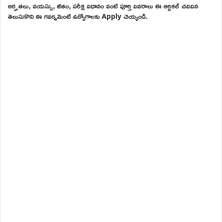
అర్హతలు, వయస్సు, జీతం, పరీక్ష విధానం వంటి పూర్తి వివరాలు ఈ ఆర్టికల్ చదివిన
తెలుసుకొని ఈ గవర్నమెంట్ ఉద్యోగాలకు Apply చెయ్యండి.