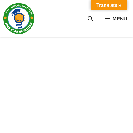
Skip
Translate »
to
content
MENU