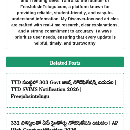
and Trending News. I am also the founder of
FreeJobsInTelugu.com, a platform known for
providing reliable, student-friendly, and easy-to-
understand information. My Discover-focused articles
are crafted with real-time research, clear explanations,
and a strong commitment to accuracy. I always
prioritize user needs, ensuring that every update is
helpful, timely, and trustworthy.
Related Posts
TTD సంస్థలో 303 Govt జాబ్స్ నోటిఫికేషన్స్ విడుదల |
TTD SVIMS Notification 2026 |
Freejobsintelugu
332 పోస్టులతో ఏపీ హైకోర్టు నోటిఫికేషన్ విడుదల | AP
High Court notification 2026