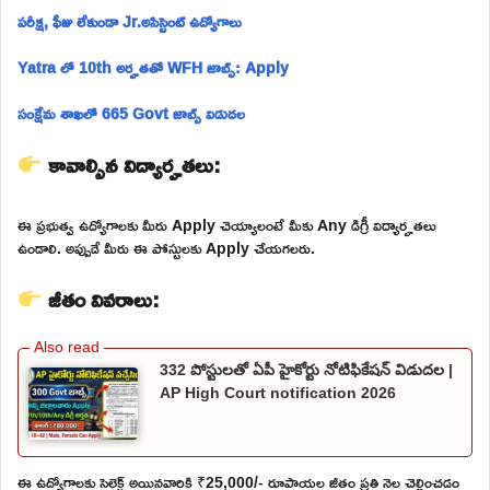
పరీక్ష, ఫీజు లేకుండా Jr.అసిస్టెంట్ ఉద్యోగాలు
Yatra లో 10th అర్హతతో WFH జాబ్స్: Apply
సంక్షేమ శాఖలో 665 Govt జాబ్స్ విడుదల
కావాల్సిన విద్యార్హతలు:
ఈ ప్రభుత్వ ఉద్యోగాలకు మీరు Apply చెయ్యాలంటే మీకు Any డిగ్రీ విద్యార్హతలు
ఉండాలి. అప్పుడే మీరు ఈ పోస్టులకు Apply చేయగలరు.
జీతం వివరాలు:
332 పోస్టులతో ఏపీ హైకోర్టు నోటిఫికేషన్ విడుదల |
AP High Court notification 2026
ఈ ఉద్యోగాలకు సెలెక్ట్ అయినవారికి ₹25,000/- రూపాయల జీతం ప్రతి నెల చెల్లించడం