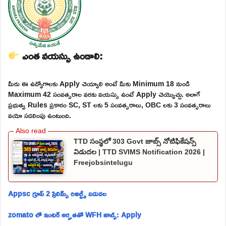
ఎంత వయస్సు ఉండాలి:
మీరు ఈ ఉద్యోగాలకు Apply చెయ్యాలి అంటే మీకు Minimum 18 నుండి
Maximum 42 సంవత్సరాల వరకు వయస్సు ఉంటే Apply చెయ్యొచ్చు. అలాగే
ప్రభుత్వ Rules ప్రకారం SC, ST లకు 5 సంవత్సరాలు, OBC లకు 3 సంవత్సరాలు
వయో సడలింపు ఉంటుంది.
TTD సంస్థలో 303 Govt జాబ్స్ నోటిఫికేషన్స్
విడుదల | TTD SVIMS Notification 2026 |
Freejobsintelugu
Appsc గ్రూప్ 2 ప్రిలిమ్స్ రిజల్ట్స్ విడుదల
zomato లో ఇంటర్ అర్హతతో WFH జాబ్స్: Apply