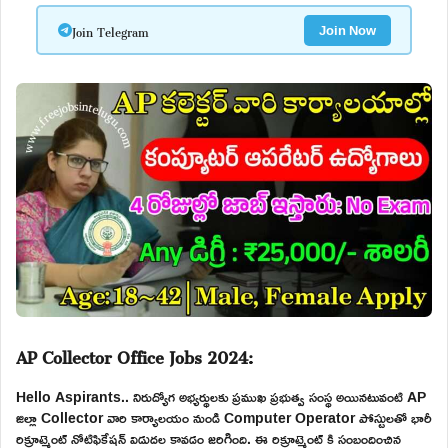
Join Telegram
Join Now
AP Collector Office Jobs 2024:
Hello Aspirants.. నిరుద్యోగ అభ్యర్థులకు ప్రముఖ ప్రభుత్వ సంస్థ అయినటువంటి AP
జిల్లా Collector వారి కార్యాలయం నుండి Computer Operator పోస్టులతో భారీ
రిక్రూట్మెంట్ నోటిఫికేషన్ విడుదల కావడం జరిగింది. ఈ రిక్రూట్మెంట్ కి సంబందించిన