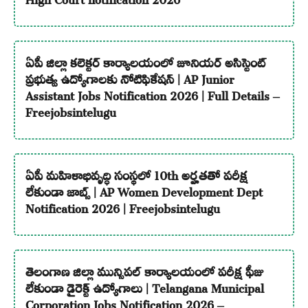
ఏపీ జిల్లా కలెక్టర్ కార్యాలయంలో జూనియర్ అసిస్టెంట్
ప్రభుత్వ ఉద్యోగాలకు నోటిఫికేషన్ | AP Junior
Assistant Jobs Notification 2026 | Full Details –
Freejobsintelugu
ఏపీ మహిళాభివృద్ధి సంస్థలో 10th అర్హతతో పరీక్ష
లేకుండా జాబ్స్ | AP Women Development Dept
Notification 2026 | Freejobsintelugu
తెలంగాణ జిల్లా మున్సిపల్ కార్యాలయంలో పరీక్ష ఫీజు
లేకుండా డైరెక్ట్ ఉద్యోగాలు | Telangana Municipal
Corporation Jobs Notification 2026 –