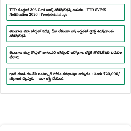
TTD సంస్థలో 303 Govt జాబ్స్ నోటిఫికేషన్స్ విడుదల | TTD SVIMS
Notification 2026 | Freejobsintelugu
తెలంగాణ జిల్లా కోర్టులో పరీక్ష, ఫీజు లేకుండా టెన్త్ అర్హతతో డైరెక్ట్ ఉద్యోగాలకు
నోటిఫికేషన్
తెలంగాణ జిల్లా కోర్టులో జూనియర్ అసిస్టెంట్ ఉద్యోగాల భర్తీకి నోటిఫికేషన్ విడుదల
చేశారు
ఇంటి నుండి పనిచేసే ఇంటర్న్షిప్ కోసం దరఖాస్తుల ఆహ్వానం : నెలకు ₹20,000/-
stipend చెల్లిస్తారు – ఇలా అప్లై చేయండి