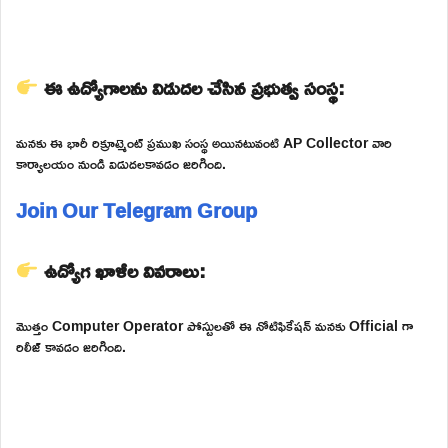
ఈ ఉద్యోగాలను విడుదల చేసిన ప్రభుత్వ సంస్థ:
మనకు ఈ భారీ రిక్రూట్మెంట్ ప్రముఖ సంస్థ అయినటువంటి AP Collector వారి
కార్యాలయం నుండి విడుదలకావడం జరిగింది.
Join Our Telegram Group
ఉద్యోగ ఖాళీల వివరాలు:
మొత్తం Computer Operator పోస్టులతో ఈ నోటిఫికేషన్ మనకు Official గా
రిలీజ్ కావడం జరిగింది.