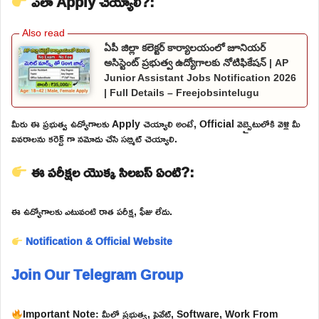
ఎలా Apply చెయ్యాలి?:
ఏపీ జిల్లా కలెక్టర్ కార్యాలయంలో జూనియర్
అసిస్టెంట్ ప్రభుత్వ ఉద్యోగాలకు నోటిఫికేషన్ | AP
Junior Assistant Jobs Notification 2026
| Full Details – Freejobsintelugu
మీరు ఈ ప్రభుత్వ ఉద్యోగాలకు Apply చెయ్యాలి అంటే, Official వెబ్సైటులోకి వెళ్లి మీ
వివరాలను కరెక్ట్ గా నమోదు చేసి సబ్మిట్ చెయ్యాలి.
ఈ పరీక్షల యొక్క సిలబస్ ఏంటి?:
ఈ ఉద్యోగాలకు ఎటువంటి రాత పరీక్ష, ఫీజు లేదు.
Notification & Official Website
Join Our Telegram Group
Important Note: మీలో ప్రభుత్వ, ప్రైవేట్, Software, Work From