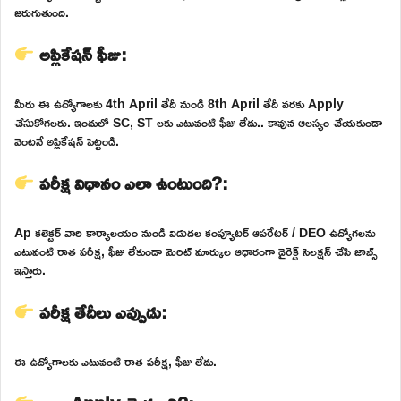
జరుగుతుంది.
అప్లికేషన్ ఫీజు:
మీరు ఈ ఉద్యోగాలకు 4th April తేదీ నుండి 8th April తేదీ వరకు Apply
చేసుకోగలరు. ఇందులో SC, ST లకు ఎటువంటి ఫీజు లేదు.. కావున ఆలస్యం చేయకుండా
వెంటనే అప్లికేషన్ పెట్టండి.
పరీక్ష విధానం ఎలా ఉంటుంది?:
Ap కలెక్టర్ వారి కార్యాలయం నుండి విడుదల కంప్యూటర్ ఆపరేటర్ / DEO ఉద్యోగలను
ఎటువంటి రాత పరీక్ష, ఫీజు లేకుండా మెరిట్ మార్కుల ఆధారంగా డైరెక్ట్ సెలక్షన్ చేసి జాబ్స్
ఇస్తారు.
పరీక్ష తేదీలు ఎప్పుడు:
ఈ ఉద్యోగాలకు ఎటువంటి రాత పరీక్ష, ఫీజు లేదు.