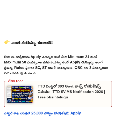
ఎంత వయస్సు ఉండాలి:
మీరు ఈ ఉద్యోగాలకు Apply చెయ్యాలి అంటే మీకు Minimum 21 నుండి
Maximum 50 సంవత్సరాల వరకు వయస్సు ఉంటే Apply చెయ్యొచ్చు. అలాగే
ప్రభుత్వ Rules ప్రకారం SC, ST లకు 5 సంవత్సరాలు, OBC లకు 3 సంవత్సరాలు
వయో సడలింపు ఉంటుంది.
TTD సంస్థలో 303 Govt జాబ్స్ నోటిఫికేషన్స్
విడుదల | TTD SVIMS Notification 2026 |
Freejobsintelugu
పోస్టల్ శాఖ చరిత్రలో 25,000 పోస్టుల నోటిఫికేషన్: Apply