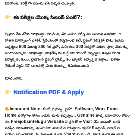
వివరాలను కరెక్ట్ గా నమోదు చేసి సబ్మిట్ చెయ్యాలి.
ఈ పరీక్షల యొక్క సిలబస్ ఏంటి?:
ఫిబ్రవరి 3వ తేదీన దరఖాస్తుల పరిశీలన, 4న ఎంపిక పరీక్ష ఉం టుందని తెలిపారు. ఆ
రోజున సూర్యాబాగ్ పోలీస్ స్టేడియంలో నిర్వహించే ఐటీ, డ్రైవింగ్ పరీక్షతో పాటు పురుష
అభ్యర్థులు 800 మీటర్లు 200 సెక న్లలో, మహిళలు 300 సెకన్లలో పరుగు పూర్తి చేయాల్సి
ఉంటుందన్నారు. దరఖాస్తుల వెరిఫికేష ను వచ్చే సమయంలో అభ్యర్థులు తప్పని సరిగా
విద్యార్హత, కులం, లైట్/హెవీ డ్రైవింగ్ లైసెన్స్, కం ప్యూటర్ విద్యార్హత పత్రాలు, విశాఖ
నేటివిటీ సర్టిఫి కెట్ ఒరిజినల్తో పాటు జెరాక్స్లు తీసుకురావాలని
సూచించారు.
Notification PDF & Apply
Important Note: మీలో ప్రభుత్వ, ప్రైవేట్, Software, Work From
Home ఉద్యోగాల కోసం ఎదురు చూసే అభ్యర్థులు.. Genuine జాబ్స్ సమాచారం కోసం
మా Freejobsintelugu Website ని ప్రతి రోజు Visit చేసి ఇందులో ఉండే
ఉద్యోగ సమాచారాన్ని తెలుసుకొని వెంటనే ఆ పోస్టులకు అప్లికేషన్ పెట్టండి. అలాగే ఆ
ఉద్యోగ సమాచారాన్ని మీ మిత్రులకు కూడా Share చెయ్యండి. వారికి కూడా ఈ జాబ్స్