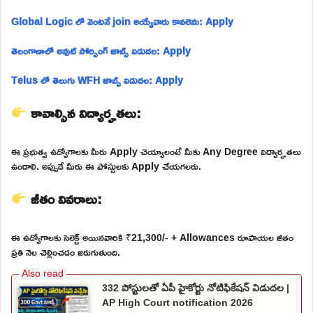
Global Logic లో వెంటనే join అయ్యేవారు కావలెను: Apply
తెలంగాణాలో అవుట్ సోర్సింగ్ జాబ్స్ విడుదల: Apply
Telus లో తెలుగు WFH జాబ్స్ విడుదల: Apply
కావాల్సిన విద్యార్హతలు:
ఈ ప్రభుత్వ ఉద్యోగాలకు మీరు Apply చెయ్యాలంటే మీకు Any Degree విద్యార్హతలు
ఉండాలి. అప్పుడే మీరు ఈ పోస్టులకు Apply చేయగలరు.
జీతం వివరాలు:
ఈ ఉద్యోగాలకు సెలెక్ట్ అయినవారికి ₹21,300/- + Allowances రూపాయల జీతం
ప్రతి నెల చెల్లించడం జరుగుతుంది.
332 పోస్టులతో ఏపీ హైకోర్టు నోటిఫికేషన్ విడుదల |
AP High Court notification 2026