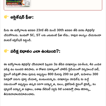
అప్లికేషన్ ఫీజు:
మీరు ఈ ఉద్యోగాలకు జనవరి 23rd తేదీ నుండి 30th జనవరి తేదీ వరకు Apply
చేసుకోగలరు. ఇందులో SC, ST లకు ఎటువంటి ఫీజు లేదు.. కావున ఆలస్యం చేయకుండా
వెంటనే అప్లికేషన్ పెట్టండి.
పరీక్ష విధానం ఎలా ఉంటుంది?:
ఈ ఉద్యోగాలకు apply చేసినవారికి ఫిబ్రవరి 3వ తేదీన దరఖాస్తుల పరిశీలన, 4న ఎంపిక
పరీక్ష ఉం టుందని తెలిపారు. ఆ రోజున సూర్యాబాగ్ పోలీస్ స్టేడియంలో నిర్వహించే ఐటీ,
డ్రైవింగ్ పరీక్షతో పాటు పురుష అభ్యర్థులు 800 మీటర్లు 200 సెక న్లలో, మహిళలు 300
సెకన్లలో పరుగు పూర్తి చేయాల్సి ఉంటుందన్నారు. దరఖాస్తుల వెరిఫికేష ను వచ్చే
సమయంలో అభ్యర్థులు తప్పని సరిగా విద్యార్హత, కులం, లైట్/హెవీ డ్రైవింగ్ లైసెన్స్, కం
ప్యూటర్ విద్యార్హత పత్రాలు, విశాఖ నేటివిటీ సర్టిఫి కెట్ ఒరిజినల్తో పాటు జెరాక్స్లు
తీసుకురావాలనిసూచించారు.