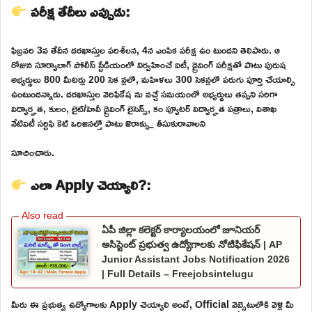
పరీక్ష తేదీలు ఎప్పుడు:
ఫిబ్రవరి 3వ తేదీన దరఖాస్తుల పరిశీలన, 4న ఎంపిక పరీక్ష ఉం టుందని తెలిపారు. ఆ
రోజున సూర్యాబాగ్ పోలీస్ స్టేడియంలో నిర్వహించే ఐటీ, డ్రైవింగ్ పరీక్షతో పాటు పురుష
అభ్యర్థులు 800 మీటర్లు 200 సెక న్లలో, మహిళలు 300 సెకన్లలో పరుగు పూర్తి చేయాల్సి
ఉంటుందన్నారు. దరఖాస్తుల వెరిఫికేష ను వచ్చే సమయంలో అభ్యర్థులు తప్పని సరిగా
విద్యార్హత, కులం, లైట్/హెవీ డ్రైవింగ్ లైసెన్స్, కం ప్యూటర్ విద్యార్హత పత్రాలు, విశాఖ
నేటివిటీ సర్టిఫి కెట్ ఒరిజినల్తో పాటు జెరాక్స్లు తీసుకురావాలని
సూచించారు.
ఎలా Apply చెయ్యాలి?:
ఏపీ జిల్లా కలెక్టర్ కార్యాలయంలో జూనియర్
అసిస్టెంట్ ప్రభుత్వ ఉద్యోగాలకు నోటిఫికేషన్ | AP
Junior Assistant Jobs Notification 2026
| Full Details – Freejobsintelugu
మీరు ఈ ప్రభుత్వ ఉద్యోగాలకు Apply చెయ్యాలి అంటే, Official వెబ్సైటులోకి వెళ్లి మీ