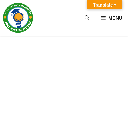
Skip
Translate »
to
content
MENU