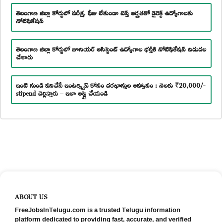
తెలంగాణ జిల్లా కోర్టులో పరీక్ష, ఫీజు లేకుండా టెన్త్ అర్హతతో డైరెక్ట్ ఉద్యోగాలకు
నోటిఫికేషన్
తెలంగాణ జిల్లా కోర్టులో జూనియర్ అసిస్టెంట్ ఉద్యోగాల భర్తీకి నోటిఫికేషన్ విడుదల
చేశారు
ఇంటి నుండి పనిచేసే ఇంటర్న్షిప్ కోసం దరఖాస్తుల ఆహ్వానం : నెలకు ₹20,000/-
stipend చెల్లిస్తారు – ఇలా అప్లై చేయండి
ABOUT US
FreeJobsInTelugu.com is a trusted Telugu information
platform dedicated to providing fast, accurate, and verified