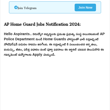
Join Telegram
Join Now
AP Home Guard Jobs Notification 2024:
Hello Aspirants.. నిరుద్యోగ అభ్యర్థులకు ప్రముఖ ప్రభుత్వ సంస్థ అయినటువంటి AP
Police Department నుండి Home Guards పోస్టులతో భారీ రిక్రూట్మెంట్
నోటిఫికేషన్ విడుదల కావడం జరిగింది. ఈ రిక్రూట్మెంట్ కి సంబందించిన అర్హతలు,
వయస్సు, జీతం, పరీక్ష విధానం వంటి పూర్తి వివరాలు ఈ ఆర్టికల్ చదివిన తెలుసుకొని ఈ
గవర్నమెంట్ ఉద్యోగాలకు Apply చెయ్యండి.