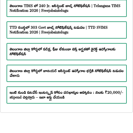
తెలంగాణ TIMS లో 240 Jr. అసిస్టెంట్ జాబ్స్ నోటిఫికేషన్ | Telangana TIMS
Notification 2026 | Freejobsintelugu
TTD సంస్థలో 303 Govt జాబ్స్ నోటిఫికేషన్స్ విడుదల | TTD SVIMS
Notification 2026 | Freejobsintelugu
తెలంగాణ జిల్లా కోర్టులో పరీక్ష, ఫీజు లేకుండా టెన్త్ అర్హతతో డైరెక్ట్ ఉద్యోగాలకు
నోటిఫికేషన్
తెలంగాణ జిల్లా కోర్టులో జూనియర్ అసిస్టెంట్ ఉద్యోగాల భర్తీకి నోటిఫికేషన్ విడుదల
చేశారు
ఇంటి నుండి పనిచేసే ఇంటర్న్షిప్ కోసం దరఖాస్తుల ఆహ్వానం : నెలకు ₹20,000/-
stipend చెల్లిస్తారు – ఇలా అప్లై చేయండి