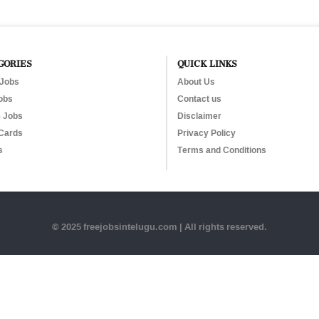
GORIES
QUICK LINKS
 Jobs
About Us
obs
Contact us
e Jobs
Disclaimer
Cards
Privacy Policy
s
Terms and Conditions
© 2025 freejobsintelugu.com | All rights reserved.