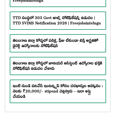
TTD సంస్థలో 303 Govt జాబ్స్ నోటిఫికేషన్స్ విడుదల |
TTD SVIMS Notification 2026 | Freejobsintelugu
తెలంగాణ జిల్లా కోర్టులో పరీక్ష, ఫీజు లేకుండా టెన్త్ అర్హతతో
డైరెక్ట్ ఉద్యోగాలకు నోటిఫికేషన్
తెలంగాణ జిల్లా కోర్టులో జూనియర్ అసిస్టెంట్ ఉద్యోగాల భర్తీకి
నోటిఫికేషన్ విడుదల చేశారు
ఇంటి నుండి పనిచేసే ఇంటర్న్షిప్ కోసం దరఖాస్తుల ఆహ్వానం :
నెలకు ₹20,000/- stipend చెల్లిస్తారు – ఇలా అప్లై
చేయండి