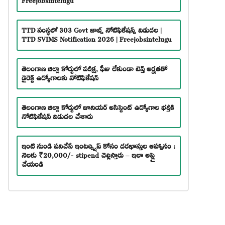
TTD సంస్థలో 303 Govt జాబ్స్ నోటిఫికేషన్స్ విడుదల |
TTD SVIMS Notification 2026 | Freejobsintelugu
తెలంగాణ జిల్లా కోర్టులో పరీక్ష, ఫీజు లేకుండా టెన్త్ అర్హతతో
డైరెక్ట్ ఉద్యోగాలకు నోటిఫికేషన్
తెలంగాణ జిల్లా కోర్టులో జూనియర్ అసిస్టెంట్ ఉద్యోగాల భర్తీకి
నోటిఫికేషన్ విడుదల చేశారు
ఇంటి నుండి పనిచేసే ఇంటర్న్షిప్ కోసం దరఖాస్తుల ఆహ్వానం :
నెలకు ₹20,000/- stipend చెల్లిస్తారు – ఇలా అప్లై
చేయండి