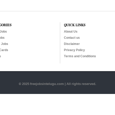
GORIES
QUICK LINKS
 Jobs
About Us
obs
Contact us
e Jobs
Disclaimer
Cards
Privacy Policy
s
Terms and Conditions
© 2025 freejobsintelugu.com | All rights reserved.