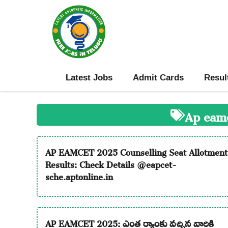
Skip
to
content
Latest Jobs
Admit Cards
Resul
Ap eamc
AP EAMCET 2025 Counselling Seat Allotment
Results: Check Details @eapcet-
sche.aptonline.in
AP EAMCET 2025: ఎంత ర్యాంకు వచ్చిన వారికి