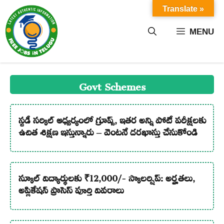
Skip
Translate »
to
content
MENU
Govt Schemes
స్టడీ సర్కిల్ ఆధ్వర్యంలో గ్రూప్స్, ఇతర అన్ని పోటీ పరీక్షలకు
ఉచిత శిక్షణ ఇస్తున్నారు – వెంటనే దరఖాస్తు చేసుకోండి
స్కూల్ విద్యార్థులకు ₹12,000/- స్కాలర్షిప్: అర్హతలు,
అప్లికేషన్ ప్రాసెస్ పూర్తి వివరాలు