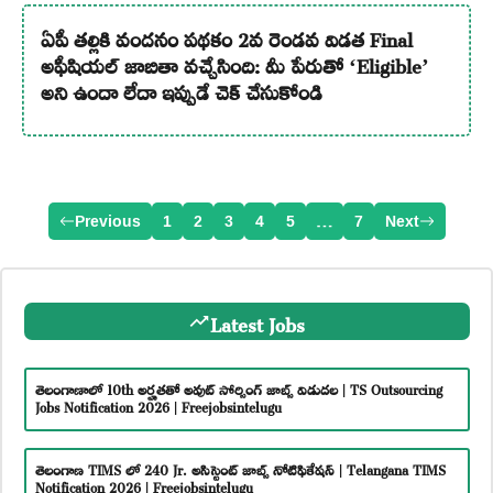
ఏపీ తల్లికి వందనం పథకం 2వ రెండవ విడత Final
అఫీషియల్ జాబితా వచ్చేసింది: మీ పేరుతో ‘Eligible’
అని ఉందా లేదా ఇప్పుడే చెక్ చేసుకోండి
Previous
1
2
3
4
5
…
7
Next
Latest Jobs
తెలంగాణాలో 10th అర్హతతో అవుట్ సోర్సింగ్ జాబ్స్ విడుదల | TS Outsourcing
Jobs Notification 2026 | Freejobsintelugu
తెలంగాణ TIMS లో 240 Jr. అసిస్టెంట్ జాబ్స్ నోటిఫికేషన్ | Telangana TIMS
Notification 2026 | Freejobsintelugu