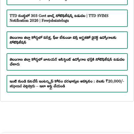
TTD సంస్థలో 303 Govt జాబ్స్ నోటిఫికేషన్స్ విడుదల | TTD SVIMS
Notification 2026 | Freejobsintelugu
తెలంగాణ జిల్లా కోర్టులో పరీక్ష, ఫీజు లేకుండా టెన్త్ అర్హతతో డైరెక్ట్ ఉద్యోగాలకు
నోటిఫికేషన్
తెలంగాణ జిల్లా కోర్టులో జూనియర్ అసిస్టెంట్ ఉద్యోగాల భర్తీకి నోటిఫికేషన్ విడుదల
చేశారు
ఇంటి నుండి పనిచేసే ఇంటర్న్షిప్ కోసం దరఖాస్తుల ఆహ్వానం : నెలకు ₹20,000/-
stipend చెల్లిస్తారు – ఇలా అప్లై చేయండి