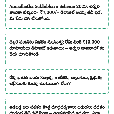
Annadhatha Sukhibhava Scheme 2025: అర్హుల
జాబితా వచ్చింది- ₹7,000/- డిపాజిట్ అయ్యే తేదీ ఇదే:
మీ పేరు చెక్ చేసుకోండి.
తల్లికి వందనం పథకం శుభవార్త: రేపు వీరికి ₹13,000
రూపాయలు డిపాజిట్ అవుతాయి – అర్హుల జాబితాలో మీ
పేరు చూసుకోండి
రేపు భారత్ బంద్: స్కూల్స్, కాలేజెస్, బ్యాంకులు, ప్రభుత్వ
ఆఫీసులకు సెలవు ఉంటుందా? లేదా?
ఆడబిడ్డ నిధి పథకం కొత్త మార్గదర్శకాలు విడుదల: పథకం
ప్రారంభ తేదీ వచ్చేసింది – ఉండవలసిన అర్హతలు, ఎలా