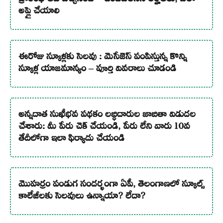
అప్లై చేయాలి
ఈరోజు స్కూళ్లకు సెలవు : మెసేజెస్ పంపిస్తున్న కొన్ని
స్కూళ్ల యాజమాన్యం – పూర్తి వివరాలు చూడండి
అన్నదాత సుఖీభవ పథకం లబ్ధిదారుల జాబితా విడుదల
చేశారు: మీ పేరు చెక్ చేయండి, పేరు లేని వారు 10వ
తేదీలోగా ఇలా ఫిర్యాదు చేయండి
మొహర్రం పండుగ సందర్భంగా ఏపీ, తెలంగాణలో స్కూల్స్
కాలేజీలకు సెలవులు ఉన్నాయా? లేదా?