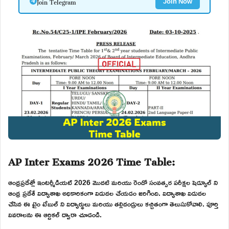
Join Telegram
Join Now
AP Inter Exams 2026 Time Table:
ఆంధ్రప్రదేశ్లో ఇంటర్మీడియట్ 2026 మొదటి మరియు రెండో సంవత్సర పరీక్షల షెడ్యూల్ ని
ఆంధ్ర ప్రదేశ్ విద్యాశాఖ అధికారికంగా విడుదల చేయడం జరిగింది. విద్యాశాఖ విడుదల
చేసిన ఈ టైం టేబుల్ ని విద్యార్థులు మరియు తల్లిదండ్రులు కచ్చితంగా తెలుసుకోవాలి. పూర్తి
వివరాలను ఈ ఆర్టికల్ ద్వారా చూడండి.