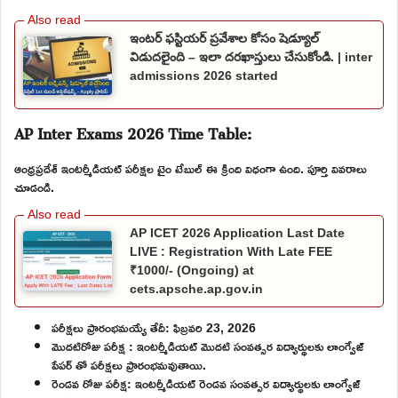
ఇంటర్ ఫస్టియర్ ప్రవేశాల కోసం షెడ్యూల్
విడుదలైంది – ఇలా దరఖాస్తులు చేసుకోండి. | inter
admissions 2026 started
AP Inter Exams 2026 Time Table:
ఆంధ్రప్రదేశ్ ఇంటర్మీడియట్ పరీక్షల టైం టేబుల్ ఈ క్రింది విధంగా ఉంది. పూర్తి వివరాలు
చూడండి.
AP ICET 2026 Application Last Date
LIVE : Registration With Late FEE
₹1000/- (Ongoing) at
cets.apsche.ap.gov.in
పరీక్షలు ప్రారంభమయ్యే తేదీ: ఫిబ్రవరి 23, 2026
మొదటిరోజు పరీక్ష : ఇంటర్మీడియట్ మొదటి సంవత్సర విద్యార్థులకు లాంగ్వేజ్
పేపర్ తో పరీక్షలు ప్రారంభమవుతాయి.
రెండవ రోజు పరీక్ష: ఇంటర్మీడియట్ రెండవ సంవత్సర విద్యార్థులకు లాంగ్వేజ్