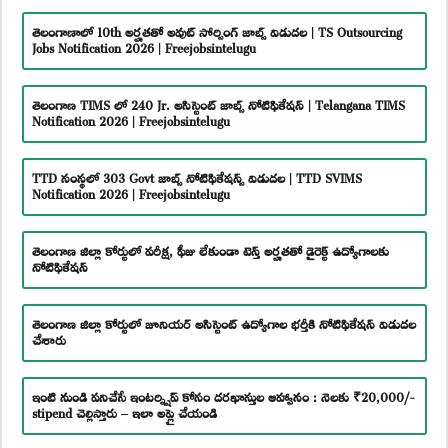
తెలంగాణాలో 10th అర్హతతో అవుట్ సోర్సింగ్ జాబ్స్ విడుదల | TS Outsourcing
Jobs Notification 2026 | Freejobsintelugu
తెలంగాణ TIMS లో 240 Jr. అసిస్టెంట్ జాబ్స్ నోటిఫికేషన్ | Telangana TIMS
Notification 2026 | Freejobsintelugu
TTD సంస్థలో 303 Govt జాబ్స్ నోటిఫికేషన్స్ విడుదల | TTD SVIMS
Notification 2026 | Freejobsintelugu
తెలంగాణ జిల్లా కోర్టులో పరీక్ష, ఫీజు లేకుండా టెన్త్ అర్హతతో డైరెక్ట్ ఉద్యోగాలకు
నోటిఫికేషన్
తెలంగాణ జిల్లా కోర్టులో జూనియర్ అసిస్టెంట్ ఉద్యోగాల భర్తీకి నోటిఫికేషన్ విడుదల
చేశారు
ఇంటి నుండి పనిచేసే ఇంటర్న్షిప్ కోసం దరఖాస్తుల ఆహ్వానం : నెలకు ₹20,000/-
stipend చెల్లిస్తారు – ఇలా అప్లై చేయండి