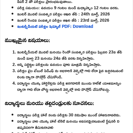
పేపర్ 2 తో పరీక్షలు ప్రారంభమవుతాయి.
పరీక్ష సమయం: ఉదయం 9 గంటల నుండి మధ్యాహ్నం 12 గంటల వరకు.
ఇంటర్ మొదటి సంవత్సర పరీక్షల ఆఖరి తేదీ : 24th మార్చ్, 2026
ఇంటర్ రెండవ సంవత్సర పరీక్షల ఆఖరి తేదీ : 23rd మార్చ్, 2026
ఇంటర్మీడియట్ పరీక్షల షెడ్యూల్ PDF: Download
ముఖ్యమైన విషయాలు:
ఇంటర్మీడియట్ మొదటి మరియు రెండో సంవత్సర పరీక్షలు ఫిబ్రవరి 23వ తేదీ
నుండి మార్చి 23 మరియు 24వ తేదీ వరకు నిర్వహిస్తారు.
అన్ని సబ్జెక్టుల పరీక్షలను ఉదయం పూట మాత్రమే నిర్వహిస్తారు.
పరీక్షల టైం టేబుల్ పిడిఎఫ్ ను అధికారికి వెబ్సైట్లో గాని లేదా పైన ఇచ్చినటువంటి
లింకు ద్వారా డౌన్లోడ్ చేసుకోండి.
విద్యార్థుల యొక్క హాల్టికెట్లను పరీక్ష జరగడానికి ముందు కాలేజ్ యాజమాన్యం
ద్వారా గాని లేదా బోర్డు అధికారికి వెబ్సైట్లో కాని డౌన్లోడ్ చేసుకోవచ్చు.
విద్యార్థులు మరియు తల్లిదండ్రులకు సూచనలు:
విద్యార్థులు పరీక్ష హాల్ నందు పరీక్షకు 30 నిమిషాల ముందే హాజరుకావలెను.
విద్యార్థులు వారి యొక్క హాల్ టికెట్ మరియు అవసరమైనటువంటి స్టేషనరీ ని
తప్పనిసరిగా తీసుకురావాలి