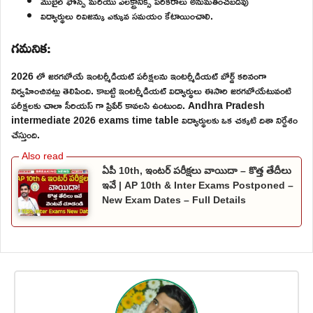
మొబైల్ ఫోన్స్ మరియు ఎలక్ట్రానిక్స్ పరికరాలు అనుమతించబడవు
విద్యార్థులు రివిజన్కు ఎక్కువ సమయం కేటాయించాలి.
గమనిక:
2026 లో జరగబోయే ఇంటర్మీడియట్ పరీక్షలను ఇంటర్మీడియట్ బోర్డ్ కఠినంగా
నిర్వహించినట్లు తెలిపింది. కాబట్టి ఇంటర్మీడియట్ విద్యార్థులు ఈసారి జరగబోయేటువంటి
పరీక్షలకు చాలా సీరియస్ గా ప్రిపేర్ కావలసి ఉంటుంది. Andhra Pradesh
intermediate 2026 exams time table విద్యార్థులకు ఒక చక్కటి దిశా నిర్దేశం
చేస్తుంది.
ఏపీ 10th, ఇంటర్ పరీక్షలు వాయిదా – కొత్త తేదీలు
ఇవే | AP 10th & Inter Exams Postponed –
New Exam Dates – Full Details