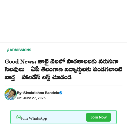
ADMISSIONS
Good News: జూలై నెలలో పాఠశాలలకు వరుసగా
సెలవులు – ఏపీ తెలంగాణ విద్యార్థులకు పండగలాంటి
వార్త – హాలిడేస్ లిస్ట్ చూడండి
By:
Sivakrishna Bandela
On: June 27, 2025
Join WhatsApp
Join Now