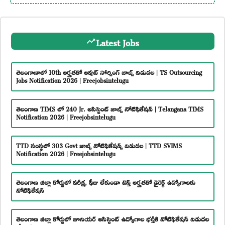
Latest Jobs
తెలంగాణాలో 10th అర్హతతో అవుట్ సోర్సింగ్ జాబ్స్ విడుదల | TS Outsourcing
Jobs Notification 2026 | Freejobsintelugu
తెలంగాణ TIMS లో 240 Jr. అసిస్టెంట్ జాబ్స్ నోటిఫికేషన్ | Telangana TIMS
Notification 2026 | Freejobsintelugu
TTD సంస్థలో 303 Govt జాబ్స్ నోటిఫికేషన్స్ విడుదల | TTD SVIMS
Notification 2026 | Freejobsintelugu
తెలంగాణ జిల్లా కోర్టులో పరీక్ష, ఫీజు లేకుండా టెన్త్ అర్హతతో డైరెక్ట్ ఉద్యోగాలకు
నోటిఫికేషన్
తెలంగాణ జిల్లా కోర్టులో జూనియర్ అసిస్టెంట్ ఉద్యోగాల భర్తీకి నోటిఫికేషన్ విడుదల