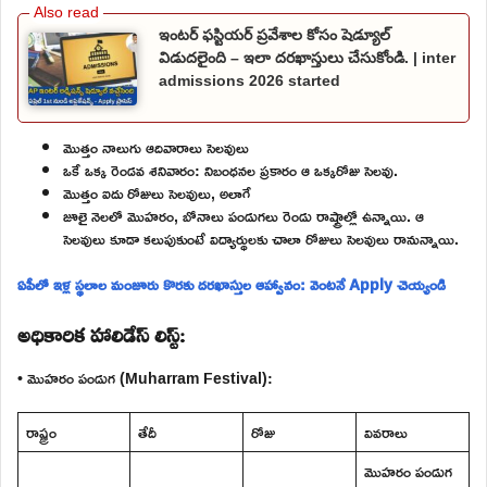
ఇంటర్ ఫస్టియర్ ప్రవేశాల కోసం షెడ్యూల్
విడుదలైంది – ఇలా దరఖాస్తులు చేసుకోండి. | inter
admissions 2026 started
మొత్తం నాలుగు ఆదివారాలు సెలవులు
ఒకే ఒక్క రెండవ శనివారం: నిబంధనల ప్రకారం ఆ ఒక్కరోజు సెలవు.
మొత్తం ఐదు రోజులు సెలవులు, అలాగే
జూలై నెలలో మొహరం, బోనాలు పండుగలు రెండు రాష్ట్రాల్లో ఉన్నాయి. ఆ
సెలవులు కూడా కలుపుకుంటే విద్యార్థులకు చాలా రోజులు సెలవులు రానున్నాయి.
ఏపీలో ఇళ్ల స్థలాల మంజూరు కొరకు దరఖాస్తుల ఆహ్వానం: వెంటనే Apply చెయ్యండి
అధికారిక హాలిడేస్ లిస్ట్:
• మొహరం పండుగ (Muharram Festival):
రాష్ట్రం
తేదీ
రోజు
వివరాలు
మొహరం పండుగ