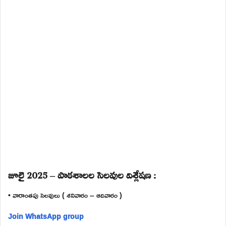
జూలై 2025 – పాఠశాలల సెలవుల విశ్లేషణ :
• వారాంతపు సెలవులు ( శనివారం – ఆదివారం )
Join WhatsApp group