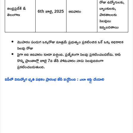
రోజు ఉద్యోగులకు,
ఆంధ్రప్రదేశ్ &
బ్యాంకులకు,
6th జూలై, 2025
ఆదివారం
తెలంగాణ
పాఠశాలలకు
సెలవులు
ఇవ్వబడతాయి
మొహరం పండుగ ఒక్కరోజు మాత్రమే ప్రభుత్వం ప్రకటించిన ఒకే ఒక్క అధికారిక
సెలవు రోజు
పైగా అది ఆదివారం కూడా వచ్చింది. ప్రత్యేకంగా సెలవు ప్రకటించబడలేదు. కానీ
కొన్ని ప్రాంతాల్లో జూలై 7వ తేదీ సోమవారం నాడు సెలవుదినంగా
ప్రకటించబడుతుంది.
ఏపీలో నిరుద్యోగ భృతి పథకం ప్రారంభ తేదీ వచ్చేసింది : ఎలా అప్లై చేయాలి