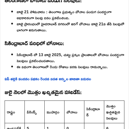
జూలై 21 సోమవారం : తెలంగాణ ప్రభుత్వం బోనాల పండుగ సందర్భంగా
అధికారికంగా సెలవు దినం ప్రకటించింది.
జూలై ప్రారంభంలో హైదరాబాద్ నగరంలో జరిగే బోనాలు జూలై 21వ తేదీ సెలవులో
భాగంగా జరుగుతాయి.
సికింద్రాబాద్ పరిధిలో బోనాలు:
సికింద్రాబాద్ లో 13 జూలై 2025, చుట్టు ప్రక్కల ప్రాంతాలలో బోనాలు సందర్భంగా
సెలవులు ప్రకటించబడతాయి.
ఈ విధంగా తెలంగాణలో రెండు రోజులు వరకు సెలవులు రానున్నాయి.
ఏపీ తల్లికి వందనం పథకం రెండవ విడత అర్హుల జాబితా విడుదల
జులై నెలలో మొత్తం ఖచ్చితమైన హాలిడేస్:
మొత్తం
సికింద్రాబా
రాష్ట్రం
వీకెండ్స్
ముహర్రం
బోనాలు
ఖచ్చితమైన
ద్
సెలవులు
ఆంధ్రప్రదేశ్
5
1
0
_
6