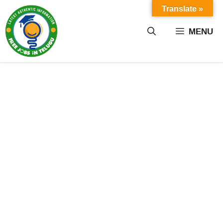
Skip
Translate »
to
content
MENU