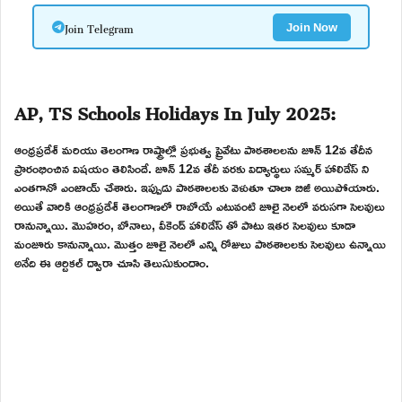
Join Telegram
Join Now
AP, TS Schools Holidays In July 2025:
ఆంధ్రప్రదేశ్ మరియు తెలంగాణ రాష్ట్రాల్లో ప్రభుత్వ ప్రైవేటు పాఠశాలలను జూన్ 12వ తేదీన
ప్రారంభించిన విషయం తెలిసిందే. జూన్ 12వ తేదీ వరకు విద్యార్థులు సమ్మర్ హాలిడేస్ ని
ఎంతగానో ఎంజాయ్ చేశారు. ఇప్పుడు పాఠశాలలకు వెళుతూ చాలా బిజీ అయిపోయారు.
అయితే వారికి ఆంధ్రప్రదేశ్ తెలంగాణలో రాబోయే ఎటువంటి జూలై నెలలో వరుసగా సెలవులు
రానున్నాయి. మొహరం, బోనాలు, వీకెండ్ హాలిడేస్ తో పాటు ఇతర సెలవులు కూడా
మంజూరు కానున్నాయి. మొత్తం జూలై నెలలో ఎన్ని రోజులు పాఠశాలలకు సెలవులు ఉన్నాయి
అనేది ఈ ఆర్టికల్ ద్వారా చూసి తెలుసుకుందాం.