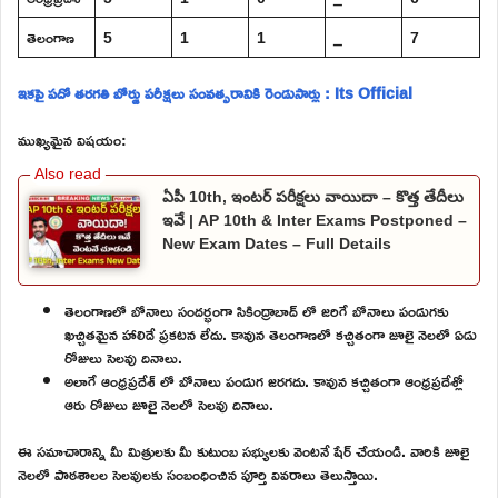
తెలంగాణ
5
1
1
_
7
ఇకపై పదో తరగతి బోర్డు పరీక్షలు సంవత్సరానికి రెండుసార్లు : Its Official
ముఖ్యమైన విషయం:
ఏపీ 10th, ఇంటర్ పరీక్షలు వాయిదా – కొత్త తేదీలు
ఇవే | AP 10th & Inter Exams Postponed –
New Exam Dates – Full Details
తెలంగాణలో బోనాలు సందర్భంగా సికింద్రాబాద్ లో జరిగే బోనాలు పండుగకు
ఖచ్చితమైన హాలిడే ప్రకటన లేదు. కావున తెలంగాణలో కచ్చితంగా జూలై నెలలో ఏడు
రోజులు సెలవు దినాలు.
అలాగే ఆంధ్రప్రదేశ్ లో బోనాలు పండుగ జరగదు. కావున కచ్చితంగా ఆంధ్రప్రదేశ్లో
ఆరు రోజులు జూలై నెలలో సెలవు దినాలు.
ఈ సమాచారాన్ని మీ మిత్రులకు మీ కుటుంబ సభ్యులకు వెంటనే షేర్ చేయండి. వారికి జూలై
నెలలో పాఠశాలల సెలవులకు సంబంధించిన పూర్తి వివరాలు తెలుస్తాయి.